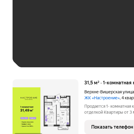
До 30 тыс. ₽
До 50 тыс. ₽
До 70 тыс. ₽
Больше 100 тыс. ₽
31,5 м² · 1-комнатная
Верхне-Вишерская улица
ЖК «Настроение»
, 4 ква
Продается 1- комнатная 
отделкой Квартиры от 3 млн.руб. Сдача дома в
программ без первонача
Настроение расположен
Показать телефон
ул.