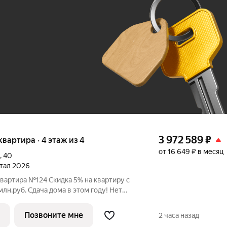
До 100 тыс. ₽
3 972 589
₽
 квартира · 4 этаж из 4
от 16 649 ₽ в месяц
,
40
ртал 2026
квартира №124 Скидка 5% на квартиру с
 этом году! Нет
льного взноса! ПВ от 20% ЖК
 в Орджоникидзевском районе Перми на
Позвоните мне
2 часа назад