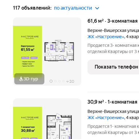
117 объявлений:
по актуальности
61,6 м² · 3-комнатная
Верхне-Вишерская улица
ЖК «Настроение»
, 4 ква
Продается 3- комнатная 
отделкой Квартиры от 3 млн.руб. Сдача дома в
программ без первонача
Настроение расположен
Показать телефон
ул.
3D-тур
+
20
30,9 м² · 1-комнатная
Верхне-Вишерская улица
ЖК «Настроение»
, 4 ква
Продается 1- комнатная 
отделкой Квартиры от 3 млн.руб. Сдача дома в
программ без первонача