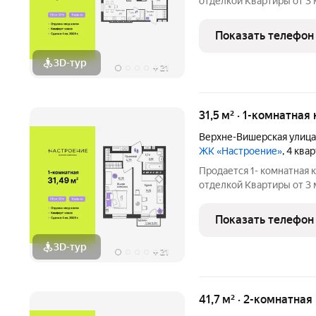
отделкой Квартиры от 3 млн.руб. Сдача дома в
программ без первонача
Настроение расположен
Показать телефон
ул. Верхне-Вишерская,
3D-тур
+
21
31,5 м² · 1-комнатная
Верхне-Вишерская улица
ЖК «Настроение»
, 4 ква
Продается 1- комнатная 
отделкой Квартиры от 3 млн.руб. Сдача дома в
программ без первонача
Настроение расположен
Показать телефон
ул.
3D-тур
+
21
41,7 м² · 2-комнатная