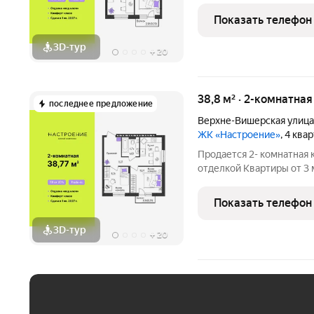
Настроение расположен
Показать телефон
ул.
3D-тур
+
20
38,8 м² · 2-комнатна
последнее предложение
Верхне-Вишерская улица
ЖК «Настроение»
, 4 ква
Продается 2- комнатная 
отделкой Квартиры от 3 млн.руб. Сдача дома в
программ без первонача
Настроение расположен
Показать телефон
ул.
3D-тур
+
20
ЕЖЕМЕСЯЧНЫЙ ПЛАТЁ