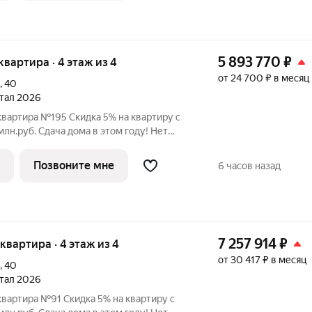
5 893 770
₽
 квартира · 4 этаж из 4
от 24 700 ₽ в месяц
,
40
ртал 2026
квартира №195 Скидка 5% на квартиру с
 этом году! Нет
льного взноса! ПВ от 20% ЖК
 в Орджоникидзевском районе Перми на
Позвоните мне
6 часов назад
7 257 914
₽
я квартира · 4 этаж из 4
от 30 417 ₽ в месяц
,
40
ртал 2026
квартира №91 Скидка 5% на квартиру с