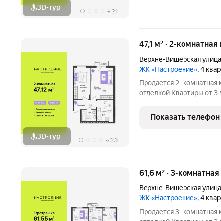
3D-тур
+
21
47,1 м² · 2-комнатная
Верхне-Вишерская улица
ЖК «Настроение»
, 4 ква
Продается 2- комнатная 
отделкой Квартиры от 3 млн.руб. Сдача дома в
программ без первонача
Настроение расположен
Показать телефон
ул.
3D-тур
+
20
61,6 м² · 3-комнатна
Верхне-Вишерская улица
ЖК «Настроение»
, 4 ква
Продается 3- комнатная 