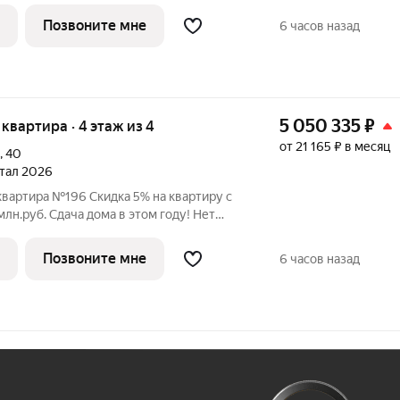
 в Орджоникидзевском районе Перми на
Позвоните мне
6 часов назад
5 050 335
₽
я квартира · 4 этаж из 4
от 21 165 ₽ в месяц
,
40
ртал 2026
квартира №196 Скидка 5% на квартиру с
 этом году! Нет
льного взноса! ПВ от 20% ЖК
 в Орджоникидзевском районе Перми на
Позвоните мне
6 часов назад
Ж