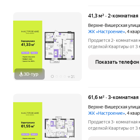
41,3 м² · 2-комнатная
Верхне-Вишерская улица
ЖК «Настроение»
, 4 ква
Продается 2- комнатная 
отделкой Квартиры от 3 млн.руб. Сдача дома в
программ без первонача
Настроение расположен
Показать телефон
ул.
3D-тур
+
21
61,6 м² · 3-комнатна
Верхне-Вишерская улица
ЖК «Настроение»
, 4 ква
Продается 3- комнатная 
отделкой Квартиры от 3 млн.руб. Сдача дома в
программ без первонача