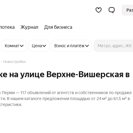
Ра
потека
Журнал
Для бизнеса
Комнат
Цена
Взнос и платёж
Новостройки
ке на улице Верхне-Вишерская в
в Перми — 117 объявлений от агентств и собственников по продаже
ти. В нашем каталоге предложения площадью от 24 м² до 61,5 м² в
ктеристики.