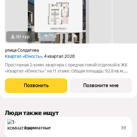
3D-тур
улица Солдатова
Квартал «Юность»
, 4 квартал 2028
Просторная 2-комн. квартира с предчистовой отделкой в ЖК
«Квартал «Юность»" на 11 этаже. Общая площадь: 92.8 кв.м.,
жилая: 32.79 кв.м., площадь просторной кухни-гостиной: 21.31
кв.м. Квартира угловая, окна oбecпeчивaют paвнoмepнoe
Позвонить
Позвоните мне
ocвeщeниe в тeчeниe
Люди также ищут
1-комнатные
39