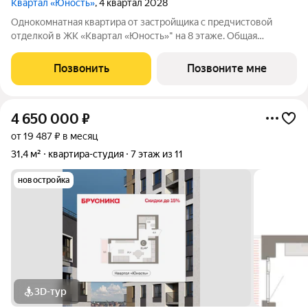
Квартал «Юность»
, 4 квартал 2028
Однокомнатная квартира от застройщика с предчистовой
отделкой в ЖК «Квартал «Юность»" на 8 этаже. Общая
площадь: 35.22 кв.м., жилая: 12.15 кв.м., площадь просторной
кухни-гостиной: 12.23 кв.м. Высота потолков 2.7 м. Квартира с
Позвонить
Позвоните мне
кухней-гостиной и одной
4 650 000
₽
от 19 487 ₽ в месяц
31,4 м²
квартира-студия
7 этаж из 11
новостройка
3D-тур