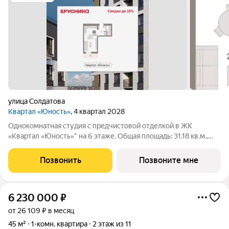
улица Солдатова
Квартал «Юность»
, 4 квартал 2028
Однокомнатная студия с предчистовой отделкой в ЖК
«Квартал «Юность»" на 6 этаже. Общая площадь: 31.18 кв.м.,
площадь гостиной 24.61 кв.м., из которых 5.93 кв.м. выделено
под кухонную зону. Все окна выходят на одну сторону. В
Позвонить
Позвоните мне
квартире один балкон,
6 230 000
₽
от 26 109 ₽ в месяц
45 м²
1-комн. квартира
2 этаж из 11