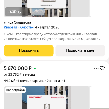
3D-тур
улица Солдатова
Квартал «Юность»
, 4 квартал 2028
1-комн. квартира с предчистовой отделкой в ЖК «Квартал
«Юность»" на 8 этаже. Общая площадь: 40.67 кв.м., жилая: 12.55
кв.м., площадь просторной кухни-гостиной: 14.81 кв.м. Высота
потолков 2.7 м. Квартира с кухней-гостиной и одной спальней
Позвонить
Позвоните мне
в квартале
5 670 000
₽
от 23 762 ₽ в месяц
44,2 м²
1-комн. квартира
2 этаж из 11
новостройка