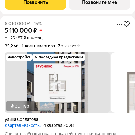
«Юность». Особенности планировки: вид во двор,
Позвонить
Позвоните мне
предчистовая отделка. № квартиры в
6 010 000
₽
–15%
5 110 000
₽
от 25 187 ₽ в месяц
35,2 м²
1-комн. квартира
7 этаж из 11
новостройка
последнее предложение
3D-тур
улица Солдатова
Квартал «Юность»
, 4 квартал 2028
Спешите забронировать, пока действует скидка, период