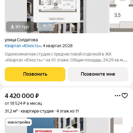
3D-тур
улица Солдатова
Квартал «Юность»
, 4 квартал 2028
Однокомнатная студия с предчистовой отделкой в ЖК
«Квартал «Юность»" на 10 этаже. Общая площадь: 24.29 кв.м.,
жилая: 18.06 кв.м. Высота потолков 2.7 м. Студия в квартале
«Юность». Особенности планировки: вид во двор,
Позвонить
Позвоните мне
предчистовая отделка. № квартиры
4 420 000
₽
от 18 524 ₽ в месяц
31,2 м²
квартира-студия
4 этаж из 11
новостройка