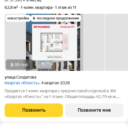
от 31 390 ₽ в месяц
62,8 м²
1-комн. квартира
1 этаж из 11
новостройка
последнее предложение
3D-тур
улица Солдатова
Квартал «Юность»
, 4 квартал 2028
Продается 1-комн. квартира с предчистовой отделкой в ЖК
«Квартал «Юность»" на 1 этаже. Общая площадь: 62.79 кв.м.,
жилая: 11.13 кв.м., площадь просторной кухни-гостиной: 16.74
кв.м. Все окна выходят на одну сторону. В квартире один
Позвонить
Позвоните мне
балкон, один