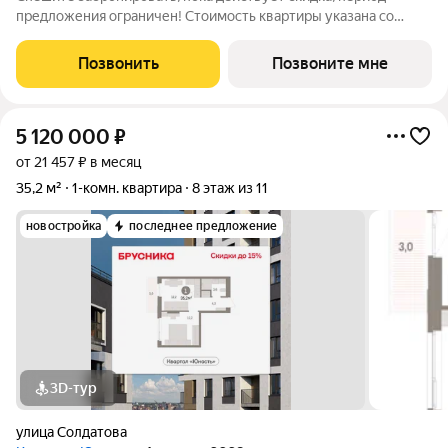
предложения ограничен! Стоимость квартиры указана со
скидкой, ваша экономия составит 900,000 руб. Звоните, мы
вам все подробно расскажем. Просторная 1-комн. квартира с
Позвонить
Позвоните мне
предчистовой отделкой в ЖК
5 120 000
₽
от 21 457 ₽ в месяц
35,2 м²
1-комн. квартира
8 этаж из 11
новостройка
последнее предложение
3D-тур
улица Солдатова