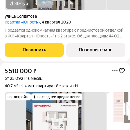
3D-тур
улица Солдатова
Квартал «Юность»
, 4 квартал 2028
Продается однокомнатная квартира с предчистовой отделкой
в ЖК «Квартал «Юность»" на 2 этаже. Общая площадь: 44.02
кв.м., жилая: 11.6 кв.м., площадь просторной кухни-гостиной:
20.32 кв.м. Все окна выходят на одну сторону. В квартире один
Позвонить
Позвоните мне
балкон, один
5 510 000
₽
от 23 092 ₽ в месяц
40,7 м²
1-комн. квартира
8 этаж из 11
новостройка
последнее предложение