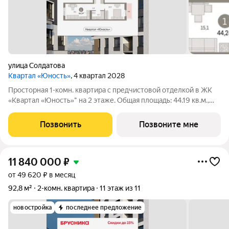
улица Солдатова
Квартал «Юность»
, 4 квартал 2028
Просторная 1-комн. квартира с предчистовой отделкой в ЖК
«Квартал «Юность»" на 2 этаже. Общая площадь: 44.19 кв.м.,
жилая: 12.87 кв.м., площадь просторной кухни-гостиной: 15.11
кв.м. Высота потолков 2.7 м. Квартира с кухней-гостиной и
Позвонить
Позвоните мне
одной спальней
11 840 000
₽
от 49 620 ₽ в месяц
92,8 м²
2-комн. квартира
11 этаж из 11
новостройка
последнее предложение