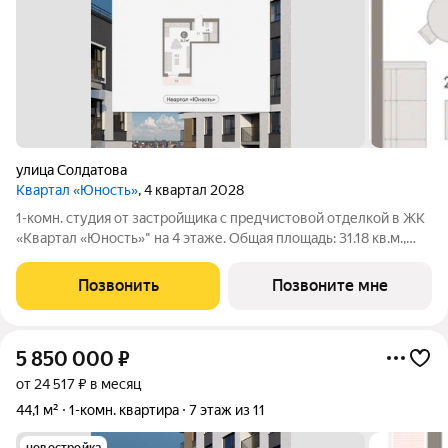
улица Солдатова
Квартал «Юность»
, 4 квартал 2028
1-комн. студия от застройщика с предчистовой отделкой в ЖК
«Квартал «Юность»" на 4 этаже. Общая площадь: 31.18 кв.м.,
площадь гостиной 24.61 кв.м., из которых 5.93 кв.м. выделено
под кухонную зону. Все окна выходят на одну сторону. В
Позвонить
Позвоните мне
квартире один
5 850 000
₽
от 24 517 ₽ в месяц
44,1 м²
1-комн. квартира
7 этаж из 11