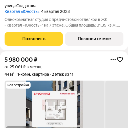
улица Солдатова
Квартал «Юность»
, 4 квартал 2028
Однокомнатная студия с предчистовой отделкой в ЖК
«Квартал «Юность»" на 7 этаже. Общая площадь: 31.39 кв.м.,
площадь гостиной 24.8 кв.м., из которых 5.67 кв.м. выделено
под кухонную зону. Все окна выходят на одну сторону. В
Позвонить
Позвоните мне
квартире один балкон, один
5 980 000
₽
от 25 061 ₽ в месяц
44 м²
1-комн. квартира
2 этаж из 11
новостройка