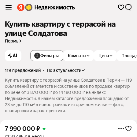
Купить квартиру с террасой на
улице Солдатова
Пермь
AI
Фильтры
Комнаты
Цена
Площа
2
119 предложений
•
по актуальности
Купить квартиру с террасой на улице Солдатова в Перми — 119
объявлений от агентств и собственников по продаже квартир
по цене от 3 870 000 ₽ до 14 180 000 ₽ на Яндекс
Недвижимости. В нашем каталоге предложения площадью от
23 м² до 110 м² в новостройках и вторичном жилье — фото,
планировки и характеристики.
7 990 000
₽
от 33 485 ₽ в месяц