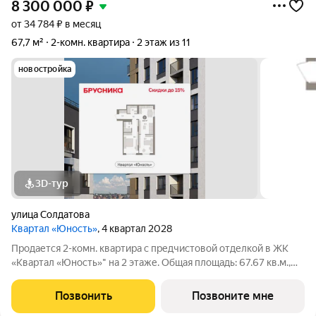
8 300 000
₽
от 34 784 ₽ в месяц
67,7 м²
2-комн. квартира
2 этаж из 11
новостройка
3D-тур
улица Солдатова
Квартал «Юность»
, 4 квартал 2028
Продается 2-комн. квартира с предчистовой отделкой в ЖК
«Квартал «Юность»" на 2 этаже. Общая площадь: 67.67 кв.м.,
жилая: 32.25 кв.м., площадь просторной кухни-гостиной: 20.21
кв.м. Высота потолков 2.7 м. Квартира с кухней-гостиной и
Позвонить
Позвоните мне
двумя спальнями