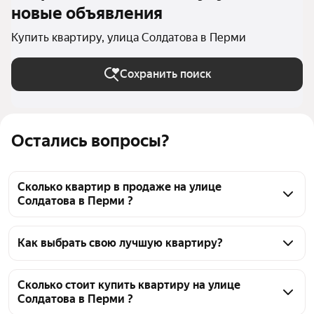
новые объявления
Купить квартиру, улица Солдатова в Перми
Сохранить поиск
Остались вопросы?
Сколько квартир в продаже на улице
Солдатова в Перми ?
На Яндекс Недвижимости в продаже на улице 
Солдатова в Перми 119 квартир 119 объявлений от 
Как выбрать свою лучшую квартиру?
застройщиков
Чтобы купить квартиру с террасой на улице 
Солдатова, воспользуйтесь тепловой картой для 
Сколько стоит купить квартиру на улице
Солдатова в Перми ?
оценки инфраструктуры и транспортной 