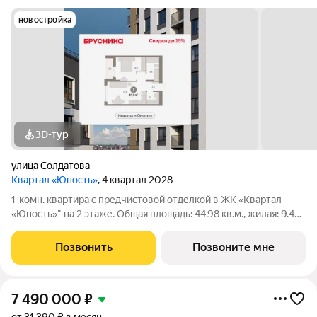
новостройка
3D-тур
улица Солдатова
Квартал «Юность»
, 4 квартал 2028
1-комн. квартира с предчистовой отделкой в ЖК «Квартал
«Юность»" на 2 этаже. Общая площадь: 44.98 кв.м., жилая: 9.48
кв.м., площадь просторной кухни-гостиной: 18.82 кв.м. Все окна
выходят на одну сторону. В квартире одна лоджия, один
Позвонить
Позвоните мне
совмещенный
7 490 000
₽