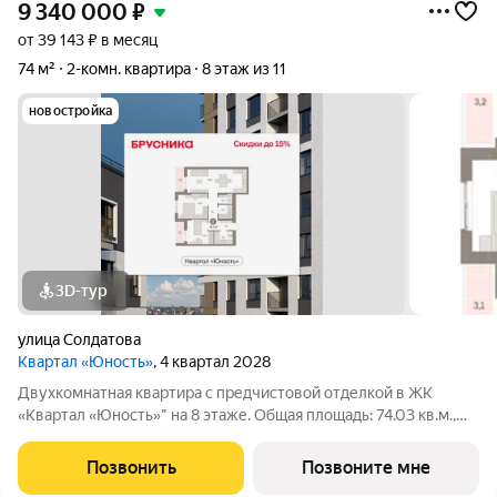
9 340 000
₽
от 39 143 ₽ в месяц
74 м²
2-комн. квартира
8 этаж из 11
новостройка
3D-тур
улица Солдатова
Квартал «Юность»
, 4 квартал 2028
Двухкомнатная квартира с предчистовой отделкой в ЖК
«Квартал «Юность»" на 8 этаже. Общая площадь: 74.03 кв.м.,
жилая: 23.29 кв.м., площадь просторной кухни-гостиной: 25.42
кв.м. Высота потолков 2.7 м. Квартира с кухней-гостиной и
Позвонить
Позвоните мне
двумя спальнями в