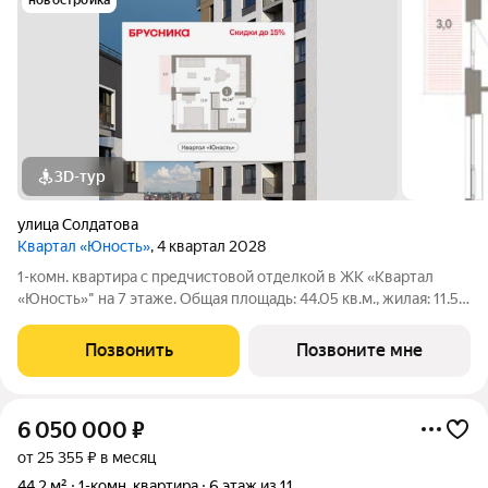
новостройка
3D-тур
улица Солдатова
Квартал «Юность»
, 4 квартал 2028
1-комн. квартира с предчистовой отделкой в ЖК «Квартал
«Юность»" на 7 этаже. Общая площадь: 44.05 кв.м., жилая: 11.58
кв.м., площадь просторной кухни-гостиной: 20.34 кв.м. Высота
потолков 2.7 м. Квартира с кухней-гостиной и одной спальней
Позвонить
Позвоните мне
в квартале
6 050 000
₽
от 25 355 ₽ в месяц
44,2 м²
1-комн. квартира
6 этаж из 11