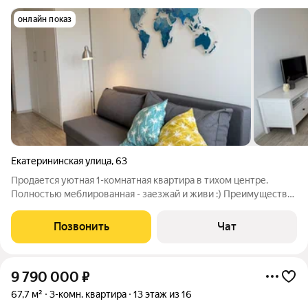
онлайн показ
Екатерининская улица
,
63
Продается уютная 1-комнатная квартира в тихом центре.
Полностью меблированная - заезжай и живи :) Преимущества
дома: - Кирпичный дом с отличной звукоизоляцией, закрытый
двор. - По 2 квартиры на этаже. - Приятные тихие соседи, кто
Позвонить
Чат
уже давно проживает
9 790 000
₽
67,7 м²
3-комн. квартира
13 этаж из 16