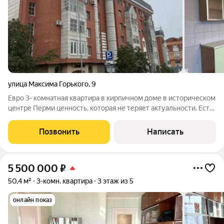
улица Максима Горького
,
9
Евро 3- комнатная квартира в кирпичном доме в историческом
центре Перми ценность, которая не теряет актуальности. Есть
квартиры, где главное ремонт. А есть квартиры, где главное
место, дом и качество жизни. Ремонт можно сделать за
Позвонить
Написать
несколько
5 500 000
₽
50,4 м²
3-комн. квартира
3 этаж из 5
онлайн показ