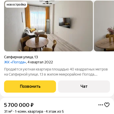
новостройка
Сапфирная улица
,
13
ЖК «Погода»
, 4 квартал 2022
Продаётся уютная квартира площадью 40 квадратных метров
на Сапфирной улице, 13 в жилом микрорайоне Погода.
Квартира расположена на последнем, шестнадцатом этаже
нового монолитного дома.Преимущество квартиры высота
Позвонить
Чат
потолка 3 метра. Пространство
5 700 000
₽
31 м²
1-комн. квартира
4 этаж из 5