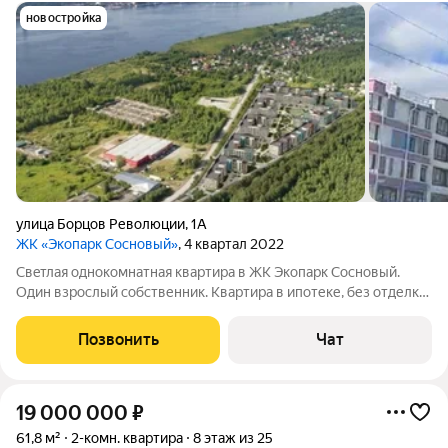
новостройка
улица Борцов Революции
,
1А
ЖК «Экопарк Сосновый»
, 4 квартал 2022
Свeтлaя однокoмнатная квapтиpa в ЖK Экопарк Cоcнoвый.
Один взpослый coбcтвенник. Квартира в ипотеке, без отделки,
в том виде как была принята от застройщика. Малоэтажное
строительство, закрытый двор, огромная для этой этажности
Позвонить
Чат
территория ЖК, много
19 000 000
₽
61,8 м²
2-комн. квартира
8 этаж из 25