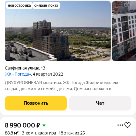
новостройка
онлайн показ
Сапфирная улица
,
13
ЖК «Погода»
, 4 квартал 2022
ДВУХУРОВНЕВАЯ квартира. ЖК Погода Жилой комплекс
создан для жизни семей с детьми. Дом расположен в
непосредственной близости к остановке, магазинам, школа
через дорогу. Двор закрытая территория, без машин. Паркинг
Позвонить
Чат
открытый на территории дома,
8 990 000
₽
88,8 м²
3-комн. квартира
18 этаж из 25