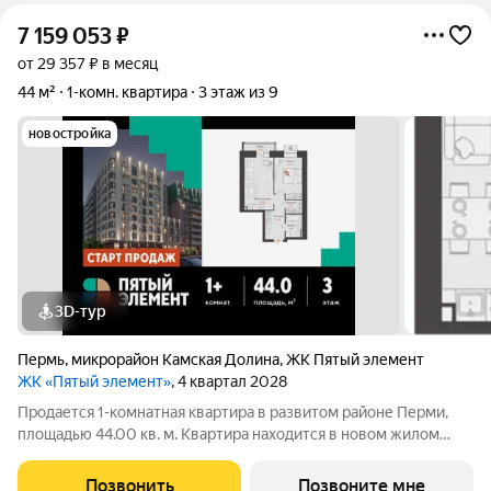
7 159 053
₽
от 29 357 ₽ в месяц
44 м²
1-комн. квартира
3 этаж из 9
новостройка
3D-тур
Пермь
,
микрорайон Камская Долина
,
ЖК Пятый элемент
ЖК «Пятый элемент»
, 4 квартал 2028
Продается 1-комнатная квартира в развитом районе Перми,
площадью 44.00 кв. м. Квартира находится в новом жилом
комплексе «Пятый Элемент» от федерального застройщика
«Железно». Проект «Пятый Элемент» это полноценный город
Позвонить
Позвоните мне