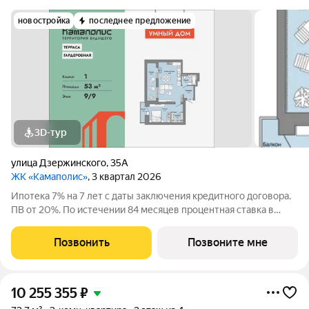
новостройка
последнее предложение
3D-тур
улица Дзержинского
,
35А
ЖК «Камаполис»
, 3 квартал 2026
Ипотека 7% на 7 лет с даты заключения кредитного договора.
ПВ от 20%. По истечении 84 месяцев процентная ставка в
рублях РФ составит 18,9% годовых в рамках базовой
программы кредитования. Не является публичной офертой.
Позвонить
Позвоните мне
Особенность планировки -
10 255 355
₽