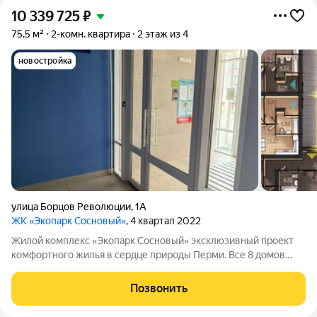
10 339 725
₽
75,5 м²
2-комн. квартира
2 этаж из 4
новостройка
улица Борцов Революции
,
1А
ЖК «Экопарк Сосновый»
, 4 квартал 2022
Жилой комплекс «Экопарк Сосновый» эксклюзивный проект
комфортного жилья в сердце природы Перми. Все 8 домов
сданы и готовы к заселению. Здесь гармонично соединяются
современный урбанизм и первозданная красота природы.
Позвонить
Живописное расположение в