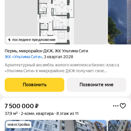
последнее предложение
Пермь
,
микрорайон ДКЖ
,
ЖК Ультима Сити
ЖК «Ультима Сити»
, 3 квартал 2028
Архитектурный ансамбль жилого комплекса бизнес-класса
«Ультима Сити» в микрорайоне ДКЖ получает свое
гармоничное продолжение. Третья очередь проекта
воплощает в себе современные стандарты городского жилья,
Позвонить
Позвоните мне
сочетая технологичность, эстетику и
7 500 000
₽
37,9 м²
2-комн. квартира
8 этаж из 11
новостройка