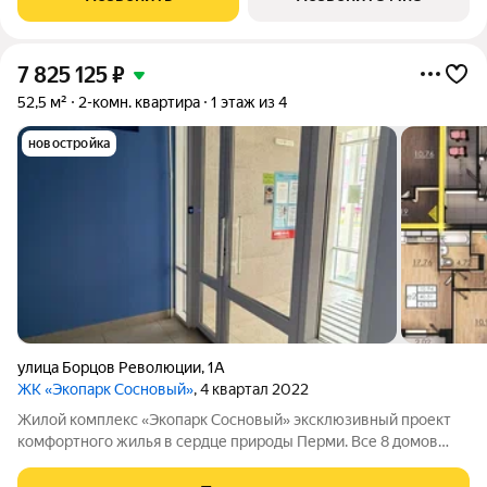
в городе, где в пределах 15
7 825 125
₽
52,5 м²
2-комн. квартира
1 этаж из 4
новостройка
улица Борцов Революции
,
1А
ЖК «Экопарк Сосновый»
, 4 квартал 2022
Жилой комплекс «Экопарк Сосновый» эксклюзивный проект
комфортного жилья в сердце природы Перми. Все 8 домов
сданы и готовы к заселению. Здесь гармонично соединяются
современный урбанизм и первозданная красота природы.