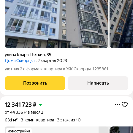
улица Клары Цеткин
,
35
Дом «Скворцы»
, 2 квартал 2023
уютная 2 е формата квартира в ЖК Скворцы. 1235861
Позвонить
Написать
12 341 723
₽
от 44 336 ₽ в месяц
63,1 м²
3-комн. квартира
3 этаж из 10
новостройка