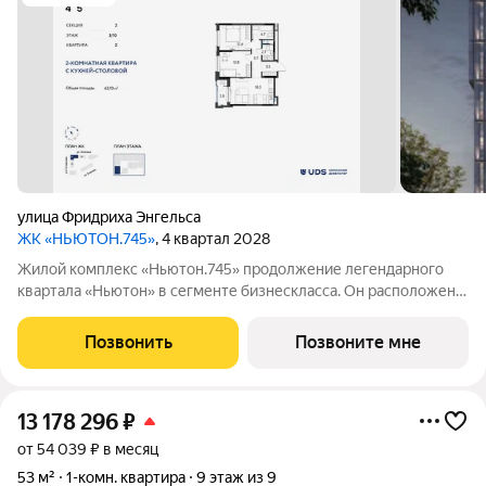
улица Фридриха Энгельса
ЖК «НЬЮТОН.745»
, 4 квартал 2028
Жилой комплекс «Ньютон.745» продолжение легендарного
квартала «Ньютон» в сегменте бизнескласса. Он расположен в
районе ДКЖ, между центром Перми и Черняевским
лесопарком. В комплексе представлены квартиры с потолками
Позвонить
Позвоните мне
3 метра, в которых предусмотрены
13 178 296
₽
от 54 039 ₽ в месяц
53 м²
1-комн. квартира
9 этаж из 9