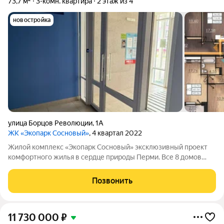
73,7 м²
3-комн. квартира
2 этаж из 4
новостройка
улица Борцов Революции
,
1А
ЖК «Экопарк Сосновый»
, 4 квартал 2022
Жилой комплекс «Экопарк Сосновый» эксклюзивный проект
комфортного жилья в сердце природы Перми. Все 8 домов
сданы и готовы к заселению. Здесь гармонично соединяются
современный урбанизм и первозданная красота природы.
Позвонить
Живописное расположение в
11 730 000
₽