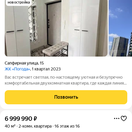
новостройка
Сапфирная улица
,
15
ЖК «Погода»
, 1 квартал 2023
Вас встречает светлая, по-настоящему уютная и безупречно
комфортабельная двухкомнатная квартира, где каждая линия
продумана для гармонии. Уникальная планировка деликатно
разграничивает пространство: кухня и комната остаются
Позвонить
единым целым, но при этом
6 999 990
₽
40 м²
2-комн. квартира
16 этаж из 16