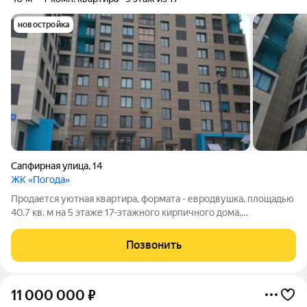
новостройка
Сапфирная улица
,
14
ЖК «Погода»
Продается уютная квартира, формата - евродвушка, площадью
40.7 кв. м на 5 этаже 17-этажного кирпичного дома,
построенного в 2020 году. Высота потолков составляет 2.72
метра. Квартира расположена по адресу Пермь, Сапфирная
Позвонить
улица, 14 и станет отличным
11 000 000
₽