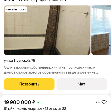
42,7 м²
3-комн. квартира
5 этаж из 5
онлайн показ
улица Крупской
,
75
Один взрослый собственник,никто не прописан,никаких
долгов,споров,арестов,обременений в виде ипотеки-не
имеется. 2-ка переделанная в 3-ку. Большая комната
проходная,2 комнаты изолированные.В большой комнате
Позвонить
Чат
обновили обои,натяжной потолок.В остальных
19 900 000
₽
81 м²
4-комн. квартира
13 этаж из 22