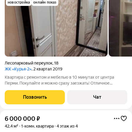
новостройка
онлайн показ
Лесопарковый переулок
,
18
ЖК «Курья-2»
, 2 квартал 2019
Квартира с ремонтом и мебелью в 10 минутах от центра
Перми. Покупайте и можно сразу заезжать! Отличное
предложение для молодой семьи - как первая квартира.
Уютная теплая светлая квартира в кирпичном доме . Этаж 2,
Позвонить
Чат
современная европланировка -
6 000 000
₽
42,4 м²
1-комн. квартира
4 этаж из 4