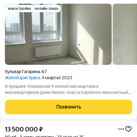
новостройка
онлайн показ
бульвар Гагарина
,
67
Жилой дом Space
, 4 квартал 2023
В продаже Уникальная 4-комнатная квартира в
малоквартирном доме бизнес-класса Кирпично-монолитный
дом ЖК Space, сдан в IV квартале 2023 года. Всё необходимое
для комфортной городской жизни! Светлая видовая квартира
Позвонить
на 13 этаже город как на ладони.
13 500 000
₽