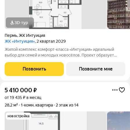
3D-тур
Пермь
,
ЖК Интуиция
ЖК «Интуиция»
, 2 квартал 2029
Жилой комплекс комфорт-класса «Интуиция» идеальный
выбор для семей и молодых новосёлов. Проект образует
современный квартал в периметре улиц Рязанская - Качалова
-Космонавта Беляева - Одоевского. Новый жилой комплекс
Позвонить
Позвоните мне
гармонично вписан в сложившуюся
5 410 000
₽
от 19 435 ₽ в месяц
28,2 м²
1-комн. квартира
2 этаж из 14
новостройка