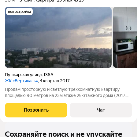
90 м²
3-комн. квартира
23 этаж из 25
новостройка
Пушкарская улица
,
136А
ЖК «Вертикаль»
, 4 квартал 2017
Продам просторную и светлую трехкомнатную квартиру
площадью 90 метров на 23м этаже 25-этажного дома (2017
год постройки). Хороший качественный ремонт и отличная
планировка, большая и удобная кухня (15м), два санузла,
Позвонить
Чат
отличный вид на город. У дома
Сохраняйте поиск и не упускайте