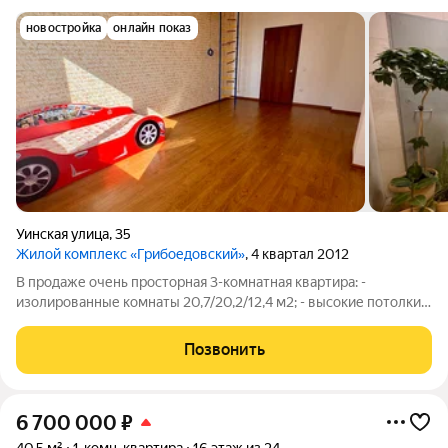
новостройка
онлайн показ
Уинская улица
,
35
Жилой комплекс «Грибоедовский»
, 4 квартал 2012
В продаже очень просторная 3-комнатная квартира: -
изолированные комнаты 20,7/20,2/12,4 м2; - высокие потолки
2,75 м; - прекрасный вид из окон (шикарная панорама,
рассветы, солнечная сторона); - раздельный санузел; -
Позвонить
большая застекленная лоджия 7
6 700 000
₽