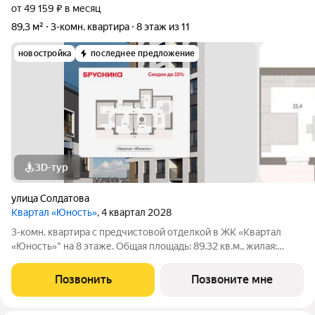
от 49 159 ₽ в месяц
89,3 м²
3-комн. квартира
8 этаж из 11
новостройка
последнее предложение
3D-тур
улица Солдатова
Квартал «Юность»
, 4 квартал 2028
3-комн. квартира с предчистовой отделкой в ЖК «Квартал
«Юность»" на 8 этаже. Общая площадь: 89.32 кв.м., жилая:
36.78 кв.м., площадь просторной кухни-гостиной: 18.44 кв.м.
Высота потолков 2.7 м. Квартира с кухней-гостиной и тремя
Позвонить
Позвоните мне
спальнями в квартале