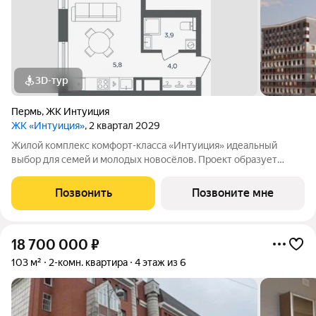
3D-тур
Пермь
,
ЖК Интуиция
ЖК «Интуиция»
, 2 квартал 2029
Жилой комплекс комфорт-класса «Интуиция» идеальный
выбор для семей и молодых новосёлов. Проект образует
современный квартал в периметре улиц Рязанская - Качалова
-Космонавта Беляева - Одоевского. Новый жилой комплекс
Позвонить
Позвоните мне
гармонично вписан в сложившуюся
18 700 000
₽
103 м²
2-комн. квартира
4 этаж из 6