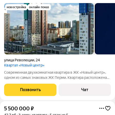
новостройка
онлайн показ
улица Революции
,
24
Квартал «Новый центр»
Современная двухкомнатная квартира в ЖК «Новый центр»,
одном из самых знаковых ЖК Перми. Квартира расположена
на 8 этаже, к соседям примыкает только по одной стене, т.к.
квартира угловая. Окна выходят на ТРК «Семья». Квартира
Позвонить
Чат
готова к проживанию, в
5 500 000
₽