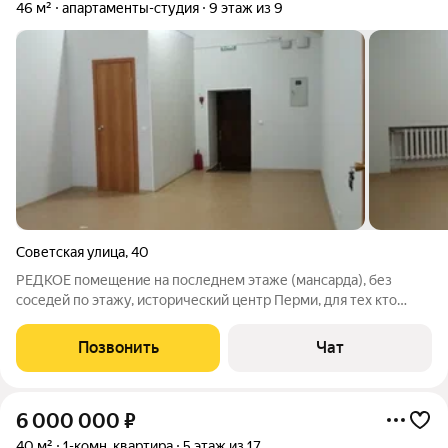
46 м²
апартаменты-студия
9 этаж из 9
Советская улица
,
40
РЕДКОЕ помещение на последнем этаже (мансарда), без
соседей по этажу, исторический центр Перми, для тех кто
ищет что то индивидуальное необычное. Можно соорудить
второй ярус (варианты на фото). В зале 2 окна, потолок 3,75м;
Позвонить
Чат
Гардеробная комната Можно
6 000 000
₽
40 м²
1-комн. квартира
5 этаж из 17