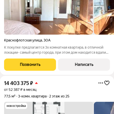
Краснофлотская улица
,
30А
К покупке предлагается 3х комнатная квартира, в отличной
локации- самый центр города, при этом дом находится вдали
от шумных дорог! Вблизи дома есть все необходимое для
комфортного проживания - детские сады,школы, большое
Позвонить
Написать
количество магазинов,
14 403 375
₽
от 52 387 ₽ в месяц
77,5 м²
3-комн. квартира
2 этаж из 25
новостройка