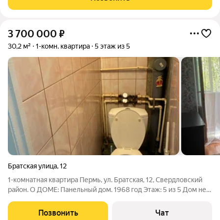
Стильный холл,
3 700 000
₽
30,2 м²
1-комн. квартира
5 этаж из 5
Братская улица
,
12
1-комнатная квартира Пермь, ул. Братская, 12, Свердловский
район. О ДОМЕ: Панельный дом. 1968 год Этаж: 5 из 5 Дом не
аварийный Центральное отопление и газоснабжение
Спокойные и хорошие соседи, много долгожителей О
Позвонить
Чат
КВАРТИРЕ: Площадь: 30,2 м Кухня: 6