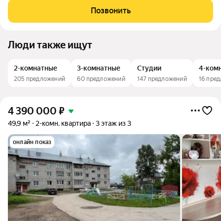
государственной программы КРТ. Сочетает в себе
Позвонить
преимущества загородной жизни с комфортом
Люди также ищут
2-комнатные
3-комнатные
Студии
4-ком
205 предложений
60 предложений
147 предложений
16 пре
4 390 000
₽
49,9 м²
2-комн. квартира
3 этаж из 3
онлайн показ