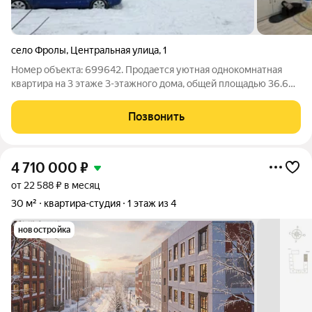
село Фролы
,
Центральная улица
,
1
Номер объекта: 699642. Продается уютная однокомнатная
квартира на 3 этаже 3-этажного дома, общей площадью 36.60
кв.м. Кухня площадью 8 кв.м. Это очень экономичный вариант
для тех, кто ищет недорогое, но уютное жилье. В квартире
Позвонить
сейчас стандартный
4 710 000
₽
от 22 588 ₽ в месяц
30 м²
квартира-студия
1 этаж из 4
новостройка