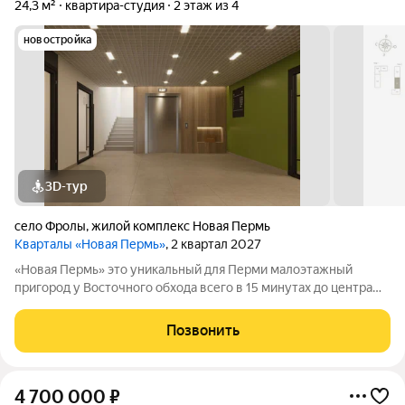
24,3 м²
квартира-студия
2 этаж из 4
новостройка
3D-тур
село Фролы
,
жилой комплекс Новая Пермь
Кварталы «Новая Пермь»
, 2 квартал 2027
«Новая Пермь» это уникальный для Перми малоэтажный
пригород у Восточного обхода всего в 15 минутах до центра
города в авангарде развития самой грандиозной
государственной программы КРТ. Сочетает в себе
Позвонить
преимущества загородной жизни с комфортом
4 700 000
₽