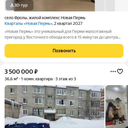
3D-тур
село Фролы
,
жилой комплекс Новая Пермь
Кварталы «Новая Пермь»
, 2 квартал 2027
«Новая Пермь» это уникальный для Перми малоэтажный
пригород у Восточного обхода всего в 15 минутах до центра
города в авангарде развития самой грандиозной
государственной программы КРТ. Сочетает в себе
Позвонить
преимущества загородной жизни с комфортом
3 500 000
₽
36,6 м²
1-комн. квартира
3 этаж из 3