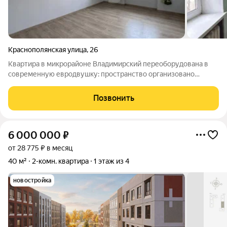
Краснополянская улица
,
26
Квартира в микрорайоне Владимирский переоборудована в
современную евродвушку: пространство организовано
максимально рационально. Благодаря окнам на разные
стороны в комнатах всегда светло, а свежий воздух поступает
Позвонить
естественным образом. Всё
6 000 000
₽
от 28 775 ₽ в месяц
40 м²
2-комн. квартира
1 этаж из 4
новостройка