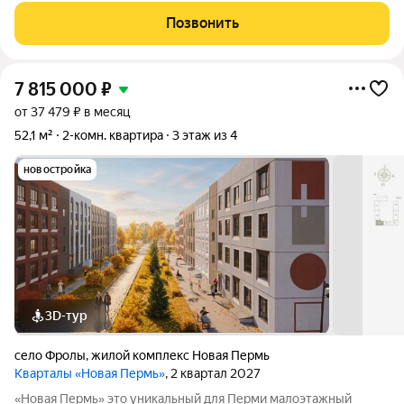
Юбилейный. Развитая инфраструктура района. В шаговой
Позвонить
доступности магазины ; рынок ;школа
7 815 000
₽
от 37 479 ₽ в месяц
52,1 м²
2-комн. квартира
3 этаж из 4
новостройка
3D-тур
село Фролы
,
жилой комплекс Новая Пермь
Кварталы «Новая Пермь»
, 2 квартал 2027
«Новая Пермь» это уникальный для Перми малоэтажный