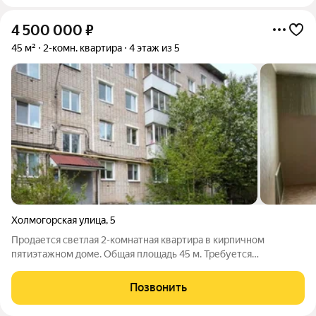
4 500 000
₽
45 м²
2-комн. квартира
4 этаж из 5
Холмогорская улица
,
5
Продается светлая 2-комнатная квартира в кирпичном
пятиэтажном доме. Общая площадь 45 м. Требуется
косметический ремонт, квартира теплая и уютная. О доме и
районе: Чистый подъезд, адекватные соседи. Большой двор с
Позвонить
детской площадкой. Рядом: