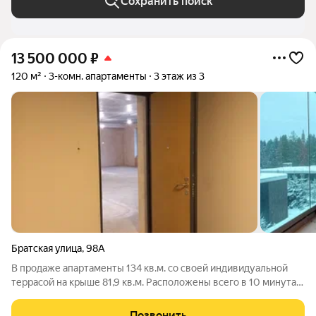
Сохранить поиск
13 500 000
₽
120 м²
3-комн. апартаменты
3 этаж из 3
Братская улица
,
98А
В продаже апартаменты 134 кв.м. со своей индивидуальной
террасой на крыше 81,9 кв.м. Расположены всего в 10 минутах
от центра Перми, в комплексе LAKEWOOD. 2,5 га ухоженных
изумрудных газонов с зелёными елями; современная
Позвонить