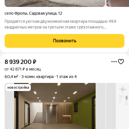
село Фролы
,
Садовая улица
,
12
Продаётся уютная двухкомнатная квартира площадью 49.9
квадратных метров на третьем этаже трёхэтажного
кирпичного дома, расположенного по адресу: Пермский
муниципальный округ, село Фролы, Садовая улица, 12. Данный
Позвонить
вариант идеально подойдёт тем, кто
8 939 200
₽
от 42 871 ₽ в месяц
60,4 м²
3-комн. квартира
1 этаж из 4
новостройка