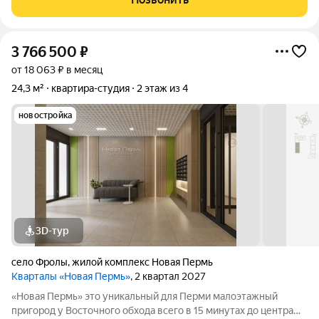
архитектура, вписанная в
3 766 500
₽
от 18 063 ₽ в месяц
24,3 м²
квартира-студия
2 этаж из 4
новостройка
3D-тур
село Фролы
,
жилой комплекс Новая Пермь
Кварталы «Новая Пермь»
, 2 квартал 2027
«Новая Пермь» это уникальный для Перми малоэтажный
пригород у Восточного обхода всего в 15 минутах до центра