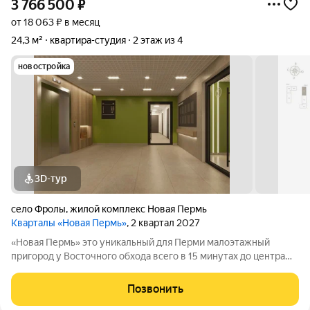
3 766 500
₽
от 18 063 ₽ в месяц
24,3 м²
квартира-студия
2 этаж из 4
новостройка
3D-тур
село Фролы
,
жилой комплекс Новая Пермь
Кварталы «Новая Пермь»
, 2 квартал 2027
«Новая Пермь» это уникальный для Перми малоэтажный
пригород у Восточного обхода всего в 15 минутах до центра
города в авангарде развития самой грандиозной
государственной программы КРТ. Сочетает в себе
Позвонить
преимущества загородной жизни с комфортом