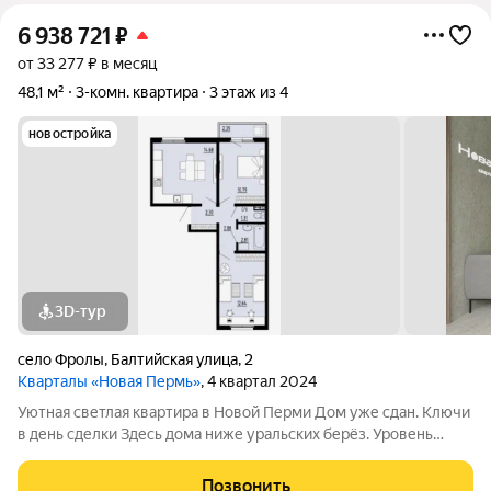
6 938 721
₽
от 33 277 ₽ в месяц
48,1 м²
3-комн. квартира
3 этаж из 4
новостройка
3D-тур
село Фролы
,
Балтийская улица
,
2
Кварталы «Новая Пермь»
, 4 квартал 2024
Уютная светлая квартира в Новой Перми Дом уже сдан. Ключи
в день сделки Здесь дома ниже уральских берёз. Уровень
шума в 2 раза ниже, чем в городе. И пение 155 видов птиц
вместо городского гула. Газовая котельная на жилой комплекс.
Позвонить