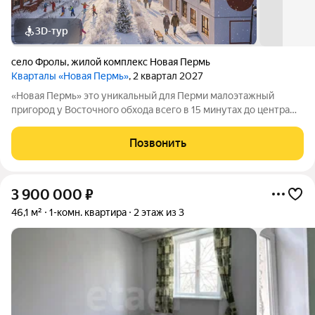
3D-тур
село Фролы
,
жилой комплекс Новая Пермь
Кварталы «Новая Пермь»
, 2 квартал 2027
«Новая Пермь» это уникальный для Перми малоэтажный
пригород у Восточного обхода всего в 15 минутах до центра
города в авангарде развития самой грандиозной
государственной программы КРТ. Сочетает в себе
Позвонить
преимущества загородной жизни с комфортом
3 900 000
₽
46,1 м²
1-комн. квартира
2 этаж из 3