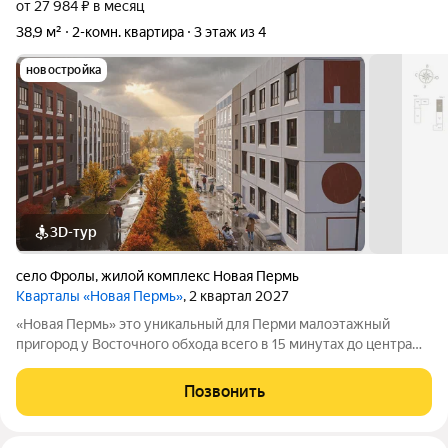
от 27 984 ₽ в месяц
38,9 м²
2-комн. квартира
3 этаж из 4
новостройка
3D-тур
село Фролы
,
жилой комплекс Новая Пермь
Кварталы «Новая Пермь»
, 2 квартал 2027
«Новая Пермь» это уникальный для Перми малоэтажный
пригород у Восточного обхода всего в 15 минутах до центра
города в авангарде развития самой грандиозной
государственной программы КРТ. Сочетает в себе
Позвонить
преимущества загородной жизни с комфортом