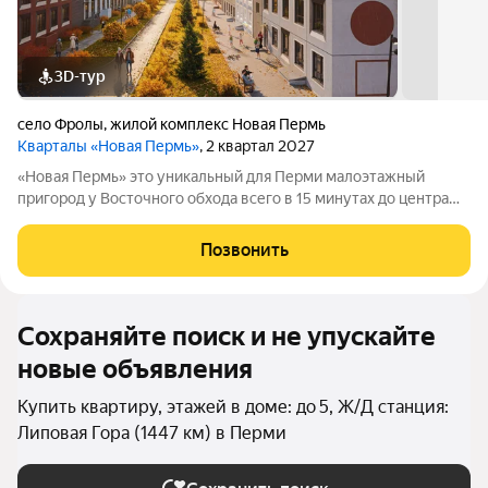
3D-тур
село Фролы
,
жилой комплекс Новая Пермь
Кварталы «Новая Пермь»
, 2 квартал 2027
«Новая Пермь» это уникальный для Перми малоэтажный
пригород у Восточного обхода всего в 15 минутах до центра
города в авангарде развития самой грандиозной
государственной программы КРТ. Сочетает в себе
Позвонить
преимущества загородной жизни с комфортом
Сохраняйте поиск и не упускайте
новые объявления
Купить квартиру, этажей в доме: до 5, Ж/Д станция:
Липовая Гора (1447 км) в Перми