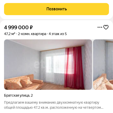
города в авангарде развития самой грандиозной
государственной программы КРТ. Сочетает в себе
Позвонить
преимущества загородной жизни с комфортом
4 999 000
₽
47,2 м²
2-комн. квартира
4 этаж из 5
Братская улица
,
2
Предлагаем вашему вниманию двухкомнатную квартиру
общей площадью 47.2 кв.м. ;расположенную на четвертом
этаже пятиэтажного дома на улице Братская 2 в микрорайоне