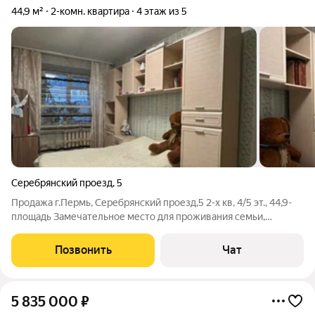
44,9 м²
2-комн. квартира
4 этаж из 5
Серебрянский проезд
,
5
Продажа г.Пермь, Серебрянский проезд,5 2-х кв, 4/5 эт., 44,9-
площадь Замечательное место для проживания семьи,
хорошее инвестирование в недвижимость, а также для сдачи
квартиры в аренду. Рядом торговый центр, детский сад, школа,
Позвонить
Чат
развязка в любой
5 835 000
₽