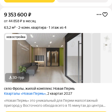
9 353 600
₽
от 44 858 ₽ в месяц
63,2 м²
2-комн. квартира
1 этаж из 4
новостройка
3D-тур
село Фролы
,
жилой комплекс Новая Пермь
Кварталы «Новая Пермь»
, 2 квартал 2027
«Новая Пермь» это уникальный для Перми малоэтажный
пригород у Восточного обхода всего в 15 минутах до центра
города в авангарде развития самой грандиозной