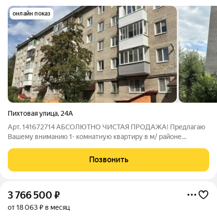
онлайн показ
Пихтовая улица
,
24А
Арт. 141672714 АБСОЛЮТНО ЧИСТАЯ ПРОДАЖА! Предлагаю
Вашему вниманию 1- комнатную квартиру в м/ районе
Владимирский. ПРОСТОРНАЯ, СВЕТЛАЯ квартира . ТЕПЛЫЙ,
КИРПИЧНЫЙ дом ( БРЕЖНЕВКА). В квартире требуется
Позвонить
косметический ремонт. ТРУБЫ, СТОЯК, БАТАРЕИ
3 766 500
₽
от 18 063 ₽ в месяц