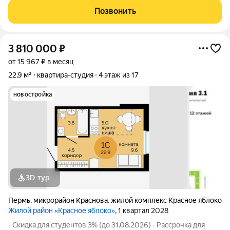
современным оборудованием: закрытая территория,
Позвонить
автоматические ворота на парковке,
3 810 000
₽
от 15 967 ₽ в месяц
22,9 м²
квартира-студия
4 этаж из 17
новостройка
3D-тур
Пермь
,
микрорайон Краснова
,
жилой комплекс Красное яблоко
Жилой район «Красное яблоко»
, 1 квартал 2028
- Скидка для студентов 3% (до 31.08.2026) - Рассрочка для