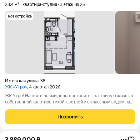
23,4 м²
квартира-студия
3 этаж из 25
новостройка
Ижевская улица
,
38
ЖК «Утро»
, 4 квартал 2026
ЖК Утро! Начните новый день, постройте счастливую жизнь в
собственной квартире тихой, светлой и с классным видом на
зеленые просторы Перми. Здесь ничто не заслоняет солнце!
ЖК Утро в Свердловском районе перми ваше место,
Позвонить
безопасное и уютное. Вы
3 889 000
₽