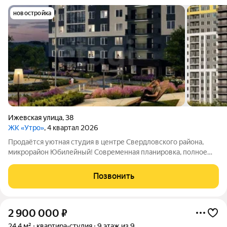
новостройка
Ижевская улица
,
38
ЖК «Утро»
, 4 квартал 2026
Продаётся уютная студия в центре Свердловского района,
микрорайон Юбилейный! Современная планировка, полное
оформление интерьера остаётся лишь принести личные вещи!
Отличная жилая площадь с продуманным пространством и
Позвонить
качественным ремонтом.
2 900 000
₽
24,4 м²
квартира-студия
9 этаж из 9