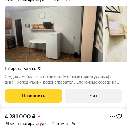
Таборская улица
,
20
Студия с мебелью и техникой. Кухонный гарнитур, шкаф,
диван, холодильник, водонагреватель Спокойные соседи на
этаже. Чистая продажа без условий. Торг только за наличные.
Площадь самой студии 18 квадратов Общая площадь
Позвонить
Чат
недвижимости 25
4 281 000
₽
23 м²
квартира-студия
11 этаж из 25