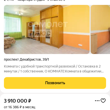
проспект Декабристов
,
39/1
Комната с удобной транспортной развязкой / Остановка в 2
минутах / 1 собственник. О КОМНАТЕ:Комната в общежитии
блочного типа на 3 комнаты соседей немного, приватно и
спокойно. Площадь большая, свободная, также есть небольшая
Позвонить
входная группа
3 910 000
₽
от 16 386 ₽ в месяц