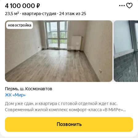
4 100 000
₽
23,5 м²
квартира-студия
24 этаж из 25
новостройка
Пермь
,
ш. Космонавтов
ЖК «Мир»
Дом уже сдан, и квартира с готовой отделкой ждет вас.
Современный жилой комплекс комфорт-класса «В МИРе»
продуман до мелочей, чтобы каждый день приносил
удовольствие: просторный зеленый двор без машин с
Позвонить
контролем доступа, гостеприимные подъезды без