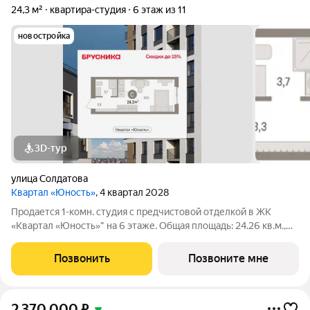
24,3 м²
квартира-студия
6 этаж из 11
новостройка
3D-тур
улица Солдатова
Квартал «Юность»
, 4 квартал 2028
Продается 1-комн. студия с предчистовой отделкой в ЖК
«Квартал «Юность»" на 6 этаже. Общая площадь: 24.26 кв.м.,
жилая: 17.67 кв.м. Высота потолков 2.7 м. Студия в квартале
«Юность». Особенности планировки: вид во двор, ипотека для
Позвонить
Позвоните мне
всех 4,4%,
2 370 000
₽