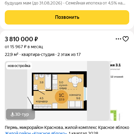
будущих мам (до 31.08.2026) - Семейная ипотека от 4,5% на
весь срок (до 30.09.2026) - Скидка молодой семье до 3% (до
31.08.2026) - Скидка до 3% за каждого ребёнка (до 31.08.2026)
Позвонить
- Материнский
3 810 000
₽
от 15 967 ₽ в месяц
22,9 м²
квартира-студия
2 этаж из 17
новостройка
3D-тур
Пермь
,
микрорайон Краснова
,
жилой комплекс Красное яблоко
Жилой район «Красное яблоко»
, 1 квартал 2028