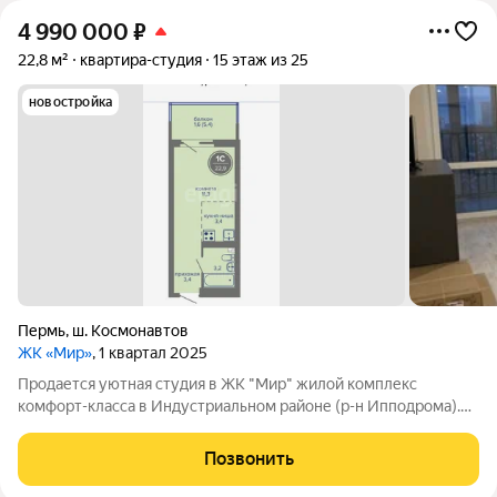
4 990 000
₽
22,8 м²
квартира-студия
15 этаж из 25
новостройка
Пермь
,
ш. Космонавтов
ЖК «Мир»
, 1 квартал 2025
Продается уютная студия в ЖК "Мир" жилой комплекс
комфорт-класса в Индустриальном районе (р-н Ипподрома).
Состоит из 5 секций, объединённых общей концепцией. Здесь
продумана каждая деталь: большой зеленый двор без машин с
Позвонить
системой контроля доступа,