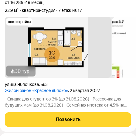
от 16 286 ₽ в месяц
22,9 м²
квартира-студия
7 этаж из 17
новостройка
3D-тур
улица Яблочкова
,
5к3
Жилой район «Красное яблоко»
, 2 квартал 2027
- Скидка для студентов 3% (до 31.08.2026) - Рассрочка для
будущих мам (до 31.08.2026) - Семейная ипотека от 4,5% на
весь срок (до 30.09.2026) - Скидка молодой семье до 3% (до
31.08.2026) - Скидка до 3% за каждого ребёнка (до 31.08.2026)
Позвонить
- Материнский