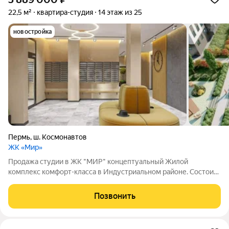
22,5 м²
квартира-студия
14 этаж из 25
новостройка
Пермь
,
ш. Космонавтов
ЖК «Мир»
Продажа студии в ЖК "МИР" концептуальный Жилой
комплекс комфорт-класса в Индустриальном районе. Состоит
из 5 секций, объединенных общей концепцией. В ЖК Мир
большой зелёный двор-парк без машин с системой контроля
Позвонить
доступа, просторная парковка,