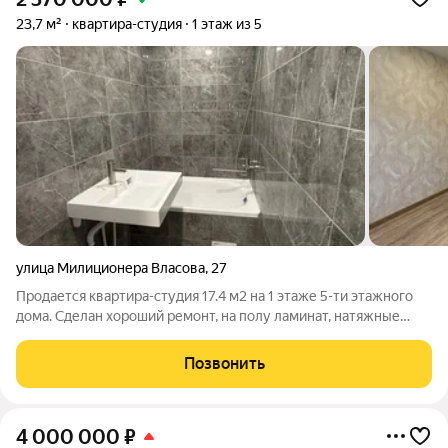
23,7 м²
квартира-студия
1 этаж из 5
улица Милиционера Власова
,
27
Продается квартира-студия 17.4 м2 на 1 этаже 5-ти этажного
дома. Сделан хороший ремонт, на полу ламинат, натяжные
потолки, санузел в кафеле,новая входная дверь. Соседи
хорошая, доброжелательная женщина.Рядом несколько
Позвонить
сетевых магазинов, школы,
4 000 000
₽