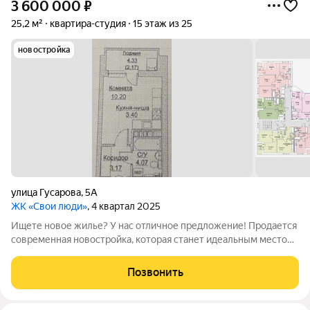
3 600 000
₽
25,2 м²
квартира-студия
15 этаж из 25
новостройка
улица Гусарова
,
5А
ЖК «Свои люди»
, 4 квартал 2025
Ищете новое жилье? У нас отличное предложение! Продается
современная новостройка, которая станет идеальным местом
для комфортной жизни. Основные характеристики: - адрес : г
Пермь, Свердловский район ул Гусарова - Площадь квартиры:
Позвонить
25.17 кв м - Этаж: