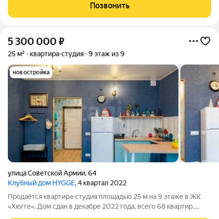
31.08.2026) - Скидка до 3% за каждого ребёнка (до 31.08.2026)
Позвонить
- Материнский
5 300 000
₽
25 м²
квартира-студия
9 этаж из 9
новостройка
улица Советской Армии
,
64
Клубный дом HYGGE
, 4 квартал 2022
Продаётся квартира-студия площадью 25 м на 9 этаже в ЖК
«Хюгге». Дом сдан в декабре 2022 года, всего 68 квартир.
Окна выходят на улицу Советской Армии. Дом оснащён