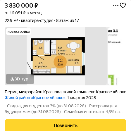
3 830 000
₽
от 16 051 ₽ в месяц
22,9 м²
квартира-студия
8 этаж из 17
новостройка
3D-тур
Пермь
,
микрорайон Краснова
,
жилой комплекс Красное яблоко
Жилой район «Красное яблоко»
, 1 квартал 2028
- Скидка для студентов 3% (до 31.08.2026) - Рассрочка для
будущих мам (до 31.08.2026) - Семейная ипотека от 4,5% на
весь срок (до 30.09.2026) - Скидка молодой семье до 3% (до
31.08.2026) - Скидка до 3% за каждого ребёнка (до 31.08.2026)
Позвонить
- Материнский