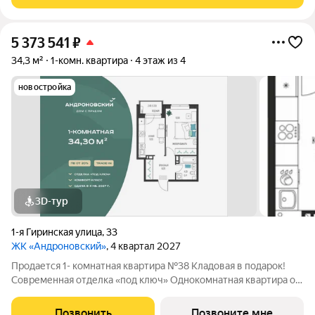
школы. Рядом жемчужина нашего города
5 373 541
₽
34,3 м²
1-комн. квартира
4 этаж из 4
новостройка
3D-тур
1-я Гиринская улица
,
33
ЖК «Андроновский»
, 4 квартал 2027
Продается 1- комнатная квартира №38 Кладовая в подарок!
Современная отделка «под ключ» Однокомнатная квартира от
5 млн Нет программ без первоначального взноса! ПВ от 20%.
ЖК Андроновский находится в Индустриальном районе Перми
Позвонить
Позвоните мне