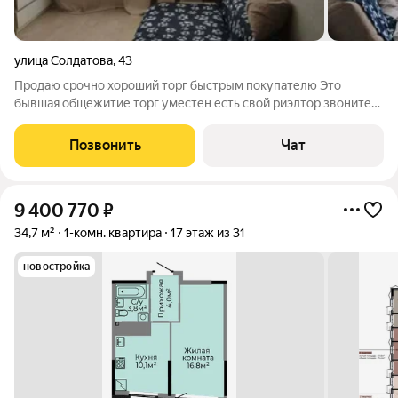
улица Солдатова
,
43
Продаю срочно хороший торг быстрым покупателю Это
бывшая общежитие торг уместен есть свой риэлтор звоните
до 23:00 Предлагается к продаже привлекательная
однокомнатная квартира расположенная на улице Солдатова,
Позвонить
Чат
43 в живописной части жилого массива
9 400 770
₽
34,7 м²
1-комн. квартира
17 этаж из 31
новостройка