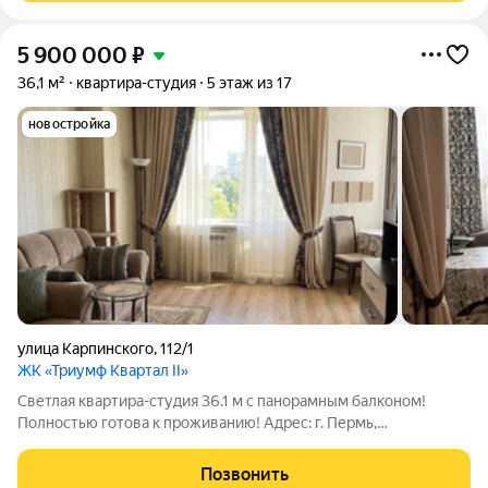
5 900 000
₽
36,1 м²
квартира-студия
5 этаж из 17
новостройка
улица Карпинского
,
112/1
ЖК «Триумф Квартал II»
Светлая квартира-студия 36.1 м с панорамным балконом!
Полностью готова к проживанию! Адрес: г. Пермь,
Индустриальный район, ул. Карпинского, д. 112, корп. 1.
-Идеальный вариант для тех, кто хочет сразу заехать и жить
Позвонить