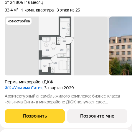
от 24 805 ₽ в месяц
33,4 м²
1-комн. квартира
3 этаж из 25
новостройка
Пермь
,
микрорайон ДКЖ
ЖК «Ультима Сити»
, 3 квартал 2029
Архитектурный ансамбль жилого комплекса бизнес-класса
«Ультима Сити» в микрорайоне ДКЖ получает свое
гармоничное продолжение. Третья очередь проекта
воплощает в себе современные стандарты городского жилья,
Позвонить
Позвоните мне
сочетая технологичность, эстетику и