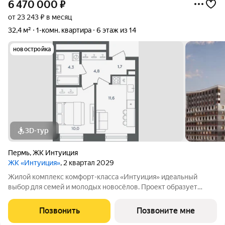
6 470 000
₽
от 23 243 ₽ в месяц
32,4 м²
1-комн. квартира
6 этаж из 14
новостройка
3D-тур
Пермь
,
ЖК Интуиция
ЖК «Интуиция»
, 2 квартал 2029
Жилой комплекс комфорт-класса «Интуиция» идеальный
выбор для семей и молодых новосёлов. Проект образует
современный квартал в периметре улиц Рязанская - Качалова
-Космонавта Беляева - Одоевского. Новый жилой комплекс
Позвонить
Позвоните мне
гармонично вписан в сложившуюся