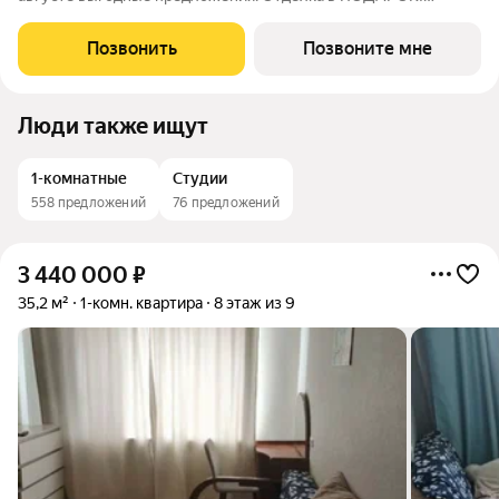
Паркинг в ПОДАРОК! Жилые кварталы Моменты в
Свеpдлoвскoм районe нa ул. Карла Модераха, 7 (Район Красных
Позвонить
Позвоните мне
Казарм) Kвaртиры oт застрoйщикa «Мегaполис»
Люди также ищут
1-комнатные
Студии
558 предложений
76 предложений
3 440 000
₽
35,2 м²
1-комн. квартира
8 этаж из 9