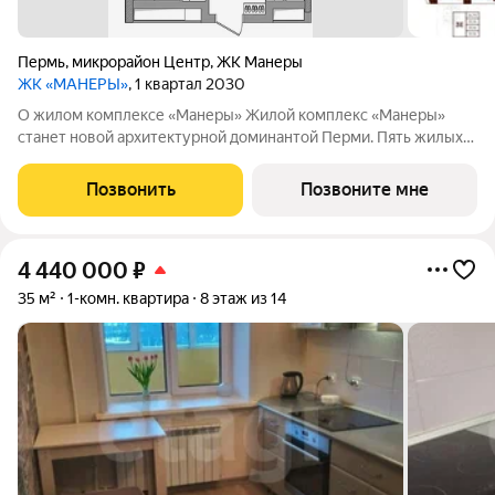
Пермь
,
микрорайон Центр
,
ЖК Манеры
ЖК «МАНЕРЫ»
, 1 квартал 2030
О жилом комплексе «Манеры» Жилой комплекс «Манеры»
станет новой архитектурной доминантой Перми. Пять жилых
корпусов объединены общим стилобатом с приватным двором
и трехуровневым подземным паркингом. Проект открывает
Позвонить
Позвоните мне
новую главу в истории
4 440 000
₽
35 м²
1-комн. квартира
8 этаж из 14