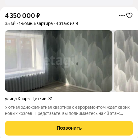
4 350 000
₽
35 м²
1-комн. квартира
4 этаж из 9
улица Клары Цеткин
,
31
Уютная однокомнатная квартира с евроремонтом ждёт своих
новых хозяев! Представьте: вы поднимаетесь на 4й этаж
панельного дома, открываете дверь и попадаете в
пространство, где всё продумано для вашего комфорта. Из
Позвонить
окон открывается вид во двор: здесь