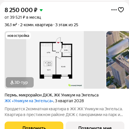
8 250 000
₽
от 39 521 ₽ в месяц
36,1 м²
2-комн. квартира
3 этаж из 25
новостройка
3D-тур
Пермь
,
микрорайон ДКЖ
,
ЖК Уникум на Энгельса
ЖК «Уникум на Энгельса»
, 3 квартал 2028
Продается 2комнатная квартира в ЖК ЖК Уникум на Энгельса.
Квартира в престижном районе ДКЖ с панорамами на парк и
реку. 5 минут до центра. В шаговой доступности Черняевский
лес, парк Балатово, ПГУ, несколько школ, детских садов, и
Позвонить
Позвоните мне