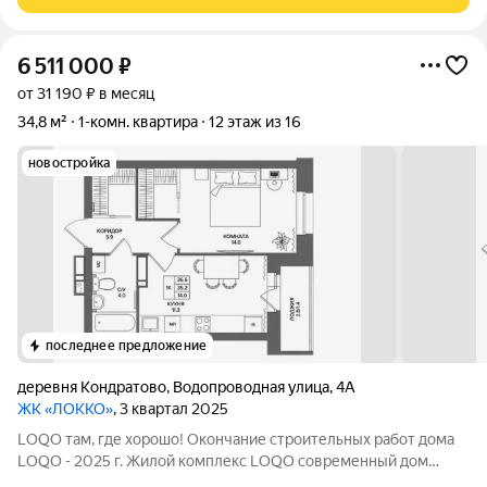
без лишних забот и вложений в
6 511 000
₽
от 31 190 ₽ в месяц
34,8 м²
1-комн. квартира
12 этаж из 16
новостройка
последнее предложение
деревня Кондратово
,
Водопроводная улица
,
4А
ЖК «ЛОККО»
, 3 квартал 2025
LOQO там, где хорошо! Окончание строительных работ дома
LOQO - 2025 г. Жилой комплекс LOQO современный дом
комфорт-класса в Кондратово. Идеальная комбинация