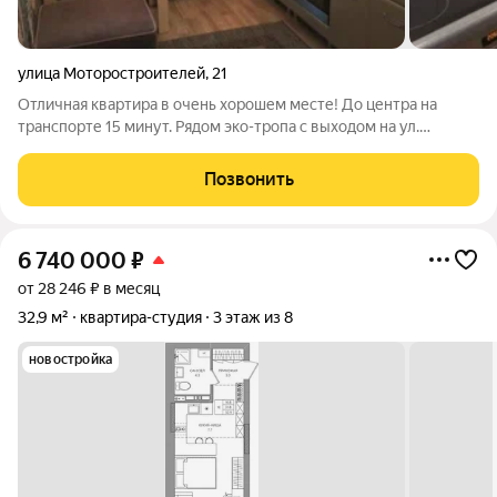
улица Моторостроителей
,
21
Отличная квартира в очень хорошем месте! До центра на
транспорте 15 минут. Рядом эко-тропа с выходом на ул.
Мильчакова - конечную 77го автобуса. У дома остановка
маршрутки с выездом на комсомольскую площадь. Школа,
Позвонить
садик, Серебрянский парк и развитая
6 740 000
₽
от 28 246 ₽ в месяц
32,9 м²
квартира-студия
3 этаж из 8
новостройка