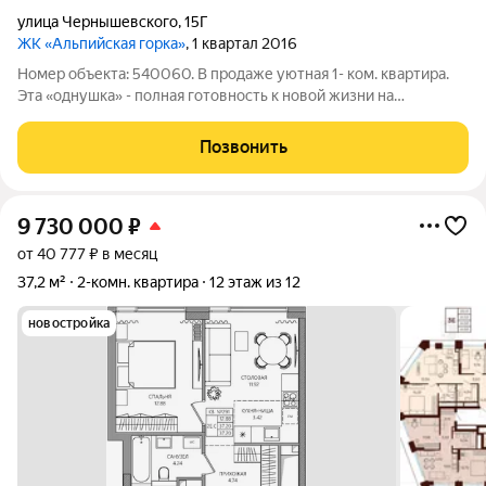
улица Чернышевского
,
15Г
ЖК «Альпийская горка»
, 1 квартал 2016
Номер объекта: 540060. В продаже уютная 1- ком. квартира.
Эта «однушка» - полная готовность к новой жизни на
вторичном рынке, это очень экономичный вариант, который
позволит вам не переплачивать за лишние метры, но при этом
Позвонить
получить полноценную
9 730 000
₽
от 40 777 ₽ в месяц
37,2 м²
2-комн. квартира
12 этаж из 12
новостройка