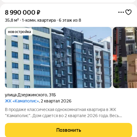
8 990 000
₽
35,8 м²
1-комн. квартира
6 этаж из 8
новостройка
улица Дзержинского
,
31Б
ЖК «Камаполис»
, 2 квартал 2026
В продаже классическая однокомнатная квартира в ЖК
"Камаполис". Дом сдается во 2 квартале 2026 года. Весь
конструктив здания выполнен из кирпича: наружные,
внутренние стены и межквартирные перегородки. Жилой
Позвонить
комплекс предлагает продуманное