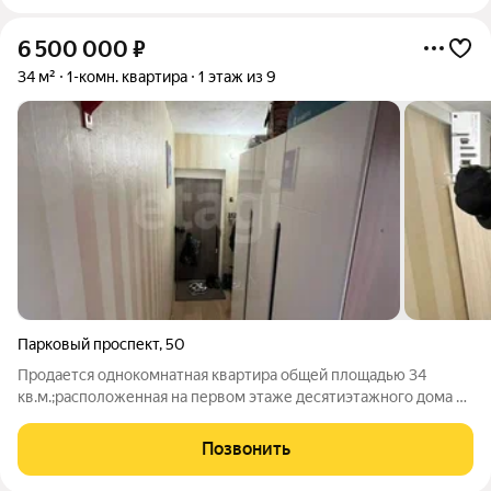
6 500 000
₽
34 м²
1-комн. квартира
1 этаж из 9
Парковый проспект
,
50
Продается однокомнатная квартира общей площадью 34
кв.м.;расположенная на первом этаже десятиэтажного дома в
хорошо развитом районе города.Развитая локация.Все самое
необходимое в шаговой доступности;магазины ;школы
Позвонить
;детские сады.;торговые центры. В