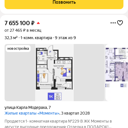
тех, кто ценит комфорт, уют и качество жизни. Светлые
Позвонить
комнаты, вид во двор,
7 655 100
₽
от 27 465 ₽ в месяц
32,3 м²
1-комн. квартира
9 этаж из 9
новостройка
улица Карла Модераха
,
7
Жилые кварталы «Моменты»
, 3 квартал 2028
Продается 1- комнатная квартира №229 В ЖК Моменты в
августе выгодные предложения: Отделка в ПОДАРОК!