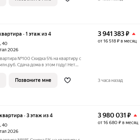
3 941 383
₽
 квартира · 1 этаж из 4
от 16 518 ₽ в месяц
,
40
ртал 2026
квартира №100 Скидка 5% на квартиру с
 этом году! Нет
льного взноса! ПВ от 20% ЖК
 в Орджоникидзевском районе Перми на
Позвоните мне
3 часа назад
3 980 031
₽
 квартира · 3 этаж из 4
от 16 680 ₽ в месяц
,
40
ртал 2026