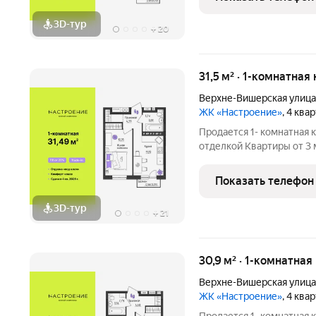
ул.
3D-тур
+
20
31,5 м² · 1-комнатная
Верхне-Вишерская улица
ЖК «Настроение»
, 4 ква
Продается 1- комнатная 
отделкой Квартиры от 3 млн.руб. Сдача дома в
программ без первонача
Настроение расположен
Показать телефон
ул.
3D-тур
+
21
30,9 м² · 1-комнатная
Верхне-Вишерская улица
ЖК «Настроение»
, 4 ква