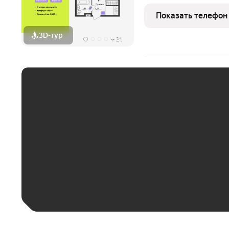
программ без первонача
Настроение расположен
Показать телефон
ул. Верхне-Вишерская,
3D-тур
+
21
ЕЖЕМЕСЯЧНЫЙ ПЛАТЁ
До 30 тыс. ₽
До 50 тыс. ₽
До 70 тыс. ₽
Больше 100 тыс. ₽