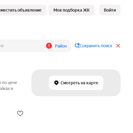
зместить объявление
Моя подборка ЖК
Войти
1
Сохранить поиск
Район
р по цене
Смотреть на карте
ойках и