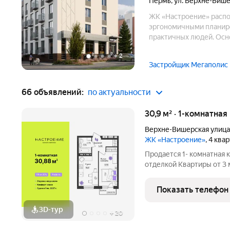
Пермь
,
ул. Верхне-Више
ЖК «Настроение» распо
эргономичными планир
практичных людей. Осн
+
2
Застройщик Мегаполис
66 объявлений:
по актуальности
30,9 м² · 1-комнатная
Верхне-Вишерская улица
ЖК «Настроение»
, 4 ква
Продается 1- комнатная 
отделкой Квартиры от 3 млн.руб. Сдача дома в
программ без первонача
Настроение расположен
Показать телефон
ул.
3D-тур
+
20