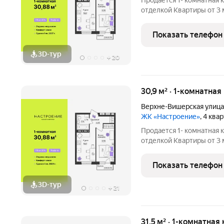
Продается 1- комнатная 
отделкой Квартиры от 3 млн.руб. Сдача дома в
программ без первонача
Настроение расположен
Показать телефон
ул.
3D-тур
+
20
30,9 м² · 1-комнатная
Верхне-Вишерская улица
ЖК «Настроение»
, 4 ква
Продается 1- комнатная 
отделкой Квартиры от 3 млн.руб. Сдача дома в
программ без первонача
Настроение расположен
Показать телефон
ул. Верхне-Вишерская,
3D-тур
+
21
31,5 м² · 1-комнатная