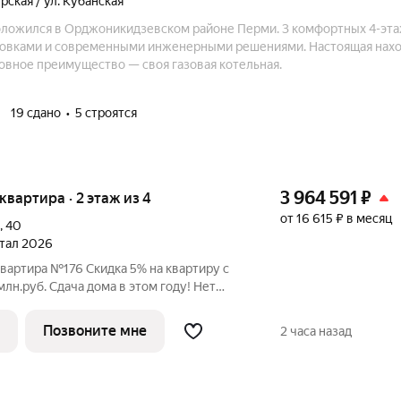
рская / ул. Кубанская
ложился в Орджоникидзевском районе Перми. 3 комфортных 4-эта
овками и современными инженерными решениями. Настоящая нахо
овное преимущество — своя газовая котельная.
19 сдано
5 строятся
3 964 591
₽
 квартира · 2 этаж из 4
от 16 615 ₽ в месяц
,
40
ртал 2026
квартира №176 Скидка 5% на квартиру с
 этом году! Нет
льного взноса! ПВ от 20% ЖК
 в Орджоникидзевском районе Перми на
Позвоните мне
2 часа назад