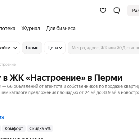
Ра
потека
Журнал
Для бизнеса
ройки
1 комн.
Цена
строение
у в ЖК «Настроение» в Перми
— 66 объявлений от агентств и собственников по продаже кварти
ашем каталоге предложения площадью от 24 м² до 33,9 м² в новостр
е»
комфорт
Скидка 5%