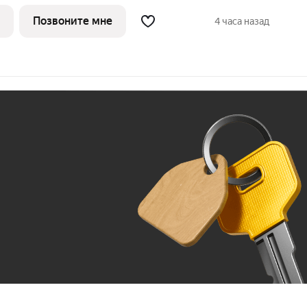
льного взноса! ПВ от 20% ЖК
 в Орджоникидзевском районе Перми на
Позвоните мне
4 часа назад
Ж
До 100 тыс. ₽