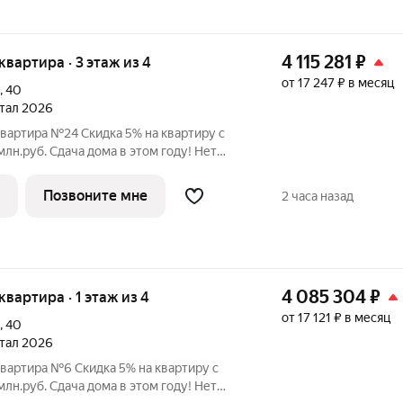
4 115 281
₽
 квартира · 3 этаж из 4
от 17 247 ₽ в месяц
,
40
ртал 2026
квартира №24 Скидка 5% на квартиру с
 этом году! Нет
льного взноса! ПВ от 20% ЖК
 в Орджоникидзевском районе Перми на
Позвоните мне
2 часа назад
4 085 304
₽
 квартира · 1 этаж из 4
от 17 121 ₽ в месяц
,
40
ртал 2026
квартира №6 Скидка 5% на квартиру с
 этом году! Нет