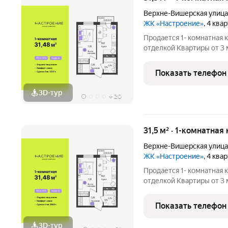
Верхне-Вишерская улица
ЖК «Настроение»
, 4 ква
Продается 1- комнатная 
отделкой Квартиры от 3 млн.руб. Сдача дома в
программ без первонача
Настроение расположен
Показать телефон
ул.
3D-тур
+
20
31,5 м² · 1-комнатная
Верхне-Вишерская улица
ЖК «Настроение»
, 4 ква
Продается 1- комнатная 
отделкой Квартиры от 3 млн.руб. Сдача дома в
программ без первонача
Настроение расположен
Показать телефон
ул. Верхне-Вишерская,
3D-тур