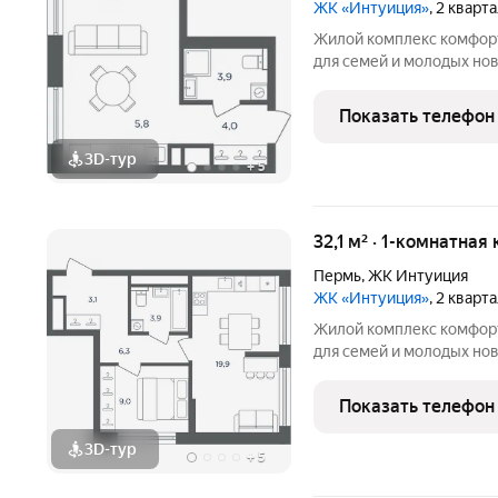
ЖК «Интуиция»
, 2 кварт
Жилой комплекс комфорт-класса 
для семей и молодых но
квартал в периметре ули
Беляева - Одоевского. 
Показать телефон
в сложившуюся
3D-тур
+
5
32,1 м² · 1-комнатная
Пермь
,
ЖК Интуиция
ЖК «Интуиция»
, 2 кварт
Жилой комплекс комфорт-класса 
для семей и молодых но
квартал в периметре ули
Беляева - Одоевского. 
Показать телефон
в сложившуюся
3D-тур
+
5