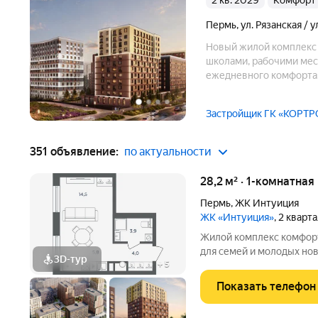
2 кв. 2029
комфорт
Пермь
,
ул. Рязанская / 
Новый жилой комплекс 
школами, рабочими мес
ежедневного комфорта: 
настоящему комфортно
Застройщик ГК «КОРТР
351 объявление:
по актуальности
28,2 м² · 1-комнатная
Пермь
,
ЖК Интуиция
ЖК «Интуиция»
, 2 кварт
Жилой комплекс комфорт-класса 
для семей и молодых но
3D-тур
+
5
квартал в периметре ули
Беляева - Одоевского. 
Показать телефон
в сложившуюся