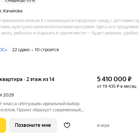
Скидка до 10%
ул. Качалова
гармонично вписан в сложившуюся городскую среду с детскими са
тами, культурно-развлекательными центрами. Здесь все продумано
жить, работать и отдыхать в одном месте — будет реально, удобно 
.
ОС»
22 сдано
10 строятся
5 410 000
₽
 квартира · 2 этаж из 14
от 19 435 ₽ в месяц
ал 2029
«Интуиция» идеальный выбор
восёлов. Проект образует современный
ц Рязанская - Качалова -Космонавта
Новый жилой комплекс гармонично вписан
Позвоните мне
вчера