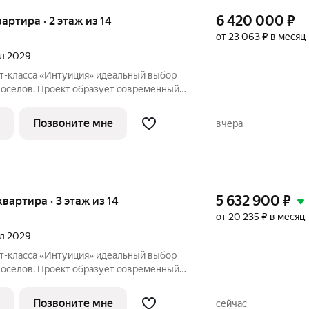
6 420 000
₽
вартира · 2 этаж из 14
от 23 063 ₽ в месяц
ал 2029
«Интуиция» идеальный выбор
восёлов. Проект образует современный
ц Рязанская - Качалова -Космонавта
Новый жилой комплекс гармонично вписан
Позвоните мне
вчера
5 632 900
₽
 квартира · 3 этаж из 14
от 20 235 ₽ в месяц
ал 2029
«Интуиция» идеальный выбор
восёлов. Проект образует современный
ц Рязанская - Качалова -Космонавта
Новый жилой комплекс гармонично вписан
Позвоните мне
сейчас