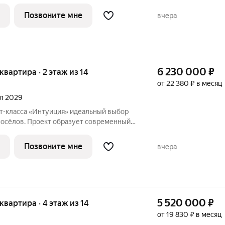
ц Рязанская - Качалова -Космонавта
Новый жилой комплекс гармонично вписан
Позвоните мне
вчера
6 230 000
₽
 квартира · 2 этаж из 14
от 22 380 ₽ в месяц
ал 2029
«Интуиция» идеальный выбор
восёлов. Проект образует современный
ц Рязанская - Качалова -Космонавта
Новый жилой комплекс гармонично вписан
Позвоните мне
вчера
5 520 000
₽
 квартира · 4 этаж из 14
от 19 830 ₽ в месяц