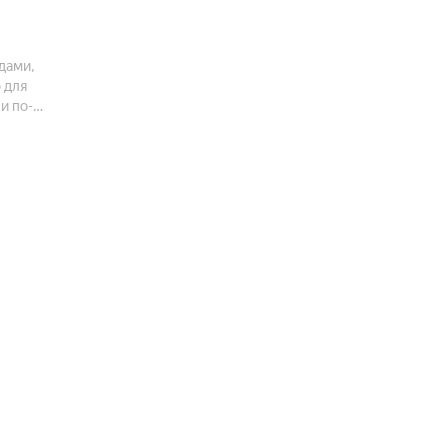
дами,
 для
и по-