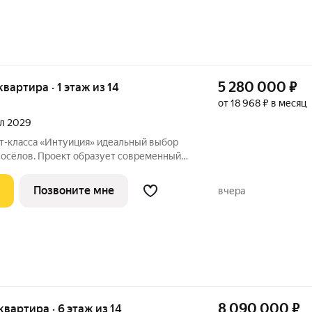
5 280 000
₽
 квартира · 1 этаж из 14
от 18 968 ₽ в месяц
ал 2029
«Интуиция» идеальный выбор
восёлов. Проект образует современный
ц Рязанская - Качалова -Космонавта
Новый жилой комплекс гармонично вписан
Позвоните мне
вчера
8 090 000
₽
 квартира · 6 этаж из 14