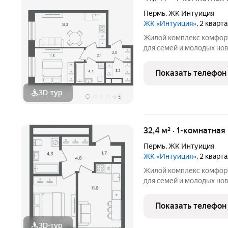
Пермь
,
ЖК Интуиция
ЖК «Интуиция»
, 2 кварт
Жилой комплекс комфорт-класса 
для семей и молодых но
квартал в периметре ули
Беляева - Одоевского. 
Показать телефон
в сложившуюся
3D-тур
+
5
32,4 м² · 1-комнатная
Пермь
,
ЖК Интуиция
ЖК «Интуиция»
, 2 кварт
Жилой комплекс комфорт-класса 
для семей и молодых но
квартал в периметре ули
Беляева - Одоевского. 
Показать телефон
в сложившуюся
3D-тур