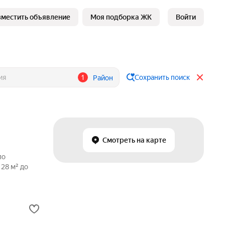
зместить объявление
Моя подборка ЖК
Войти
1
Сохранить поиск
Район
Смотреть на карте
по
28 м² до