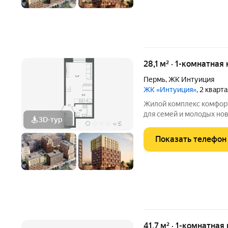
28,1 м² · 1-комнатная
Пермь
,
ЖК Интуиция
ЖК «Интуиция»
, 2 кварт
Жилой комплекс комфорт-класса 
для семей и молодых но
3D-тур
+
5
квартал в периметре ули
Беляева - Одоевского. 
Показать телефон
в сложившуюся
41,7 м² · 1-комнатная