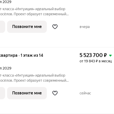
ал 2029
«Интуиция» идеальный выбор
восёлов. Проект образует современный
ц Рязанская - Качалова -Космонавта
Новый жилой комплекс гармонично вписан
Позвоните мне
вчера
5 523 700
₽
 квартира · 1 этаж из 14
от 19 843 ₽ в месяц
ал 2029
«Интуиция» идеальный выбор
восёлов. Проект образует современный
ц Рязанская - Качалова -Космонавта
Новый жилой комплекс гармонично вписан
Позвоните мне
сейчас