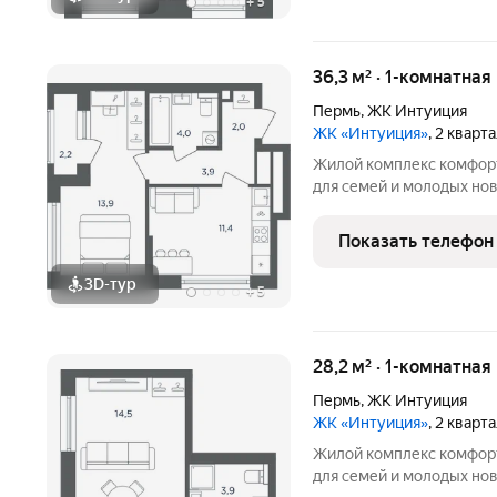
+
5
36,3 м² · 1-комнатная
Пермь
,
ЖК Интуиция
ЖК «Интуиция»
, 2 кварт
Жилой комплекс комфорт-класса 
для семей и молодых но
квартал в периметре ули
Беляева - Одоевского. 
Показать телефон
в сложившуюся
3D-тур
+
5
28,2 м² · 1-комнатная
Пермь
,
ЖК Интуиция
ЖК «Интуиция»
, 2 кварт
Жилой комплекс комфорт-класса 
для семей и молодых но