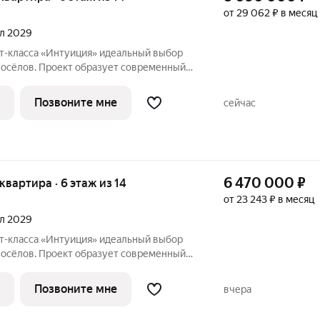
от 29 062 ₽ в месяц
ал 2029
«Интуиция» идеальный выбор
восёлов. Проект образует современный
ц Рязанская - Качалова -Космонавта
Новый жилой комплекс гармонично вписан
Позвоните мне
сейчас
6 470 000
₽
 квартира · 6 этаж из 14
от 23 243 ₽ в месяц
ал 2029
«Интуиция» идеальный выбор
восёлов. Проект образует современный
ц Рязанская - Качалова -Космонавта
Новый жилой комплекс гармонично вписан
Позвоните мне
вчера