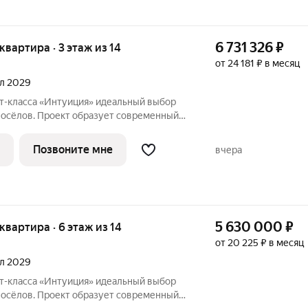
6 731 326
₽
 квартира · 3 этаж из 14
от 24 181 ₽ в месяц
ал 2029
«Интуиция» идеальный выбор
восёлов. Проект образует современный
ц Рязанская - Качалова -Космонавта
Новый жилой комплекс гармонично вписан
Позвоните мне
вчера
5 630 000
₽
 квартира · 6 этаж из 14
от 20 225 ₽ в месяц
ал 2029
«Интуиция» идеальный выбор
восёлов. Проект образует современный