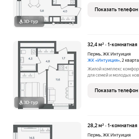
квартал в периметре ули
Беляева - Одоевского. 
Показать телефон
в сложившуюся
3D-тур
+
5
32,4 м² · 1-комнатная
Пермь
,
ЖК Интуиция
ЖК «Интуиция»
, 2 кварт
Жилой комплекс комфорт-класса 
для семей и молодых но
квартал в периметре ули
Беляева - Одоевского. 
Показать телефон
в сложившуюся
3D-тур
+
5
28,2 м² · 1-комнатная
Пермь
,
ЖК Интуиция