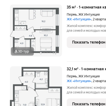
35 м² · 1-комнатная к
Пермь
,
ЖК Интуиция
ЖК «Интуиция»
, 2 кварт
Жилой комплекс комфорт-класса 
для семей и молодых но
квартал в периметре ули
Беляева - Одоевского. 
Показать телефон
в сложившуюся
3D-тур
+
5
32,1 м² · 1-комнатная
Пермь
,
ЖК Интуиция
ЖК «Интуиция»
, 2 кварт
Жилой комплекс комфорт-класса 
для семей и молодых но
квартал в периметре ули
Беляева - Одоевского. 
Показать телефон