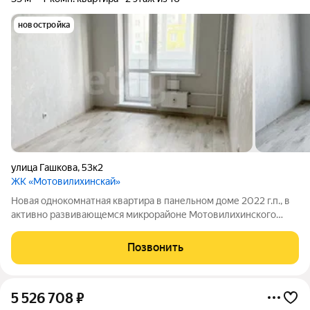
новостройка
улица Гашкова
,
53к2
ЖК «Мотовилихинскай»
Новая однокомнатная кваpтирa в панельном доме 2022 г.п., в
активно развивающемся микрорайоне Мотовилихинского
района. Удобная плaнировка, совмещенный cанузeл. Свeжий
peмoнт от застройщика. Из кваpтиры хороший вид на
Позвонить
дворовое пространство. Рядом с
5 526 708
₽