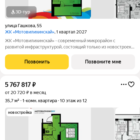
3D-тур
улица Гашкова
,
55
ЖК «Мотовилихинскай»
, 1 квартал 2027
ЖК «Мотовилихинскай» - современный микрорайон с
развитой инфраструктурой, состоящий только из новостроек.
9-17-этажные панельные дома 97 серии возводятся
кварталами на территории 22 Га 1. Сочетание проверенных
Позвонить
Позвоните мне
технологий строительства с современными
5 767 817
₽
от 20 720 ₽ в месяц
35,7 м²
1-комн. квартира
10 этаж из 12
новостройка