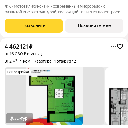
ЖК «Мотовилихинскай» - современный микрорайон с
развитой инфраструктурой, состоящий только из новостроек.
9-17-этажные панельные дома 97 серии возводятся
кварталами на территории 22 Га 1. Сочетание проверенных
Позвонить
Позвоните мне
технологий строительства с современными
4 462 121
₽
от 16 030 ₽ в месяц
31,2 м²
1-комн. квартира
1 этаж из 12
новостройка
3D-тур