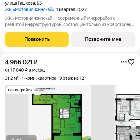
улица Гашкова
,
55
ЖК «Мотовилихинскай»
, 1 квартал 2027
ЖК «Мотовилихинскай» - современный микрорайон с
развитой инфраструктурой, состоящий только из новостроек.
9-17-этажные панельные дома 97 серии возводятся
кварталами на территории 22 Га 1. Сочетание проверенных
Позвонить
Позвоните мне
технологий строительства с современными
4 966 021
₽
от 17 840 ₽ в месяц
31,2 м²
1-комн. квартира
9 этаж из 12
новостройка