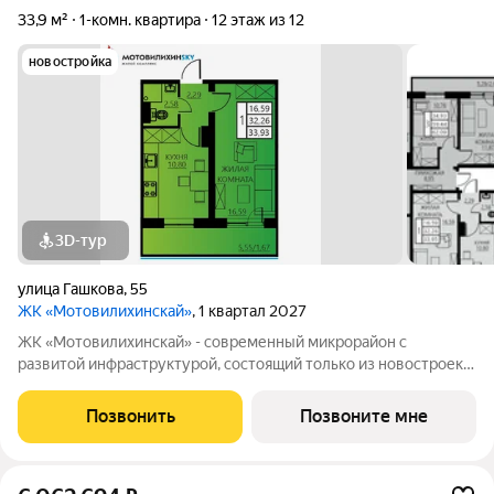
33,9 м²
1-комн. квартира
12 этаж из 12
новостройка
3D-тур
улица Гашкова
,
55
ЖК «Мотовилихинскай»
, 1 квартал 2027
ЖК «Мотовилихинскай» - современный микрорайон с
развитой инфраструктурой, состоящий только из новостроек.
9-17-этажные панельные дома 97 серии возводятся
кварталами на территории 22 Га 1. Сочетание проверенных
Позвонить
Позвоните мне
технологий строительства с современными