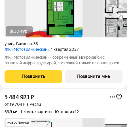
3D-тур
улица Гашкова
,
55
ЖК «Мотовилихинскай»
, 1 квартал 2027
ЖК «Мотовилихинскай» - современный микрорайон с
развитой инфраструктурой, состоящий только из новостроек.
9-17-этажные панельные дома 97 серии возводятся
кварталами на территории 22 Га 1. Сочетание проверенных
Позвонить
Позвоните мне
технологий строительства с современными
5 484 923
₽
от 19 704 ₽ в месяц
33,9 м²
1-комн. квартира
10 этаж из 12
новостройка