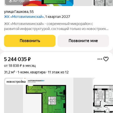
3D-тур
улица Гашкова
,
55
ЖК «Мотовилихинскай»
, 1 квартал 2027
ЖК «Мотовилихинскай» - современный микрорайон с
развитой инфраструктурой, состоящий только из новостроек.
9-17-этажные панельные дома 97 серии возводятся
кварталами на территории 22 Га 1. Сочетание проверенных
Позвонить
Позвоните мне
технологий строительства с современными
5 244 035
₽
от 18 838 ₽ в месяц
31,2 м²
1-комн. квартира
11 этаж из 12
новостройка