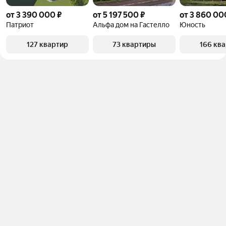
от 3 390 000 ₽
от 5 197 500 ₽
от 3 860 00
Патриот
Альфа дом на Гастелло
Юность
127 квартир
73 квартиры
166 кв