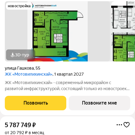
новостройка
3D-тур
улица Гашкова
,
55
ЖК «Мотовилихинскай»
, 1 квартал 2027
ЖК «Мотовилихинскай» - современный микрорайон с
развитой инфраструктурой, состоящий только из новостроек.
9-17-этажные панельные дома 97 серии возводятся
кварталами на территории 22 Га 1. Сочетание проверенных
Позвонить
Позвоните мне
технологий строительства с современными
5 787 749
₽
от 20 792 ₽ в месяц