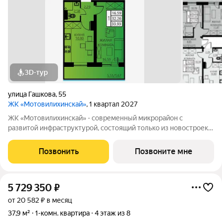
3D-тур
улица Гашкова
,
55
ЖК «Мотовилихинскай»
, 1 квартал 2027
ЖК «Мотовилихинскай» - современный микрорайон с
развитой инфраструктурой, состоящий только из новостроек.
9-17-этажные панельные дома 97 серии возводятся
кварталами на территории 22 Га 1. Сочетание проверенных
Позвонить
Позвоните мне
технологий строительства с современными
5 729 350
₽
от 20 582 ₽ в месяц
37,9 м²
1-комн. квартира
4 этаж из 8