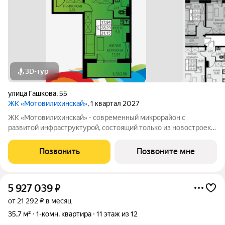
3D-тур
улица Гашкова
,
55
ЖК «Мотовилихинскай»
, 1 квартал 2027
ЖК «Мотовилихинскай» - современный микрорайон с
развитой инфраструктурой, состоящий только из новостроек.
9-17-этажные панельные дома 97 серии возводятся
кварталами на территории 22 Га 1. Сочетание проверенных
Позвонить
Позвоните мне
технологий строительства с современными
5 927 039
₽
от 21 292 ₽ в месяц
35,7 м²
1-комн. квартира
11 этаж из 12