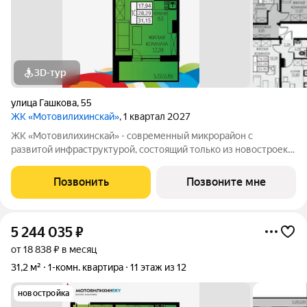
3D-тур
улица Гашкова
,
55
ЖК «Мотовилихинскай»
, 1 квартал 2027
ЖК «Мотовилихинскай» - современный микрорайон с
развитой инфраструктурой, состоящий только из новостроек.
9-17-этажные панельные дома 97 серии возводятся
кварталами на территории 22 Га 1. Сочетание проверенных
Позвонить
Позвоните мне
технологий строительства с современными
5 244 035
₽
от 18 838 ₽ в месяц
31,2 м²
1-комн. квартира
11 этаж из 12
новостройка