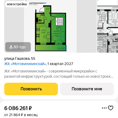
новостройка
3D-тур
улица Гашкова
,
55
ЖК «Мотовилихинскай»
, 1 квартал 2027
ЖК «Мотовилихинскай» - современный микрорайон с
развитой инфраструктурой, состоящий только из новостроек.
9-17-этажные панельные дома 97 серии возводятся
кварталами на территории 22 Га 1. Сочетание проверенных
Позвонить
Позвоните мне
технологий строительства с современными
6 086 261
₽
от 21 864 ₽ в месяц