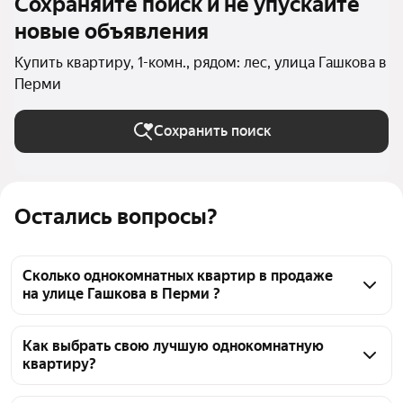
Сохраняйте поиск и не упускайте
новые объявления
Купить квартиру, 1-комн., рядом: лес, улица Гашкова в
Перми
Сохранить поиск
Остались вопросы?
Сколько однокомнатных квартир в продаже
на улице Гашкова в Перми ?
На Яндекс Недвижимости в продаже на улице 
Гашкова в Перми 37 однокомнатных квартир, из 
Как выбрать свою лучшую однокомнатную
квартиру?
них 1 объявление от агентств, 36 объявлений от 
застройщиков
Чтобы купить 1-комнатную квартиру рядом с лесом 