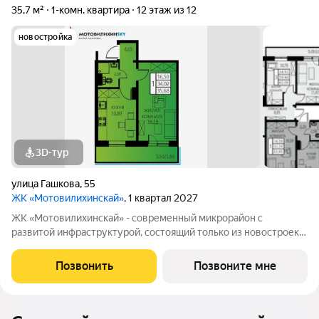
35,7 м²
1-комн. квартира
12 этаж из 12
новостройка
3D-тур
улица Гашкова
,
55
ЖК «Мотовилихинскай»
, 1 квартал 2027
ЖК «Мотовилихинскай» - современный микрорайон с
развитой инфраструктурой, состоящий только из новостроек.
9-17-этажные панельные дома 97 серии возводятся
кварталами на территории 22 Га 1. Сочетание проверенных
Позвонить
Позвоните мне
технологий строительства с современными