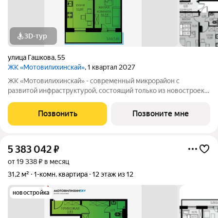
3D-тур
улица Гашкова
,
55
ЖК «Мотовилихинскай»
, 1 квартал 2027
ЖК «Мотовилихинскай» - современный микрорайон с
развитой инфраструктурой, состоящий только из новостроек.
9-17-этажные панельные дома 97 серии возводятся
кварталами на территории 22 Га 1. Сочетание проверенных
Позвонить
Позвоните мне
технологий строительства с современными
5 383 042
₽
от 19 338 ₽ в месяц
31,2 м²
1-комн. квартира
12 этаж из 12
новостройка