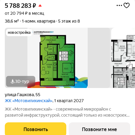
5 788 283
₽
от 20 794 ₽ в месяц
38,6 м²
1-комн. квартира
5 этаж из 8
новостройка
3D-тур
улица Гашкова
,
55
ЖК «Мотовилихинскай»
, 1 квартал 2027
ЖК «Мотовилихинскай» - современный микрорайон с
развитой инфраструктурой, состоящий только из новостроек.
9-17-этажные панельные дома 97 серии возводятся
кварталами на территории 22 Га 1. Сочетание проверенных
Позвонить
Позвоните мне
технологий строительства с современными