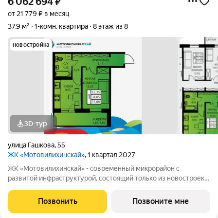
6 062 694
₽
от 21 779 ₽ в месяц
37,9 м²
1-комн. квартира
8 этаж из 8
новостройка
3D-тур
улица Гашкова
,
55
ЖК «Мотовилихинскай»
, 1 квартал 2027
ЖК «Мотовилихинскай» - современный микрорайон с
развитой инфраструктурой, состоящий только из новостроек.
9-17-этажные панельные дома 97 серии возводятся
кварталами на территории 22 Га 1. Сочетание проверенных
Позвонить
Позвоните мне
технологий строительства с современными