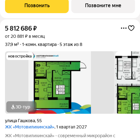
кварталами на территории 22 Га 1. Сочетание проверенных
Позвонить
Позвоните мне
технологий строительства с современными
5 812 686
₽
от 20 881 ₽ в месяц
37,9 м²
1-комн. квартира
5 этаж из 8
новостройка
3D-тур
улица Гашкова
,
55
ЖК «Мотовилихинскай»
, 1 квартал 2027
ЖК «Мотовилихинскай» - современный микрорайон с