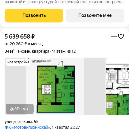
развитой инфраструктурой, состоящий только из новостроек.
9-17-этажные панельные дома 97 серии возводятся
кварталами на территории 22 Га 1. Сочетание проверенных
Позвонить
Позвоните мне
технологий строительства с современными
5 639 658
₽
от 20 260 ₽ в месяц
34 м²
1-комн. квартира
11 этаж из 12
новостройка
3D-тур
улица Гашкова
,
55
ЖК «Мотовилихинскай»
, 1 квартал 2027