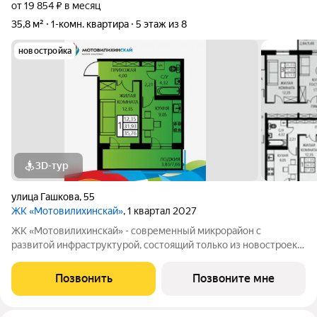
от 19 854 ₽ в месяц
35,8 м²
1-комн. квартира
5 этаж из 8
новостройка
3D-тур
улица Гашкова
,
55
ЖК «Мотовилихинскай»
, 1 квартал 2027
ЖК «Мотовилихинскай» - современный микрорайон с
развитой инфраструктурой, состоящий только из новостроек.
9-17-этажные панельные дома 97 серии возводятся
кварталами на территории 22 Га 1. Сочетание проверенных
Позвонить
Позвоните мне
технологий строительства с современными