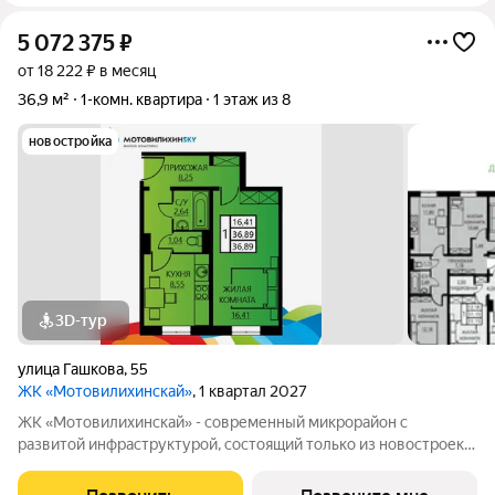
5 072 375
₽
от 18 222 ₽ в месяц
36,9 м²
1-комн. квартира
1 этаж из 8
новостройка
3D-тур
улица Гашкова
,
55
ЖК «Мотовилихинскай»
, 1 квартал 2027
ЖК «Мотовилихинскай» - современный микрорайон с
развитой инфраструктурой, состоящий только из новостроек.
9-17-этажные панельные дома 97 серии возводятся
кварталами на территории 22 Га 1. Сочетание проверенных