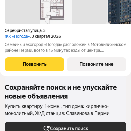
Серебристая улица
,
3
ЖК «Погода»
, 3 квартал 2026
Семейный экогород «Погода» расположен в Мотовилихинском
районе Перми, всего в 15 минутах езды от центра.
Грандиозный проект комплексного освоения от федерального
застройщика «Девелопмент-Юг». «Город в городе» площадью
Позвонить
Позвоните мне
40 га. Территория с высоким
Сохраняйте поиск и не упускайте
новые объявления
Купить квартиру, 1-комн., тип дома: кирпично-
монолитный, Ж/Д станция: Славянова в Перми
Сохранить поиск