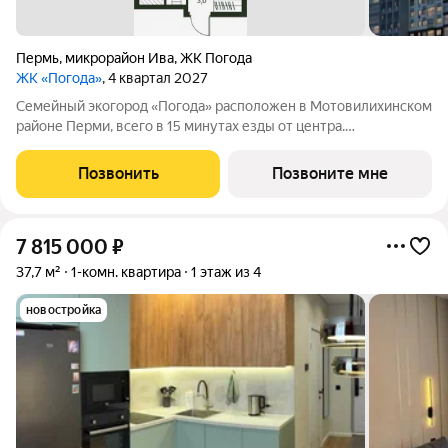
Пермь
,
микрорайон Ива
,
ЖК Погода
ЖК «Погода»
, 4 квартал 2027
Семейный экогород «Погода» расположен в Мотовилихинском
районе Перми, всего в 15 минутах езды от центра.
Грандиозный проект комплексного освоения от федерального
застройщика «Девелопмент-Юг». «Город в городе» площадью
Позвонить
Позвоните мне
40 га. Территория с высоким
7 815 000
₽
37,7 м²
1-комн. квартира
1 этаж из 4
новостройка