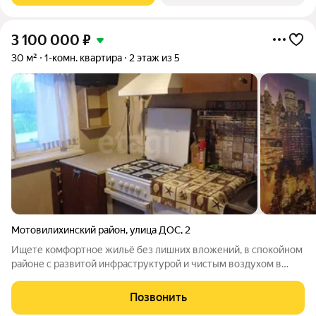
3 100 000
₽
30 м²
1-комн. квартира
2 этаж из 5
Мотовилихинский район
,
улица ДОС
,
2
Ищете комфортное жильё без лишних вложений, в спокойном
районе с развитой инфраструктурой и чистым воздухом в
близи к центру города? В продаже тёплая, светлая и
полностью готовая к проживанию однокомнатная квартира,
Позвонить
где каждая деталь продумана. О