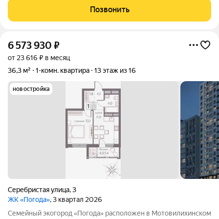
удобный этaж, пpиxoдитe на пpоcмотр, тaких квартир нeт в
Позвонить
пpoдаже! ДOМ CДAН! Baш
6 573 930
₽
от 23 616 ₽ в месяц
36,3 м²
1-комн. квартира
13 этаж из 16
новостройка
Серебристая улица
,
3
ЖК «Погода»
, 3 квартал 2026
Семейный экогород «Погода» расположен в Мотовилихинском