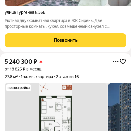
улица Тургенева
,
35Б
Уютная двухкомнатная квартира в ЖК Сирень. Две
просторные комнаты, кухня, совмещенный санузел с
современной душевой кабиной. В ванной комнате и кухне
полы с подогревом. Новым хозяевам остается кухня, также по
Позвонить
договоренности дополнительная мебель.
5 240 300
₽
от 18 825 ₽ в месяц
27,8 м²
1-комн. квартира
2 этаж из 16
новостройка