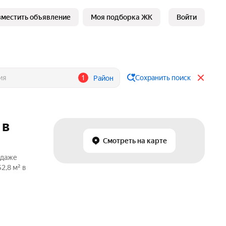
зместить объявление
Моя подборка ЖК
Войти
1
Сохранить поиск
Район
 в
Смотреть на карте
одаже
2,8 м² в