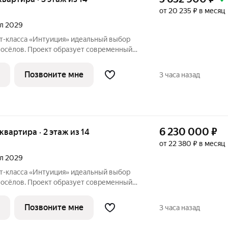
от 20 235 ₽ в месяц
ал 2029
«Интуиция» идеальный выбор
восёлов. Проект образует современный
ц Рязанская - Качалова -Космонавта
Новый жилой комплекс гармонично вписан
Позвоните мне
3 часа назад
6 230 000
₽
 квартира · 2 этаж из 14
от 22 380 ₽ в месяц
ал 2029
«Интуиция» идеальный выбор
восёлов. Проект образует современный
ц Рязанская - Качалова -Космонавта
Новый жилой комплекс гармонично вписан
Позвоните мне
3 часа назад