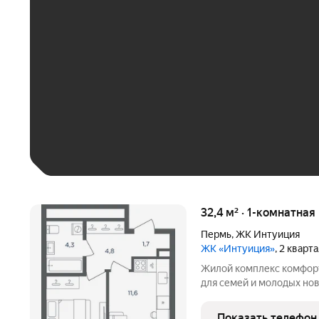
ЕЖЕМЕСЯЧНЫЙ ПЛАТЁ
До 30 тыс. ₽
До 50 тыс. ₽
До 70 тыс. ₽
Больше 100 тыс. ₽
32,4 м² · 1-комнатная
Пермь
,
ЖК Интуиция
ЖК «Интуиция»
, 2 кварт
Жилой комплекс комфорт-класса 
для семей и молодых но
квартал в периметре ули
Беляева - Одоевского. 
Показать телефон