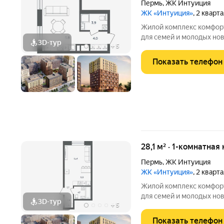
Пермь
,
ЖК Интуиция
ЖК «Интуиция»
, 2 кварт
Жилой комплекс комфорт-класса 
для семей и молодых но
3D-тур
+
5
квартал в периметре ули
Беляева - Одоевского. 
Показать телефон
в сложившуюся
28,1 м² · 1-комнатная
Пермь
,
ЖК Интуиция
ЖК «Интуиция»
, 2 кварт
Жилой комплекс комфорт-класса 
для семей и молодых но
3D-тур
+
5
квартал в периметре ули
Беляева - Одоевского. 
Показать телефон