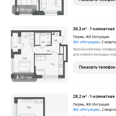
в сложившуюся
3D-тур
+
5
36,3 м² · 1-комнатная
Пермь
,
ЖК Интуиция
ЖК «Интуиция»
, 2 кварт
Жилой комплекс комфорт-класса 
для семей и молодых но
квартал в периметре ули
Беляева - Одоевского. 
Показать телефон
в сложившуюся
3D-тур
+
5
28,2 м² · 1-комнатная
Пермь
,
ЖК Интуиция
ЖК «Интуиция»
, 2 кварт