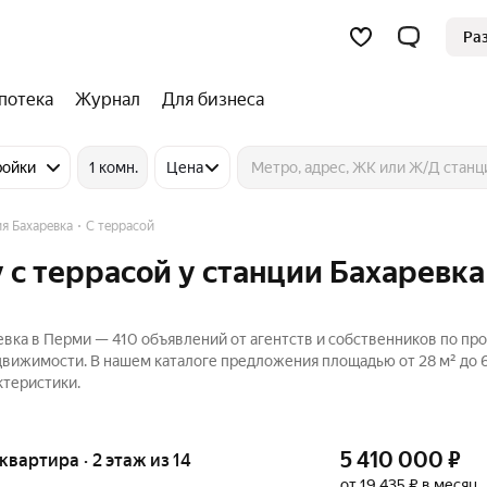
Ра
потека
Журнал
Для бизнеса
ройки
1 комн.
Цена
я Бахаревка
С террасой
 с террасой у станции Бахаревка
евка в Перми — 410 объявлений от агентств и собственников по пр
едвижимости. В нашем каталоге предложения площадью от 28 м² до 6
ктеристики.
5 410 000
₽
 квартира · 2 этаж из 14
от 19 435 ₽ в месяц