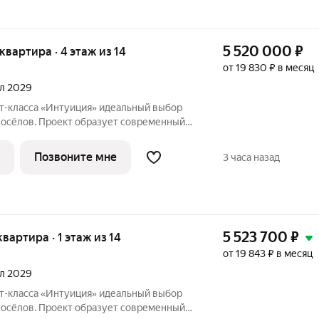
5 520 000
₽
 квартира · 4 этаж из 14
от 19 830 ₽ в месяц
ал 2029
«Интуиция» идеальный выбор
восёлов. Проект образует современный
ц Рязанская - Качалова -Космонавта
Новый жилой комплекс гармонично вписан
Позвоните мне
3 часа назад
5 523 700
₽
 квартира · 1 этаж из 14
от 19 843 ₽ в месяц
ал 2029
«Интуиция» идеальный выбор
восёлов. Проект образует современный