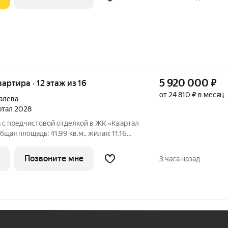
5 920 000
₽
вартира · 12 этаж из 16
от 24 810 ₽ в месяц
алева
артал 2028
 с предчистовой отделкой в ЖК «Квартал
щая площадь: 41.99 кв.м., жилая: 11.16
й кухни-гостиной: 16.58 кв.м. Все окна
. В квартире одна лоджия, один
Позвоните мне
3 часа назад