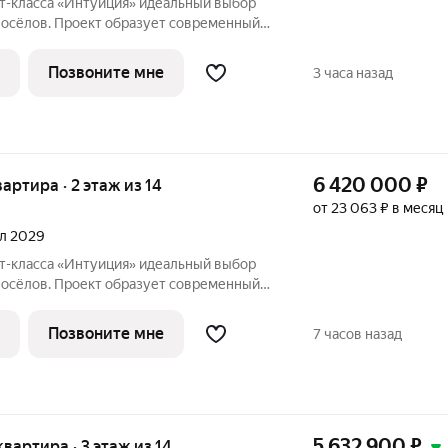
«Интуиция» идеальный выбор
восёлов. Проект образует современный
ц Рязанская - Качалова -Космонавта
Новый жилой комплекс гармонично вписан
Позвоните мне
3 часа назад
6 420 000
₽
вартира · 2 этаж из 14
от 23 063 ₽ в месяц
ал 2029
«Интуиция» идеальный выбор
восёлов. Проект образует современный
ц Рязанская - Качалова -Космонавта
Новый жилой комплекс гармонично вписан
Позвоните мне
7 часов назад
5 632 900
₽
 квартира · 3 этаж из 14