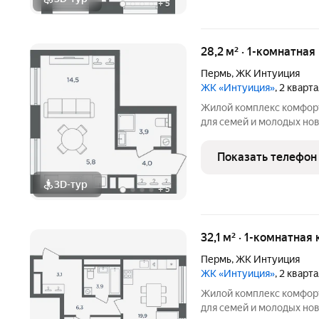
+
5
28,2 м² · 1-комнатная
Пермь
,
ЖК Интуиция
ЖК «Интуиция»
, 2 кварт
Жилой комплекс комфорт-класса 
для семей и молодых но
квартал в периметре ули
Беляева - Одоевского. 
Показать телефон
в сложившуюся
3D-тур
+
5
32,1 м² · 1-комнатная
Пермь
,
ЖК Интуиция
ЖК «Интуиция»
, 2 кварт
Жилой комплекс комфорт-класса 
для семей и молодых но