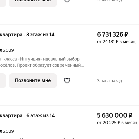
6 731 326
₽
 квартира · 3 этаж из 14
от 24 181 ₽ в месяц
ал 2029
«Интуиция» идеальный выбор
восёлов. Проект образует современный
ц Рязанская - Качалова -Космонавта
Новый жилой комплекс гармонично вписан
Позвоните мне
3 часа назад
5 630 000
₽
 квартира · 6 этаж из 14
от 20 225 ₽ в месяц
ал 2029