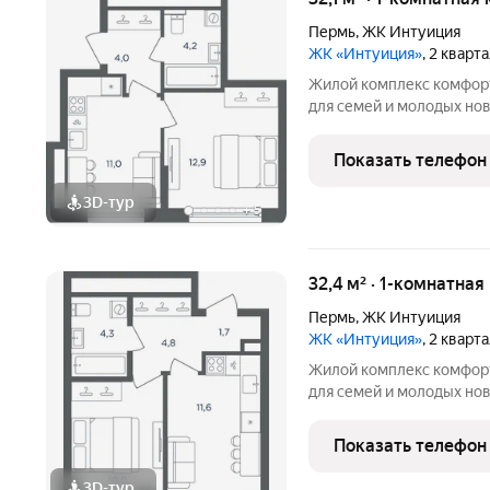
Пермь
,
ЖК Интуиция
ЖК «Интуиция»
, 2 кварт
Жилой комплекс комфорт-класса 
для семей и молодых но
квартал в периметре ули
Беляева - Одоевского. 
Показать телефон
в сложившуюся
3D-тур
+
5
32,4 м² · 1-комнатная
Пермь
,
ЖК Интуиция
ЖК «Интуиция»
, 2 кварт
Жилой комплекс комфорт-класса 
для семей и молодых но
квартал в периметре ули
Беляева - Одоевского. 
Показать телефон
в сложившуюся
3D-тур