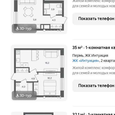
Жилой комплекс комфорт-класса 
для семей и молодых но
квартал в периметре ули
Беляева - Одоевского. 
Показать телефон
в сложившуюся
3D-тур
+
5
35 м² · 1-комнатная к
Пермь
,
ЖК Интуиция
ЖК «Интуиция»
, 2 кварт
Жилой комплекс комфорт-класса 
для семей и молодых но
квартал в периметре ули
Беляева - Одоевского. 
Показать телефон
в сложившуюся
3D-тур
+
5
32,1 м² · 1-комнатная