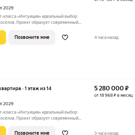
ал 2029
«Интуиция» идеальный выбор
восёлов. Проект образует современный
ц Рязанская - Качалова -Космонавта
Новый жилой комплекс гармонично вписан
Позвоните мне
4 часа назад
5 280 000
₽
 квартира · 1 этаж из 14
от 18 968 ₽ в месяц
ал 2029
«Интуиция» идеальный выбор
восёлов. Проект образует современный
ц Рязанская - Качалова -Космонавта
Новый жилой комплекс гармонично вписан
Позвоните мне
3 часа назад