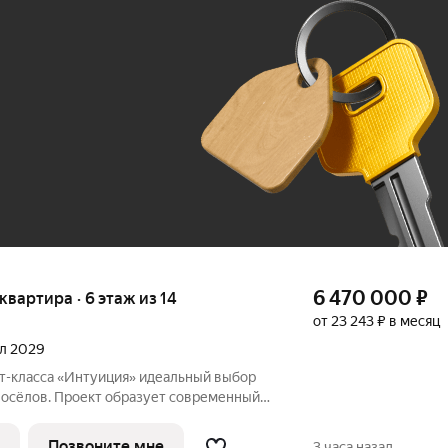
Ж
До 100 тыс. ₽
6 470 000
₽
 квартира · 6 этаж из 14
от 23 243 ₽ в месяц
ал 2029
«Интуиция» идеальный выбор
восёлов. Проект образует современный
ц Рязанская - Качалова -Космонавта
Новый жилой комплекс гармонично вписан
Позвоните мне
3 часа назад