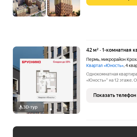
в сложившуюся
42 м² · 1-комнатная к
Пермь
,
микрорайон Крох
Квартал «Юность»
, 4 кв
Однокомнатная квартира
«Юность»" на 12 этаже. Об
кв.м., площадь просторно
выходят на одну сторону
Показать телефон
3D-тур
+
26