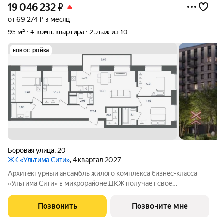
19 046 232
₽
от 69 274 ₽ в месяц
95 м²
4-комн. квартира
2 этаж из 10
новостройка
Боровая улица
,
20
ЖК «Ультима Сити»
, 4 квартал 2027
Архитектурный ансамбль жилого комплекса бизнес-класса
«Ультима Сити» в микрорайоне ДКЖ получает свое
гармоничное продолжение. Третья очередь проекта
воплощает в себе современные стандарты городского жилья,
Позвонить
Позвоните мне
сочетая технологичность, эстетику и