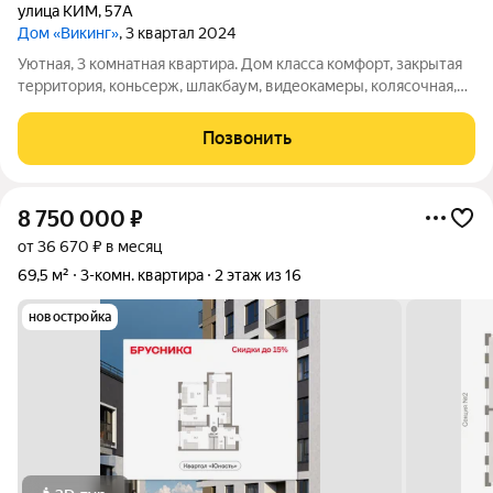
улица КИМ
,
57А
Дом «Викинг»
, 3 квартал 2024
Уютная, 3 комнатная квартира. Дом класса комфорт, закрытая
территория, коньсерж, шлакбаум, видеокамеры, колясочная,
детская площадка. Красивый дизайнерский холл с мягкой
зоной, гостевой туалет. Комнаты изолированы. Планировка
Позвонить
подчинена принципам
8 750 000
₽
от 36 670 ₽ в месяц
69,5 м²
3-комн. квартира
2 этаж из 16
новостройка