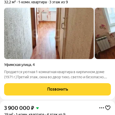
32,2 м²
1-комн. квартира
3 этаж из 9
Уфимская улица
,
4
Продается уютная 1-комнатная квартира в кирпичном доме
(1971 г.)Третий этаж, окна во двор тихо, светло и безопасно.
Идеальный вариант для жилья, сдачи в аренду или спокойной
жизни в обжитом районе с развитой инфраструктурой. О
Позвонить
квартире
3 900 000
₽
29 м²
1-комн. квартира
4 этаж из 9