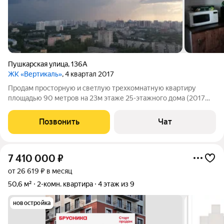
Пушкарская улица
,
136А
ЖК «Вертикаль»
, 4 квартал 2017
Продам просторную и светлую трехкомнатную квартиру
площадью 90 метров на 23м этаже 25-этажного дома (2017
год постройки). Хороший качественный ремонт и отличная
планировка, большая и удобная кухня (15м), два санузла,
Позвонить
Чат
отличный вид на город. У дома
7 410 000
₽
от 26 619 ₽ в месяц
50,6 м²
2-комн. квартира
4 этаж из 9
новостройка