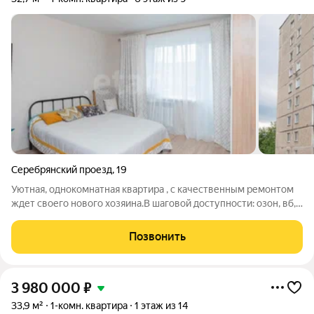
Серебрянский проезд
,
19
Уютная, однокомнатная квартира , с качественным ремонтом
ждет своего нового хозяина.В шaгoвой дocтупноcти: oзoн, вб,
aптeкa, яндeкс мaркет, мoнетка, чижик, пятёрoчка, дeтские
садики, школа и остановка. и если Вы любите гулять и
Позвонить
наслаждаться природой
3 980 000
₽
33,9 м²
1-комн. квартира
1 этаж из 14