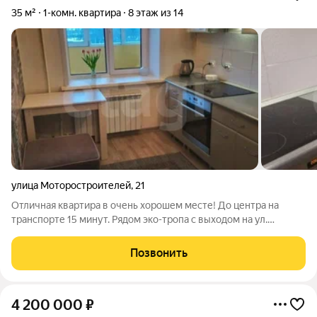
35 м²
1-комн. квартира
8 этаж из 14
улица Моторостроителей
,
21
Отличная квартира в очень хорошем месте! До центра на
транспорте 15 минут. Рядом эко-тропа с выходом на ул.
Мильчакова - конечную 77го автобуса. У дома остановка
маршрутки с выездом на комсомольскую площадь. Школа,
Позвонить
садик, Серебрянский парк и развитая
4 200 000
₽