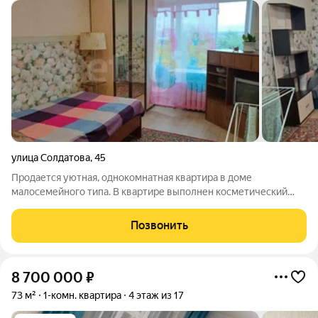
улица Солдатова
,
45
Продается уютная, однокомнатная квартира в доме
малосемейного типа. В квартире выполнен косметический
ремонт, установлены стеклопакеты, натяжные потолки, в
санузле плитка в мокрых зонах. Дом расположен в районе с
Позвонить
развитой инфраструктурой, рядом
8 700 000
₽
73 м²
1-комн. квартира
4 этаж из 17