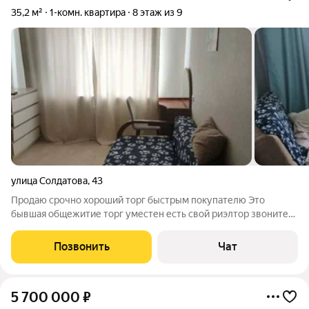
35,2 м²
1-комн. квартира
8 этаж из 9
улица Солдатова
,
43
Продаю срочно хороший торг быстрым покупателю Это
бывшая общежитие торг уместен есть свой риэлтор звоните
до 23:00 Предлагается к продаже привлекательная
однокомнатная квартира расположенная на улице Солдатова,
Позвонить
Чат
43 в живописной части жилого массива
5 700 000
₽