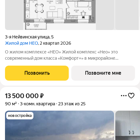
3-я Нейвинская улица
,
5
Жилой дом НЕО
, 2 квартал 2026
О жилом комплексе «НЕО» Жилой комплекс «Нео» это
современный дом класса «Комфорт+» в микрорайоне
Владимирский. Здесь городской комфорт сочетается с
приватностью и спокойным ритмом жизни. Девятиэтажный
Позвонить
Позвоните мне
жилой комплекс объединяет 80 квартир,
13 500 000
₽
90 м²
3-комн. квартира
23 этаж из 25
новостройка