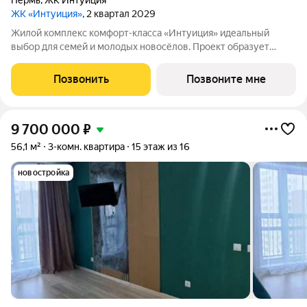
Пермь
,
ЖК Интуиция
ЖК «Интуиция»
, 2 квартал 2029
Жилой комплекс комфорт-класса «Интуиция» идеальный
выбор для семей и молодых новосёлов. Проект образует
современный квартал в периметре улиц Рязанская - Качалова
-Космонавта Беляева - Одоевского. Новый жилой комплекс
Позвонить
Позвоните мне
гармонично вписан в сложившуюся
9 700 000
₽
56,1 м²
3-комн. квартира
15 этаж из 16
новостройка