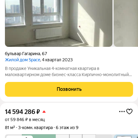
бульвар Гагарина
,
67
Жилой дом Space
, 4 квартал 2023
В продаже Уникальная 4-комнатная квартира в
малоквартирном доме бизнес-класса Кирпично-монолитный
дом ЖК Space, сдан в IV квартале 2023 года. Всё необходимое
для комфортной городской жизни! Светлая видовая квартира
Позвонить
на 13 этаже город как на ладони.
14 594 286
₽
от 59 846 ₽ в месяц
81 м²
3-комн. квартира
6 этаж из 9