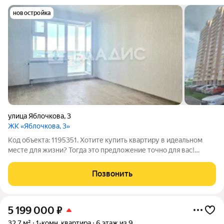
новостройка
улица Яблочкова
,
3
ЖК «Яблочкова, 3»
Код объекта: 1195351. Хотите купить квартиру в идеальном
месте для жизни? Тогда это предложение точно для вас!
Продаётся однокомнатная квартира площадью 37,7 кв. м на
улице Яблочкова, д. 3 в Перми. Это отличный вариант для тех,
Позвонить
кто ценит комфорт и
5 199 000
₽
32,7 м²
1-комн. квартира
6 этаж из 9