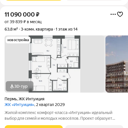
11 090 000
₽
от 39 839 ₽ в месяц
63,8 м²
3-комн. квартира
1 этаж из 14
новостройка
3D-тур
Пермь
,
ЖК Интуиция
ЖК «Интуиция»
, 2 квартал 2029
Жилой комплекс комфорт-класса «Интуиция» идеальный
выбор для семей и молодых новосёлов. Проект образует
современный квартал в периметре улиц Рязанская - Качалова