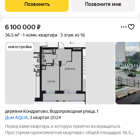
-Космонавта Беляева - Одоевского. Новый жилой комплекс
Позвонить
Позвоните мне
гармонично вписан в сложившуюся
6 100 000
₽
36,5 м²
1-комн. квартира
3 этаж из 16
новостройка
деревня Кондратово
,
Водопроводная улица
,
1
Дом AQUA
, 3 квартал 2024
Перед вами квартира, в которую приятно возвращаться.
Просторная однокомнатная квартира с общей площадью 36,5
м2 в новом современном доме станет отличным выбором для