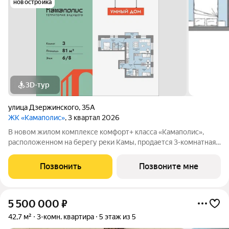
новостройка
3D-тур
улица Дзержинского
,
35А
ЖК «Камаполис»
, 3 квартал 2026
В новом жилом комплексе комфорт+ класса «Камаполис»,
расположенном на берегу реки Камы, продается 3-комнатная
квартира площадью 81.00 кв. м. Квартира находится в 4 доме.
Девелопер проекта «Железно». Транспортная доступность
Позвонить
Позвоните мне
Трамвайная остановка
5 500 000
₽
42,7 м²
3-комн. квартира
5 этаж из 5