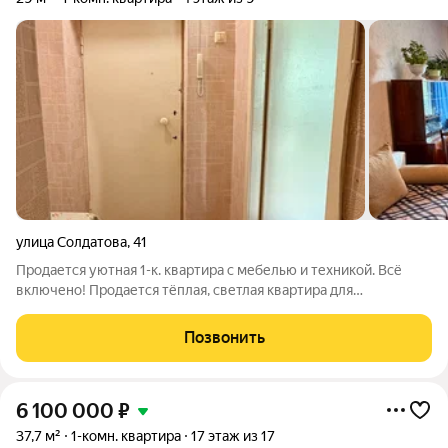
улица Солдатова
,
41
Продается уютная 1-к. квартира с мебелью и техникой. Всё
включено! Продается тёплая, светлая квартира для
комфортной жизни. Полностью укомплектована мебелью и
техникой (2 стиральные машины, холодильник,
Позвонить
микроволновка, диваны, шкафы). Можно жить
6 100 000
₽
37,7 м²
1-комн. квартира
17 этаж из 17