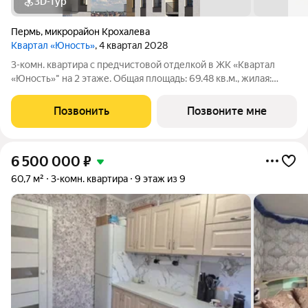
3D-тур
Пермь
,
микрорайон Крохалева
Квартал «Юность»
, 4 квартал 2028
3-комн. квартира с предчистовой отделкой в ЖК «Квартал
«Юность»" на 2 этаже. Общая площадь: 69.48 кв.м., жилая:
39.75 кв.м., площадь просторной кухни-гостиной: 10.23 кв.м.
Угловая квартира, очень светлая, естественная вентиляция при
Позвонить
Позвоните мне
открытии окон. В
6 500 000
₽
60,7 м²
3-комн. квартира
9 этаж из 9