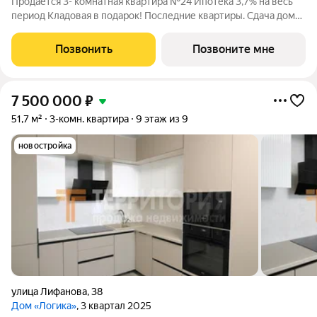
Продается 3- комнатная квартира №24 Ипотека 3,7% на весь
период Кладовая в подарок! Последние квартиры. Сдача дома
в этом году! Нет программ без первоначального взноса! ПВ от
20% ЖК Утро расположен в Свердловском районе Перми на
Позвонить
Позвоните мне
ул. Ижевская, 38.
7 500 000
₽
51,7 м²
3-комн. квартира
9 этаж из 9
новостройка
улица Лифанова
,
38
Дом «Логика»
, 3 квартал 2025