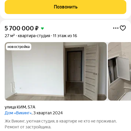
тех, кто ценит комфорт, уют и качество жизни. Светлые
Позвонить
комнаты, вид во двор,
5 700 000
₽
27 м²
квартира-студия
11 этаж из 16
новостройка
улица КИМ
,
57А
Дом «Викинг»
, 3 квартал 2024
Жк Викинг, уютная студия, в квартире не кто не проживал.
Ремонт от застройщика.