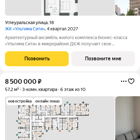
Углеуральская улица
,
18
ЖК «Ультима Сити»
, 4 квартал 2027
Архитектурный ансамбль жилого комплекса бизнес-класса
«Ультима Сити» в микрорайоне ДКЖ получает свое
гармоничное продолжение. Третья очередь проекта
воплощает в себе современные стандарты городского жилья,
Позвонить
Позвоните мне
сочетая технологичность, эстетику и
8 500 000
₽
57,2 м²
3-комн. квартира
6 этаж из 10
новостройка
онлайн показ