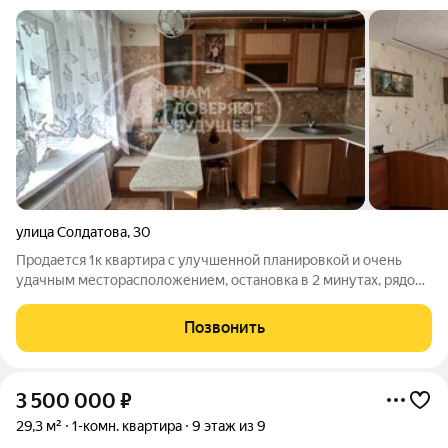
улица Солдатова
,
30
Продается 1к квартира с улучшенной планировкой и очень
удачным месторасположением, остановка в 2 минутах, рядом
много магазинов, школа и детский садик в 5 минутах от дома.
Окна на солнечную сторону, пластиковые окна, отдельная
Позвонить
гардеробная. Квартира
3 500 000
₽
29,3 м²
1-комн. квартира
9 этаж из 9