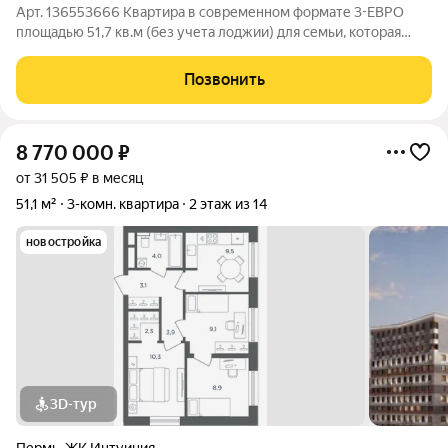
Арт. 136553666 Квартира в современном формате 3-ЕВРО
площадью 51,7 кв.м (без учета лоджии) для семьи, которая
ценит комфорт. Дом расположен в тихой и уединенной части
Мотовилихинского района, в новом ЖК «Логика». ЖК «Логика»
Позвонить
это пространство для
8 770 000
₽
от 31 505 ₽ в месяц
51,1 м²
3-комн. квартира
2 этаж из 14
новостройка
3D-тур