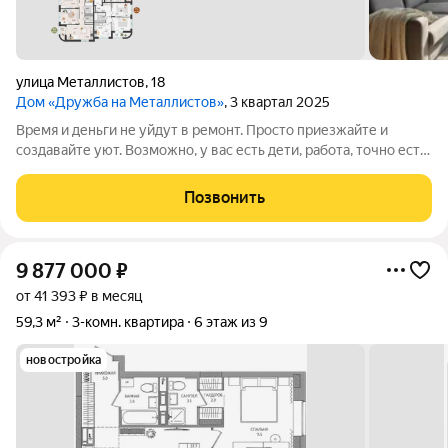
улица Металлистов
,
18
Дом «Дружба на Металлистов»
, 3 квартал 2025
Время и деньги не уйдут в ремонт. Просто приезжайте и
создавайте уют. Возможно, у вас есть дети, работа, точно есть
планы и это не бесконечная стройка!)) Эта квартира это
понимает. Что получает семья: Две спальни (12,6 и 11,7 м)
Позвонить
детям своя, вам
9 877 000
₽
от 41 393 ₽ в месяц
59,3 м²
3-комн. квартира
6 этаж из 9
новостройка