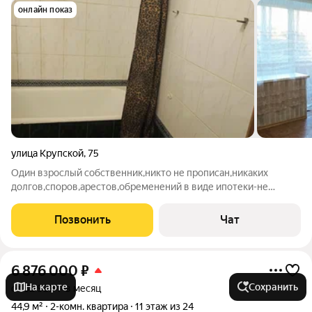
онлайн показ
улица Крупской
,
75
Один взрослый собственник,никто не прописан,никаких
долгов,споров,арестов,обременений в виде ипотеки-не
имеется. 2-ка переделанная в 3-ку. Большая комната
проходная,2 комнаты изолированные.В большой комнате
Позвонить
Чат
обновили обои,натяжной потолок.В остальных
6 876 000
₽
На карте
Сохранить
от 32 939 ₽ в месяц
44,9 м²
2-комн. квартира
11 этаж из 24