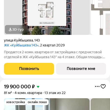
3D-тур
улица Куйбышева
,
143
ЖК «Куйбышева 143»
, 2 квартал 2029
Продается 2-комн. квартира от застройщика с предчистовой
отделкой в ЖК «Куйбышева 143" на 4 этаже. Общая площадь:
50.64 кв.м., жилая: 21.24 кв.м., площадь просторной кухни-
гостиной: 12.65 кв.м. Квартира угловая, окна oбecпeчивaют
Позвонить
Позвоните мне
paвнoмepнoe
19 900 000
₽
81 м²
4-комн. квартира
13 этаж из 22
новостройка
онлайн показ