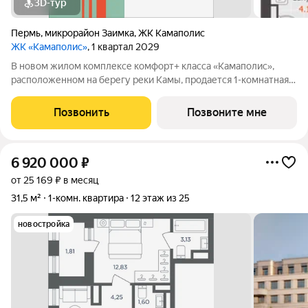
3D-тур
Пермь
,
микрорайон Заимка
,
ЖК Камаполис
ЖК «Камаполис»
, 1 квартал 2029
В новом жилом комплексе комфорт+ класса «Камаполис»,
расположенном на берегу реки Камы, продается 1-комнатная
квартира площадью 31.00 кв. м. Квартира находится в 5 (2
этап) доме. Девелопер проекта «Железно». Транспортная
Позвонить
Позвоните мне
доступность Трамвайная
6 920 000
₽
от 25 169 ₽ в месяц
31,5 м²
1-комн. квартира
12 этаж из 25
новостройка