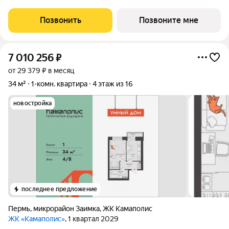
гармоничное продолжение. Третья очередь проекта
воплощает в себе современные стандарты городского жилья,
Позвонить
Позвоните мне
сочетая технологичность, эстетику и
7 010 256
₽
от 29 379 ₽ в месяц
34 м²
1-комн. квартира
4 этаж из 16
новостройка
последнее предложение
Пермь
,
микрорайон Заимка
,
ЖК Камаполис
ЖК «Камаполис»
, 1 квартал 2029