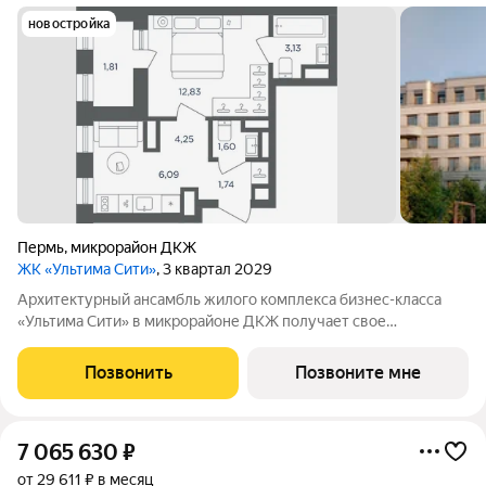
новостройка
Пермь
,
микрорайон ДКЖ
ЖК «Ультима Сити»
, 3 квартал 2029
Архитектурный ансамбль жилого комплекса бизнес-класса
«Ультима Сити» в микрорайоне ДКЖ получает свое
гармоничное продолжение. Третья очередь проекта
воплощает в себе современные стандарты городского жилья,
Позвонить
Позвоните мне
сочетая технологичность, эстетику и
7 065 630
₽
от 29 611 ₽ в месяц