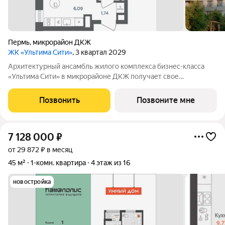
Пермь
,
микрорайон ДКЖ
ЖК «Ультима Сити»
, 3 квартал 2029
Архитектурный ансамбль жилого комплекса бизнес-класса
«Ультима Сити» в микрорайоне ДКЖ получает свое
гармоничное продолжение. Третья очередь проекта
воплощает в себе современные стандарты городского жилья,
Позвонить
Позвоните мне
сочетая технологичность, эстетику и
7 128 000
₽
от 29 872 ₽ в месяц
45 м²
1-комн. квартира
4 этаж из 16
новостройка