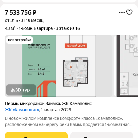
7 533 756
₽
от 31 573 ₽ в месяц
43 м²
1-комн. квартира
3 этаж из 16
новостройка
3D-тур
Пермь
,
микрорайон Заимка
,
ЖК Камаполис
ЖК «Камаполис»
, 1 квартал 2029
В новом жилом комплексе комфорт+ класса «Камаполис»,
расположенном на берегу реки Камы, продается 1-комнатная
квартира площадью 43.00 кв. м. Квартира находится в 5 (2
этап) доме. Девелопер проекта «Железно». Транспортная