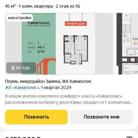
45 м²
1-комн. квартира
2 этаж из 16
новостройка
3D-тур
Пермь
,
микрорайон Заимка
,
ЖК Камаполис
ЖК «Камаполис»
, 1 квартал 2029
В новом жилом комплексе комфорт+ класса «Камаполис»,
расположенном на берегу реки Камы, продается 1-комнатная
квартира площадью 45.00 кв. м. Квартира находится в 5 (2
этап) доме. Девелопер проекта «Железно». Транспортная
Позвонить
Позвоните мне
доступность Трамвайная