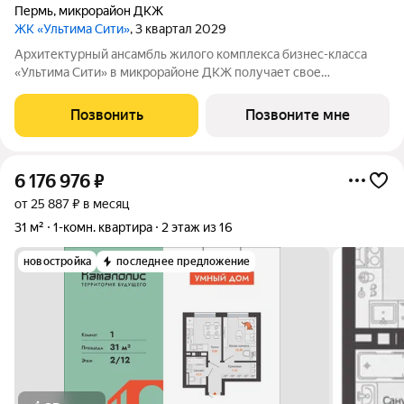
Пермь
,
микрорайон ДКЖ
ЖК «Ультима Сити»
, 3 квартал 2029
Архитектурный ансамбль жилого комплекса бизнес-класса
«Ультима Сити» в микрорайоне ДКЖ получает свое
гармоничное продолжение. Третья очередь проекта
воплощает в себе современные стандарты городского жилья,
Позвонить
Позвоните мне
сочетая технологичность, эстетику и
6 176 976
₽
от 25 887 ₽ в месяц
31 м²
1-комн. квартира
2 этаж из 16
новостройка
последнее предложение