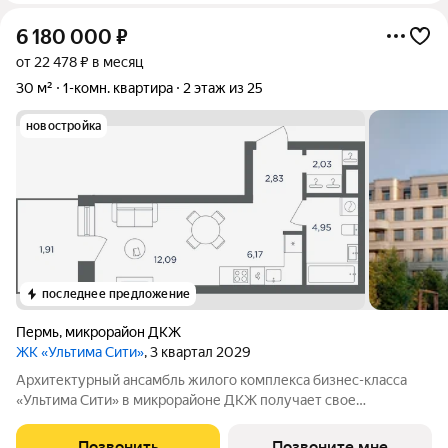
6 180 000
₽
от 22 478 ₽ в месяц
30 м²
1-комн. квартира
2 этаж из 25
новостройка
последнее предложение
Пермь
,
микрорайон ДКЖ
ЖК «Ультима Сити»
, 3 квартал 2029
Архитектурный ансамбль жилого комплекса бизнес-класса
«Ультима Сити» в микрорайоне ДКЖ получает свое
гармоничное продолжение. Третья очередь проекта
воплощает в себе современные стандарты городского жилья,
Позвонить
Позвоните мне