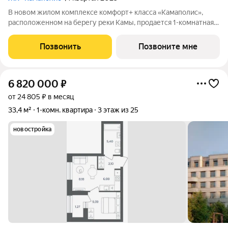
В новом жилом комплексе комфорт+ класса «Камаполис»,
расположенном на берегу реки Камы, продается 1-комнатная
квартира площадью 43.00 кв. м. Квартира находится в 5 (2
этап) доме. Девелопер проекта «Железно». Транспортная
Позвонить
Позвоните мне
доступность Трамвайная
6 820 000
₽
от 24 805 ₽ в месяц
33,4 м²
1-комн. квартира
3 этаж из 25
новостройка