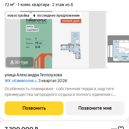
72 м²
1-комн. квартира
2 этаж из 8
новостройка
последнее предложение
3D-тур
улица Александра Теплоухова
ЖК «Камаполис»
, 3 квартал 2026
Особенность планировки - собственная терраса, ощутите
преимущества загородного отдыха и полного единения с
окружающей Вас красотой с видом на гладь воды Камы. В
новом жилом комплексе комфорт+ класса «Камаполис»,
Позвонить
Позвоните мне
расположенном на берегу реки Камы,