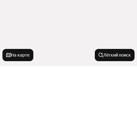
На карте
Лёгкий поиск
На улице
Боровая улица
Города-миллионники
Бульвар Гагарина
Екатерининская улица