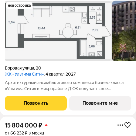
новостройка
Боровая улица
,
20
ЖК «Ультима Сити»
, 4 квартал 2027
Архитектурный ансамбль жилого комплекса бизнес-класса
«Ультима Сити» в микрорайоне ДКЖ получает свое
гармоничное продолжение. Третья очередь проекта
воплощает в себе современные стандарты городского жилья,
Позвонить
Позвоните мне
сочетая технологичность, эстетику и
15 804 000
₽
от 66 232 ₽ в месяц