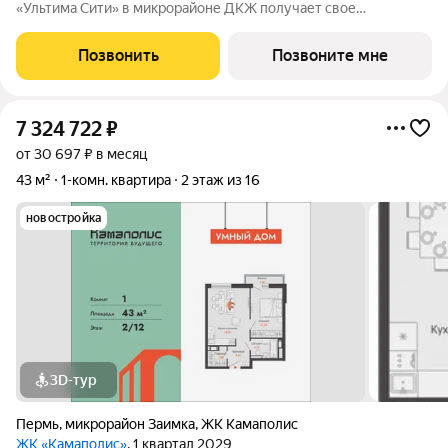
«Ультима Сити» в микрорайоне ДКЖ получает свое
гармоничное продолжение. Третья очередь проекта
воплощает в себе современные стандарты городского жилья,
Позвонить
Позвоните мне
сочетая технологичность, эстетику и
7 324 722
₽
от 30 697 ₽ в месяц
43 м²
1-комн. квартира
2 этаж из 16
новостройка
3D-тур
Пермь
,
микрорайон Заимка
,
ЖК Камаполис
ЖК «Камаполис»
, 1 квартал 2029