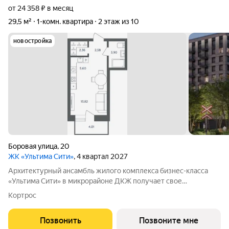
от 24 358 ₽ в месяц
29,5 м²
1-комн. квартира
2 этаж из 10
новостройка
Боровая улица
,
20
ЖК «Ультима Сити»
, 4 квартал 2027
Архитектурный ансамбль жилого комплекса бизнес-класса
«Ультима Сити» в микрорайоне ДКЖ получает свое
гармоничное продолжение. Третья очередь проекта
Кортрос
воплощает в себе современные стандарты городского жилья,
сочетая технологичность, эстетику и
Позвонить
Позвоните мне