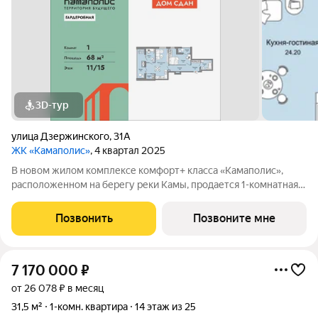
3D-тур
улица Дзержинского
,
31А
ЖК «Камаполис»
, 4 квартал 2025
В новом жилом комплексе комфорт+ класса «Камаполис»,
расположенном на берегу реки Камы, продается 1-комнатная
квартира площадью 68.00 кв. м. Квартира находится в 2 доме.
Девелопер проекта «Железно». Транспортная доступность
Позвонить
Позвоните мне
Трамвайная остановка
7 170 000
₽
от 26 078 ₽ в месяц
31,5 м²
1-комн. квартира
14 этаж из 25