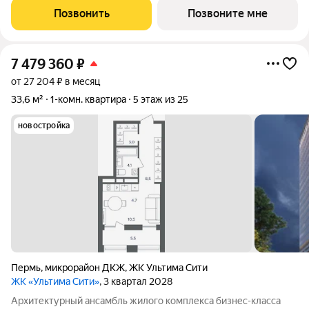
этап) доме. Девелопер проекта «Железно». Транспортная
Позвонить
Позвоните мне
доступность Трамвайная
7 479 360
₽
от 27 204 ₽ в месяц
33,6 м²
1-комн. квартира
5 этаж из 25
новостройка
Пермь
,
микрорайон ДКЖ
,
ЖК Ультима Сити
ЖК «Ультима Сити»
, 3 квартал 2028
Архитектурный ансамбль жилого комплекса бизнес-класса