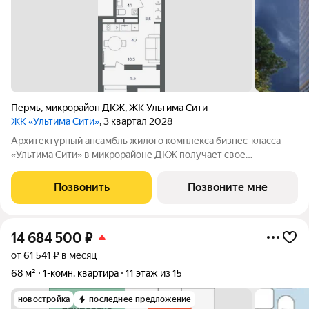
Пермь
,
микрорайон ДКЖ
,
ЖК Ультима Сити
ЖК «Ультима Сити»
, 3 квартал 2028
Архитектурный ансамбль жилого комплекса бизнес-класса
«Ультима Сити» в микрорайоне ДКЖ получает свое
гармоничное продолжение. Третья очередь проекта
воплощает в себе современные стандарты городского жилья,
Позвонить
Позвоните мне
сочетая технологичность, эстетику и
14 684 500
₽
от 61 541 ₽ в месяц
68 м²
1-комн. квартира
11 этаж из 15
новостройка
последнее предложение