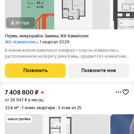
3D-тур
Пермь
,
микрорайон Заимка
,
ЖК Камаполис
ЖК «Камаполис»
, 1 квартал 2029
В новом жилом комплексе комфорт+ класса «Камаполис»,
расположенном на берегу реки Камы, продается 1-комнатная
квартира площадью 45.00 кв. м. Квартира находится в 5 (2
этап) доме. Девелопер проекта «Железно». Транспортная
Позвонить
Позвоните мне
доступность Трамвайная
7 408 800
₽
от 26 947 ₽ в месяц
33,6 м²
1-комн. квартира
3 этаж из 25
новостройка