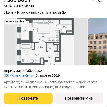
7 300 000
₽
от 26 551 ₽ в месяц
31,5 м²
1-комн. квартира
15 этаж из 25
новостройка
Пермь
,
микрорайон ДКЖ
ЖК «Ультима Сити»
, 3 квартал 2029
Архитектурный ансамбль жилого комплекса бизнес-класса
«Ультима Сити» в микрорайоне ДКЖ получает свое
гармоничное продолжение. Третья очередь проекта
воплощает в себе современные стандарты городского жилья,
Позвонить
Позвоните мне
сочетая технологичность, эстетику и