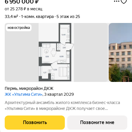
6 950 000
₽
от 25 278 ₽ в месяц
33,4 м²
1-комн. квартира
5 этаж из 25
новостройка
Пермь
,
микрорайон ДКЖ
ЖК «Ультима Сити»
, 3 квартал 2029
Архитектурный ансамбль жилого комплекса бизнес-класса
«Ультима Сити» в микрорайоне ДКЖ получает свое
гармоничное продолжение. Третья очередь проекта
воплощает в себе современные стандарты городского жилья,
Позвонить
Позвоните мне
сочетая технологичность, эстетику и