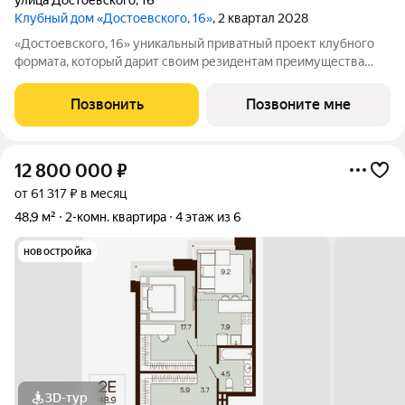
улица Достоевского
,
16
Клубный дом «Достоевского, 16»
, 2 квартал 2028
«Достоевского, 16» уникальный приватный проект клубного
формата, который дарит своим резидентам преимущества
центральной локации в зеленом районе. Быть в гуще событий,
сохраняя приватность. Находиться среди людей и
Позвонить
Позвоните мне
одновременно в уединенном месте,
12 800 000
₽
от 61 317 ₽ в месяц
48,9 м²
2-комн. квартира
4 этаж из 6
новостройка
3D-тур