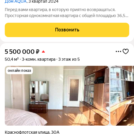
Дом AQUA
, 3 квартал 2024
Перед вами квартира, в которую приятно возвращаться.
Просторная однокомнатная квартира с общей площадью 36,5
м2 в новом современном доме станет отличным выбором для
тех, кто ценит комфорт, уют и качество жизни. Светлые
Позвонить
комнаты, вид во двор,
5 500 000
₽
50,4 м²
3-комн. квартира
3 этаж из 5
онлайн показ
Краснофлотская улица
,
30А