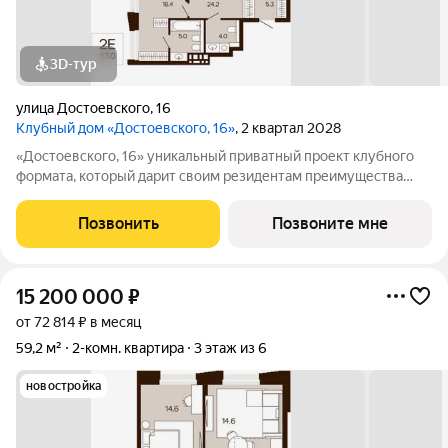
3D-тур
улица Достоевского
,
16
Клубный дом «Достоевского, 16»
, 2 квартал 2028
«Достоевского, 16» уникальный приватный проект клубного
формата, который дарит своим резидентам преимущества
центральной локации в зеленом районе. Быть в гуще событий,
сохраняя приватность. Находиться среди людей и
Позвонить
Позвоните мне
одновременно в уединенном месте,
15 200 000
₽
от 72 814 ₽ в месяц
59,2 м²
2-комн. квартира
3 этаж из 6
новостройка