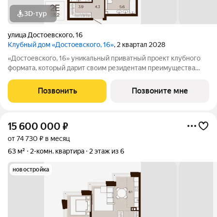
3D-тур
улица Достоевского
,
16
Клубный дом «Достоевского, 16»
, 2 квартал 2028
«Достоевского, 16» уникальный приватный проект клубного
формата, который дарит своим резидентам преимущества
центральной локации в зеленом районе. Быть в гуще событий,
сохраняя приватность. Находиться среди людей и
Позвонить
Позвоните мне
одновременно в уединенном месте,
15 600 000
₽
от 74 730 ₽ в месяц
63 м²
2-комн. квартира
2 этаж из 6
новостройка