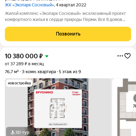
ЖК «Экопарк Сосновый»
, 4 квартал 2022
Жилой комплекс «Экопарк Сосновый» эксклюзивный проект
комфортного жилья в сердце природы Перми. Все 8 домов
сданы и готовы к заселению. Здесь гармонично соединяются
современный урбанизм и первозданная красота природы.
Позвонить
Живописное расположение в
10 380 000
₽
от 37 289 ₽ в месяц
76,7 м²
3-комн. квартира
5 этаж из 9
новостройка
3D-тур