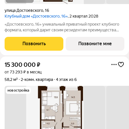
улица Достоевского
,
16
Клубный дом «Достоевского, 16»
, 2 квартал 2028
«Достоевского, 16» уникальный приватный проект клубного
формата, который дарит своим резидентам преимущества
центральной локации в зеленом районе. Быть в гуще событий,
сохраняя приватность. Находиться среди людей и
Позвонить
Позвоните мне
одновременно в уединенном месте,
15 300 000
₽
от 73 293 ₽ в месяц
58,2 м²
2-комн. квартира
4 этаж из 6
новостройка