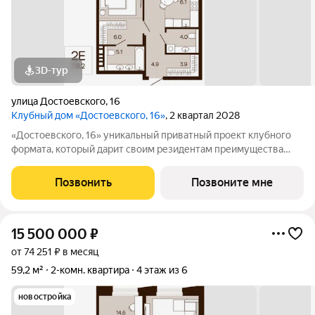
3D-тур
улица Достоевского
,
16
Клубный дом «Достоевского, 16»
, 2 квартал 2028
«Достоевского, 16» уникальный приватный проект клубного
формата, который дарит своим резидентам преимущества
центральной локации в зеленом районе. Быть в гуще событий,
сохраняя приватность. Находиться среди людей и
Позвонить
Позвоните мне
одновременно в уединенном месте,
15 500 000
₽
от 74 251 ₽ в месяц
59,2 м²
2-комн. квартира
4 этаж из 6
новостройка