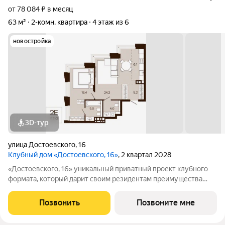
от 78 084 ₽ в месяц
63 м²
2-комн. квартира
4 этаж из 6
новостройка
3D-тур
улица Достоевского
,
16
Клубный дом «Достоевского, 16»
, 2 квартал 2028
«Достоевского, 16» уникальный приватный проект клубного
формата, который дарит своим резидентам преимущества
центральной локации в зеленом районе. Быть в гуще событий,
сохраняя приватность. Находиться среди людей и
Позвонить
Позвоните мне
одновременно в уединенном месте,