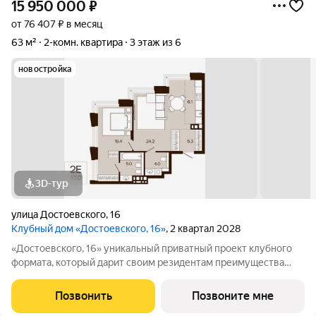
15 950 000
₽
от 76 407 ₽ в месяц
63 м²
2-комн. квартира
3 этаж из 6
новостройка
3D-тур
улица Достоевского
,
16
Клубный дом «Достоевского, 16»
, 2 квартал 2028
«Достоевского, 16» уникальный приватный проект клубного
формата, который дарит своим резидентам преимущества
центральной локации в зеленом районе. Быть в гуще событий,
сохраняя приватность. Находиться среди людей и
Позвонить
Позвоните мне
одновременно в уединенном месте,