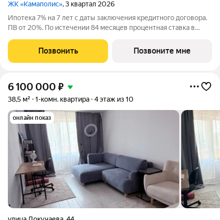
ЖК «Камаполис»
, 3 квартал 2026
Ипотека 7% на 7 лет с даты заключения кредитного договора.
ПВ от 20%. По истечении 84 месяцев процентная ставка в
рублях РФ составит 18,9% годовых в рамках базовой
программы кредитования. Не является публичной офертой. В
Позвонить
Позвоните мне
новом жилом комплексе
6 100 000
₽
38,5 м²
1-комн. квартира
4 этаж из 10
онлайн показ
улица Докучаева
,
44