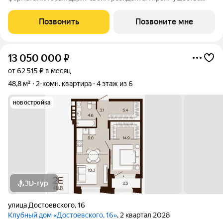
центральной локации в зеленом районе. Быть в гуще событий,
сохраняя приватность. Находиться среди людей и
Позвонить
Позвоните мне
одновременно в уединенном месте,
13 050 000
₽
от 62 515 ₽ в месяц
48,8 м²
2-комн. квартира
4 этаж из 6
новостройка
3D-тур
улица Достоевского
,
16
Клубный дом «Достоевского, 16»
, 2 квартал 2028