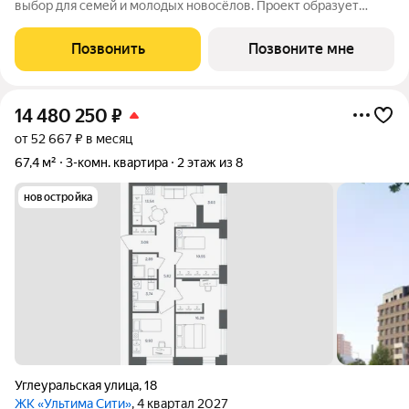
выбор для семей и молодых новосёлов. Проект образует
современный квартал в периметре улиц Рязанская - Качалова
-Космонавта Беляева - Одоевского. Новый жилой комплекс
Позвонить
Позвоните мне
гармонично вписан в сложившуюся
14 480 250
₽
от 52 667 ₽ в месяц
67,4 м²
3-комн. квартира
2 этаж из 8
новостройка
Углеуральская улица
,
18
ЖК «Ультима Сити»
, 4 квартал 2027