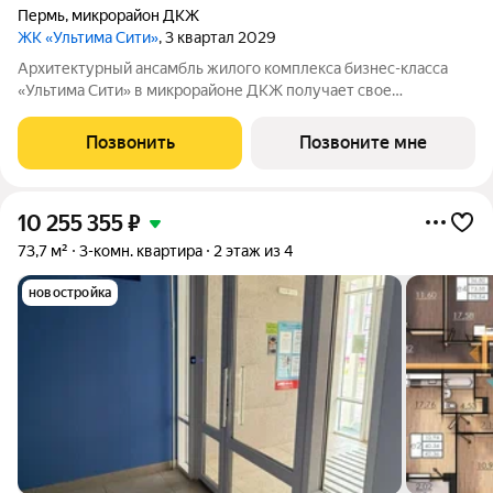
Пермь
,
микрорайон ДКЖ
ЖК «Ультима Сити»
, 3 квартал 2029
Архитектурный ансамбль жилого комплекса бизнес-класса
«Ультима Сити» в микрорайоне ДКЖ получает свое
гармоничное продолжение. Третья очередь проекта
воплощает в себе современные стандарты городского жилья,
Позвонить
Позвоните мне
сочетая технологичность, эстетику и
10 255 355
₽
73,7 м²
3-комн. квартира
2 этаж из 4
новостройка