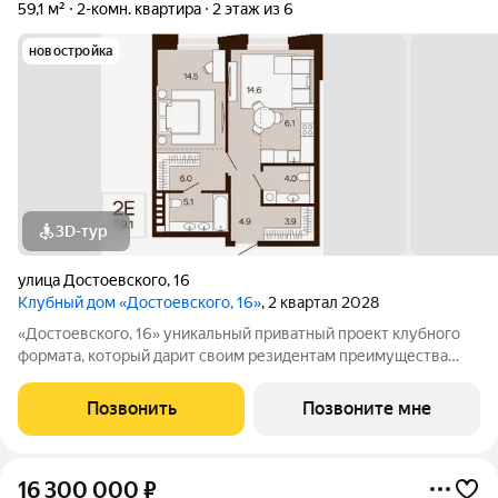
59,1 м²
2-комн. квартира
2 этаж из 6
новостройка
3D-тур
улица Достоевского
,
16
Клубный дом «Достоевского, 16»
, 2 квартал 2028
«Достоевского, 16» уникальный приватный проект клубного
формата, который дарит своим резидентам преимущества
центральной локации в зеленом районе. Быть в гуще событий,
сохраняя приватность. Находиться среди людей и
Позвонить
Позвоните мне
одновременно в уединенном месте,
16 300 000
₽