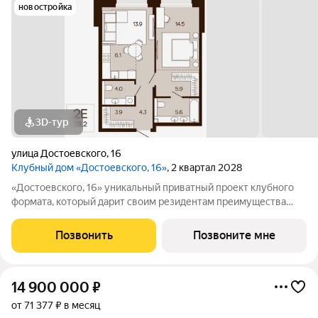
новостройка
3D-тур
улица Достоевского
,
16
Клубный дом «Достоевского, 16»
, 2 квартал 2028
«Достоевского, 16» уникальный приватный проект клубного
формата, который дарит своим резидентам преимущества
центральной локации в зеленом районе. Быть в гуще событий,
сохраняя приватность. Находиться среди людей и
Позвонить
Позвоните мне
одновременно в уединенном месте,
14 900 000
₽
от 71 377 ₽ в месяц