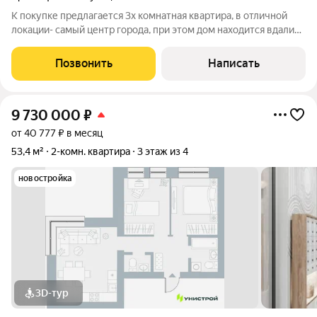
К покупке предлагается 3х комнатная квартира, в отличной
локации- самый центр города, при этом дом находится вдали
от шумных дорог! Вблизи дома есть все необходимое для
комфортного проживания - детские сады,школы, большое
Позвонить
Написать
количество магазинов,
9 730 000
₽
от 40 777 ₽ в месяц
53,4 м²
2-комн. квартира
3 этаж из 4
новостройка
3D-тур