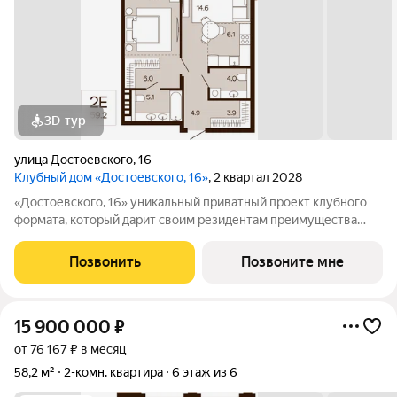
3D-тур
улица Достоевского
,
16
Клубный дом «Достоевского, 16»
, 2 квартал 2028
«Достоевского, 16» уникальный приватный проект клубного
формата, который дарит своим резидентам преимущества
центральной локации в зеленом районе. Быть в гуще событий,
сохраняя приватность. Находиться среди людей и
Позвонить
Позвоните мне
одновременно в уединенном месте,
15 900 000
₽
от 76 167 ₽ в месяц
58,2 м²
2-комн. квартира
6 этаж из 6