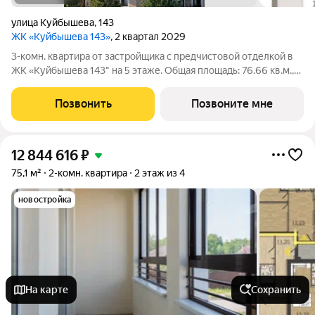
улица Куйбышева
,
143
ЖК «Куйбышева 143»
, 2 квартал 2029
3-комн. квартира от застройщика с предчистовой отделкой в
ЖК «Куйбышева 143" на 5 этаже. Общая площадь: 76.66 кв.м.,
жилая: 37.11 кв.м., площадь просторной кухни-гостиной: 23.5
кв.м. Квартира угловая, идеально подойдет любителям
Позвонить
Позвоните мне
тишины и панорамных
12 844 616
₽
75,1 м²
2-комн. квартира
2 этаж из 4
новостройка
На карте
Сохранить