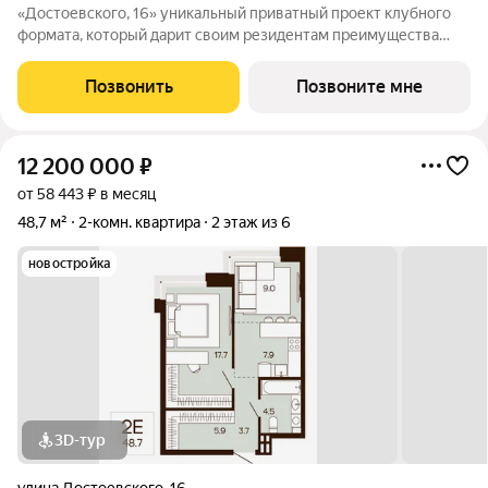
«Достоевского, 16» уникальный приватный проект клубного
формата, который дарит своим резидентам преимущества
центральной локации в зеленом районе. Быть в гуще событий,
сохраняя приватность. Находиться среди людей и
Позвонить
Позвоните мне
одновременно в уединенном месте,
12 200 000
₽
от 58 443 ₽ в месяц
48,7 м²
2-комн. квартира
2 этаж из 6
новостройка
3D-тур