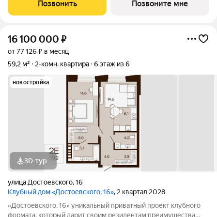
сохраняя приватность. Находиться среди людей и
Позвонить
Позвоните мне
одновременно в уединенном месте,
16 100 000
₽
от 77 126 ₽ в месяц
59,2 м²
2-комн. квартира
6 этаж из 6
новостройка
3D-тур
улица Достоевского
,
16
Клубный дом «Достоевского, 16»
, 2 квартал 2028
«Достоевского, 16» уникальный приватный проект клубного
формата, который дарит своим резидентам преимущества