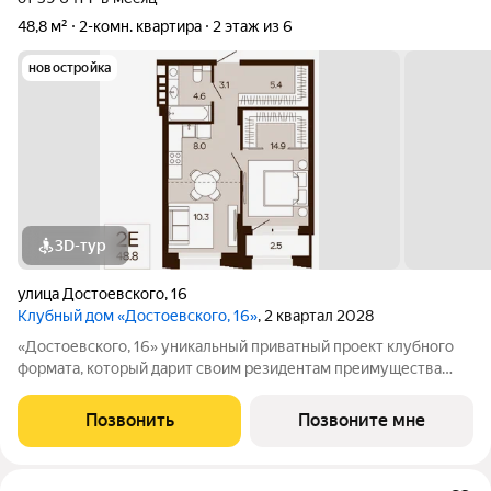
48,8 м²
2-комн. квартира
2 этаж из 6
новостройка
3D-тур
улица Достоевского
,
16
Клубный дом «Достоевского, 16»
, 2 квартал 2028
«Достоевского, 16» уникальный приватный проект клубного
формата, который дарит своим резидентам преимущества
центральной локации в зеленом районе. Быть в гуще событий,
сохраняя приватность. Находиться среди людей и
Позвонить
Позвоните мне
одновременно в уединенном месте,