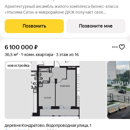
Архитектурный ансамбль жилого комплекса бизнес-класса
«Ультима Сити» в микрорайоне ДКЖ получает свое
гармоничное продолжение. Третья очередь проекта
воплощает в себе современные стандарты городского жилья,
Позвонить
Позвоните мне
сочетая технологичность, эстетику и
6 100 000
₽
36,5 м²
1-комн. квартира
3 этаж из 16
новостройка
деревня Кондратово
,
Водопроводная улица
,
1