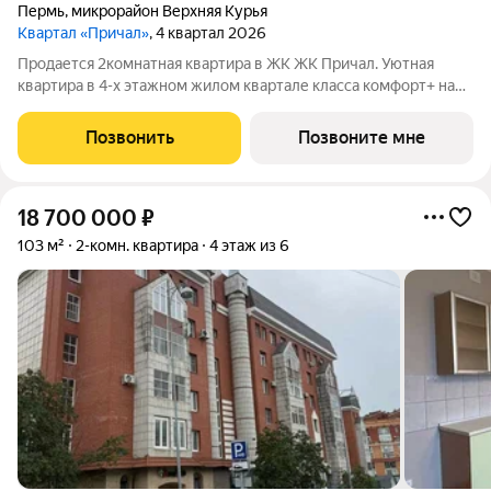
Пермь
,
микрорайон Верхняя Курья
Квартал «Причал»
, 4 квартал 2026
Продается 2комнатная квартира в ЖК ЖК Причал. Уютная
квартира в 4-х этажном жилом квартале класса комфорт+ на
первой линии Камы. В окружении соснового бора, 8 минут до
центра Перми на авто. Собственные набережная и
Позвонить
Позвоните мне
прогулочный бульвар, экотропы,
18 700 000
₽
103 м²
2-комн. квартира
4 этаж из 6