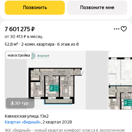
дома. 2.В шаговой доступности находятся школы, детские
Позвонить
Позвоните мне
сады, медицинские
7 601 275
₽
от 30 413 ₽ в месяц
52,8 м²
2-комн. квартира
6 этаж из 8
новостройка
3D-тур
Кавказская улица
,
13к2
Квартал «Видный»
, 2 квартал 2028
ЖК «Видный» - новый квартал комфорт-класса в экологичном