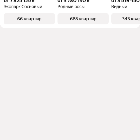
от 7 825 125 ₽
от 3 780 150 ₽
от 3 519 450
Экопарк Сосновый
Родные росы
Видный
66 квартир
688 квартир
343 ква