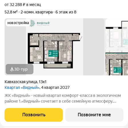
от 32 288 ₽ в месяц
52,8 м²
2-комн. квартира
6 этаж из 8
новостройка
3D-тур
Кавказская улица
,
13к1
Квартал «Видный»
, 4 квартал 2027
ЖК «Видный» - новый квартал комфорт-класса в экологичном
районе 1.«Видный» сочетает в себе семейную атмосферу,
традиции и современную архитектуру с элементами клубного
дома. 2.В шаговой доступности находятся школы, детские
Позвонить
Позвоните мне
сады, медицинские