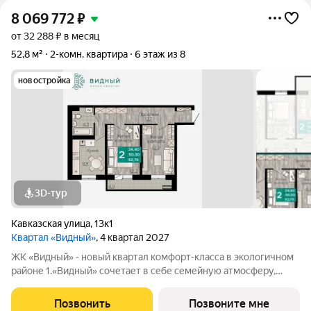
8 069 772
₽
от 32 288 ₽ в месяц
52,8 м²
2-комн. квартира
6 этаж из 8
новостройка
3D-тур
Кавказская улица
,
13к1
Квартал «Видный»
, 4 квартал 2027
ЖК «Видный» - новый квартал комфорт-класса в экологичном
районе 1.«Видный» сочетает в себе семейную атмосферу,
традиции и современную архитектуру с элементами клубного
дома. 2.В шаговой доступности находятся школы, детские
Позвонить
Позвоните мне