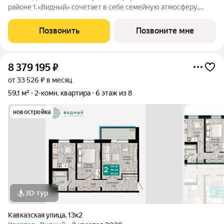
районе 1.«Видный» сочетает в себе семейную атмосферу,
традиции и современную архитектуру с элементами клубного
дома. 2.В шаговой доступности находятся школы, детские
Позвонить
Позвоните мне
сады, медицинские
8 379 195
₽
от 33 526 ₽ в месяц
59,1 м²
2-комн. квартира
6 этаж из 8
новостройка
3D-тур
Кавказская улица
,
13к2