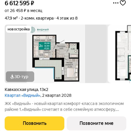
6 612 595
₽
от 26 458 ₽ в месяц
47,9 м²
2-комн. квартира
4 этаж из 8
новостройка
3D-тур
Кавказская улица
,
13к2
Квартал «Видный»
, 2 квартал 2028
ЖК «Видный» - новый квартал комфорт-класса в экологичном
районе 1.«Видный» сочетает в себе семейную атмосферу,
традиции и современную архитектуру с элементами клубного
дома. 2.В шаговой доступности находятся школы, детские
Позвонить
Позвоните мне
сады, медицинские