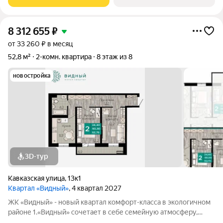
сады, медицинские
8 312 655
₽
от 33 260 ₽ в месяц
52,8 м²
2-комн. квартира
8 этаж из 8
новостройка
3D-тур
Кавказская улица
,
13к1
Квартал «Видный»
, 4 квартал 2027
ЖК «Видный» - новый квартал комфорт-класса в экологичном
районе 1.«Видный» сочетает в себе семейную атмосферу,
традиции и современную архитектуру с элементами клубного