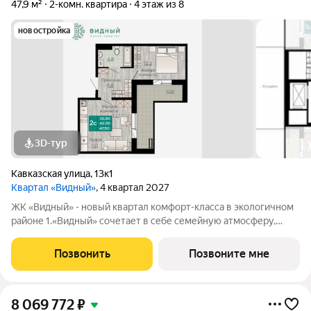
47,9 м²
2-комн. квартира
4 этаж из 8
новостройка
3D-тур
Кавказская улица
,
13к1
Квартал «Видный»
, 4 квартал 2027
ЖК «Видный» - новый квартал комфорт-класса в экологичном
районе 1.«Видный» сочетает в себе семейную атмосферу,
традиции и современную архитектуру с элементами клубного
дома. 2.В шаговой доступности находятся школы, детские
Позвонить
Позвоните мне
сады, медицинские
8 069 772
₽