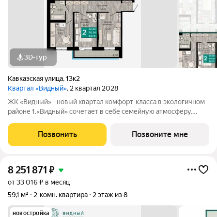
3D-тур
Кавказская улица
,
13к2
Квартал «Видный»
, 2 квартал 2028
ЖК «Видный» - новый квартал комфорт-класса в экологичном
районе 1.«Видный» сочетает в себе семейную атмосферу,
традиции и современную архитектуру с элементами клубного
дома. 2.В шаговой доступности находятся школы, детские
Позвонить
Позвоните мне
сады, медицинские
8 251 871
₽
от 33 016 ₽ в месяц
59,1 м²
2-комн. квартира
2 этаж из 8
новостройка