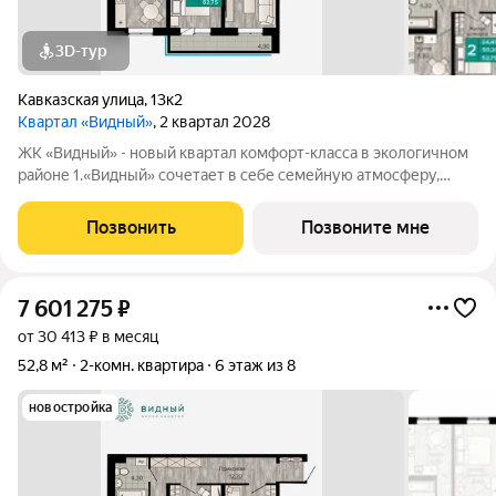
3D-тур
Кавказская улица
,
13к2
Квартал «Видный»
, 2 квартал 2028
ЖК «Видный» - новый квартал комфорт-класса в экологичном
районе 1.«Видный» сочетает в себе семейную атмосферу,
традиции и современную архитектуру с элементами клубного
дома. 2.В шаговой доступности находятся школы, детские
Позвонить
Позвоните мне
сады, медицинские
7 601 275
₽
от 30 413 ₽ в месяц
52,8 м²
2-комн. квартира
6 этаж из 8
новостройка