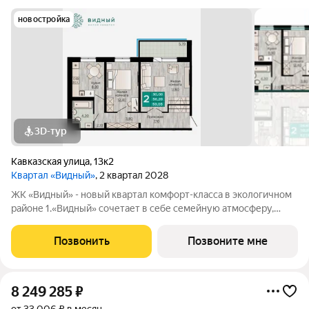
новостройка
3D-тур
Кавказская улица
,
13к2
Квартал «Видный»
, 2 квартал 2028
ЖК «Видный» - новый квартал комфорт-класса в экологичном
районе 1.«Видный» сочетает в себе семейную атмосферу,
традиции и современную архитектуру с элементами клубного
дома. 2.В шаговой доступности находятся школы, детские
Позвонить
Позвоните мне
сады, медицинские
8 249 285
₽