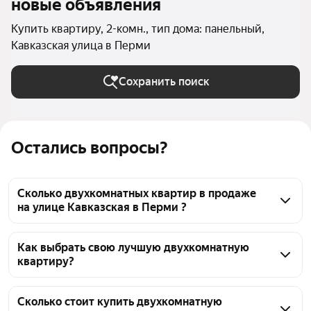
новые объявления
Купить квартиру, 2-комн., тип дома: панельный,
Кавказская улица в Перми
Сохранить поиск
Остались вопросы?
Сколько двухкомнатных квартир в продаже
на улице Кавказская в Перми ?
На Яндекс Недвижимости в продаже на улице 
Кавказская в Перми 64 двухкомнатных квартиры, 
Как выбрать свою лучшую двухкомнатную
квартиру?
из них 1 объявление от агентств, 63 объявления от 
застройщиков
Чтобы купить 2-комнатную квартиру в панельном 
доме на улице Кавказская, воспользуйтесь 
Сколько стоит купить двухкомнатную