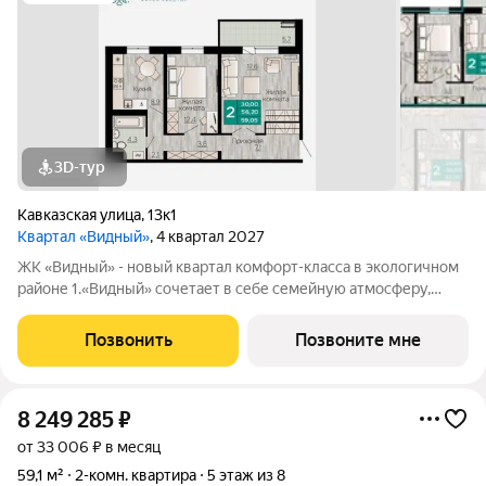
3D-тур
Кавказская улица
,
13к1
Квартал «Видный»
, 4 квартал 2027
ЖК «Видный» - новый квартал комфорт-класса в экологичном
районе 1.«Видный» сочетает в себе семейную атмосферу,
традиции и современную архитектуру с элементами клубного
дома. 2.В шаговой доступности находятся школы, детские
Позвонить
Позвоните мне
сады, медицинские
8 249 285
₽
от 33 006 ₽ в месяц
59,1 м²
2-комн. квартира
5 этаж из 8