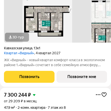
3D-тур
Кавказская улица
,
13к1
Квартал «Видный»
, 4 квартал 2027
ЖК «Видный» - новый квартал комфорт-класса в экологичном
районе 1.«Видный» сочетает в себе семейную атмосферу,
традиции и современную архитектуру с элементами клубного
дома. 2.В шаговой доступности находятся школы, детские
Позвонить
Позвоните мне
сады, медицинские
7 300 244
₽
от 29 209 ₽ в месяц
47,9 м²
2-комн. квартира
7 этаж из 8