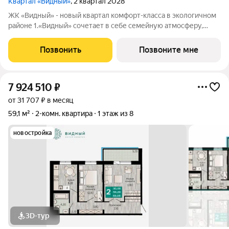
Квартал «Видный»
, 2 квартал 2028
ЖК «Видный» - новый квартал комфорт-класса в экологичном
районе 1.«Видный» сочетает в себе семейную атмосферу,
традиции и современную архитектуру с элементами клубного
дома. 2.В шаговой доступности находятся школы, детские
Позвонить
Позвоните мне
сады, медицинские
7 924 510
₽
от 31 707 ₽ в месяц
59,1 м²
2-комн. квартира
1 этаж из 8
новостройка
3D-тур