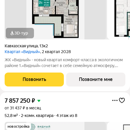
3D-тур
Кавказская улица
,
13к2
Квартал «Видный»
, 2 квартал 2028
ЖК «Видный» - новый квартал комфорт-класса в экологичном
районе 1.«Видный» сочетает в себе семейную атмосферу,
традиции и современную архитектуру с элементами клубного
дома. 2.В шаговой доступности находятся школы, детские
Позвонить
Позвоните мне
сады, медицинские
7 857 250
₽
от 31 437 ₽ в месяц
52,8 м²
2-комн. квартира
4 этаж из 8
новостройка