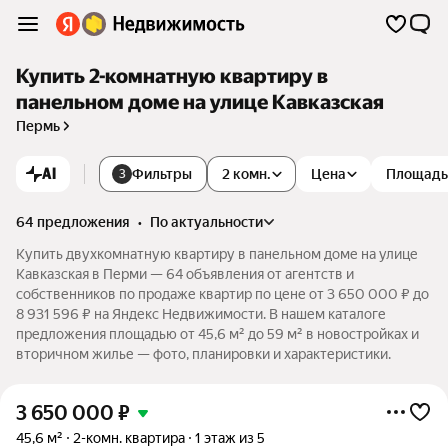
Купить 2-комнатную квартиру в
панельном доме на улице Кавказская
Пермь
AI
Фильтры
2 комн.
Цена
Площадь
3
64 предложения
•
по актуальности
Купить двухкомнатную квартиру в панельном доме на улице
Кавказская в Перми — 64 объявления от агентств и
собственников по продаже квартир по цене от 3 650 000 ₽ до
8 931 596 ₽ на Яндекс Недвижимости. В нашем каталоге
предложения площадью от 45,6 м² до 59 м² в новостройках и
вторичном жилье — фото, планировки и характеристики.
3 650 000
₽
45,6 м²
2-комн. квартира
1 этаж из 5