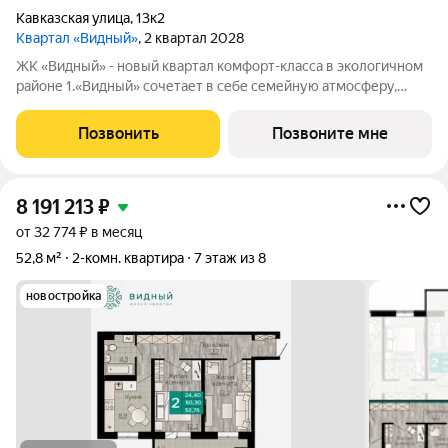
Кавказская улица
,
13к2
Квартал «Видный»
, 2 квартал 2028
ЖК «Видный» - новый квартал комфорт-класса в экологичном
районе 1.«Видный» сочетает в себе семейную атмосферу,
традиции и современную архитектуру с элементами клубного
дома. 2.В шаговой доступности находятся школы, детские
Позвонить
Позвоните мне
сады, медицинские
8 191 213
₽
от 32 774 ₽ в месяц
52,8 м²
2-комн. квартира
7 этаж из 8
новостройка