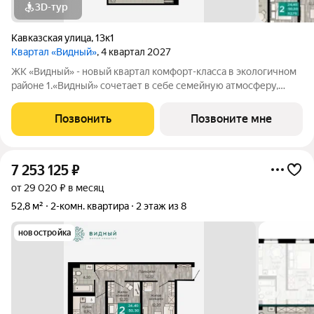
3D-тур
Кавказская улица
,
13к1
Квартал «Видный»
, 4 квартал 2027
ЖК «Видный» - новый квартал комфорт-класса в экологичном
районе 1.«Видный» сочетает в себе семейную атмосферу,
традиции и современную архитектуру с элементами клубного
дома. 2.В шаговой доступности находятся школы, детские
Позвонить
Позвоните мне
сады, медицинские
7 253 125
₽
от 29 020 ₽ в месяц
52,8 м²
2-комн. квартира
2 этаж из 8
новостройка