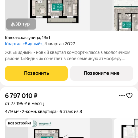
3D-тур
Кавказская улица
,
13к1
Квартал «Видный»
, 4 квартал 2027
ЖК «Видный» - новый квартал комфорт-класса в экологичном
районе 1.«Видный» сочетает в себе семейную атмосферу,
традиции и современную архитектуру с элементами клубного
дома. 2.В шаговой доступности находятся школы, детские
Позвонить
Позвоните мне
сады, медицинские
6 797 010
₽
от 27 195 ₽ в месяц
47,9 м²
2-комн. квартира
6 этаж из 8
новостройка