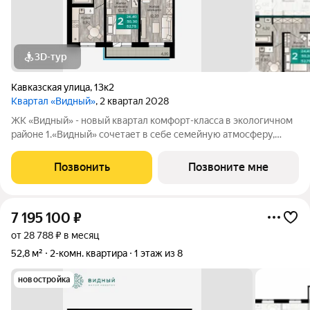
3D-тур
Кавказская улица
,
13к2
Квартал «Видный»
, 2 квартал 2028
ЖК «Видный» - новый квартал комфорт-класса в экологичном
районе 1.«Видный» сочетает в себе семейную атмосферу,
традиции и современную архитектуру с элементами клубного
дома. 2.В шаговой доступности находятся школы, детские
Позвонить
Позвоните мне
сады, медицинские
7 195 100
₽
от 28 788 ₽ в месяц
52,8 м²
2-комн. квартира
1 этаж из 8
новостройка