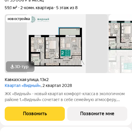
от 33 006 ₽ в месяц
59,1 м²
2-комн. квартира
5 этаж из 8
новостройка
3D-тур
Кавказская улица
,
13к2
Квартал «Видный»
, 2 квартал 2028
ЖК «Видный» - новый квартал комфорт-класса в экологичном
районе 1.«Видный» сочетает в себе семейную атмосферу,
традиции и современную архитектуру с элементами клубного
дома. 2.В шаговой доступности находятся школы, детские
Позвонить
Позвоните мне
сады, медицинские