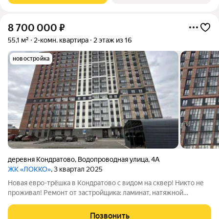
8 700 000
₽
55,1 м²
2-комн. квартира
2 этаж из 16
новостройка
деревня Кондратово
,
Водопроводная улица
,
4А
ЖК «ЛОККО»
, 3 квартал 2025
Новая евро-трёшка в Кондратово с видом на сквер! Никто не
проживал! Ремонт от застройщика: ламинат, натяжной
потолок, 2 санузла керамогранит., лоджия. Двор с площадками,
детсад на территории. Рядом школа, ТЦ. Скоро построят
Позвонить