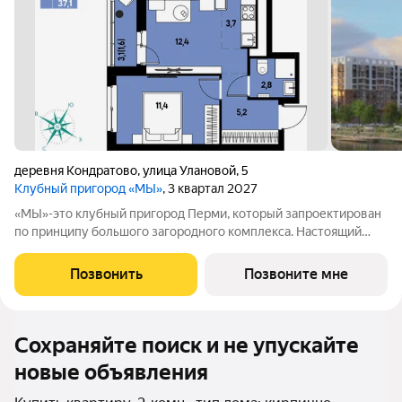
деревня Кондратово
,
улица Улановой
,
5
Клубный пригород «МЫ»
, 3 квартал 2027
«МЫ»-это клубный пригород Перми, который запроектирован
по принципу большого загородного комплекса. Настоящий
зеленый курорт с собственной благоустроенной набережной
у озера. На территории помимо парков и велодорожек будут
Позвонить
Позвоните мне
объекты социальной
Сохраняйте поиск и не упускайте
новые объявления