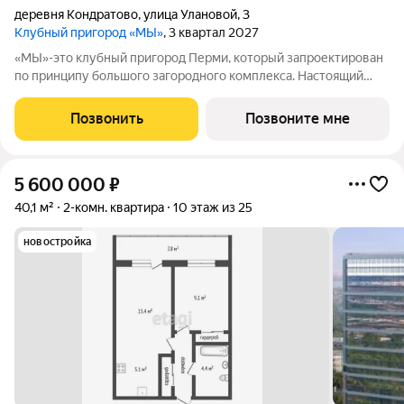
деревня Кондратово
,
улица Улановой
,
3
Клубный пригород «МЫ»
, 3 квартал 2027
«МЫ»-это клубный пригород Перми, который запроектирован
по принципу большого загородного комплекса. Настоящий
зеленый курорт с собственной благоустроенной набережной
у озера. На территории помимо парков и велодорожек будут
Позвонить
Позвоните мне
объекты социальной
5 600 000
₽
40,1 м²
2-комн. квартира
10 этаж из 25
новостройка