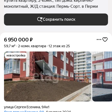
Купить квартиру, 2-комн., тип дома: кирпично-
монолитный, Ж/Д станция: Пермь-Сорт. в Перми
Сохранить поиск
6 950 000
₽
59,7 м²
2-комн. квартира
12 этаж из 25
новостройка
улица Сергея Есенина
,
9Ак1