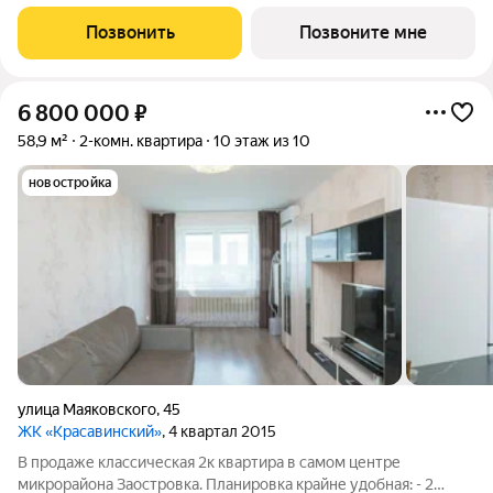
зеленый курорт с собственной благоустроенной набережной
у озера. На территории помимо парков и велодорожек будут
Позвонить
Позвоните мне
объекты социальной
6 800 000
₽
58,9 м²
2-комн. квартира
10 этаж из 10
новостройка
улица Маяковского
,
45
ЖК «Красавинский»
, 4 квартал 2015
В продаже классическая 2к квартира в самом центре
микрорайона Заостровка. Планировка крайне удобная: - 2