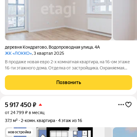
деревня Кондратово
,
Водопроводная улица
,
4А
ЖК «ЛОККО»
, 3 квартал 2025
В продаже новая евро 2-х комнатная квартира, на 16-ом этаже
16-ти этажного дома. Отделка от застройщика. Охраняемая
территория и видеонаблюдение. Двор- сад для детей и
взрослых. Вместительный наземный паркинг. Рядом школа,
Позвонить
детский сад, поликлиника,
5 917 450
₽
от 24 799 ₽ в месяц
37,1 м²
2-комн. квартира
4 этаж из 16
новостройка