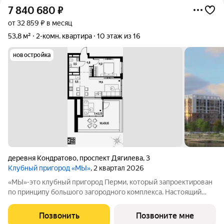
7 840 680
₽
от 32 859 ₽ в месяц
53,8 м²
2-комн. квартира
10 этаж из 16
новостройка
деревня Кондратово
,
проспект Дягилева
,
3
Клубный пригород «МЫ»
, 2 квартал 2026
«МЫ»-это клубный пригород Перми, который запроектирован
по принципу большого загородного комплекса. Настоящий
зеленый курорт с собственной благоустроенной набережной
у озера. На территории помимо парков и велодорожек будут
Позвонить
Позвоните мне
объекты социальной