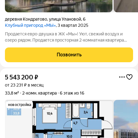
деревня Кондратово
,
улица Улановой
,
6
Клубный пригород «МЫ»
, 3 квартал 2025
Продается евро-двушка в ЖК «Мы»! Уют, свежий воздух и
озеро рядом. Продается просторная 2-комнатная квартира
европейской планировки в востребованном жилом комплексе
«Мы». Идеальный вариант для тех, кто ценит комфорт и хочет
Позвонить
жить в гармонии с
5 543 200
₽
от 23 231 ₽ в месяц
33,8 м²
2-комн. квартира
6 этаж из 16
новостройка