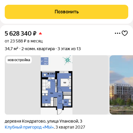
просторные жилые комнаты по 17.8 и 12.4м - Функциональный
коридор с зонами под места хранения - Правильная по форме
Позвонить
кухня почти 9м - Раздельный
5 628 340
₽
от 23 588 ₽ в месяц
34,7 м²
2-комн. квартира
3 этаж из 13
новостройка
деревня Кондратово
,
улица Улановой
,
3
Клубный пригород «МЫ»
, 3 квартал 2027