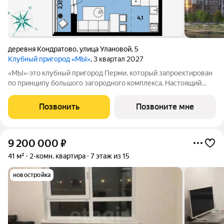
деревня Кондратово
,
улица Улановой
,
5
Клубный пригород «МЫ»
, 3 квартал 2027
«МЫ»-это клубный пригород Перми, который запроектирован
по принципу большого загородного комплекса. Настоящий
зеленый курорт с собственной благоустроенной набережной
у озера. На территории помимо парков и велодорожек будут
Позвонить
Позвоните мне
объекты социальной
9 200 000
₽
41 м²
2-комн. квартира
7 этаж из 15
новостройка