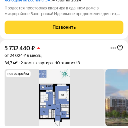
Ясно дом на Есенина, 9А
, 4 квартал 2024
Продается просторная квартира в сданном доме в
микрорайоне Заостровка! Идеальное предложение для тех,
кто ищет уютное и комфортное жилье в развитой
инфраструктуре: просторная кухня-гостиная, где так здорово
Позвонить
собираться всем вместе, и две уютные
5 732 440
₽
от 24 024 ₽ в месяц
34,7 м²
2-комн. квартира
10 этаж из 13
новостройка