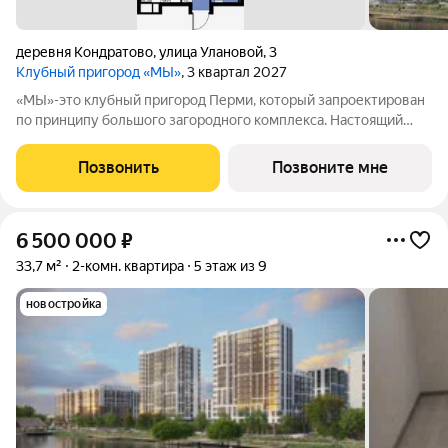
деревня Кондратово
,
улица Улановой
,
3
Клубный пригород «МЫ»
, 3 квартал 2027
«МЫ»-это клубный пригород Перми, который запроектирован
по принципу большого загородного комплекса. Настоящий
зеленый курорт с собственной благоустроенной набережной
у озера. На территории помимо парков и велодорожек будут
Позвонить
Позвоните мне
объекты социальной
6 500 000
₽
33,7 м²
2-комн. квартира
5 этаж из 9
новостройка