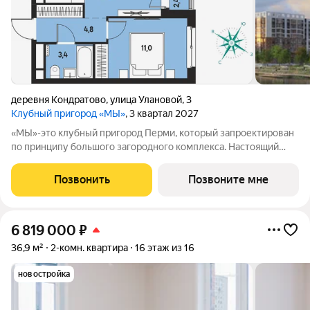
деревня Кондратово
,
улица Улановой
,
3
Клубный пригород «МЫ»
, 3 квартал 2027
«МЫ»-это клубный пригород Перми, который запроектирован
по принципу большого загородного комплекса. Настоящий
зеленый курорт с собственной благоустроенной набережной
у озера. На территории помимо парков и велодорожек будут
Позвонить
Позвоните мне
объекты социальной
6 819 000
₽
36,9 м²
2-комн. квартира
16 этаж из 16
новостройка