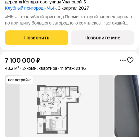
деревня Кондратово
,
улица Улановой
,
5
Клубный пригород «МЫ»
, 3 квартал 2027
«МЫ»-это клубный пригород Перми, который запроектирован
по принципу большого загородного комплекса. Настоящий
зеленый курорт с собственной благоустроенной набережной
у озера. На территории помимо парков и велодорожек будут
Позвонить
Позвоните мне
объекты социальной
7 100 000
₽
48,2 м²
2-комн. квартира
11 этаж из 16
новостройка