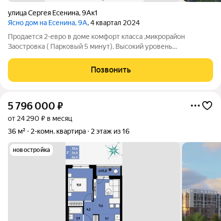
улица Сергея Есенина
,
9Ак1
Ясно дом на Есенина, 9А
, 4 квартал 2024
Продается 2-евро в доме комфорт класса ,микрорайон
Заостровка ( Парковый 5 минут). Высокий уровень
инфраструктуры и доступность общественного транспорта. У
дома зеленый двор с местами для отдыха, детскими
Позвонить
площадками и зоной workout на приватной
5 796 000
₽
от 24 290 ₽ в месяц
36 м²
2-комн. квартира
2 этаж из 16
новостройка