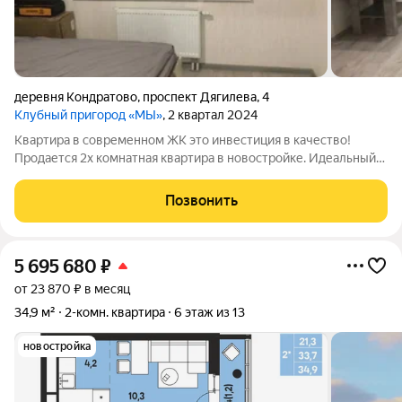
деревня Кондратово
,
проспект Дягилева
,
4
Клубный пригород «МЫ»
, 2 квартал 2024
Квартира в современном ЖК это инвестиция в качество!
Продается 2х комнатная квартира в новостройке. Идеальный
вариант для тех, кто ценит надежность и современные
инженерные решения. Преимущества нового фонда:
Позвонить
Надежность: Современные строительные
5 695 680
₽
от 23 870 ₽ в месяц
34,9 м²
2-комн. квартира
6 этаж из 13
новостройка