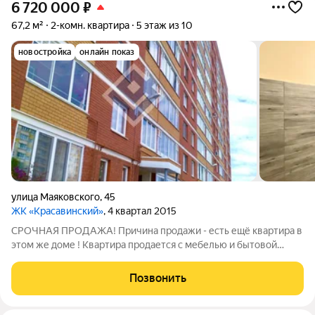
6 720 000
₽
67,2 м²
2-комн. квартира
5 этаж из 10
новостройка
онлайн показ
улица Маяковского
,
45
ЖК «Красавинский»
, 4 квартал 2015
СРОЧНАЯ ПРОДАЖА! Причина продажи - есть ещё квартира в
этом же доме ! Квартира продается с мебелью и бытовой
техникой ( спальные места, шкафы, холодильник, стиральная
машина, плита, водонагреватель ) Преимущества квартиры : 2
Позвонить
большие изолированные