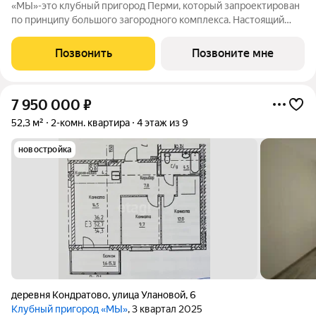
«МЫ»-это клубный пригород Перми, который запроектирован
по принципу большого загородного комплекса. Настоящий
зеленый курорт с собственной благоустроенной набережной
у озера. На территории помимо парков и велодорожек будут
Позвонить
Позвоните мне
объекты социальной
7 950 000
₽
52,3 м²
2-комн. квартира
4 этаж из 9
новостройка
деревня Кондратово
,
улица Улановой
,
6
Клубный пригород «МЫ»
, 3 квартал 2025