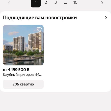
Помимо удобной сортировки по цене продажи вы 
1
2
3
...
10
можете отсортировать результаты по стоимости 
квадратного метра или площади
Подходящие вам новостройки
от 4 159 500 ₽
Клубный пригород «МЫ»
205 квартир