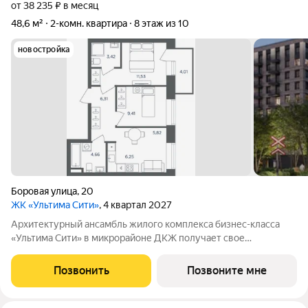
от 38 235 ₽ в месяц
48,6 м²
2-комн. квартира
8 этаж из 10
новостройка
Боровая улица
,
20
ЖК «Ультима Сити»
, 4 квартал 2027
Архитектурный ансамбль жилого комплекса бизнес-класса
«Ультима Сити» в микрорайоне ДКЖ получает свое
гармоничное продолжение. Третья очередь проекта
воплощает в себе современные стандарты городского жилья,
Позвонить
Позвоните мне
сочетая технологичность, эстетику и