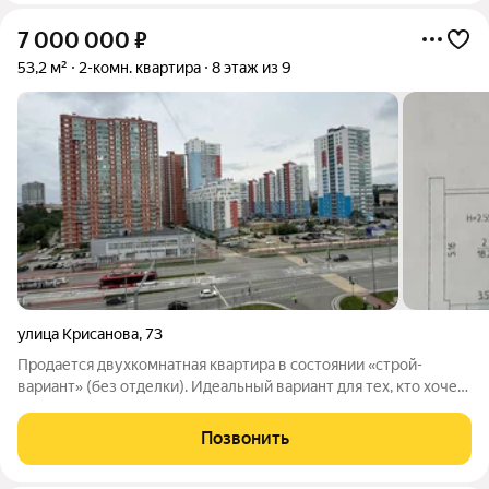
7 000 000
₽
53,2 м²
2-комн. квартира
8 этаж из 9
улица Крисанова
,
73
Продается двухкомнатная квартира в состоянии «строй-
вариант» (без отделки). Идеальный вариант для тех, кто хочет
сделать дизайн под себя, а не переделывать чужой.
Центральное расположение, до Театра-Театра 10 минут
Позвонить
пешком, центральный рынок