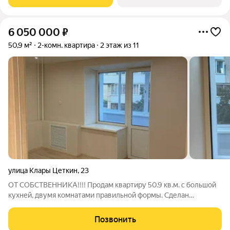
городской жизни! Рядом
6 050 000
₽
50,9 м²
2-комн. квартира
2 этаж из 11
улица Клары Цеткин
,
23
ОТ СОБСТВЕННИКА!!!! Продам квартиру 50.9 кв.м. с большой
кухней, двумя комнатами правильной формы. Сделан
современный ремонт из качественных материалов. Хороший
район-центр города, школы, больницы и т.д. все рядом, удобная
Позвонить
транспортная развязка,