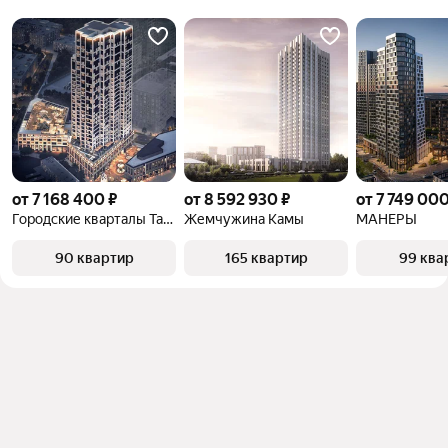
объект
от 7 168 400 ₽
от 8 592 930 ₽
от 7 749 000
Городские кварталы Талан
Жемчужина Камы
МАНЕРЫ
90 квартир
165 квартир
99 ква