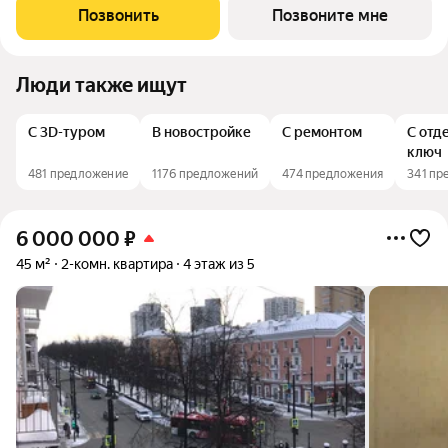
человека или пары, а также выгодной инвестиции под аренду.
Позвонить
Позвоните мне
Главные преимущества
Люди также ищут
С 3D-туром
В новостройке
С ремонтом
С отд
ключ
481 предложение
1176 предложений
474 предложения
341 пр
6 000 000
₽
45 м²
2-комн. квартира
4 этаж из 5