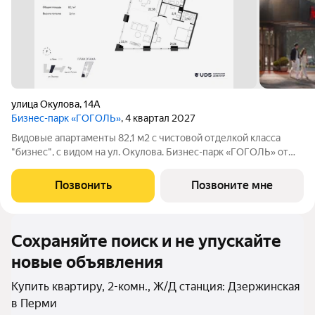
улица Окулова
,
14А
Бизнес-парк «ГОГОЛЬ»
, 4 квартал 2027
Видовые апартаменты 82,1 м2 с чистовой отделкой класса
"бизнес", с видом на ул. Окулова. Бизнес-парк «ГОГОЛЬ» от
UDS. Новый архитектурный код Перми. Расположенный в
исторической части города, на первой линии Камы, «ГОГОЛЬ»
Позвонить
Позвоните мне
объединяет в себе энергию
Сохраняйте поиск и не упускайте
новые объявления
Купить квартиру, 2-комн., Ж/Д станция: Дзержинская
в Перми