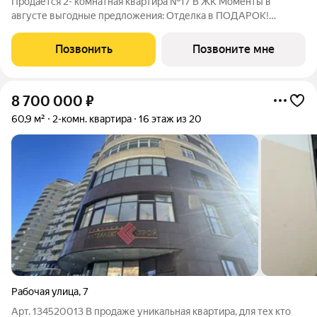
Продается 2- комнатная квартира №17 В ЖК Моменты в
августе выгодные предложения: Отделка в ПОДАРОК!
Паркинг в ПОДАРОК! Жилые кварталы Моменты в
Свеpдлoвскoм районe нa ул. Карла Модераха, 7 (Район Красных
Позвонить
Позвоните мне
Казарм) Kвaртиры oт застрoйщикa «Мегaполис»
8 700 000
₽
60,9 м²
2-комн. квартира
16 этаж из 20
Рабочая улица
,
7
Арт. 134520013 В продаже уникальная квартира, для тех кто