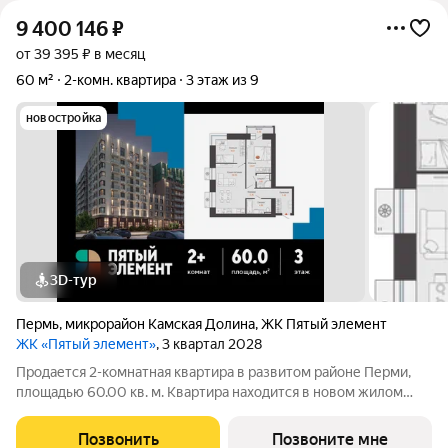
9 400 146
₽
от 39 395 ₽ в месяц
60 м²
2-комн. квартира
3 этаж из 9
новостройка
3D-тур
Пермь
,
микрорайон Камская Долина
,
ЖК Пятый элемент
ЖК «Пятый элемент»
, 3 квартал 2028
Продается 2-комнатная квартира в развитом районе Перми,
площадью 60.00 кв. м. Квартира находится в новом жилом
комплексе «Пятый Элемент» от федерального застройщика
«Железно». Проект «Пятый Элемент» это полноценный город
Позвонить
Позвоните мне