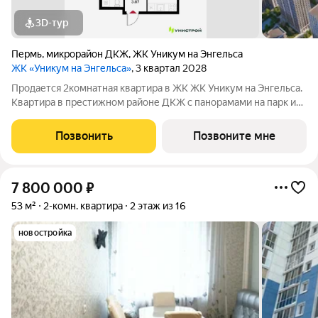
3D-тур
Пермь
,
микрорайон ДКЖ
,
ЖК Уникум на Энгельса
ЖК «Уникум на Энгельса»
, 3 квартал 2028
Продается 2комнатная квартира в ЖК ЖК Уникум на Энгельса.
Квартира в престижном районе ДКЖ с панорамами на парк и
реку. 5 минут до центра. В шаговой доступности Черняевский
лес, парк Балатово, ПГУ, несколько школ, детских садов, и
Позвонить
Позвоните мне
строящиеся ключевые
7 800 000
₽
53 м²
2-комн. квартира
2 этаж из 16
новостройка