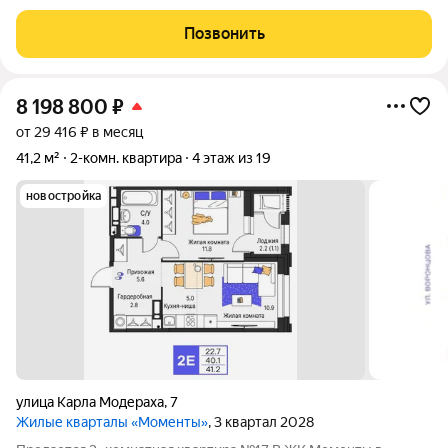
позволит удобно разместить необходимые вещи и каждому
члену семьи иметь свое приватное пространство. Состояние
Позвонить
квартиры обычное: все
8 198 800
₽
от 29 416 ₽ в месяц
41,2 м²
2-комн. квартира
4 этаж из 19
новостройка
улица Карла Модераха
,
7
Жилые кварталы «Моменты»
, 3 квартал 2028