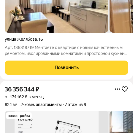
улица Желябова
,
16
Арт. 136318719 Мечтаете о квартире с новым качественным
ремонтом, изолированными комнатами и просторной кухней?
Обратите внимание на эту уникальную двухкомнатную
квартиру в ЖК "Пермские дворики", расположенную на 2
Позвонить
этаже в самом центре м/р Парковый!
36 356 344
₽
от 174 162 ₽ в месяц
82,1 м²
2-комн. апартаменты
7 этаж из 9
новостройка