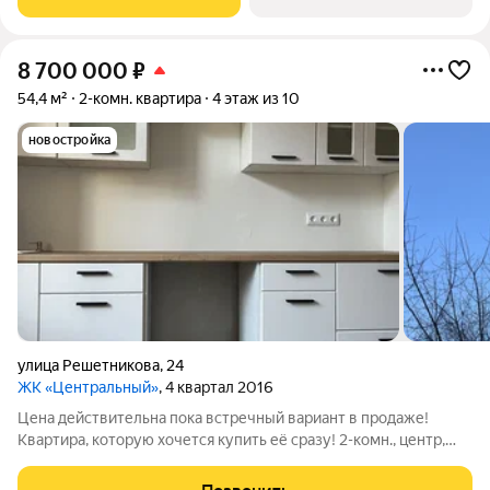
в городе, где в пределах 15
8 700 000
₽
54,4 м²
2-комн. квартира
4 этаж из 10
новостройка
улица Решетникова
,
24
ЖК «Центральный»
, 4 квартал 2016
Цена действительна пока встречный вариант в продаже!
Квартира, которую хочется купить её сразу! 2-комн., центр,
Решетникова 24 Представьте место, где каждый день
начинается легко: всё рядом, никуда не нужно спешить, а дома