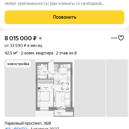
любит оригинальность! Две комнаты со свободной
планировкой, большие окна, от этого много света в квартире!
Ванна в кафеле с технической комнатой! Частично теплый
Позвонить
пол! В коридоре большая
8 015 000
₽
от 33 590 ₽ в месяц
42,5 м²
2-комн. квартира
2 этаж из 8
новостройка
Парковый проспект
,
36В