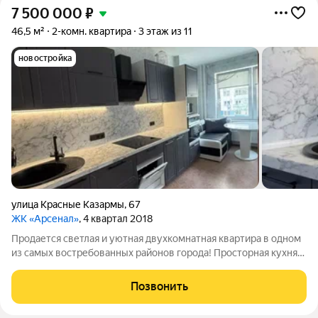
7 500 000
₽
46,5 м²
2-комн. квартира
3 этаж из 11
новостройка
улица Красные Казармы
,
67
ЖК «Арсенал»
, 4 квартал 2018
Продается светлая и уютная двухкомнатная квартира в одном
из самых востребованных районов города! Просторная кухня-
гостиная, укомплектованная современным кухонным
гарнитуром. Совмещенный санузел, оформленный в светлых
Позвонить
тонах, оснащен гигиеническим