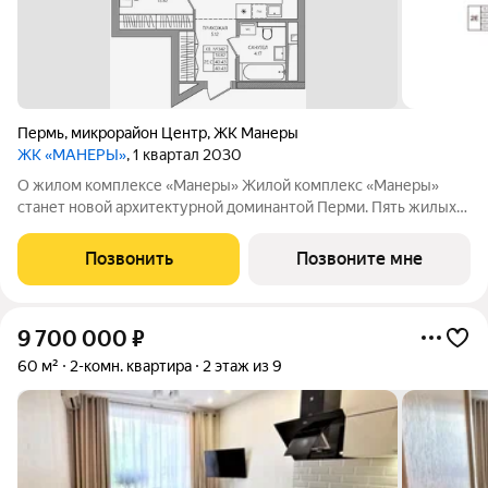
Пермь
,
микрорайон Центр
,
ЖК Манеры
ЖК «МАНЕРЫ»
, 1 квартал 2030
О жилом комплексе «Манеры» Жилой комплекс «Манеры»
станет новой архитектурной доминантой Перми. Пять жилых
корпусов объединены общим стилобатом с приватным двором
и трехуровневым подземным паркингом. Проект открывает
Позвонить
Позвоните мне
новую главу в истории
9 700 000
₽
60 м²
2-комн. квартира
2 этаж из 9