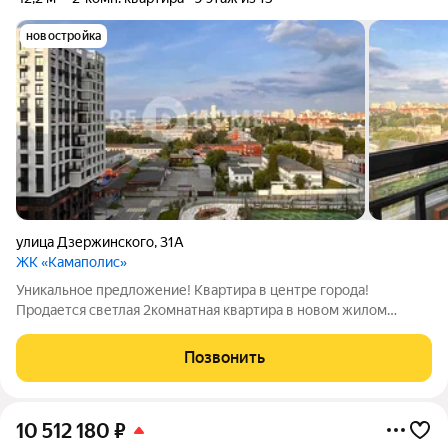
новостройка
улица Дзержинского
,
31А
ЖК «Камаполис»
Уникальное предложение! Квартира в центре города!
Продается светлая 2комнатная квартира в новом жилом
комплексе «Камаполис» от собственника.
Инфраструктура:Район с развитой городской
Позвонить
инфраструктурой: Магазины, аптеки, поликлиники и сервисы
всё в
10 512 180
₽