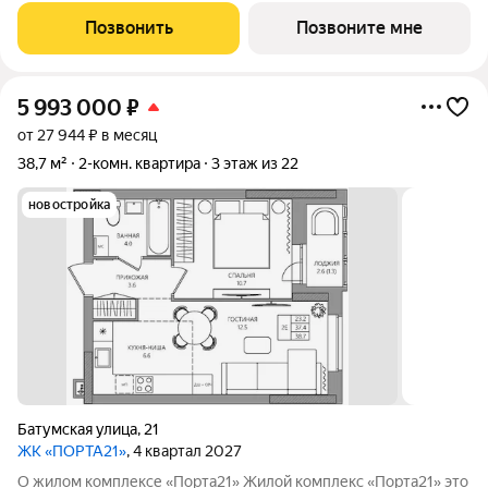
баланс между городской жизнью и ощущением спокойствия.
Позвонить
Позвоните мне
Виды на Каму и близость
5 993 000
₽
от 27 944 ₽ в месяц
38,7 м²
2-комн. квартира
3 этаж из 22
новостройка
Батумская улица
,
21
ЖК «ПОРТА21»
, 4 квартал 2027
О жилом комплексе «Порта21» Жилой комплекс «Порта21» это