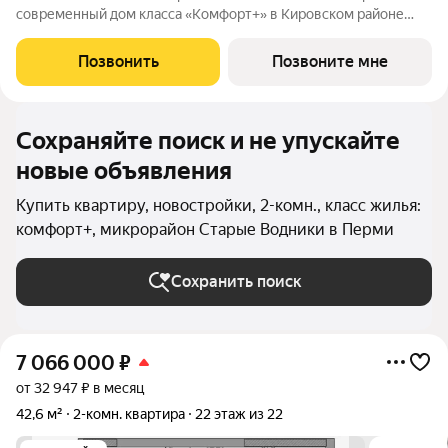
современный дом класса «Комфорт+» в Кировском районе
Перми, рядом с берегом Камы. Проект для тех, кто ищет
баланс между городской жизнью и ощущением спокойствия.
Позвонить
Позвоните мне
Виды на Каму и близость
Сохраняйте поиск и не упускайте
новые объявления
Купить квартиру, новостройки, 2-комн., класс жилья:
комфорт+, микрорайон Старые Водники в Перми
Сохранить поиск
7 066 000
₽
от 32 947 ₽ в месяц
42,6 м²
2-комн. квартира
22 этаж из 22