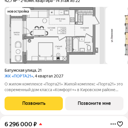
42,7 м²
2-комн. квартира
14 этаж из 22
новостройка
Батумская улица
,
21
ЖК «ПОРТА21»
, 4 квартал 2027
О жилом комплексе «Порта21» Жилой комплекс «Порта21» это
современный дом класса «Комфорт+» в Кировском районе
Перми, рядом с берегом Камы. Проект для тех, кто ищет
баланс между городской жизнью и ощущением спокойствия.
Позвонить
Позвоните мне
Виды на Каму и близость
6 296 000
₽