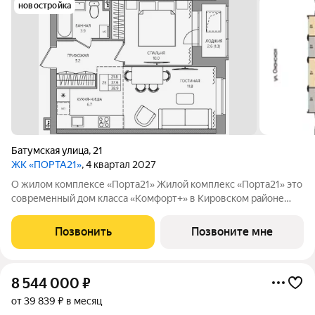
новостройка
Батумская улица
,
21
ЖК «ПОРТА21»
, 4 квартал 2027
О жилом комплексе «Порта21» Жилой комплекс «Порта21» это
современный дом класса «Комфорт+» в Кировском районе
Перми, рядом с берегом Камы. Проект для тех, кто ищет
баланс между городской жизнью и ощущением спокойствия.
Позвонить
Позвоните мне
Виды на Каму и близость
8 544 000
₽
от 39 839 ₽ в месяц