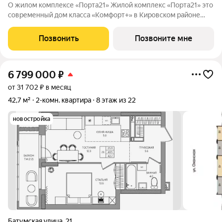
О жилом комплексе «Порта21» Жилой комплекс «Порта21» это
современный дом класса «Комфорт+» в Кировском районе
Перми, рядом с берегом Камы. Проект для тех, кто ищет
баланс между городской жизнью и ощущением спокойствия.
Позвонить
Позвоните мне
Виды на Каму и близость
6 799 000
₽
от 31 702 ₽ в месяц
42,7 м²
2-комн. квартира
8 этаж из 22
новостройка
Батумская улица
,
21