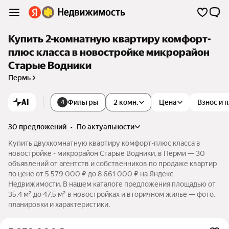
Купить 2-комнатную квартиру комфорт-
плюс класса в новостройке микрорайон
Старые Водники
Пермь
AI
Фильтры
2 комн.
Цена
Взнос и 
4
30 предложений
•
по актуальности
Купить двухкомнатную квартиру комфорт-плюс класса в
новостройке - микрорайон Старые Водники, в Перми — 30
объявлений от агентств и собственников по продаже квартир
по цене от 5 579 000 ₽ до 8 661 000 ₽ на Яндекс
Недвижимости. В нашем каталоге предложения площадью от
35,4 м² до 47,5 м² в новостройках и вторичном жилье — фото,
планировки и характеристики.