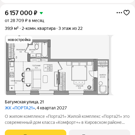
6 157 000
₽
от 28 709 ₽ в месяц
39,9 м²
2-комн. квартира
3 этаж из 22
новостройка
Батумская улица
,
21
ЖК «ПОРТА21»
, 4 квартал 2027
О жилом комплексе «Порта21» Жилой комплекс «Порта21» это
современный дом класса «Комфорт+» в Кировском районе
Перми, рядом с берегом Камы. Проект для тех, кто ищет
баланс между городской жизнью и ощущением спокойствия.