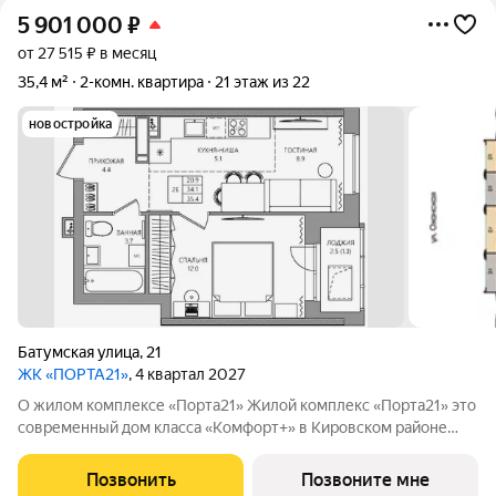
5 901 000
₽
от 27 515 ₽ в месяц
35,4 м²
2-комн. квартира
21 этаж из 22
новостройка
Батумская улица
,
21
ЖК «ПОРТА21»
, 4 квартал 2027
О жилом комплексе «Порта21» Жилой комплекс «Порта21» это
современный дом класса «Комфорт+» в Кировском районе
Перми, рядом с берегом Камы. Проект для тех, кто ищет
баланс между городской жизнью и ощущением спокойствия.
Позвонить
Позвоните мне
Виды на Каму и близость