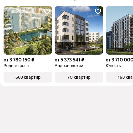
от 3 780 150 ₽
от 5 373 541 ₽
от 3 710 000
Родные росы
Андроновский
Юность
688 квартир
70 квартир
168 кв