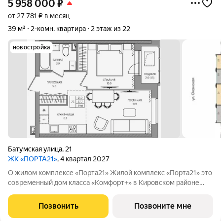
5 958 000
₽
от 27 781 ₽ в месяц
39 м²
2-комн. квартира
2 этаж из 22
новостройка
Батумская улица
,
21
ЖК «ПОРТА21»
, 4 квартал 2027
О жилом комплексе «Порта21» Жилой комплекс «Порта21» это
современный дом класса «Комфорт+» в Кировском районе
Перми, рядом с берегом Камы. Проект для тех, кто ищет
баланс между городской жизнью и ощущением спокойствия.
Позвонить
Позвоните мне
Виды на Каму и близость