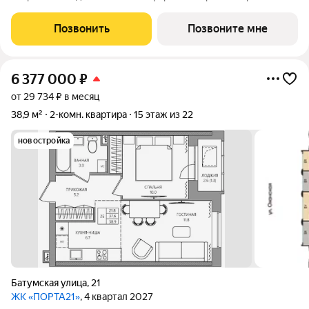
Перми, рядом с берегом Камы. Проект для тех, кто ищет
баланс между городской жизнью и ощущением спокойствия.
Позвонить
Позвоните мне
Виды на Каму и близость
6 377 000
₽
от 29 734 ₽ в месяц
38,9 м²
2-комн. квартира
15 этаж из 22
новостройка
Батумская улица
,
21
ЖК «ПОРТА21»
, 4 квартал 2027