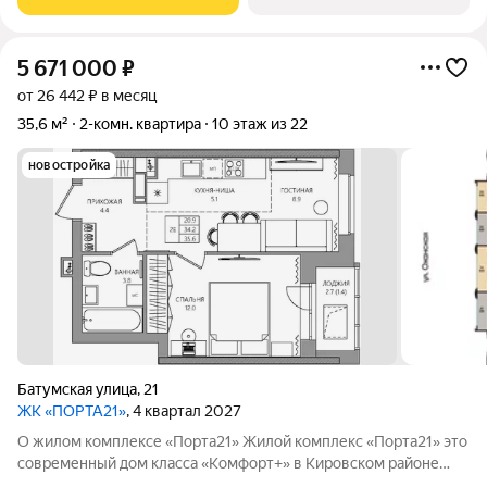
Виды на Каму и близость
5 671 000
₽
от 26 442 ₽ в месяц
35,6 м²
2-комн. квартира
10 этаж из 22
новостройка
Батумская улица
,
21
ЖК «ПОРТА21»
, 4 квартал 2027
О жилом комплексе «Порта21» Жилой комплекс «Порта21» это
современный дом класса «Комфорт+» в Кировском районе
Перми, рядом с берегом Камы. Проект для тех, кто ищет