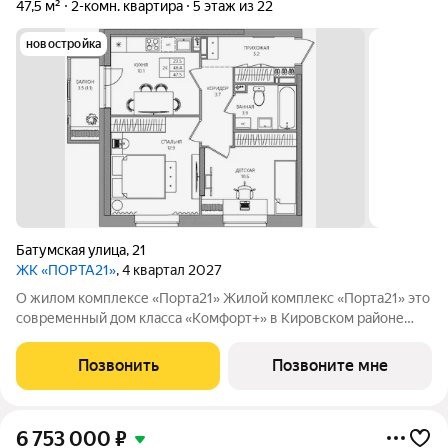
47,5 м²
2-комн. квартира
5 этаж из 22
новостройка
Батумская улица
,
21
ЖК «ПОРТА21»
, 4 квартал 2027
О жилом комплексе «Порта21» Жилой комплекс «Порта21» это
современный дом класса «Комфорт+» в Кировском районе
Перми, рядом с берегом Камы. Проект для тех, кто ищет
баланс между городской жизнью и ощущением спокойствия.
Позвонить
Позвоните мне
Виды на Каму и близость
6 753 000
₽