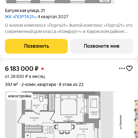
Батумская улица
,
21
ЖК «ПОРТА21»
, 4 квартал 2027
О жилом комплексе «Порта21» Жилой комплекс «Порта21» это
современный дом класса «Комфорт+» в Кировском районе
Перми, рядом с берегом Камы. Проект для тех, кто ищет
баланс между городской жизнью и ощущением спокойствия.
Позвонить
Позвоните мне
Виды на Каму и близость
6 183 000
₽
от 28 830 ₽ в месяц
39,1 м²
2-комн. квартира
8 этаж из 22
новостройка