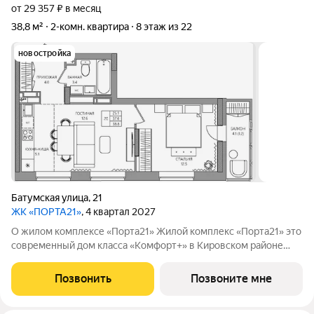
от 29 357 ₽ в месяц
38,8 м²
2-комн. квартира
8 этаж из 22
новостройка
Батумская улица
,
21
ЖК «ПОРТА21»
, 4 квартал 2027
О жилом комплексе «Порта21» Жилой комплекс «Порта21» это
современный дом класса «Комфорт+» в Кировском районе
Перми, рядом с берегом Камы. Проект для тех, кто ищет
баланс между городской жизнью и ощущением спокойствия.
Позвонить
Позвоните мне
Виды на Каму и близость