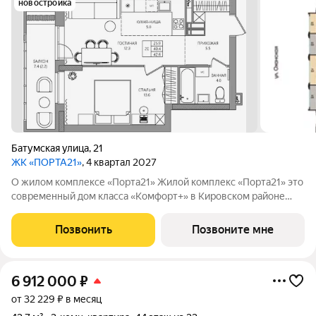
новостройка
Батумская улица
,
21
ЖК «ПОРТА21»
, 4 квартал 2027
О жилом комплексе «Порта21» Жилой комплекс «Порта21» это
современный дом класса «Комфорт+» в Кировском районе
Перми, рядом с берегом Камы. Проект для тех, кто ищет
баланс между городской жизнью и ощущением спокойствия.
Позвонить
Позвоните мне
Виды на Каму и близость
6 912 000
₽
от 32 229 ₽ в месяц