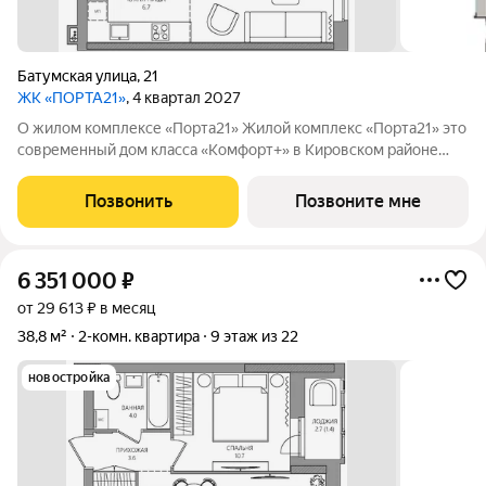
Батумская улица
,
21
ЖК «ПОРТА21»
, 4 квартал 2027
О жилом комплексе «Порта21» Жилой комплекс «Порта21» это
современный дом класса «Комфорт+» в Кировском районе
Перми, рядом с берегом Камы. Проект для тех, кто ищет
баланс между городской жизнью и ощущением спокойствия.
Позвонить
Позвоните мне
Виды на Каму и близость
6 351 000
₽
от 29 613 ₽ в месяц
38,8 м²
2-комн. квартира
9 этаж из 22
новостройка