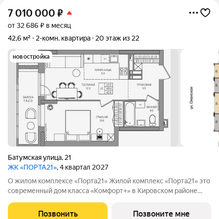
7 010 000
₽
от 32 686 ₽ в месяц
42,6 м²
2-комн. квартира
20 этаж из 22
новостройка
Батумская улица
,
21
ЖК «ПОРТА21»
, 4 квартал 2027
О жилом комплексе «Порта21» Жилой комплекс «Порта21» это
современный дом класса «Комфорт+» в Кировском районе
Перми, рядом с берегом Камы. Проект для тех, кто ищет
баланс между городской жизнью и ощущением спокойствия.
Позвонить
Позвоните мне