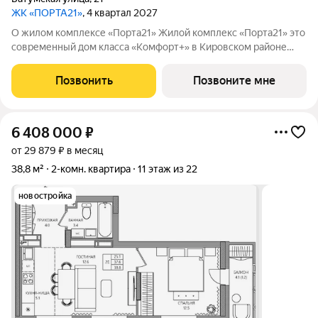
ЖК «ПОРТА21»
, 4 квартал 2027
О жилом комплексе «Порта21» Жилой комплекс «Порта21» это
современный дом класса «Комфорт+» в Кировском районе
Перми, рядом с берегом Камы. Проект для тех, кто ищет
баланс между городской жизнью и ощущением спокойствия.
Позвонить
Позвоните мне
Виды на Каму и близость
6 408 000
₽
от 29 879 ₽ в месяц
38,8 м²
2-комн. квартира
11 этаж из 22
новостройка