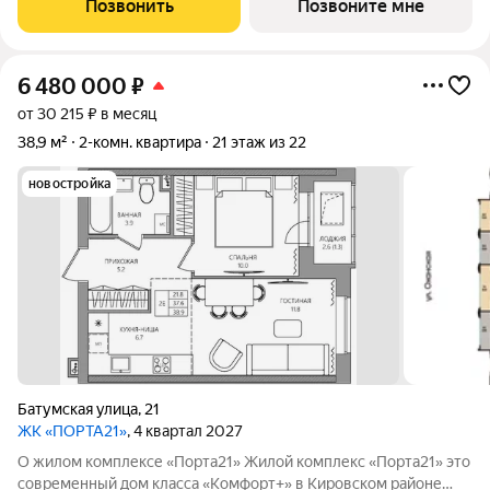
Позвонить
Позвоните мне
Виды на Каму и близость
6 480 000
₽
от 30 215 ₽ в месяц
38,9 м²
2-комн. квартира
21 этаж из 22
новостройка
Батумская улица
,
21
ЖК «ПОРТА21»
, 4 квартал 2027
О жилом комплексе «Порта21» Жилой комплекс «Порта21» это
современный дом класса «Комфорт+» в Кировском районе