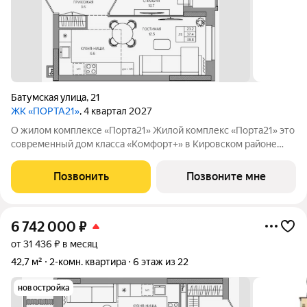
Батумская улица
,
21
ЖК «ПОРТА21»
, 4 квартал 2027
О жилом комплексе «Порта21» Жилой комплекс «Порта21» это
современный дом класса «Комфорт+» в Кировском районе
Перми, рядом с берегом Камы. Проект для тех, кто ищет
баланс между городской жизнью и ощущением спокойствия.
Позвонить
Позвоните мне
Виды на Каму и близость
6 742 000
₽
от 31 436 ₽ в месяц
42,7 м²
2-комн. квартира
6 этаж из 22
новостройка