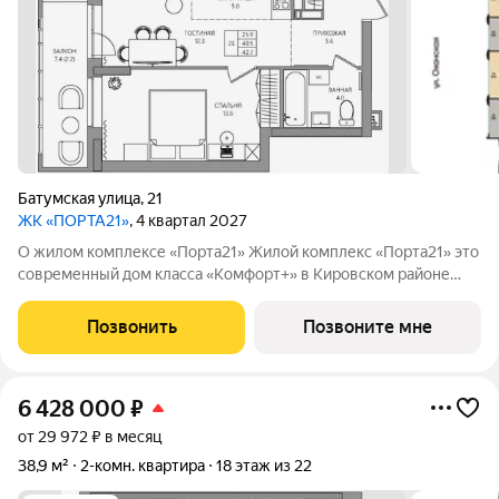
Батумская улица
,
21
ЖК «ПОРТА21»
, 4 квартал 2027
О жилом комплексе «Порта21» Жилой комплекс «Порта21» это
современный дом класса «Комфорт+» в Кировском районе
Перми, рядом с берегом Камы. Проект для тех, кто ищет
баланс между городской жизнью и ощущением спокойствия.
Позвонить
Позвоните мне
Виды на Каму и близость
6 428 000
₽
от 29 972 ₽ в месяц
38,9 м²
2-комн. квартира
18 этаж из 22