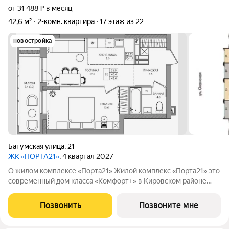
от 31 488 ₽ в месяц
42,6 м²
2-комн. квартира
17 этаж из 22
новостройка
Батумская улица
,
21
ЖК «ПОРТА21»
, 4 квартал 2027
О жилом комплексе «Порта21» Жилой комплекс «Порта21» это
современный дом класса «Комфорт+» в Кировском районе
Перми, рядом с берегом Камы. Проект для тех, кто ищет
баланс между городской жизнью и ощущением спокойствия.
Позвонить
Позвоните мне
Виды на Каму и близость