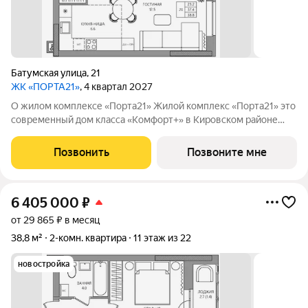
Батумская улица
,
21
ЖК «ПОРТА21»
, 4 квартал 2027
О жилом комплексе «Порта21» Жилой комплекс «Порта21» это
современный дом класса «Комфорт+» в Кировском районе
Перми, рядом с берегом Камы. Проект для тех, кто ищет
баланс между городской жизнью и ощущением спокойствия.
Позвонить
Позвоните мне
Виды на Каму и близость
6 405 000
₽
от 29 865 ₽ в месяц
38,8 м²
2-комн. квартира
11 этаж из 22
новостройка