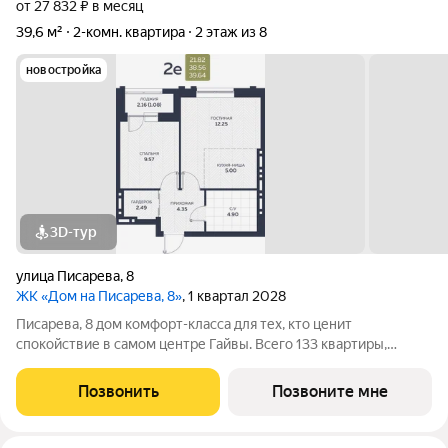
от 27 832 ₽ в месяц
39,6 м²
2-комн. квартира
2 этаж из 8
новостройка
3D-тур
улица Писарева
,
8
ЖК «Дом на Писарева, 8»
, 1 квартал 2028
Писарева, 8 дом комфорт-класса для тех, кто ценит
спокойствие в самом центре Гайвы. Всего 133 квартиры,
расположенные в двух секциях высотой 7 этажей. Лифты
зарубежного производства. Всё необходимое в пешей
Позвонить
Позвоните мне
доступности: детские сады и гимназия,