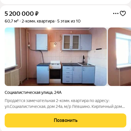
5 200 000
₽
60,7 м²
2-комн. квартира
5 этаж из 10
Социалистическая улица
,
24А
Продаётся замечательная 2-комн. квартира по адресу:
ул.Социалистическая, дом 24а, м/р Лёвшино. Кирпичный дом
2009 года постройки, этаж 5/10. Площадь без учёта двух
лоджий - 60,7 кв.м., с площадью двух лоджий - 69 кв.м.
Позвонить
Комнаты - 21,4 - 11,5 кв.м.