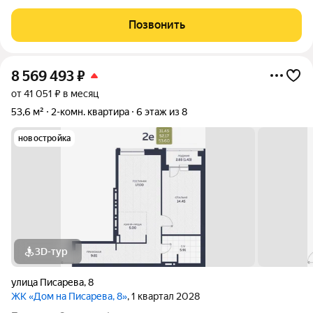
в 2026 году! Квартира находится на 9-ом этаже 9-ти этажного
жилого дома. Соседи сверху вас не побеспокоят.
Позвонить
Современные холлы. Очень чистые и
8 569 493
₽
от 41 051 ₽ в месяц
53,6 м²
2-комн. квартира
6 этаж из 8
новостройка
3D-тур
улица Писарева
,
8
ЖК «Дом на Писарева, 8»
, 1 квартал 2028