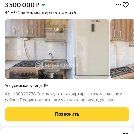
3 500 000
₽
44 м²
2-комн. квартира
5 этаж из 5
Уссурийская улица
,
19
Арт. 136320778 Светлая уютная квартира в тихом спальном
районе Продается светлая и уютная квартира, идеально
подходящая для дружной семьи или одиночки. Квартира
расположена в тихом спальном районе города, что обеспечит
Позвонить
вам комфорт и спокойствие.