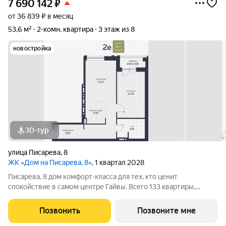
7 690 142
₽
от 36 839 ₽ в месяц
53,6 м²
2-комн. квартира
3 этаж из 8
новостройка
3D-тур
улица Писарева
,
8
ЖК «Дом на Писарева, 8»
, 1 квартал 2028
Писарева, 8 дом комфорт-класса для тех, кто ценит
спокойствие в самом центре Гайвы. Всего 133 квартиры,
расположенные в двух секциях высотой 7 этажей. Лифты
зарубежного производства. Всё необходимое в пешей
Позвонить
Позвоните мне
доступности: детские сады и гимназия,