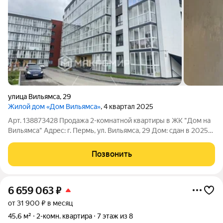
улица Вильямса
,
29
Жилой дом «Дом Вильямса»
, 4 квартал 2025
Арт. 138873428 Продажа 2-комнатной квартиры в ЖК "Дом на
Вильямса" Адрес: г. Пермь, ул. Вильямса, 29 Дом: сдан в 2025
году, малоквартирный дом, 6 этаж из 6 верхний, тишина и
никаких верхних соседей Площадь: 49 м Ремонт: предчистовая
Позвонить
отделка от
6 659 063
₽
от 31 900 ₽ в месяц
45,6 м²
2-комн. квартира
7 этаж из 8