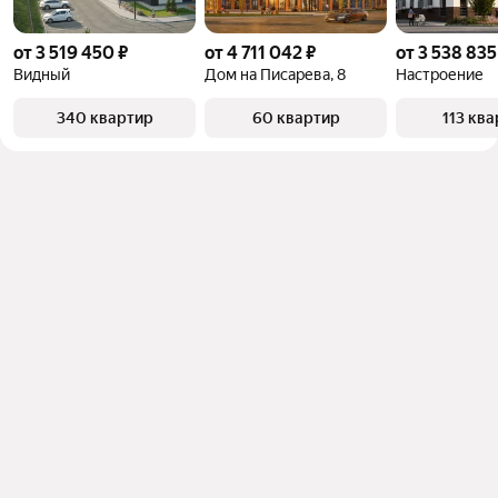
от 3 519 450 ₽
от 4 711 042 ₽
от 3 538 835
Видный
Дом на Писарева, 8
Настроение
340 квартир
60 квартир
113 кв