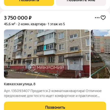
доступности: детские сады и гимназия,
3 750 000
₽
45,6 м²
2-комн. квартира
1 этаж из 5
Кавказская улица
,
8
Арт. 135093407 Продается 2-комнатная квартира! Отличное
предложение для тех кто ищет комфортное и практичное
жилье.Изолированные комнаты с просторной площадью,
комфортная планировка Окна на разные стороны- много света
Позвонить