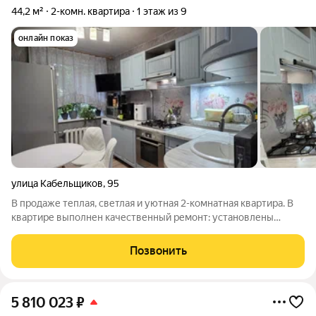
44,2 м²
2-комн. квартира
1 этаж из 9
онлайн показ
улица Кабельщиков
,
95
В продаже теплая, светлая и уютная 2-комнатная квартира. В
квартире выполнен качественный ремонт: установлены
стеклопакеты, натяжные потолки, хорошая входная дверь, на
полу покрытие ламинат и ковролин, лоджия остеклена,
Позвонить
заменены все межкомнатные
5 810 023
₽