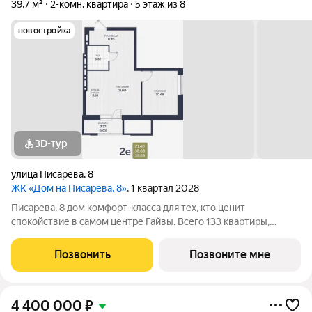
39,7 м²
2-комн. квартира
5 этаж из 8
новостройка
3D-тур
улица Писарева
,
8
ЖК «Дом на Писарева, 8»
, 1 квартал 2028
Писарева, 8 дом комфорт-класса для тех, кто ценит
спокойствие в самом центре Гайвы. Всего 133 квартиры,
расположенные в двух секциях высотой 7 этажей. Лифты
зарубежного производства. Всё необходимое в пешей
Позвонить
Позвоните мне
доступности: детские сады и гимназия,
4 400 000
₽