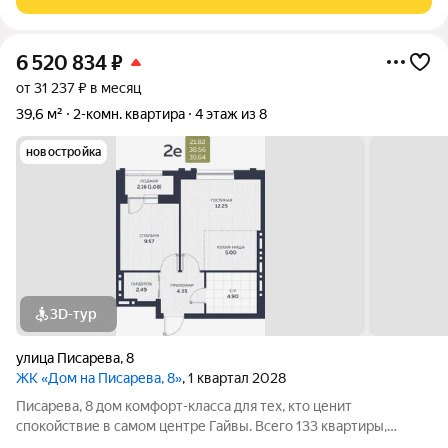
и свежего воздуха Дом панельный,
6 520 834
₽
от 31 237 ₽ в месяц
39,6 м²
2-комн. квартира
4 этаж из 8
новостройка
3D-тур
улица Писарева
,
8
ЖК «Дом на Писарева, 8»
, 1 квартал 2028
Писарева, 8 дом комфорт-класса для тех, кто ценит
спокойствие в самом центре Гайвы. Всего 133 квартиры,
расположенные в двух секциях высотой 7 этажей. Лифты