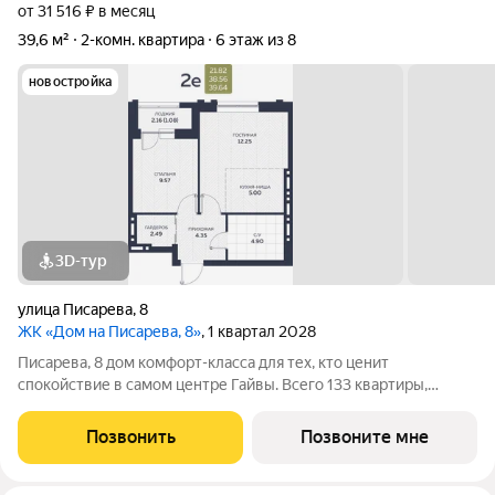
от 31 516 ₽ в месяц
39,6 м²
2-комн. квартира
6 этаж из 8
новостройка
3D-тур
улица Писарева
,
8
ЖК «Дом на Писарева, 8»
, 1 квартал 2028
Писарева, 8 дом комфорт-класса для тех, кто ценит
спокойствие в самом центре Гайвы. Всего 133 квартиры,
расположенные в двух секциях высотой 7 этажей. Лифты
зарубежного производства. Всё необходимое в пешей
Позвонить
Позвоните мне
доступности: детские сады и гимназия,