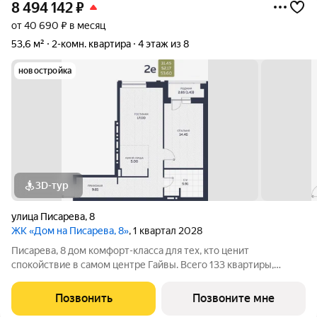
8 494 142
₽
от 40 690 ₽ в месяц
53,6 м²
2-комн. квартира
4 этаж из 8
новостройка
3D-тур
улица Писарева
,
8
ЖК «Дом на Писарева, 8»
, 1 квартал 2028
Писарева, 8 дом комфорт-класса для тех, кто ценит
спокойствие в самом центре Гайвы. Всего 133 квартиры,
расположенные в двух секциях высотой 7 этажей. Лифты
зарубежного производства. Всё необходимое в пешей
Позвонить
Позвоните мне
доступности: детские сады и гимназия,