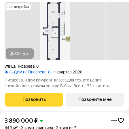
новостройка
3D-тур
улица Писарева
,
8
ЖК «Дом на Писарева, 8»
, 1 квартал 2028
Писарева, 8 дом комфорт-класса для тех, кто ценит
спокойствие в самом центре Гайвы. Всего 133 квартиры,
расположенные в двух секциях высотой 7 этажей. Лифты
зарубежного производства. Всё необходимое в пешей
Позвонить
Позвоните мне
доступности: детские сады и гимназия,
3 890 000
₽
44,9 м²
2-комн. квартира
2 этаж из 5