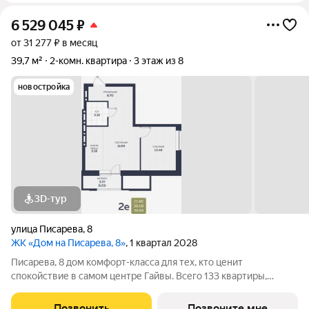
6 529 045
₽
от 31 277 ₽ в месяц
39,7 м²
2-комн. квартира
3 этаж из 8
новостройка
3D-тур
улица Писарева
,
8
ЖК «Дом на Писарева, 8»
, 1 квартал 2028
Писарева, 8 дом комфорт-класса для тех, кто ценит
спокойствие в самом центре Гайвы. Всего 133 квартиры,
расположенные в двух секциях высотой 7 этажей. Лифты
зарубежного производства. Всё необходимое в пешей
Позвонить
Позвоните мне