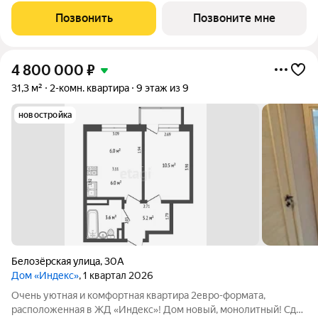
зарубежного производства. Всё необходимое в пешей
Позвонить
Позвоните мне
доступности: детские сады и гимназия,
4 800 000
₽
31,3 м²
2-комн. квартира
9 этаж из 9
новостройка
Белозёрская улица
,
30А
Дом «Индекс»
, 1 квартал 2026
Очень уютная и комфортная квартира 2евро-формата,
расположенная в ЖД «Индекс»! Дом новый, монолитный! Сдан