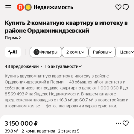
Купить 2-комнатную квартиру в ипотеку в
районе Орджоникидзевский
Пермь
AI
Фильтры
2 комн.
Районы
Цена
3
48 предложений
•
по актуальности
Купить двухкомнатную квартиру в ипотеку в районе
Орджоникидзевский в Перми — 48 объявлений от агентств и
собственников по продаже квартир по цене от 1 000 050 ₽ до
8 569 493 ₽ на Яндекс Недвижимости. В нашем каталоге
предложения площадью от 16,3 м² до 60,7 м² в новостройках и
вторичном жилье — фото, планировки и характеристики.
3 150 000
₽
39,8 м²
2-комн. квартира
2 этаж из 5