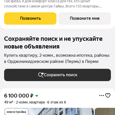
Писарева, 8 дом комфорт-класса для тех, кто ценит
спокойствие в самом центре Гайвы. Всего 133 квартиры,
расположенные в двух секциях высотой 7 этажей. Лифты
зарубежного производства. Всё необходимое в пешей
Позвонить
Позвоните мне
доступности: детские сады и гимназия,
Сохраняйте поиск и не упускайте
новые объявления
Купить квартиру, 2-комн., возможна ипотека, районы:
в Орджоникидзевском районе (Пермь) в Перми
Сохранить поиск
6 100 000
₽
49 м²
2-комн. квартира
6 этаж из 6
новостройка