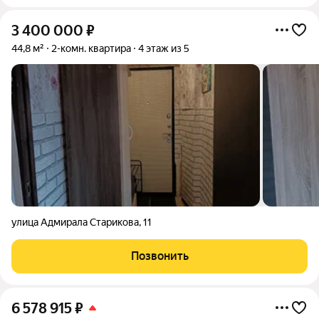
3 400 000
₽
44,8 м²
2-комн. квартира
4 этаж из 5
улица Адмирала Старикова
,
11
Позвонить
6 578 915
₽