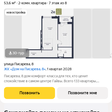
53,6 м²
2-комн. квартира
7 этаж из 8
новостройка
3D-тур
улица Писарева
,
8
ЖК «Дом на Писарева, 8»
, 1 квартал 2028
Писарева, 8 дом комфорт-класса для тех, кто ценит
спокойствие в самом центре Гайвы. Всего 133 квартиры,
расположенные в двух секциях высотой 7 этажей. Лифты
зарубежного производства. Всё необходимое в пешей
Позвонить
Позвоните мне
доступности: детские сады и гимназия,