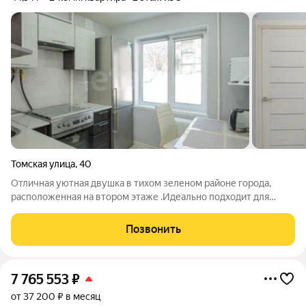
Томская улица
,
40
Отличная уютная двушка в тихом зеленом районе города,
расположенная на втором этаже .Идеально подходит для
семей с детьми: рядом есть школа и детский сад ребенок
может ходить самостоятельно. - Расположение: рядом пляж,
Позвонить
где летом можно загорать . -
7 765 553
₽
от 37 200 ₽ в месяц