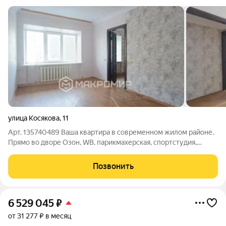
улица Косякова
,
11
Арт. 135740489 Ваша квартира в современном жилом районе.
Прямо во дворе Озон, WB, парикмахерская, спортстудия,
недалеко школа, в соседних домах все необходимые магазины
и сервисы. Отличная транспортная доступность. На
Позвонить
прилегающей территории всегда
6 529 045
₽
от 31 277 ₽ в месяц