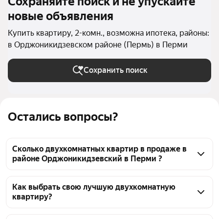
Сохраняйте поиск и не упускайте
новые объявления
Купить квартиру, 2-комн., возможна ипотека, районы:
в Орджоникидзевском районе (Пермь) в Перми
Сохранить поиск
Остались вопросы?
Сколько двухкомнатных квартир в продаже в
районе Орджоникидзевский в Перми ?
На Яндекс Недвижимости в продаже в районе 
Орджоникидзевский в Перми 48 двухкомнатных 
Как выбрать свою лучшую двухкомнатную
квартиру?
квартир, из них 31 объявление от агентств, 17 
объявлений от застройщиков
Чтобы купить 2-комнатную квартиру в ипотеку в 