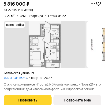
5 816 000
₽
от 27 119 ₽ в месяц
36,9 м²
1-комн. квартира
10 этаж из 22
новостройка
Батумская улица
,
21
ЖК «ПОРТА21»
, 4 квартал 2027
О жилом комплексе «Порта21» Жилой комплекс «Порта21» это
современный дом класса «Комфорт+» в Кировском районе
Перми, рядом с берегом Камы. Проект для тех, кто ищет
баланс между городской жизнью и ощущением спокойствия.
Позвонить
Позвоните мне
Виды на Каму и близость