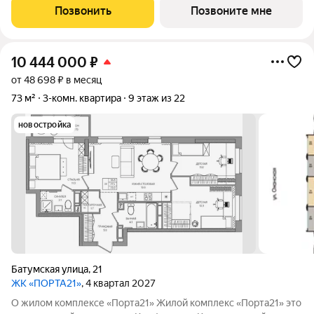
баланс между городской жизнью и ощущением спокойствия.
Позвонить
Позвоните мне
Виды на Каму и близость
10 444 000
₽
от 48 698 ₽ в месяц
73 м²
3-комн. квартира
9 этаж из 22
новостройка
Батумская улица
,
21
ЖК «ПОРТА21»
, 4 квартал 2027
О жилом комплексе «Порта21» Жилой комплекс «Порта21» это