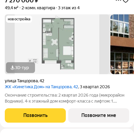
7 270 000
₽
49,4 м²
2-комн. квартира
3 этаж из 4
новостройка
3D-тур
улица Танцорова
,
42
ЖК «Кинетика Дом» на Танцорова, 42
, 3 квартал 2026
Окончание строительства: 2 квартал 2026 года (микрорайон
Водники). 4-х этажный дом комфорт-класса с лифтом: 1.
Безопасность 24/7 (консьерж-сервис, видеонаблюдение,
противопожарная безопасность, качественные входные двери
Позвонить
Позвоните мне
с двумя замками, домофон в