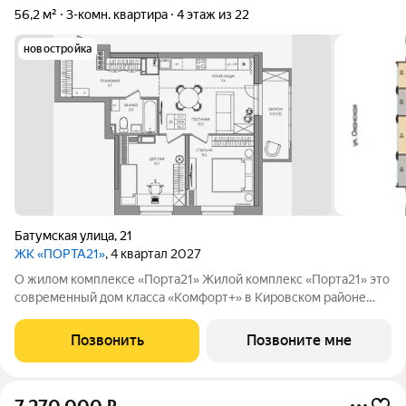
56,2 м²
3-комн. квартира
4 этаж из 22
новостройка
Батумская улица
,
21
ЖК «ПОРТА21»
, 4 квартал 2027
О жилом комплексе «Порта21» Жилой комплекс «Порта21» это
современный дом класса «Комфорт+» в Кировском районе
Перми, рядом с берегом Камы. Проект для тех, кто ищет
баланс между городской жизнью и ощущением спокойствия.
Позвонить
Позвоните мне
Виды на Каму и близость