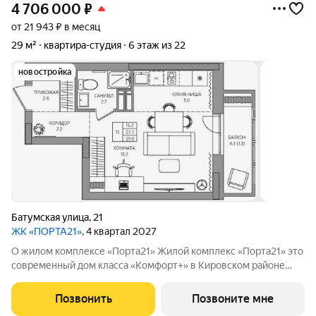
4 706 000
₽
от 21 943 ₽ в месяц
29 м²
квартира-студия
6 этаж из 22
новостройка
Батумская улица
,
21
ЖК «ПОРТА21»
, 4 квартал 2027
О жилом комплексе «Порта21» Жилой комплекс «Порта21» это
современный дом класса «Комфорт+» в Кировском районе
Перми, рядом с берегом Камы. Проект для тех, кто ищет
баланс между городской жизнью и ощущением спокойствия.
Позвонить
Позвоните мне
Виды на Каму и близость