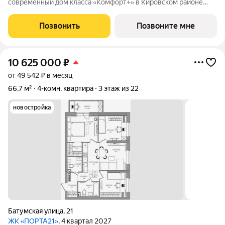
современный дом класса «Комфорт+» в Кировском районе
Перми, рядом с берегом Камы. Проект для тех, кто ищет
баланс между городской жизнью и ощущением спокойствия.
Позвонить
Позвоните мне
Виды на Каму и близость
10 625 000
₽
от 49 542 ₽ в месяц
66,7 м²
4-комн. квартира
3 этаж из 22
новостройка
Батумская улица
,
21
ЖК «ПОРТА21»
, 4 квартал 2027