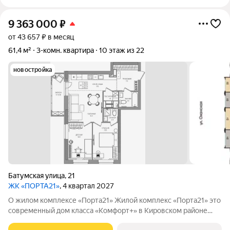
9 363 000
₽
от 43 657 ₽ в месяц
61,4 м²
3-комн. квартира
10 этаж из 22
новостройка
Батумская улица
,
21
ЖК «ПОРТА21»
, 4 квартал 2027
О жилом комплексе «Порта21» Жилой комплекс «Порта21» это
современный дом класса «Комфорт+» в Кировском районе
Перми, рядом с берегом Камы. Проект для тех, кто ищет