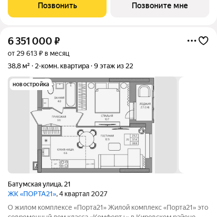
баланс между городской жизнью и ощущением спокойствия.
Позвонить
Позвоните мне
Виды на Каму и близость
6 351 000
₽
от 29 613 ₽ в месяц
38,8 м²
2-комн. квартира
9 этаж из 22
новостройка
Батумская улица
,
21
ЖК «ПОРТА21»
, 4 квартал 2027
О жилом комплексе «Порта21» Жилой комплекс «Порта21» это