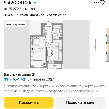
5 420 000
₽
от 25 272 ₽ в месяц
37,4 м²
1-комн. квартира
2 этаж из 22
новостройка
Батумская улица
,
21
ЖК «ПОРТА21»
, 4 квартал 2027
О жилом комплексе «Порта21» Жилой комплекс «Порта21» это
современный дом класса «Комфорт+» в Кировском районе
Перми, рядом с берегом Камы. Проект для тех, кто ищет
баланс между городской жизнью и ощущением спокойствия.
Позвонить
Позвоните мне
Виды на Каму и близость