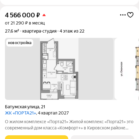
4 566 000
₽
от 21 290 ₽ в месяц
27,6 м²
квартира-студия
4 этаж из 22
новостройка
Батумская улица
,
21
ЖК «ПОРТА21»
, 4 квартал 2027
О жилом комплексе «Порта21» Жилой комплекс «Порта21» это
современный дом класса «Комфорт+» в Кировском районе
Перми, рядом с берегом Камы. Проект для тех, кто ищет