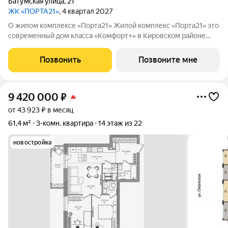
Батумская улица
,
21
ЖК «ПОРТА21»
, 4 квартал 2027
О жилом комплексе «Порта21» Жилой комплекс «Порта21» это
современный дом класса «Комфорт+» в Кировском районе
Перми, рядом с берегом Камы. Проект для тех, кто ищет
баланс между городской жизнью и ощущением спокойствия.
Позвонить
Позвоните мне
Виды на Каму и близость
9 420 000
₽
от 43 923 ₽ в месяц
61,4 м²
3-комн. квартира
14 этаж из 22
новостройка