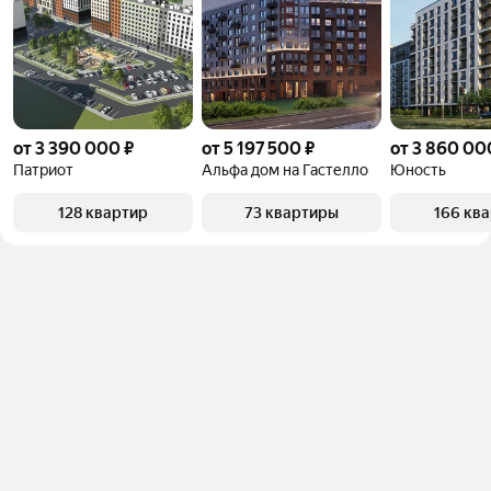
от 3 390 000 ₽
от 5 197 500 ₽
от 3 860 00
Патриот
Альфа дом на Гастелло
Юность
128 квартир
73 квартиры
166 кв