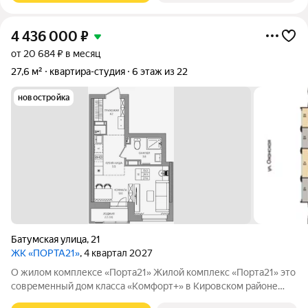
4 436 000
₽
от 20 684 ₽ в месяц
27,6 м²
квартира-студия
6 этаж из 22
новостройка
Батумская улица
,
21
ЖК «ПОРТА21»
, 4 квартал 2027
О жилом комплексе «Порта21» Жилой комплекс «Порта21» это
современный дом класса «Комфорт+» в Кировском районе
Перми, рядом с берегом Камы. Проект для тех, кто ищет