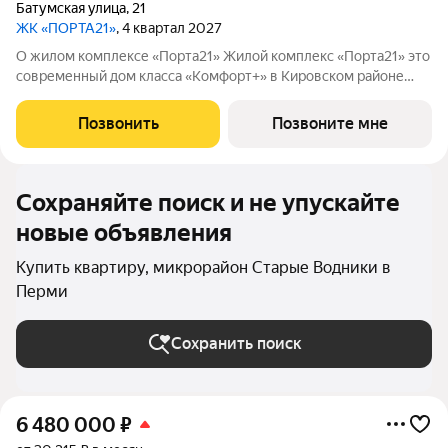
Батумская улица
,
21
ЖК «ПОРТА21»
, 4 квартал 2027
О жилом комплексе «Порта21» Жилой комплекс «Порта21» это
современный дом класса «Комфорт+» в Кировском районе
Перми, рядом с берегом Камы. Проект для тех, кто ищет
баланс между городской жизнью и ощущением спокойствия.
Позвонить
Позвоните мне
Виды на Каму и близость
Сохраняйте поиск и не упускайте
новые объявления
Купить квартиру, микрорайон Старые Водники в
Перми
Сохранить поиск
6 480 000
₽