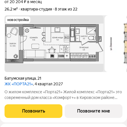
от 20 204 ₽ в месяц
26,2 м²
квартира-студия
8 этаж из 22
новостройка
Батумская улица
,
21
ЖК «ПОРТА21»
, 4 квартал 2027
О жилом комплексе «Порта21» Жилой комплекс «Порта21» это
современный дом класса «Комфорт+» в Кировском районе
Перми, рядом с берегом Камы. Проект для тех, кто ищет
баланс между городской жизнью и ощущением спокойствия.
Позвонить
Позвоните мне
Виды на Каму и близость