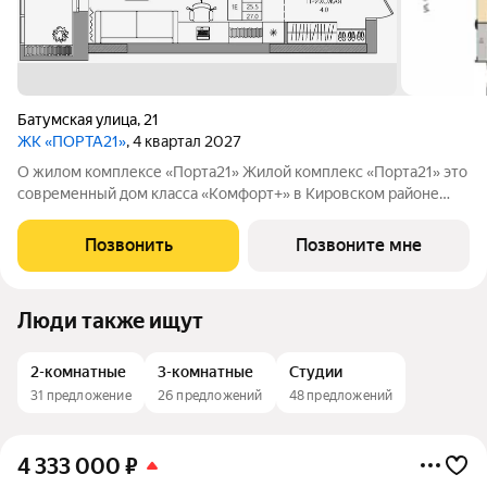
Батумская улица
,
21
ЖК «ПОРТА21»
, 4 квартал 2027
О жилом комплексе «Порта21» Жилой комплекс «Порта21» это
современный дом класса «Комфорт+» в Кировском районе
Перми, рядом с берегом Камы. Проект для тех, кто ищет
баланс между городской жизнью и ощущением спокойствия.
Позвонить
Позвоните мне
Виды на Каму и близость
Люди также ищут
2-комнатные
3-комнатные
Студии
31 предложение
26 предложений
48 предложений
4 333 000
₽