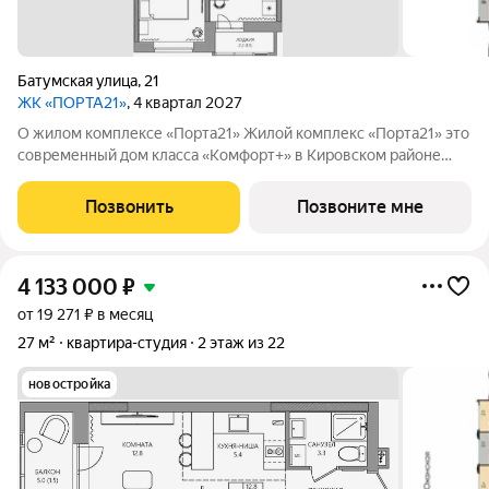
Батумская улица
,
21
ЖК «ПОРТА21»
, 4 квартал 2027
О жилом комплексе «Порта21» Жилой комплекс «Порта21» это
современный дом класса «Комфорт+» в Кировском районе
Перми, рядом с берегом Камы. Проект для тех, кто ищет
баланс между городской жизнью и ощущением спокойствия.
Позвонить
Позвоните мне
Виды на Каму и близость
4 133 000
₽
от 19 271 ₽ в месяц
27 м²
квартира-студия
2 этаж из 22
новостройка