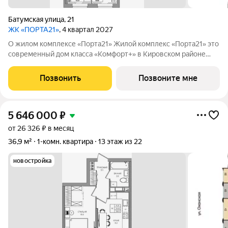
Батумская улица
,
21
ЖК «ПОРТА21»
, 4 квартал 2027
О жилом комплексе «Порта21» Жилой комплекс «Порта21» это
современный дом класса «Комфорт+» в Кировском районе
Перми, рядом с берегом Камы. Проект для тех, кто ищет
баланс между городской жизнью и ощущением спокойствия.
Позвонить
Позвоните мне
Виды на Каму и близость
5 646 000
₽
от 26 326 ₽ в месяц
36,9 м²
1-комн. квартира
13 этаж из 22
новостройка