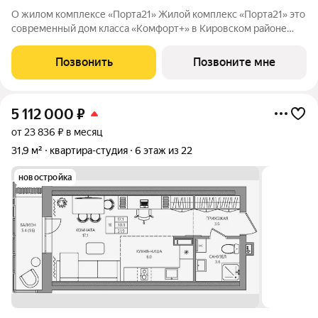
О жилом комплексе «Порта21» Жилой комплекс «Порта21» это
современный дом класса «Комфорт+» в Кировском районе
Перми, рядом с берегом Камы. Проект для тех, кто ищет
баланс между городской жизнью и ощущением спокойствия.
Позвонить
Позвоните мне
Виды на Каму и близость
5 112 000
₽
от 23 836 ₽ в месяц
31,9 м²
квартира-студия
6 этаж из 22
новостройка