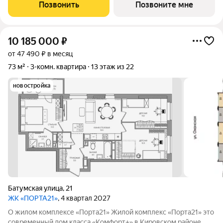
баланс между городской жизнью и ощущением спокойствия.
Позвонить
Позвоните мне
Виды на Каму и близость
10 185 000
₽
от 47 490 ₽ в месяц
73 м²
3-комн. квартира
13 этаж из 22
новостройка
Батумская улица
,
21
ЖК «ПОРТА21»
, 4 квартал 2027
О жилом комплексе «Порта21» Жилой комплекс «Порта21» это
современный дом класса «Комфорт+» в Кировском районе