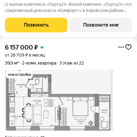
О жилом комплексе «Порта21» Жилой комплекс «Порта21» это
современный дом класса «Комфорт+» в Кировском районе
Перми, рядом с берегом Камы. Проект для тех, кто ищет
баланс между городской жизнью и ощущением спокойствия.
Позвонить
Позвоните мне
Виды на Каму и близость
6 157 000
₽
от 28 709 ₽ в месяц
39,9 м²
2-комн. квартира
3 этаж из 22
новостройка