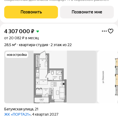
Перми, рядом с берегом Камы. Проект для тех, кто ищет
баланс между городской жизнью и ощущением спокойствия.
Позвонить
Позвоните мне
Виды на Каму и близость
4 307 000
₽
от 20 082 ₽ в месяц
28,5 м²
квартира-студия
2 этаж из 22
новостройка
Батумская улица
,
21
ЖК «ПОРТА21»
, 4 квартал 2027