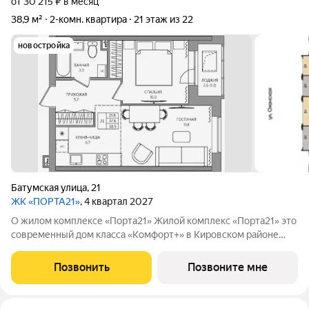
от 30 215 ₽ в месяц
38,9 м²
2-комн. квартира
21 этаж из 22
новостройка
Батумская улица
,
21
ЖК «ПОРТА21»
, 4 квартал 2027
О жилом комплексе «Порта21» Жилой комплекс «Порта21» это
современный дом класса «Комфорт+» в Кировском районе
Перми, рядом с берегом Камы. Проект для тех, кто ищет
баланс между городской жизнью и ощущением спокойствия.
Позвонить
Позвоните мне
Виды на Каму и близость