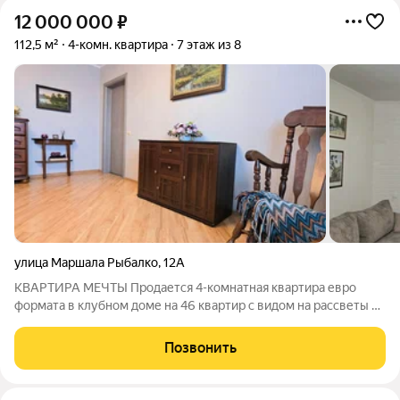
12 000 000
₽
112,5 м²
4-комн. квартира
7 этаж из 8
улица Маршала Рыбалко
,
12А
КВАРТИРА МЕЧТЫ Продается 4-комнатная квартира евро
формата в клубном доме на 46 квартир с видом на рассветы в
Закамске Если вы ищете не просто квадратные метры, а место
силы и уюта вам сюда! Кирпичный дом индивидуального
Позвонить
проекта. Надежность и