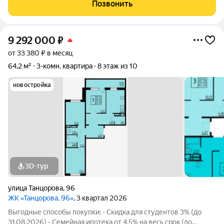
коммунальные платежи. Рядом детсады, школы, новый
Позвонить
бассейн, лыжная база, магазины,
9 292 000
₽
от 33 380 ₽ в месяц
64,2 м²
3-комн. квартира
8 этаж из 10
новостройка
3D-тур
улица Танцорова
,
96
ЖК «Танцорова, 96»
, 3 квартал 2026
Выгодные способы покупки: - Скидка для студентов 3% (до
31.08.2026) - Семейная ипотека от 4,5% на весь срок (до