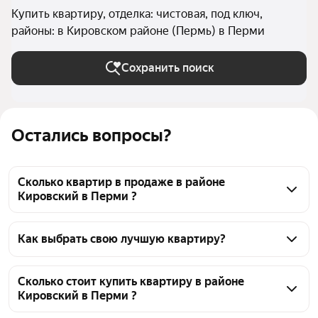
Купить квартиру, отделка: чистовая, под ключ,
районы: в Кировском районе (Пермь) в Перми
Сохранить поиск
Остались вопросы?
Сколько квартир в продаже в районе
Кировский в Перми ?
На Яндекс Недвижимости в продаже в районе 
Кировский в Перми 179 квартир, из них 4 
Как выбрать свою лучшую квартиру?
объявления от собственников, 148 объявлений от 
Чтобы купить квартиру с отделкой в районе 
агентств, 27 объявлений от застройщиков
Кировский, воспользуйтесь тепловой картой для 
Сколько стоит купить квартиру в районе
Кировский в Перми ?
оценки инфраструктуры и транспортной 
доступности в выбранном районе в районе 