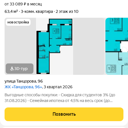
от 33 089 ₽ в месяц
63,4 м²
3-комн. квартира
2 этаж из 10
новостройка
3D-тур
улица Танцорова
,
96
ЖК «Танцорова, 96»
, 3 квартал 2026
Выгодные способы покупки: - Скидка для студентов 3% (до
31.08.2026) - Семейная ипотека от 4,5% на весь срок (до
30.09.2026) - Скидка молодой семье до 3% (до 31.08.2026) -
Скидка до 3% за каждого ребёнка (до 31.08.2026) -
Позвонить
Материнский и жилищный