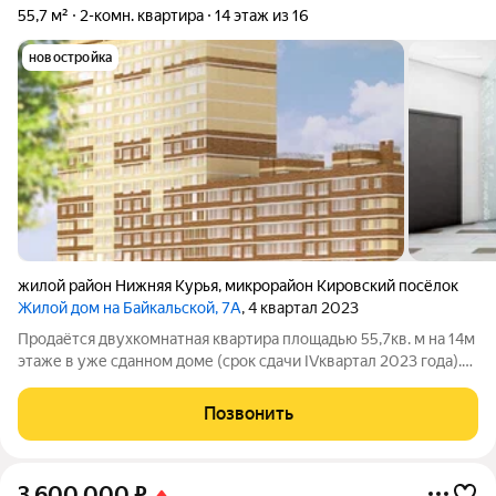
55,7 м²
2-комн. квартира
14 этаж из 16
новостройка
жилой район Нижняя Курья
,
микрорайон Кировский посёлок
Жилой дом на Байкальской, 7А
, 4 квартал 2023
Продаётся двухкомнатная квартира площадью 55,7кв. м на 14м
этаже в уже сданном доме (срок сдачи IVквартал 2023 года).
Жильё находится в монолитнокирпичном жилом комплексе
переменной этажности от строительной компании «Австром»
Позвонить
в Кировском районе
3 600 000
₽