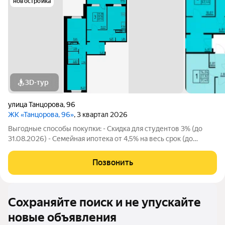
новостройка
3D-тур
улица Танцорова
,
96
ЖК «Танцорова, 96»
, 3 квартал 2026
Выгодные способы покупки: - Скидка для студентов 3% (до
31.08.2026) - Семейная ипотека от 4,5% на весь срок (до
30.09.2026) - Скидка молодой семье до 3% (до 31.08.2026) -
Скидка до 3% за каждого ребёнка (до 31.08.2026) -
Позвонить
Материнский и жилищный
Сохраняйте поиск и не упускайте
новые объявления