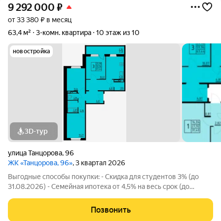
9 292 000
₽
от 33 380 ₽ в месяц
63,4 м²
3-комн. квартира
10 этаж из 10
новостройка
3D-тур
улица Танцорова
,
96
ЖК «Танцорова, 96»
, 3 квартал 2026
Выгодные способы покупки: - Скидка для студентов 3% (до
31.08.2026) - Семейная ипотека от 4,5% на весь срок (до
30.09.2026) - Скидка молодой семье до 3% (до 31.08.2026) -
Скидка до 3% за каждого ребёнка (до 31.08.2026) -
Позвонить
Материнский и жилищный