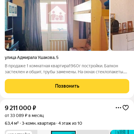
улица Адмирала Ушакова
,
5
В продаже 1 комнатная квартира1960г постройки. Балкон
застеклен и обшит, трубы заменены. На окнах стеклопакеты.
Санузел совмещенный. В квартире остается кухонный
гарнитур. Вся инфраструктура находится в шаговой
Позвонить
доступности: остановки общественного
9 211 000
₽
от 33 089 ₽ в месяц
63,4 м²
3-комн. квартира
4 этаж из 10