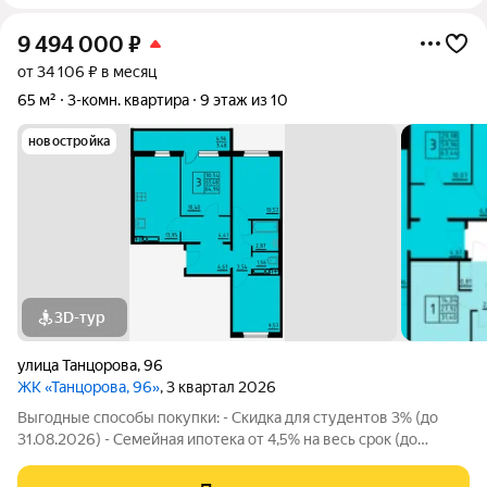
9 494 000
₽
от 34 106 ₽ в месяц
65 м²
3-комн. квартира
9 этаж из 10
новостройка
3D-тур
улица Танцорова
,
96
ЖК «Танцорова, 96»
, 3 квартал 2026
Выгодные способы покупки: - Скидка для студентов 3% (до
31.08.2026) - Семейная ипотека от 4,5% на весь срок (до
30.09.2026) - Скидка молодой семье до 3% (до 31.08.2026) -
Скидка до 3% за каждого ребёнка (до 31.08.2026) -