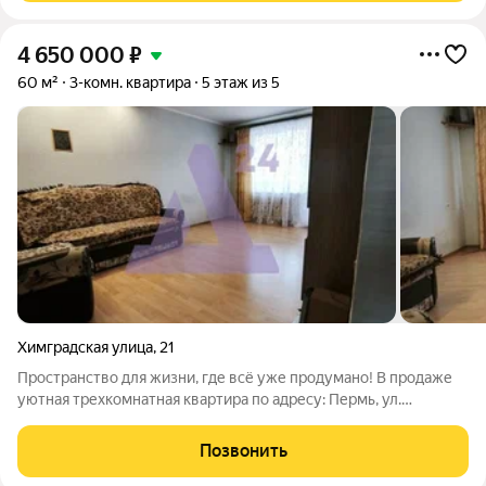
4 650 000
₽
60 м²
3-комн. квартира
5 этаж из 5
Химградская улица
,
21
Пространство для жизни, где всё уже продумано! В продаже
уютная трехкомнатная квартира по адресу: Пермь, ул.
Химградская, 21. Это отличный вариант для семьи, которая
ищет комфортное, светлое и полностью готовое к переезду
Позвонить
жилье. Общая площадь