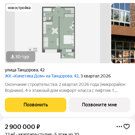
новостройка
3D-тур
улица Танцорова
,
42
ЖК «Кинетика Дом» на Танцорова, 42
, 3 квартал 2026
Окончание строительства: 2 квартал 2026 года (микрорайон
Водники). 4-х этажный дом комфорт-класса с лифтом: 1.
Безопасность 24/7 (консьерж-сервис, видеонаблюдение,
противопожарная безопасность, качественные входные двери
Позвонить
Позвоните мне
с двумя замками, домофон в
2 900 000
₽
22 м²
квартира-студия
5 этаж из 20