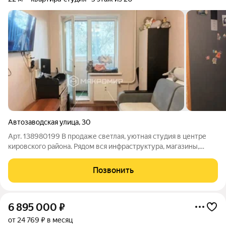
Автозаводская улица
,
30
Арт. 138980199 В продаже светлая, уютная студия в центре
кировского района. Рядом вся инфраструктура, магазины,
остановка, больница. Рядом площадь для прогулки с детьми, а
так же приятно прогуляться по аллее до красивой набережной.
Позвонить
все вопросы по
6 895 000
₽
от 24 769 ₽ в месяц