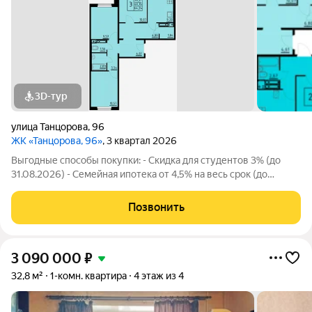
3D-тур
улица Танцорова
,
96
ЖК «Танцорова, 96»
, 3 квартал 2026
Выгодные способы покупки: - Скидка для студентов 3% (до
31.08.2026) - Семейная ипотека от 4,5% на весь срок (до
30.09.2026) - Скидка молодой семье до 3% (до 31.08.2026) -
Скидка до 3% за каждого ребёнка (до 31.08.2026) -
Позвонить
Материнский и жилищный
3 090 000
₽
32,8 м²
1-комн. квартира
4 этаж из 4