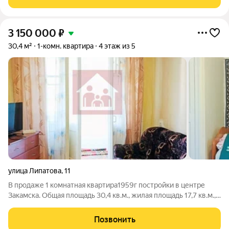
Материнский и жилищный
3 150 000
₽
30,4 м²
1-комн. квартира
4 этаж из 5
улица Липатова
,
11
В продаже 1 комнатная квартира1959г постройки в центре
Закамска. Общая площадь 30,4 кв.м., жилая площадь 17,7 кв.м.,
кухня 5,8 кв.м. Балкон застеклен и обшит, трубы заменены.
Санузел совмещенный. Вся инфраструктура находится в
Позвонить
шаговой доступности: