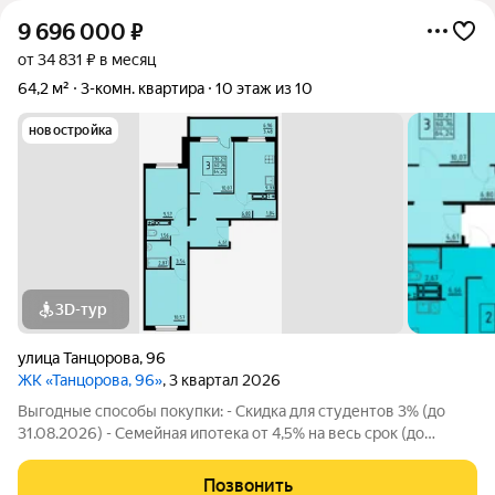
9 696 000
₽
от 34 831 ₽ в месяц
64,2 м²
3-комн. квартира
10 этаж из 10
новостройка
3D-тур
улица Танцорова
,
96
ЖК «Танцорова, 96»
, 3 квартал 2026
Выгодные способы покупки: - Скидка для студентов 3% (до
31.08.2026) - Семейная ипотека от 4,5% на весь срок (до
30.09.2026) - Скидка молодой семье до 3% (до 31.08.2026) -
Скидка до 3% за каждого ребёнка (до 31.08.2026) -
Позвонить