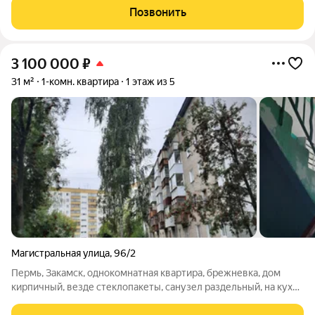
Скидка до 3% за каждого ребёнка (до 31.08.2026) -
Позвонить
Материнский и жилищный
3 100 000
₽
31 м²
1-комн. квартира
1 этаж из 5
Магистральная улица
,
96/2
Пермь, Закамск, однокомнатная квартира, брежневка, дом
кирпичный, везде стеклопакеты, санузел раздельный, на кухне
натяжной потолок, хорошие соседи. Свое ТСЖ, низкие