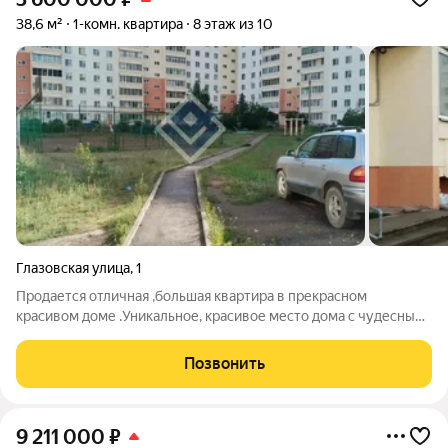
38,6 м²
1-комн. квартира
8 этаж из 10
Глазовская улица
,
1
Продается отличная ,большая квартира в прекрасном
красивом доме .Уникальное, красивое место дома с чудесным
видом на Каму. Квартира большая, светлая ,очень теплая с
удобной планировкой. Большая жилая комната 17 кв,м ,
Позвонить
большая просторная кухня 8,8
9 211 000
₽