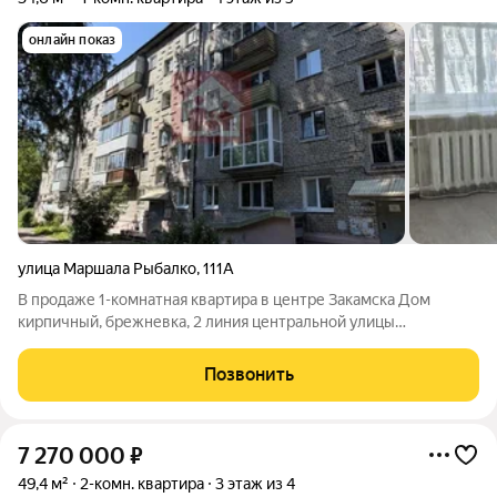
онлайн показ
улица Маршала Рыбалко
,
111А
В продаже 1-комнатная квартира в центре Закамска Дом
кирпичный, брежневка, 2 линия центральной улицы
микрорайона. Квартира не угловая, с большой (20,2 м2)
комнатой и застекленным балконом. Санузел раздельный.
Позвонить
Просторная прихожая. Без долгов и
7 270 000
₽
49,4 м²
2-комн. квартира
3 этаж из 4