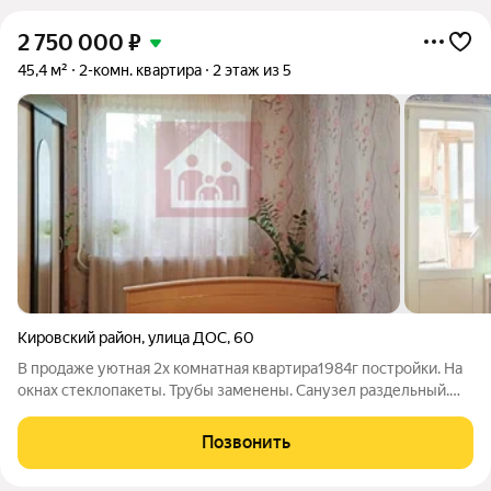
2 750 000
₽
45,4 м²
2-комн. квартира
2 этаж из 5
Кировский район
,
улица ДОС
,
60
В продаже уютная 2х комнатная квартира1984г постройки. На
окнах стеклопакеты. Трубы заменены. Санузел раздельный.
Балкон застеклен. Вся инфраструктура находится в шаговой
доступности. Звоните, договоримся о просмотре. ID объекта в
Позвонить
нашей базе: 636