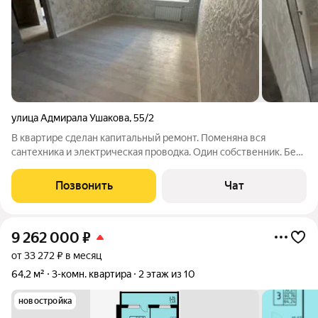
улица Адмирала Ушакова
,
55/2
В квартире сделан капитальный ремонт. Поменяна вся
сантехника и электрическая проводка. Один собственник. Без
долгов и обременений. Риэлтор без клиентов просьба н
беспокоить
Позвонить
Чат
9 262 000
₽
от 33 272 ₽ в месяц
64,2 м²
3-комн. квартира
2 этаж из 10
новостройка