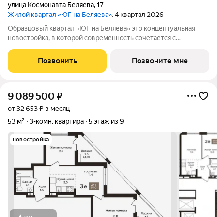
улица Космонавта Беляева
,
17
Жилой квартал «ЮГ на Беляева»
, 4 квартал 2026
Образцовый квартал «ЮГ на Беляева» это концептуальная
новостройка, в которой современность сочетается с
наследием прошлого, формируя идеальные условия для
комфортной жизни. Современная архитектура,
Позвонить
Позвоните мне
Двухуровневый двор на стилобате, Образцовое
9 089 500
₽
от 32 653 ₽ в месяц
53 м²
3-комн. квартира
5 этаж из 9
новостройка