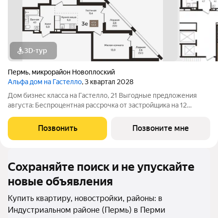
3D-тур
Пермь
,
микрорайон Новоплоский
Альфа дом на Гастелло
, 3 квартал 2028
Дом бизнес класса на Гастелло, 21 Выгодные предложения
августа: Беспроцентная рассрочка от застройщика на 12
месяцев при первоначальном взносе от 30% При 100% оплате
любой квартиры скидка до 500 т.р. Скидка 0,5% на каждого
Позвонить
Позвоните мне
ребенка до 18 лет При
Сохраняйте поиск и не упускайте
новые объявления
Купить квартиру, новостройки, районы: в
Индустриальном районе (Пермь) в Перми