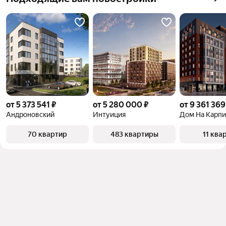
от 5 373 541 ₽
от 5 280 000 ₽
от 9 361 369
Андроновский
Интуиция
Дом На Карпи
70 квартир
483 квартиры
11 ква