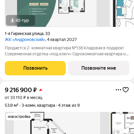
3D-тур
1-я Гиринская улица
,
33
ЖК «Андроновский»
, 4 квартал 2027
Продается 2- комнатная квартира №138 Кладовая в подарок!
Современная отделка «под ключ» Однокомнатная квартира от
5 млн Нет программ без первоначального взноса! ПВ от 20%.
ЖК Андроновский находится в Индустриальном районе Перми
Позвонить
Позвоните мне
по адресу ул. 1-я
9 216 900
₽
от 33 110 ₽ в месяц
53,9 м²
3-комн. квартира
4 этаж из 9
новостройка