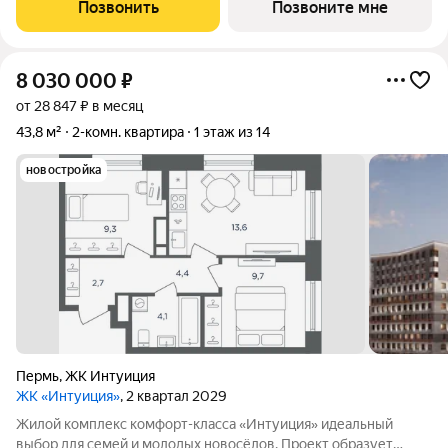
-Космонавта Беляева - Одоевского. Новый жилой комплекс
Позвонить
Позвоните мне
гармонично вписан в сложившуюся
8 030 000
₽
от 28 847 ₽ в месяц
43,8 м²
2-комн. квартира
1 этаж из 14
новостройка
Пермь
,
ЖК Интуиция
ЖК «Интуиция»
, 2 квартал 2029
Жилой комплекс комфорт-класса «Интуиция» идеальный
выбор для семей и молодых новосёлов. Проект образует