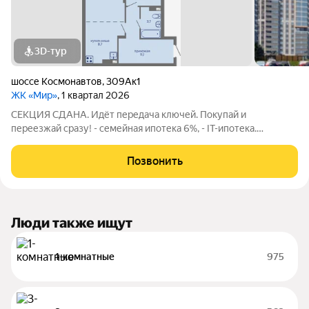
3D-тур
шоссе Космонавтов
,
309Ак1
ЖК «Мир»
, 1 квартал 2026
СЕКЦИЯ СДАНА. Идёт передача ключей. Покупай и
переезжай сразу! - семейная ипотека 6%, - IT-ипотека.
Квартира с отделкой Комфорт: Пол: ламинат 32 класса,
плинтус. Стены: виниловые обои горячего тиснения. Потолок:
Позвонить
натяжной белый матовый во всей
Люди также ищут
1-комнатные
975