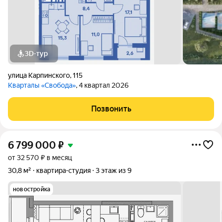
3D-тур
улица Карпинского
,
115
Кварталы «Свобода»
, 4 квартал 2026
Позвонить
6 799 000
₽
от 32 570 ₽ в месяц
30,8 м²
квартира-студия
3 этаж из 9
новостройка