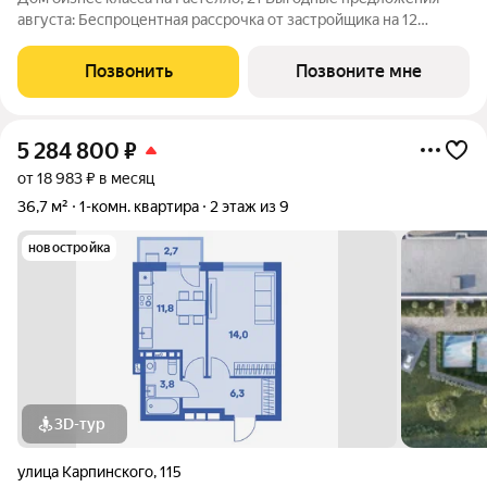
августа: Беспроцентная рассрочка от застройщика на 12
месяцев при первоначальном взносе от 30% При 100% оплате
любой квартиры скидка до 500 т.р. Скидка 0,5% на каждого
Позвонить
Позвоните мне
ребенка до 18 лет При
5 284 800
₽
от 18 983 ₽ в месяц
36,7 м²
1-комн. квартира
2 этаж из 9
новостройка
3D-тур
улица Карпинского
,
115