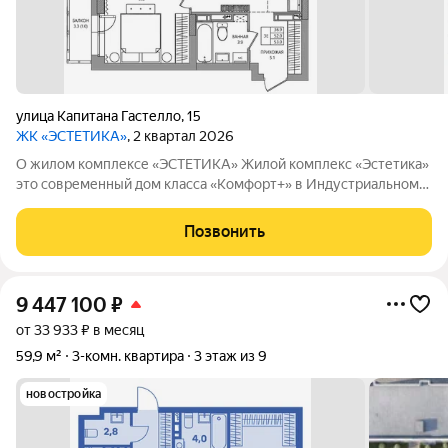
улица Капитана Гастелло
,
15
ЖК «ЭСТЕТИКА»
, 2 квартал 2026
О жилом комплексе «ЭСТЕТИКА» Жилой комплекс «Эстетика»
это современный дом класса «Комфорт+» в Индустриальном
районе Перми. В проекте 117 квартир в чистовой отделке,
закрытый благоустроенный двор, подземный паркинг,
Позвонить
дизайнерские общественные
9 447 100
₽
от 33 933 ₽ в месяц
59,9 м²
3-комн. квартира
3 этаж из 9
новостройка