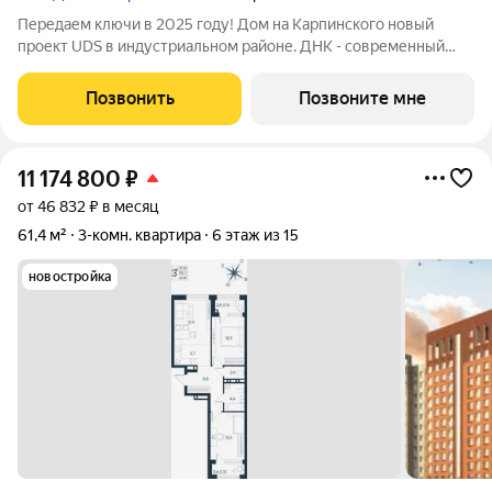
Передаем ключи в 2025 году! Дом на Карпинского новый
проект UDS в индустриальном районе. ДНК - современный
центр жизни для активных профессионалов, влюбленных в
ритм города. Комфортная среда для свободы, саморазвития и
Позвонить
Позвоните мне
реализации. Стильные фасады из
11 174 800
₽
от 46 832 ₽ в месяц
61,4 м²
3-комн. квартира
6 этаж из 15
новостройка