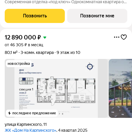
Современная отделка «под ключ» Однокомнатная квартира от
5 млн Нет программ без первоначального взноса! ПВ от 20%.
ЖК Андроновский находится в Индустриальном районе Перми
Позвонить
Позвоните мне
по адресу ул. 1-я
12 890 000
₽
от 46 305 ₽ в месяц
80,1 м²
3-комн. квартира
9 этаж из 10
новостройка
последнее предложение
улица Карпинского
,
11
ЖК «Дом На Карпинского»
, 4 квартал 2025