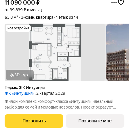
11 090 000
₽
от 39 839 ₽ в месяц
63,8 м²
3-комн. квартира
1 этаж из 14
новостройка
3D-тур
Пермь
,
ЖК Интуиция
ЖК «Интуиция»
, 2 квартал 2029
Жилой комплекс комфорт-класса «Интуиция» идеальный
выбор для семей и молодых новосёлов. Проект образует
современный квартал в периметре улиц Рязанская - Качалова
-Космонавта Беляева - Одоевского. Новый жилой комплекс
Позвонить
Позвоните мне
гармонично вписан в сложившуюся