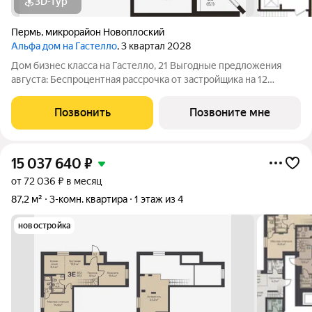
3D-тур
Пермь
,
микрорайон Новоплоский
Альфа дом на Гастелло
, 3 квартал 2028
Дом бизнес класса на Гастелло, 21 Выгодные предложения
августа: Беспроцентная рассрочка от застройщика на 12
месяцев при первоначальном взносе от 30% При 100% оплате
любой квартиры скидка до 500 т.р. Скидка 0,5% на каждого
Позвонить
Позвоните мне
ребенка до 18 лет При
15 037 640
₽
от 72 036 ₽ в месяц
87,2 м²
3-комн. квартира
1 этаж из 4
новостройка