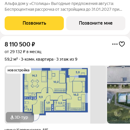
Альфа дом у «Столицы» Выгодные предложения августа:
Беспроцентная рассрочка от застройщика до 31.01.2027 при
первоначальном взносе 50% При 100% оплате любой
квартиры скидка до 500 т.р. Скидка 0,5% на каждого ребенка
Позвонить
Позвоните мне
до 18 лет Особые условия
8 110 500
₽
от 29 132 ₽ в месяц
59,2 м²
3-комн. квартира
3 этаж из 9
новостройка
3D-тур