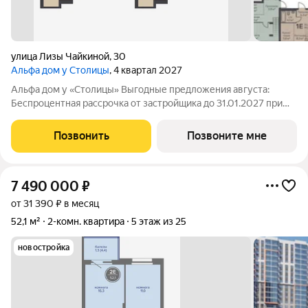
улица Лизы Чайкиной
,
30
Альфа дом у Столицы
, 4 квартал 2027
Альфа дом у «Столицы» Выгодные предложения августа:
Беспроцентная рассрочка от застройщика до 31.01.2027 при
первоначальном взносе 50% При 100% оплате любой
квартиры скидка до 500 т.р. Скидка 0,5% на каждого ребенка
Позвонить
Позвоните мне
до 18 лет Особые условия
7 490 000
₽
от 31 390 ₽ в месяц
52,1 м²
2-комн. квартира
5 этаж из 25
новостройка