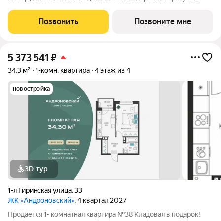
современный квартал в периметре улиц Рязанская - Качалова
-Космонавта Беляева - Одоевского. Новый жилой комплекс
Позвонить
Позвоните мне
гармонично вписан в сложившуюся
5 373 541
₽
34,3 м²
1-комн. квартира
4 этаж из 4
новостройка
3D-тур
1-я Гиринская улица
,
33
ЖК «Андроновский»
, 4 квартал 2027
Продается 1- комнатная квартира №38 Кладовая в подарок!