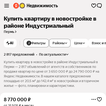
Купить квартиру в новостройке в
районе Индустриальный
Пермь
AI
Фильтры
Районы
Цена
Взнос и 
2
2 817 предложений
•
по актуальности
Купить квартиру в новостройке в районе Индустриальный в
Перми — 2 817 объявлений от агентств и собственников по
продаже квартир по цене от 3 650 000 ₽ до 24 790 000 ₽ на
Яндекс Недвижимости. В нашем каталоге предложения
площадью от 20,5 м² до 142,4 м² в новостройках и вторичном
жилье — фото, планировки и характеристики.
8 770 000
₽
от 31 505 ₽ в месяц