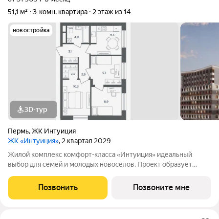
51,1 м²
3-комн. квартира
2 этаж из 14
новостройка
3D-тур
Пермь
,
ЖК Интуиция
ЖК «Интуиция»
, 2 квартал 2029
Жилой комплекс комфорт-класса «Интуиция» идеальный
выбор для семей и молодых новосёлов. Проект образует
современный квартал в периметре улиц Рязанская - Качалова
-Космонавта Беляева - Одоевского. Новый жилой комплекс
Позвонить
Позвоните мне
гармонично вписан в сложившуюся