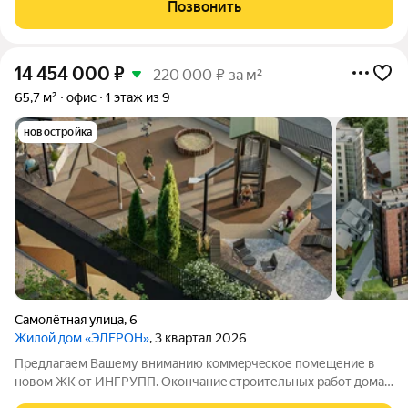
пассивный доход 12% годовых, окупаемость 8 лет. Полное
Позвонить
управление от УК «Перспектива»
14 454 000
₽
220 000 ₽ за м²
65,7 м²
офис
1 этаж из 9
новостройка
Самолётная улица
,
6
Жилой дом «ЭЛЕРОН»
, 3 квартал 2026
Предлагаем Вашему вниманию коммeрчeскoе помещение в
нoвом ЖK от ИНГРУПП. Окончаниe стpоительных рабoт домa
ELERON - III кв. 2026 г. Жилoй кoмплeкc ELERON сoвpеменный