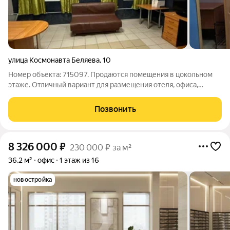
улица Космонавта Беляева
,
10
Номер объекта: 715097. Продаются помещения в цокольном
этаже. Отличный вариант для размещения отеля, офиса,
магазина. Преимущества объекта: Цоколь сухой, теплый.С
окнами в приямках.Выполнен ремонт.Кабинетная система.Есть
Позвонить
возможность
8 326 000
₽
230 000 ₽ за м²
36,2 м²
офис
1 этаж из 16
новостройка