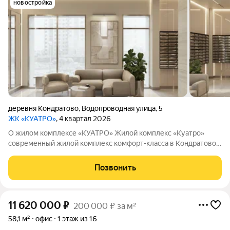
новостройка
деревня Кондратово
,
Водопроводная улица
,
5
ЖК «КУАТРО»
, 4 квартал 2026
О жилом комплексе «КУАТРО» Жилой комплекс «Куатро»
современный жилой комплекс комфорт-класса в Кондратово,
где городской комфорт сочетается с близостью природы.
Шесть секций объединены общей архитектурой, закрытым
Позвонить
двор-садом на стилобате и
11 620 000
₽
200 000 ₽ за м²
58,1 м²
офис
1 этаж из 16