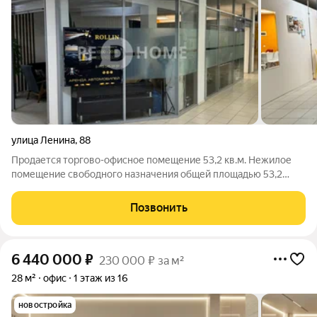
улица Ленина
,
88
Продается торгово-офисное помещение 53,2 кв.м. Нежилое
помещение свободного назначения общей площадью 53,2
кв.м, расположено на 3 этаже торгового центра. Помещение
сдано в аренду. Арендная плата в месяц составляет 45 500
Позвонить
рублей. Срок окупаемости 9
6 440 000
₽
230 000 ₽ за м²
28 м²
офис
1 этаж из 16
новостройка