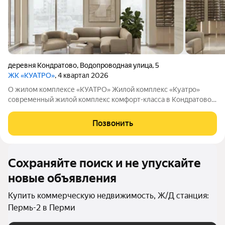
деревня Кондратово
,
Водопроводная улица
,
5
ЖК «КУАТРО»
, 4 квартал 2026
О жилом комплексе «КУАТРО» Жилой комплекс «Куатро»
современный жилой комплекс комфорт-класса в Кондратово,
где городской комфорт сочетается с близостью природы.
Шесть секций объединены общей архитектурой, закрытым
Позвонить
двор-садом на стилобате и
Сохраняйте поиск и не упускайте
новые объявления
Купить коммерческую недвижимость, Ж/Д станция:
Пермь-2 в Перми