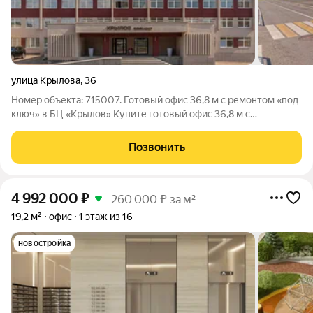
улица Крылова
,
36
Номер объекта: 715007. Готовый офис 36,8 м с ремонтом «под
ключ» в БЦ «Крылов» Купите готовый офис 36,8 м с
дизайнерской отделкой в новом БЦ «Крылов». Стабильный
пассивный доход 12% годовых, окупаемость 8 лет. Полное
Позвонить
управление от УК «Перспектива»
4 992 000
₽
260 000 ₽ за м²
19,2 м²
офис
1 этаж из 16
новостройка