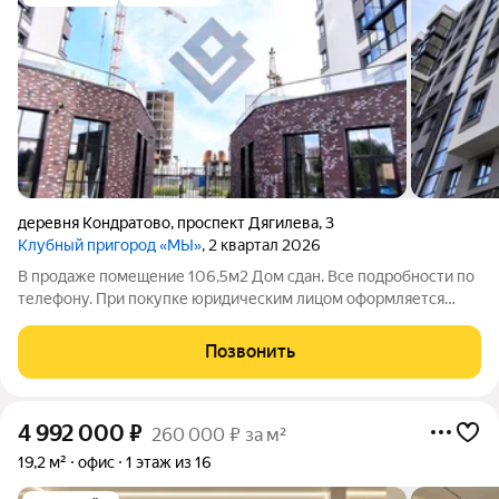
деревня Кондратово
,
проспект Дягилева
,
3
Клубный пригород «МЫ»
, 2 квартал 2026
В продаже помещение 106,5м2 Дом сдан. Все подробности по
телефону. При покупке юридическим лицом оформляется
договор цессии! Преимущества объекта: Отсутствие
конкуренции. Комплекс не соприкасается с инфраструктурой
Позвонить
Кондратово - стоит отдельно. Срочно
4 992 000
₽
260 000 ₽ за м²
19,2 м²
офис
1 этаж из 16