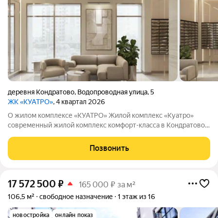
деревня Кондратово
,
Водопроводная улица
,
5
ЖК «КУАТРО»
, 4 квартал 2026
О жилом комплексе «КУАТРО» Жилой комплекс «Куатро»
современный жилой комплекс комфорт-класса в Кондратово,
где городской комфорт сочетается с близостью природы.
Шесть секций объединены общей архитектурой, закрытым
Позвонить
двор-садом на стилобате и
17 572 500
₽
165 000 ₽ за м²
106,5 м²
свободное назначение
1 этаж из 16
новостройка
онлайн показ