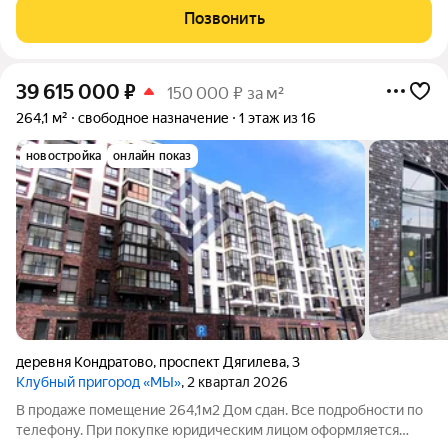
дом класса ИНСТАЙЛ в Кондрaтово. В доме «ELERON»
Позвонить
спроектировано 4 магазина и 9
39 615 000
₽
150 000 ₽ за м²
264,1 м²
свободное назначение
1 этаж из 16
новостройка
онлайн показ
деревня Кондратово
,
проспект Дягилева
,
3
Клубный пригород «МЫ»
, 2 квартал 2026
В продаже помещение 264,1м2 Дом сдан. Все подробности по
телефону. При покупке юридическим лицом оформляется