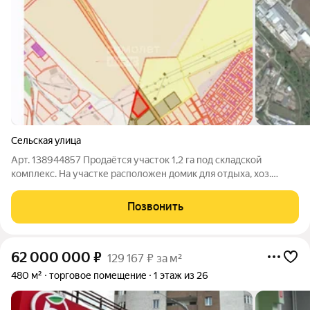
Сельская улица
Арт. 138944857 Продаётся участок 1,2 га под складской
комплекс. На участке расположен домик для отдыха, хоз.
постройки, место для мытья машины Адрес: Пермский край,
муниципальный округ Пермский, квартал Сельский, улица
Позвонить
Сельская, з/у 2. Граница с
62 000 000
₽
129 167 ₽ за м²
480 м²
торговое помещение
1 этаж из 26