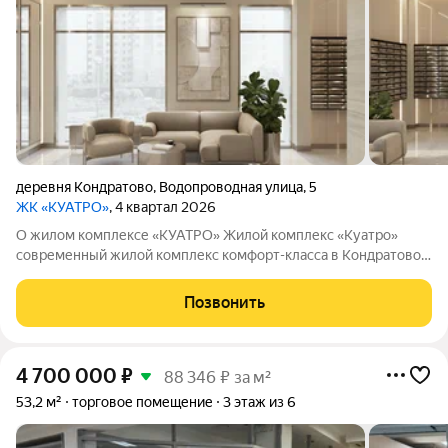
деревня Кондратово
,
Водопроводная улица
,
5
ЖК «КУАТРО»
, 4 квартал 2026
О жилом комплексе «КУАТРО» Жилой комплекс «Куатро»
современный жилой комплекс комфорт-класса в Кондратово,
где городской комфорт сочетается с близостью природы.
Шесть секций объединены общей архитектурой, закрытым
Позвонить
двор-садом на стилобате и
4 700 000
₽
88 346 ₽ за м²
53,2 м²
торговое помещение
3 этаж из 6