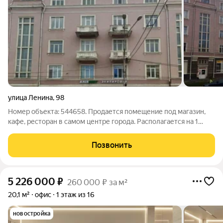
улица Ленина
,
98
Номер объекта: 544658. Продается помещение под магазин,
кафе, ресторан в самом центре города. Располагается на 1
этаже 5-этажного кирпичного жилого дома. Общая площадь -
344 кв.м. Удобный вход. Помещение с арендатором.
Позвонить
Арендатором является
5 226 000
₽
260 000 ₽ за м²
20,1 м²
офис
1 этаж из 16
новостройка