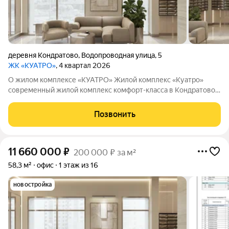
деревня Кондратово
,
Водопроводная улица
,
5
ЖК «КУАТРО»
, 4 квартал 2026
О жилом комплексе «КУАТРО» Жилой комплекс «Куатро»
современный жилой комплекс комфорт-класса в Кондратово,
где городской комфорт сочетается с близостью природы.
Шесть секций объединены общей архитектурой, закрытым
Позвонить
двор-садом на стилобате и
11 660 000
₽
200 000 ₽ за м²
58,3 м²
офис
1 этаж из 16
новостройка