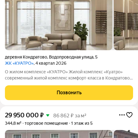
деревня Кондратово
,
Водопроводная улица
,
5
ЖК «КУАТРО»
, 4 квартал 2026
О жилом комплексе «КУАТРО» Жилой комплекс «Куатро»
современный жилой комплекс комфорт-класса в Кондратово,
где городской комфорт сочетается с близостью природы.
Шесть секций объединены общей архитектурой, закрытым
Позвонить
двор-садом на стилобате и
29 950 000
₽
86 862 ₽ за м²
344,8 м²
торговое помещение
1 этаж из 5