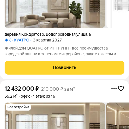
деревня Кондратово
,
Водопроводная улица
,
5
ЖК «КУАТРО»
, 3 квартал 2027
Жилой дом QUATRO от ИНГРУПП - все преимущества
городской жизни в зеленом микрорайоне, рядом с лесом и
рекой. В QUATRO вас ждут: Безопасность: современные
технологии строительства защитят приватность и
Позвонить
спокойствие жильцов, а интеллектуальные системы
12 432 000
₽
210 000 ₽ за м²
59,2 м²
офис
1 этаж из 16
новостройка