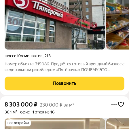
шоссе Космонавтов
,
213
Номер объекта: 715086. Продаётся готовый арендный бизнес с
федеральным ритейлером «Пятёрочка» ПОЧЕМУ ЭТО
ВЫГОДНО? Формат: действующий долгосрочный договор
аренды до 2033 года пассивный доход с первого
Позвонить
дня.Арендатор: федеральная торговая сеть
8 303 000
₽
230 000 ₽ за м²
36,1 м²
офис
1 этаж из 16
новостройка