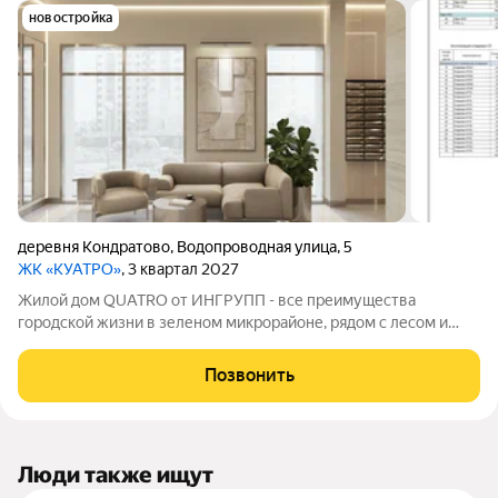
новостройка
деревня Кондратово
,
Водопроводная улица
,
5
ЖК «КУАТРО»
, 3 квартал 2027
Жилой дом QUATRO от ИНГРУПП - все преимущества
городской жизни в зеленом микрорайоне, рядом с лесом и
рекой. В QUATRO вас ждут: Безопасность: современные
технологии строительства защитят приватность и
Позвонить
спокойствие жильцов, а интеллектуальные системы
Люди также ищут