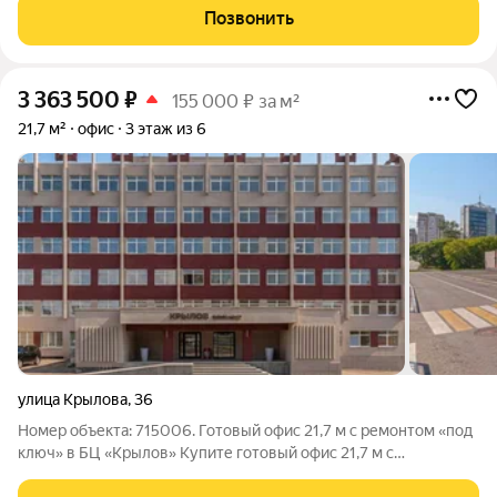
города. Преимущества помещения:Стабильный арендный
Позвонить
доход (доходность от
3 363 500
₽
155 000 ₽ за м²
21,7 м²
офис
3 этаж из 6
улица Крылова
,
36
Номер объекта: 715006. Готовый офис 21,7 м с ремонтом «под
ключ» в БЦ «Крылов» Купите готовый офис 21,7 м с
дизайнерской отделкой в новом БЦ «Крылов». Стабильный