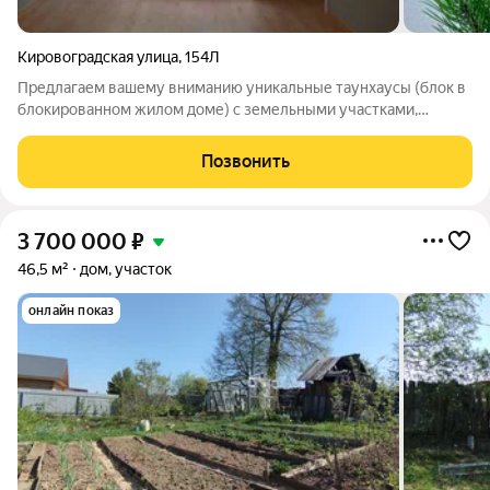
Кировоградская улица
,
154Л
Предлагаем вашему вниманию уникальные таунхаусы (блок в
блокированном жилом доме) с земельными участками,
расположенные прямо на берегу реки Кама. Это идеальное
место для комфортной жизни и отдыха! Описание объектов:
Позвонить
Тип: Дома 2 и 3 этажные
3 700 000
₽
46,5 м²
дом, участок
онлайн показ