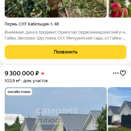
Пермь
,
СНТ Кабельщик-1
,
48
Внимание, дача в продаже! Ориентир Орджоникидзевский р-н,
Гайва, Заозерье, Шустовка. Ост. Мичуринские сады, от Гайвы 5-
7 минут езды. От остановки до участка пешком также минут 7-
10 идти. СНТ "Кабельщик-1", огорожен общим забором, есть
Позвонить
шлагбаум для
9 300 000
₽
102,9 м²
дом, участок
онлайн показ