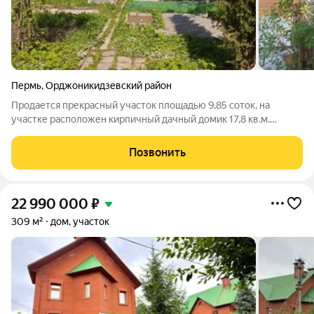
Пермь
,
Орджоникидзевский район
Продается прекрасный участок площадью 9,85 соток, на
участке расположен кирпичный дачный домик 17,8 кв.м.
Участок ухожен, на нем имеются разнообразные посадки ягод,
такие как смородина, терн, ирга, черноплодная рябина, а так же
Позвонить
две большие яблони. На
22 990 000
₽
309 м²
дом, участок