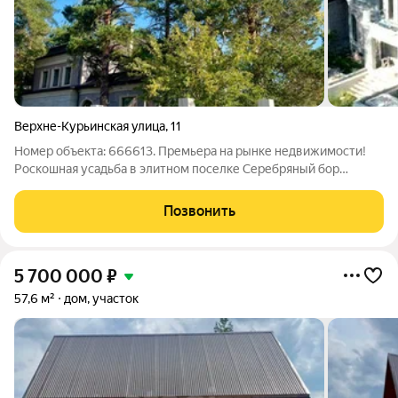
Верхне-Курьинская улица
,
11
Номер объекта: 666613. Премьера на рынке недвижимости!
Роскошная усадьба в элитном поселке Серебряный бор
Верхняя Курья (г. Пермь). В окружении лесопарковой зоны
расположился один из самых престижных жилых поселков
Позвонить
Перми Серебряный Бор. Вы можете
5 700 000
₽
57,6 м²
дом, участок