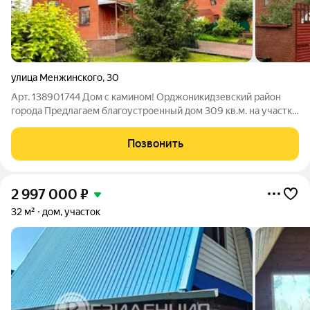
улица Менжинского
,
30
Арт. 138901744 Дом с камином! Орджоникидзевский район
города Предлагаем благоустроенный дом 309 кв.м. на участке
12 соток! О доме: Четырёхэтажный дом, с учётом подвального
помещения и мансарды. 2001 года постройки. Готов для
Позвонить
2 997 000
₽
32 м²
дом, участок