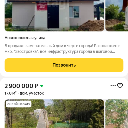
Новоколхозная улица
В продаже замечательный дом в черте города! Расположен в
мкр. "Заостровка", все инфраструктура города в шаговой
доступности: рядом 2 детских сада, школа № 44, почта, кафе,
магазины (Пятерочки, Магнит, Лион, Чижик), пекарни, пункты
Позвонить
выдачи
2 900 000
₽
17,8 м²
дом, участок
онлайн показ