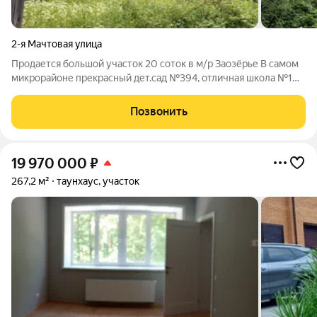
2-я Мачтовая улица
Продается большой участок 20 соток в м/р Заозёрье В самом
микрорайоне прекрасный дет.сад №394, отличная школа №101
(2й корпус), клуб им. Златогорского - где есть различные
кружки и секции и проводят разные праздничные
Позвонить
мероприятия, есть конечно все
19 970 000
₽
267,2 м²
таунхаус, участок