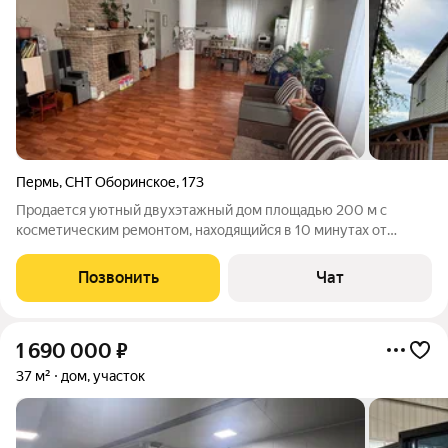
Пермь
,
СНТ Оборинское
,
173
Продается уютный двухэтажный дом площадью 200 м с
косметическим ремонтом, находящийся в 10 минутах от
остановки общественного транспорта, а также есть магазин.
Дом построен в 2009 году и расположен на участке 8 соток,
Позвонить
Чат
назначение земли-садоводство.
1 690 000
₽
37 м²
дом, участок