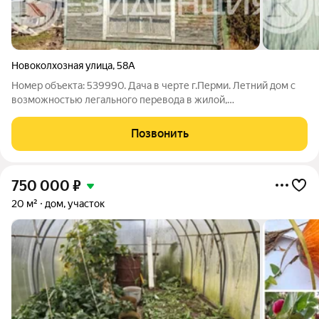
Новоколхозная улица
,
58А
Номер объекта: 539990. Дача в черте г.Перми. Летний дом с
возможностью легального перевода в жилой,
самостоятельный перевод после покупки. Соседи проживают
круглогодично, с пропиской, зимние дороги очищаются.
Позвонить
Инфраструктура рядом: остановка
750 000
₽
20 м²
дом, участок