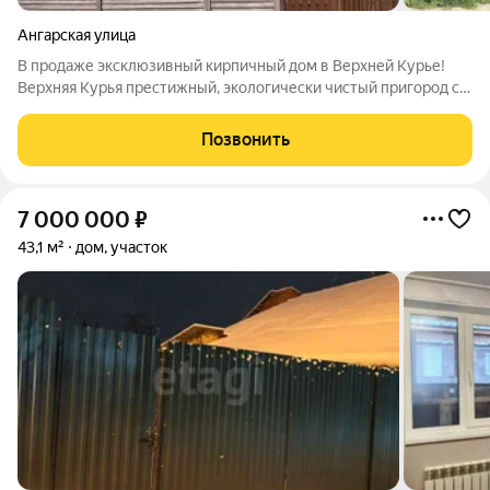
Ангарская улица
В продаже эксклюзивный кирпичный дом в Верхней Курье!
Верхняя Курья престижный, экологически чистый пригород с
живописными видами и развитой инфраструктурой. Здесь
тишина, чистый воздух и всего 10 минут до центра города!
Позвонить
Участок 12,7 соток,
7 000 000
₽
43,1 м²
дом, участок