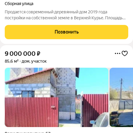
Сборная улица
Продается современный деревянный дом 2019 года
постройки на собственной земле в Верхней Курье. Площадь
дома 100 кв. м, участок 6 соток. Пространство организовано
рационально: три комнаты, кухня и два санузла на разных
Позвонить
этажах. В дом подведены все
9 000 000
₽
85,6 м²
дом, участок