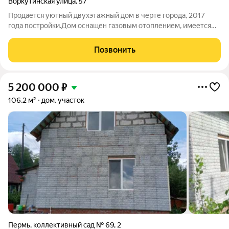
Воркутинская улица
,
57
Продается уютный двухэтажный дом в черте города, 2017
года постройки.Дом оснащен газовым отоплением, имеется
своя скважина.Внутри дома просторная кухня для семейных
завтраков и обедов, светлая гостинная и две спальни. Дом
Позвонить
расположен на участке ИЖС,
5 200 000
₽
106,2 м²
дом, участок
Пермь
,
коллективный сад № 69
,
2