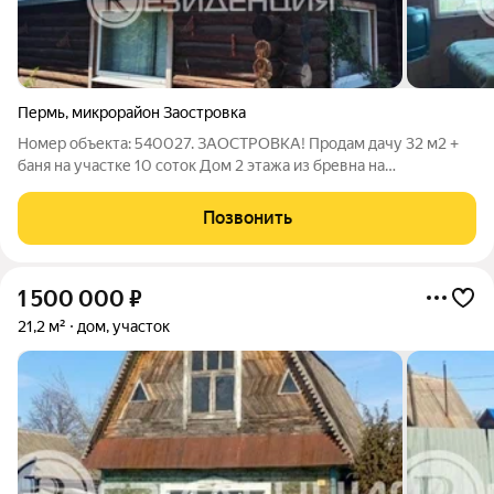
Пермь
,
микрорайон Заостровка
Номер объекта: 540027. ЗАОСТРОВКА! Продам дачу 32 м2 +
баня на участке 10 соток Дом 2 этажа из бревна на
фундаменте + веранда 25,2 м2 ( Внимание! есть возможность
купить 6,5 соток за 2300 тр, но без бани! Все остальное есть на
Позвонить
этом участке! ) На
1 500 000
₽
21,2 м²
дом, участок