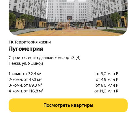
ГК Территория жизни
Лугометрия
Строится, есть сданные
•
комфорт
•
3 (4)
Пенза
,
ул. Яшиной
1-комн. от 32,4 м²
от 3,0 млн ₽
2-комн. от 47,3 м²
от 4,9 млн ₽
3-комн. от 69,3 м²
от 6,5 млн ₽
4-комн. от 116,8 м²
от 11,0 млн ₽
Посмотреть квартиры