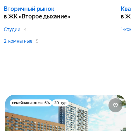
равка по форме банка
тверждение дохода:
ий стаж:
Вторичный рынок
Ква
равка 2-НДФЛ
 месяцев
в ЖК «Второе дыхание»
в Ж
равка по форме банка
писка из ПФР
тверждение дохода:
Студии
1-ко
4
равка 2-НДФЛ
равка по форме банка
2-комнатные
5
семейная ипотека 6%
3D-тур