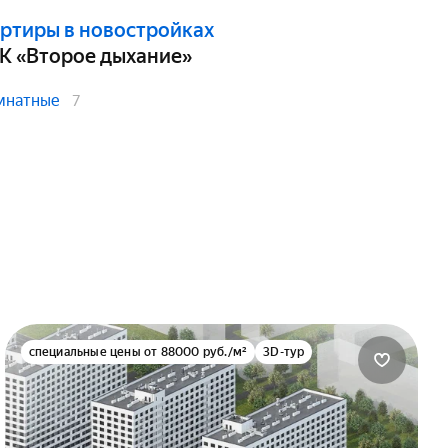
ртиры в новостройках
К «Второе дыхание»
мнатные
7
специальные цены от 88000 руб./м²
3D-тур