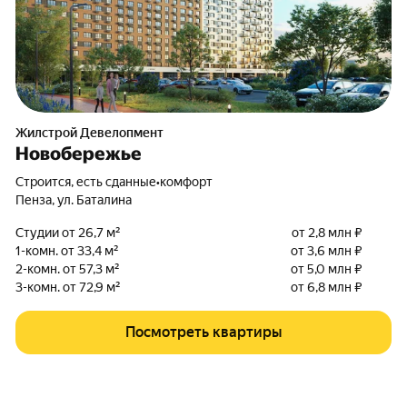
Жилстрой Девелопмент
Новобережье
Строится, есть сданные
•
комфорт
Пенза
,
ул. Баталина
Студии от 26,7 м²
от 2,8 млн ₽
1-комн. от 33,4 м²
от 3,6 млн ₽
2-комн. от 57,3 м²
от 5,0 млн ₽
3-комн. от 72,9 м²
от 6,8 млн ₽
Посмотреть квартиры