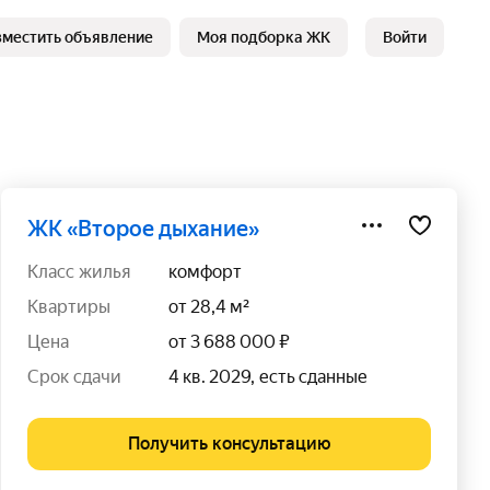
зместить объявление
Моя подборка ЖК
Войти
ЖК «Второе дыхание»
класс жилья
комфорт
квартиры
от 28,4 м²
цена
от 3 688 000 ₽
срок сдачи
4 кв. 2029, есть сданные
Получить консультацию