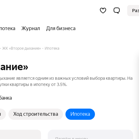
Ра
потека
Журнал
Для бизнеса
ЖК «Второе дыхание»
Ипотека
хание»
ыхание является одним из важных условий выбора квартиры. На
пки квартиры в ипотеку от 3.5%.
банка
ы
Ход строительства
Ипотека