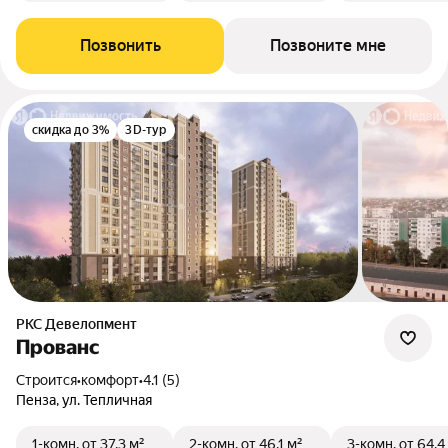
Позвонить
Позвоните мне
скидка до 3%
3D-тур
РКС Девелопмент
Прованс
Строится
•
комфорт
•
4.1 (5)
Пенза, ул. Тепличная
1-комн.
от 37,3 м²
2-комн.
от 46,1 м²
3-комн.
от 64,4