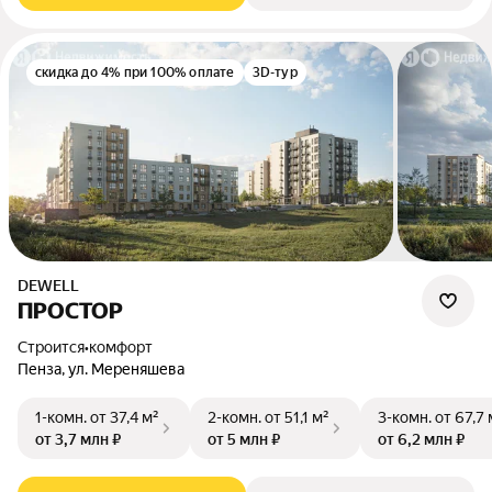
скидка до 4% при 100% оплате
3D-тур
DEWELL
ПРОСТОР
Строится
•
комфорт
Пенза, ул. Мереняшева
1-комн.
от 37,4 м²
2-комн.
от 51,1 м²
3-комн.
от 67,7 
от 3,7 млн ₽
от 5 млн ₽
от 6,2 млн ₽