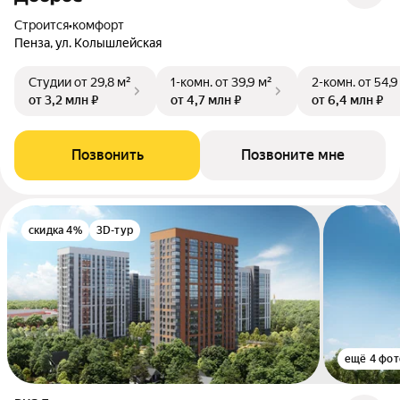
Строится
•
комфорт
Пенза, ул. Колышлейская
Студии
от 29,8 м²
1-комн.
от 39,9 м²
2-комн.
от 54,9
от 3,2 млн ₽
от 4,7 млн ₽
от 6,4 млн ₽
Позвонить
Позвоните мне
скидка 4%
3D-тур
ещё 4 фот