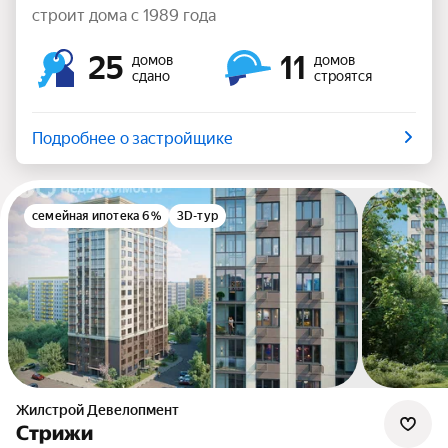
строит дома с 1989 года
25
11
домов
домов
сдано
строятся
Подробнее о застройщике
семейная ипотека 6%
3D-тур
Жилстрой Девелопмент
Стрижи