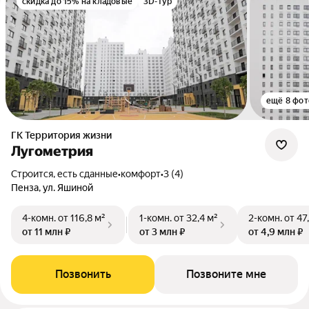
скидка до 15% на кладовые
3D-тур
ещё 8 фот
ГК Территория жизни
Лугометрия
Строится, есть сданные
•
комфорт
•
3 (4)
Пенза, ул. Яшиной
4-комн.
от 116,8 м²
1-комн.
от 32,4 м²
2-комн.
от 47
от 11 млн ₽
от 3 млн ₽
от 4,9 млн ₽
Позвонить
Позвоните мне