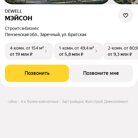
DEWELL
МЭЙСОН
Строится
•
бизнес
Пензенская обл., Заречный, ул. Братская
4-комн.
от 154 м²
1-комн.
от 49,4 м²
2-комн.
от 80,9
от 19 млн ₽
от 5,8 млн ₽
от 9,3 млн ₽
Позвонить
Позвоните мне
востройке
4 и более комнатные
Застройщик Жилстрой Девелопмент