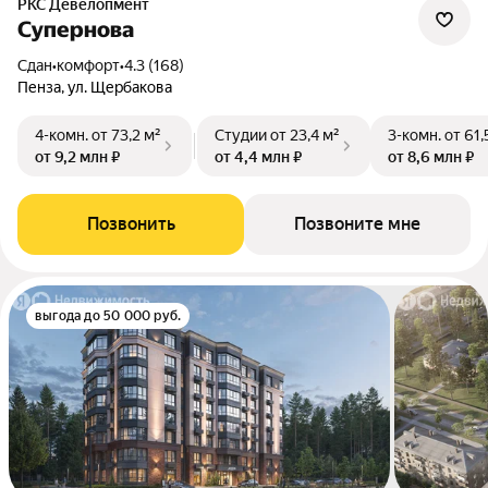
РКС Девелопмент
Супернова
Сдан
•
комфорт
•
4.3 (168)
Пенза, ул. Щербакова
4-комн.
от 73,2 м²
Студии
от 23,4 м²
3-комн.
от 61,
от 9,2 млн ₽
от 4,4 млн ₽
от 8,6 млн ₽
Позвонить
Позвоните мне
выгода до 50 000 руб.