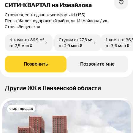
СИТИ-КВАРТАЛ на Измайлова
Строится, есть сданные
•
комфорт
•
4.1 (155)
Пенза, Железнодорожный район, ул. Измайлова / ул.
Стрельбищенская
4-комн.
от 86,9 м²
Студии
от 27,3 м²
1-комн.
от 36,
от 7,5 млн ₽
от 2,9 млн ₽
от 3,6 млн ₽
Позвонить
Позвоните мне
Другие ЖК в Пензенской области
старт продаж