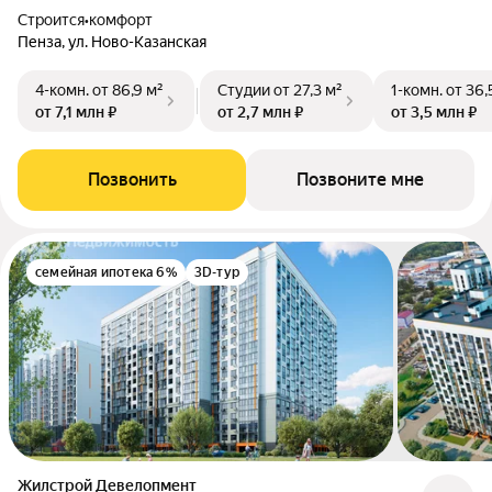
Строится
•
комфорт
Пенза, ул. Ново-Казанская
4-комн.
от 86,9 м²
Студии
от 27,3 м²
1-комн.
от 36,
от 7,1 млн ₽
от 2,7 млн ₽
от 3,5 млн ₽
Позвонить
Позвоните мне
семейная ипотека 6%
3D-тур
Жилстрой Девелопмент