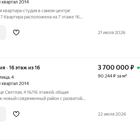
 4 квартал 2014
я квартира-студия в самом центре
, 7 Квартира расположена на 7 этаже 16
а 2014 года постройки, не угловая,
омфортного проживания. Площадь 28/23,7
21 июля 2026
3 700 000
₽
ия · 16 этаж из 16
90 244 ₽ за м²
улица
,
4
 4 квартал 2014
е Светлая, 4 16/16 этажей, общая
ик-новый современный район с развитой
шей транспортной развязкой. Квартира
белированная! Показ в любое удобное
22 июля 2026