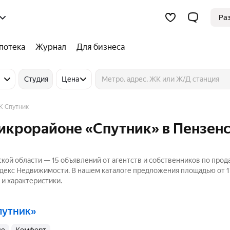
Ра
потека
Журнал
Для бизнеса
Студия
Цена
К Спутник
микрорайоне «Спутник» в Пензен
кой области — 15 объявлений от агентств и собственников по про
ндекс Недвижимости. В нашем каталоге предложения площадью от 17
 и характеристики.
путник»