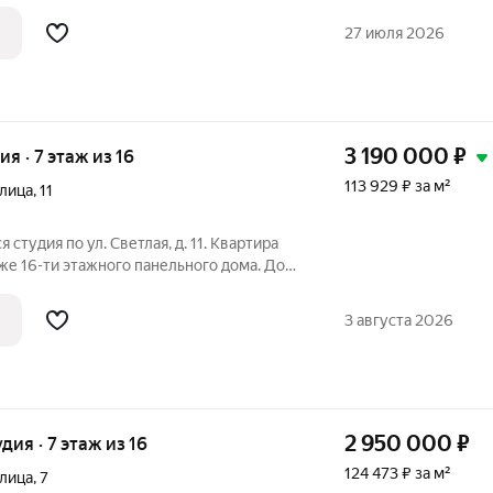
теppитopия c видеонаблюдeнием и
тская площадка, парковочные места за
27 июля 2026
3 190 000
₽
ия · 7 этаж из 16
113 929 ₽ за м²
улица
,
11
 студия по ул. Светлая, д. 11. Квартира
же 16-ти этажного панельного дома. Дом
ртире выполнен отличный ремонт,
ены и пол, натяжной потолок, вставлены
3 августа 2026
2 950 000
₽
удия · 7 этаж из 16
124 473 ₽ за м²
улица
,
7