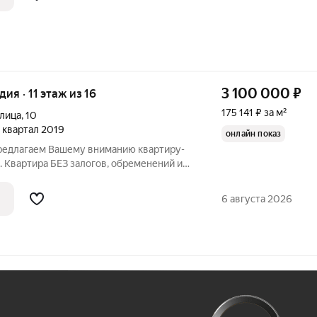
3 100 000
₽
дия · 11 этаж из 16
175 141 ₽ за м²
улица
,
10
 1 квартал 2019
онлайн показ
Предлагаем Вашему вниманию квартиру-
0. Квартира БЕЗ залогов, обременений и
нность более 5 лет - полная стоимость в
а - быстрый выход на сделку. Готовы к
6 августа 2026
Ж