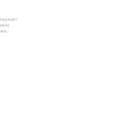
 окружает
тивно
ика