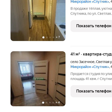
Микрорайон «Спутник»
,
В продаже тёплая, уютна
Спутника, по ул. Светлая
этажного кирпичного дом
оборудована всем для к
Показать телефон
квадратных
+
7
41 м² · квартира-студ
село Засечное
,
Светлая 
Микрорайон «Спутник»
,
Продается студия по улиц
площадь 41 квм. г Спутн
инфраструктурой и хоро
продается полностью ме
Показать телефон
время! Торг при
+
4