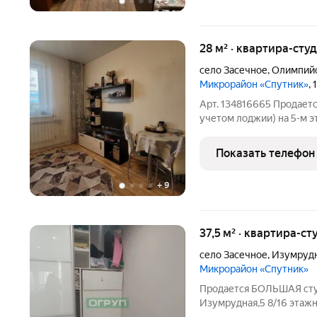
+
3
28 м² · квартира-студ
село Засечное
,
Олимпийс
Микрорайон «Спутник»
,
Арт. 134816665 Продаетс
учетом лоджии) на 5-м э
комфортной жизни или сда
развитая инфраструктура
Показать телефон
набережная (место для
+
9
37,5 м² · квартира-ст
село Засечное
,
Изумрудн
Микрорайон «Спутник»
Пpодаетcя БОЛЬШАЯ cтуд
Изумрудная,5 8/16 этажн