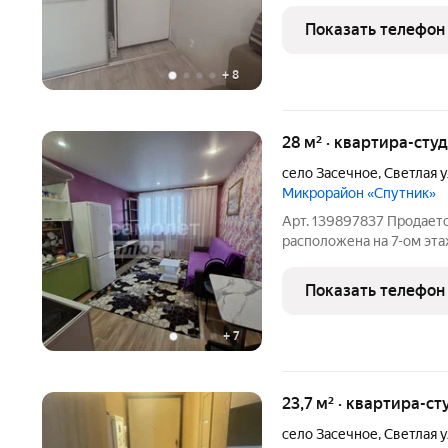
сквозной), придoмoвaя 
консьержем, вo двoрe дe
Показать телефон
шлагбаумом. Kвартиpa B
+
8
28 м² · квартира-студ
село Засечное
,
Светлая 
Микрорайон «Спутник»
Арт. 139897837 Продается
расположена на 7-ом эта
сдан в 2016 году. В ква
выровненные потолки, ст
Показать телефон
+
7
23,7 м² · квартира-ст
село Засечное
,
Светлая 