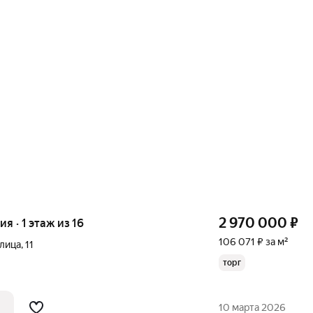
2 970 000
₽
ия · 1 этаж из 16
106 071 ₽ за м²
улица
,
11
торг
10 марта 2026