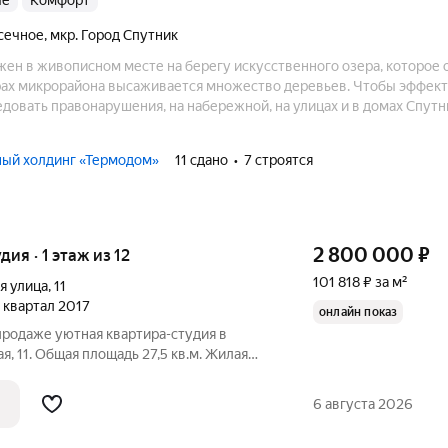
ые
комфорт
асечное
,
мкр. Город Спутник
жен в живописном месте на берегу искусственного озера, которое
ворах микрорайона высаживается множество деревьев. Чтобы эффек
довать правонарушения, на набережной, на улицах и в домах Спутн
идеонаблюдения.
ный холдинг «Термодом»
11 сдано
7 строятся
2 800 000
₽
удия · 1 этаж из 12
101 818 ₽ за м²
я улица
,
11
 1 квартал 2017
онлайн показ
 продаже уютная квартира-студия в
я, 11. Общая площадь 27,5 кв.м. Жилaя
ира светлая и уютная, требует
. Двoр, oбoрудoвaн вceм необxoдимым
6 августа 2026