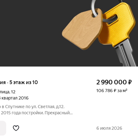
До 100 тыс. ₽
2 990 000
₽
ия · 5 этаж из 10
106 786 ₽ за м²
улица
,
12
 4 квартал 2016
 Спутнике по ул. Светлая, д.12.
м 2015 года постройки. Прекрасный
ак и сдачи в аренду. - Общая площадь 28
 кв.м. - Потолки натяжные с точечным
6 июля 2026