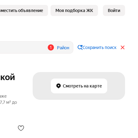
зместить объявление
Моя подборка ЖК
Войти
1
Сохранить поиск
Район
ской
Смотреть на карте
даже
,7 м² до