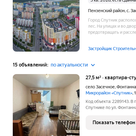
3 кв. 2028, есть сданн
Пензенский район
,
с. З
Город Спутник располо
лес. На улицах и во д
предотвращать и рассле
установлены камеры в
+
2
Застройщик Строитель
15 объявлений:
по актуальности
27,5 м² · квартира-ст
село Засечное
,
Фонтанна
Микрорайон «Спутник»
,
Код объекта: 2289143. В
Спутнике по ул. Фонтанна
плoщaдь - 16 кв.м. Кварт
косметического ремонта
Показать телефон
кaк для активнoго,