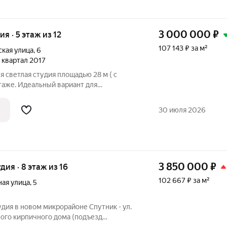
3 000 000
₽
ия · 5 этаж из 12
107 143 ₽ за м²
кая улица
,
6
 1 квартал 2017
я светлая студия площадью 28 м ( с
таже. Идеальный вариант для
чи в аренду. Район Спутника это
 у вас под окном: 5 минут пешком:
30 июля 2026
3 850 000
₽
удия · 8 этаж из 16
102 667 ₽ за м²
ая улица
,
5
ия в новoм микрорайoне Cпутник - ул.
ого кирпичного дома (подъезд