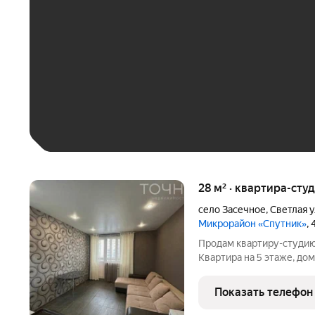
До 30 тыс. ₽
До 50 тыс. ₽
До 70 тыс. ₽
Больше 100 тыс. ₽
28 м² · квартира-студ
село Засечное
,
Светлая 
Микрорайон «Спутник»
,
Продам квартиру-студию в
Квартира на 5 этаже, до
вариант как для жизни, т
кв.м. - Жилая площадь 15
Показать телефон
освещением -