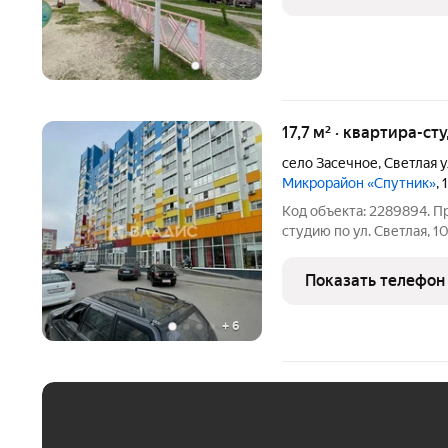
17,7 м² · квартира-сту
село Засечное
,
Светлая 
Микрорайон «Спутник»
,
Код объекта: 2289894. 
студию по ул. Светлая, 1
перепланировок. Собстве
договоре. Чистая продаж
Показать телефон
+
6
ЕЖЕМЕСЯЧНЫЙ ПЛАТЁ