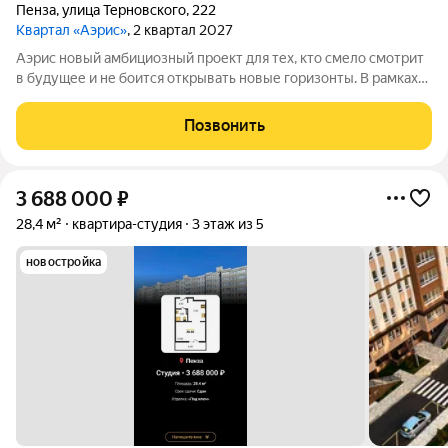
Пенза
,
улица Терновского
,
222
Квартал «Аэрис»
, 2 квартал 2027
Аэрис новый амбициозный проект для тех, кто смело смотрит
в будущее и не боится открывать новые горизонты. В рамках
реализации первой стадии строительства осуществляется
возведение двух 17-этажных подъездов. Всего проектом
Позвонить
предусмотрено еще 6
3 688 000
₽
28,4 м²
квартира-студия
3 этаж из 5
новостройка