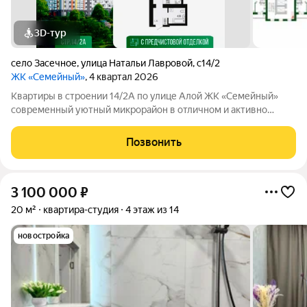
3D-тур
село Засечное
,
улица Натальи Лавровой
,
с14/2
ЖК «Семейный»
, 4 квартал 2026
Квартиры в строении 14/2А по улице Алой ЖК «Семейный»
современный уютный микрорайон в отличном и активно
развивающемся районе Пензы. Жилой комплекс создан для
комфортной семейной жизни. В ЖК «Семейный» авторская
Позвонить
архитектура, зеленые дворы, детские
3 100 000
₽
20 м²
квартира-студия
4 этаж из 14
новостройка