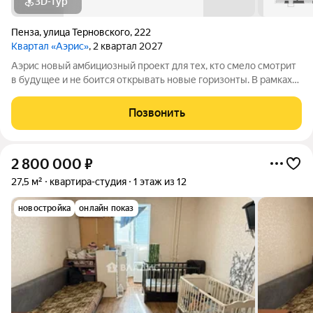
3D-тур
Пенза
,
улица Терновского
,
222
Квартал «Аэрис»
, 2 квартал 2027
Аэрис новый амбициозный проект для тех, кто смело смотрит
в будущее и не боится открывать новые горизонты. В рамках
реализации первой стадии строительства осуществляется
возведение двух 17-этажных подъездов. Всего проектом
Позвонить
предусмотрено еще 6
2 800 000
₽
27,5 м²
квартира-студия
1 этаж из 12
новостройка
онлайн показ