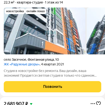
22,3 м²
квартира-студия
1 этаж из 14
новостройка
онлайн показ
село Засечное
,
Фонтанная улица
,
10
ЖК «Радужные дворы»
, 4 квартал 2021
Студия в новостройке без ремонта. Ваш дизайн, ваша
экономия! Продается светлая студия в только что сданном
новом доме. Квартира в состоянии «чистовой подготовки»
идеальная основа для ремонта вашей мечты. Главные
Позвонить
преимущества: Полная свобода
2 681 907
₽