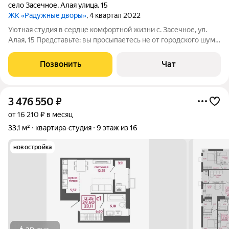
село Засечное
,
Алая улица
,
15
ЖК «Радужные дворы»
, 4 квартал 2022
Уютная студия в сердце комфортной жизни с. Засечное, ул.
Алая, 15 Представьте: вы просыпаетесь не от городского шума,
а от пения птиц и солнечных лучей. Выходите на свою лоджию
с чашкой кофе, зная, что вечером сможете прогуляться по
Позвонить
Чат
набережной или
3 476 550
₽
от 16 210 ₽ в месяц
33,1 м²
квартира-студия
9 этаж из 16
новостройка