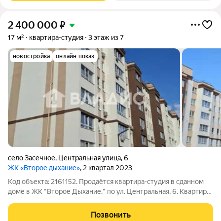
2 400 000
₽
17 м²
квартира-студия
3 этаж из 7
новостройка
онлайн показ
село Засечное
,
Центральная улица
,
6
ЖК «Второе дыхание»
, 2 квартал 2023
Код объекта: 2161152. Продаётся квартира-студия в сданном
доме в ЖК "Второе Дыхание." по ул. Центральная, 6. Квартира
расположена на 3 этаже 7-этажного современного кирпичного
дома. В квартире два окна, светло и уютно. Квартира очень
Позвонить