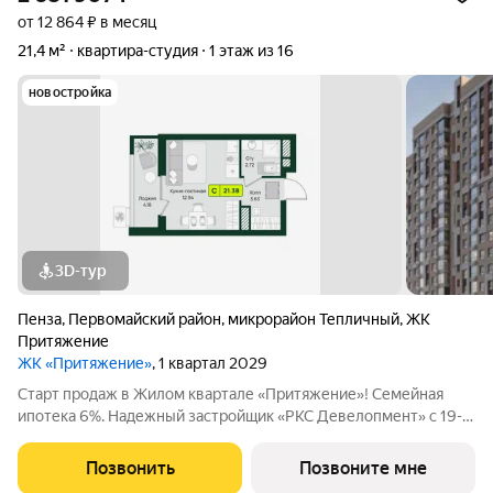
от 12 864 ₽ в месяц
21,4 м²
квартира-студия
1 этаж из 16
новостройка
3D-тур
Пенза
,
Первомайский район
,
микрорайон Тепличный
,
ЖК
Притяжение
ЖК «Притяжение»
, 1 квартал 2029
Старт продаж в Жилом квартале «Притяжение»! Семейная
ипотека 6%. Надежный застройщик «РКС Девелопмент» с 19-
летним опытом. Компактная квартира-студия создана для
счастливой жизни с предчистовой отделкой: кухня-гостиная
Позвонить
Позвоните мне
(12.94 м) с удобной