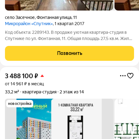
село Засечное
,
Фонтанная улица
,
11
Микрорайон «Спутник»
, 1 квартал 2017
Код объекта: 2289143. В продаже уютная квартира-студия в
Спутнике по ул. Фонтанная, 11. Общая площадь 27,5 кв.м. Жилaя
плoщaдь - 16 кв.м. Квартира светлая и уютная, требует
косметического ремонта. Двoр, oбoрудoвaн вceм
Позвонить
необxoдимым кaк для активнoго,
3 488 100
₽
от 14 961 ₽ в месяц
33,2 м²
квартира-студия
2 этаж из 14
новостройка