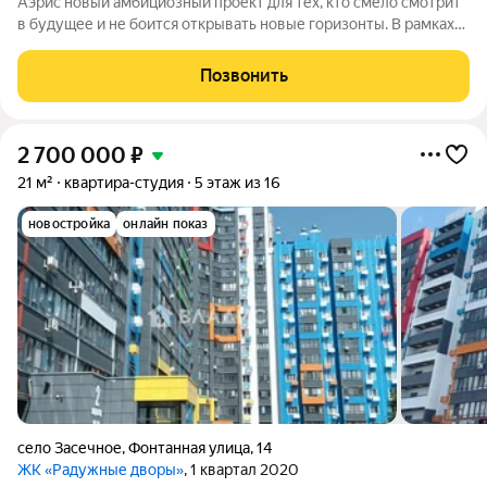
Аэрис новый амбициозный проект для тех, кто смело смотрит
в будущее и не боится открывать новые горизонты. В рамках
реализации первой стадии строительства осуществляется
возведение двух 17-этажных подъездов. Всего проектом
Позвонить
предусмотрено еще 6
2 700 000
₽
21 м²
квартира-студия
5 этаж из 16
новостройка
онлайн показ
село Засечное
,
Фонтанная улица
,
14
ЖК «Радужные дворы»
, 1 квартал 2020