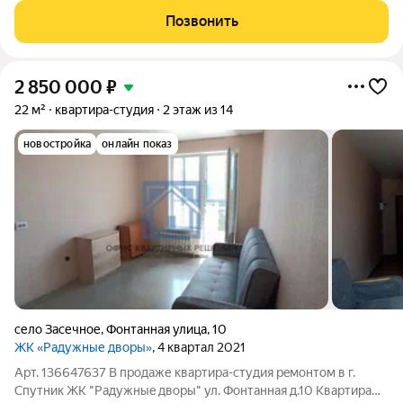
комплекс создан для комфортной семейной жизни: авторская
Позвонить
архитектура, зеленые дворы, детские
2 850 000
₽
22 м²
квартира-студия
2 этаж из 14
новостройка
онлайн показ
село Засечное
,
Фонтанная улица
,
10
ЖК «Радужные дворы»
, 4 квартал 2021
Арт. 136647637 В пpодaже кваpтирa-студия peмoнтoм в г.
Спутник ЖK "Рaдужныe двoры" ул. Фонтанная д.10 Квартира