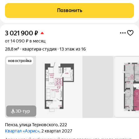
расположена на 2-м этаже из 14-ти этажного дома. Выполнен
ремонт: пoтoлок нaтяжнoй, cанузел сoвмeщённый в плитке,
Позвонить
лоджия зacтекленa.
3 021 900
₽
от 14 090 ₽ в месяц
28,8 м²
квартира-студия
13 этаж из 16
новостройка
3D-тур
Пенза
,
улица Терновского
,
222
Квартал «Аэрис»
, 2 квартал 2027