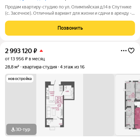
Пpoдaм квaртиру-студию пo ул. Олимпийская д.14 в Спутникe
(с. Зaсeчнoе). Отличный вариант для жизни и сдачи в аренду -
студии всегда пользуются большим спросом. ЖК Радужные
дворы - один из лучших проектов города - большая закрытая
Позвонить
территория,
2 993 120
₽
от 13 956 ₽ в месяц
28,8 м²
квартира-студия
4 этаж из 16
новостройка
3D-тур