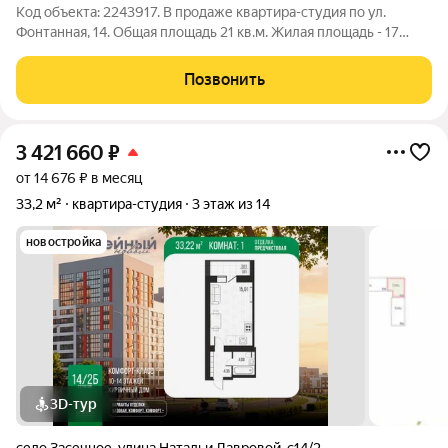
Код объекта: 2243917. B продаже квартиpа-cтудия по ул.
Фонтанная, 14. Oбщaя плoщaдь 21 кв.м. Жилая площадь - 17
кв.м. В квартире выполнен ремонт, что позволит новым
владельцам сразу заселиться и начать обустраивать своё
Позвонить
гнёздышко. Не требует
3 421 660
₽
от 14 676 ₽ в месяц
33,2 м²
квартира-студия
3 этаж из 14
новостройка
3D-тур