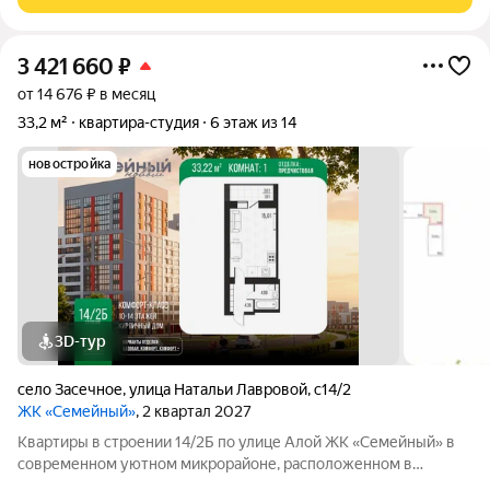
теплая, низкие
3 421 660
₽
от 14 676 ₽ в месяц
33,2 м²
квартира-студия
6 этаж из 14
новостройка
3D-тур
село Засечное
,
улица Натальи Лавровой
,
с14/2
ЖК «Семейный»
, 2 квартал 2027
Квартиры в строении 14/2Б по улице Алой ЖК «Семейный» в
современном уютном микрорайоне, расположенном в
отличном и активно развивающемся районе Пензы. Жилой