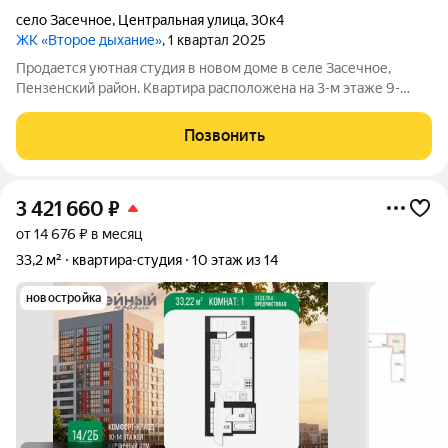
село Засечное
,
Центральная улица
,
30к4
ЖК «Второе дыхание»
, 1 квартал 2025
Продается уютная студия в новом доме в селе Засечное,
Пензенский район. Квартира расположена на 3-м этаже 9-
этажного монолитного дома, построенного в 2025 году.Дом
сдан выдача ключей декабрь 2026 года. Общая площадь
Позвонить
квартиры составляет 28.4 кв. м, а
3 421 660
₽
от 14 676 ₽ в месяц
33,2 м²
квартира-студия
10 этаж из 14
новостройка