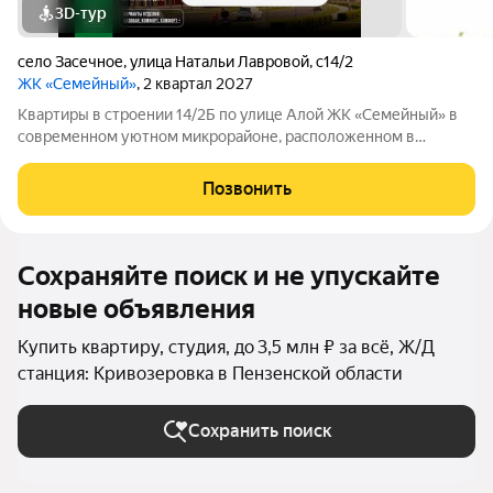
3D-тур
село Засечное
,
улица Натальи Лавровой
,
с14/2
ЖК «Семейный»
, 2 квартал 2027
Квартиры в строении 14/2Б по улице Алой ЖК «Семейный» в
современном уютном микрорайоне, расположенном в
отличном и активно развивающемся районе Пензы. Жилой
комплекс создан для комфортной семейной жизни: авторская
Позвонить
архитектура, зеленые дворы, детские
Сохраняйте поиск и не упускайте
новые объявления
Купить квартиру, студия, до 3,5 млн ₽ за всё, Ж/Д
станция: Кривозеровка в Пензенской области
Сохранить поиск