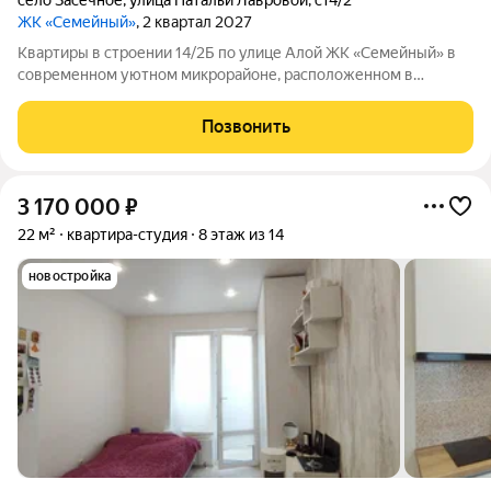
село Засечное
,
улица Натальи Лавровой
,
с14/2
ЖК «Семейный»
, 2 квартал 2027
Квартиры в строении 14/2Б по улице Алой ЖК «Семейный» в
современном уютном микрорайоне, расположенном в
отличном и активно развивающемся районе Пензы. Жилой
комплекс создан для комфортной семейной жизни: авторская
Позвонить
архитектура, зеленые дворы, детские
3 170 000
₽
22 м²
квартира-студия
8 этаж из 14
новостройка