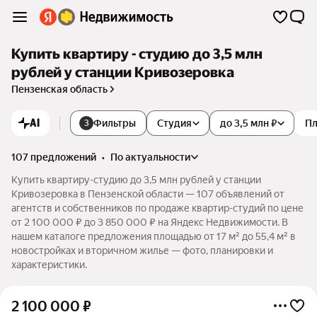
Купить квартиру - студию до 3,5 млн
рублей у станции Кривозеровка
Пензенская область
AI
Фильтры
Студия
до 3,5 млн ₽
П
3
107 предложений
•
по актуальности
Купить квартиру-студию до 3,5 млн рублей у станции
Кривозеровка в Пензенской области — 107 объявлений от
агентств и собственников по продаже квартир-студий по цене
от 2 100 000 ₽ до 3 850 000 ₽ на Яндекс Недвижимости. В
нашем каталоге предложения площадью от 17 м² до 55,4 м² в
новостройках и вторичном жилье — фото, планировки и
характеристики.
2 100 000
₽