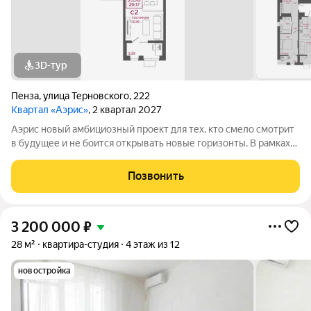
3D-тур
Пенза
,
улица Терновского
,
222
Квартал «Аэрис»
, 2 квартал 2027
Аэрис новый амбициозный проект для тех, кто смело смотрит
в будущее и не боится открывать новые горизонты. В рамках
реализации первой стадии строительства осуществляется
возведение двух 17-этажных подъездов. Всего проектом
Позвонить
предусмотрено еще 6
3 200 000
₽
28 м²
квартира-студия
4 этаж из 12
новостройка