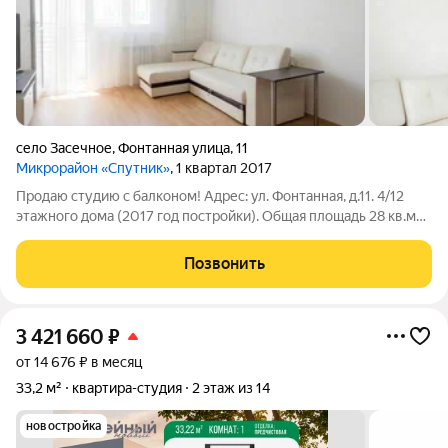
село Засечное
,
Фонтанная улица
,
11
Микрорайон «Спутник»
, 1 квартал 2017
Продаю студию с балконом! Адрес: ул. Фонтанная, д.11. 4/12
этажного дома (2017 год постройки). Общая площадь 28 кв.м
Квартира с ремонтом: - Входная металлическая дверь -
Светлые обои - Напольное покрытие линолеум - Белые
Позвонить
матовые потолки со
3 421 660
₽
от 14 676 ₽ в месяц
33,2 м²
квартира-студия
2 этаж из 14
новостройка