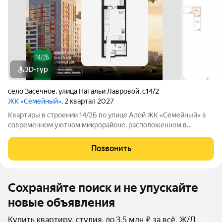
3D-тур
село Засечное
,
улица Натальи Лавровой
,
с14/2
ЖК «Семейный»
, 2 квартал 2027
Квартиры в строении 14/2Б по улице Алой ЖК «Семейный» в
современном уютном микрорайоне, расположенном в
отличном и активно развивающемся районе Пензы. Жилой
комплекс создан для комфортной семейной жизни: авторская
Позвонить
архитектура, зеленые дворы, детские
Сохраняйте поиск и не упускайте
новые объявления
Купить квартиру, студия, до 3,5 млн ₽ за всё, Ж/Д