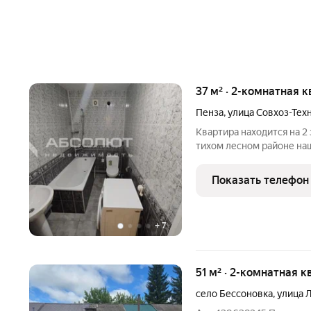
37 м² · 2-комнатная к
Пенза
,
улица Совхоз-Тех
Квартира находится на 2
тихом лесном районе на
кв.м, состоит из 2 изолир
кухня в наличии, в лично
Показать телефон
+
7
51 м² · 2-комнатная к
село Бессоновка
,
улица 