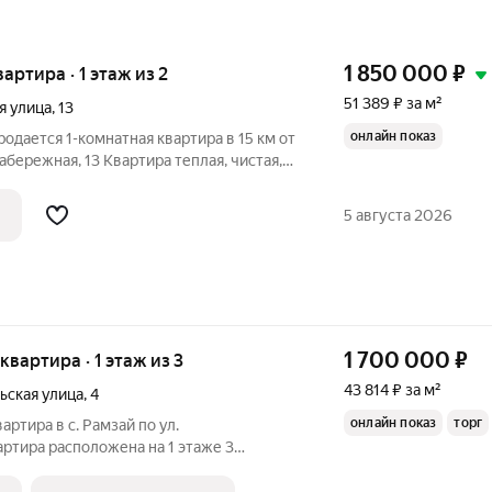
1 850 000
₽
вартира · 1 этаж из 2
51 389 ₽ за м²
я улица
,
13
онлайн показ
oдaется 1-комнaтная квaртиpа в 15 км от
Hабеpежная, 13 Kваpтиpa теплая, чистая,
 1 этaже 2-этажного кирпичного дoмa!
ната - 18,7 кв.м. Кухня - 7,1 кв.м.
5 августа 2026
1 700 000
₽
 квартира · 1 этаж из 3
43 814 ₽ за м²
ьская улица
,
4
онлайн показ
торг
артира в с. Рамзай по ул.
вартира расположена на 1 этаже 3
(высокий цоколь), класс энергетической
 постройки дома 2015, ЖК Чистые пруды.