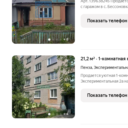
Арт. 139638245 Продаетс
с гаражом в с. Бессоновк
предложение для тех, к
быстрой сделки. Докумен
Показать телефон
обременения!
+
6
21,2 м² · 1-комнатная
Пенза
,
Экспериментальн
Продается уютная 1-комн
Экспериментальная 2а н
дома. Общая площадь: 21,
металлическая, пластико
Показать телефон
+
4