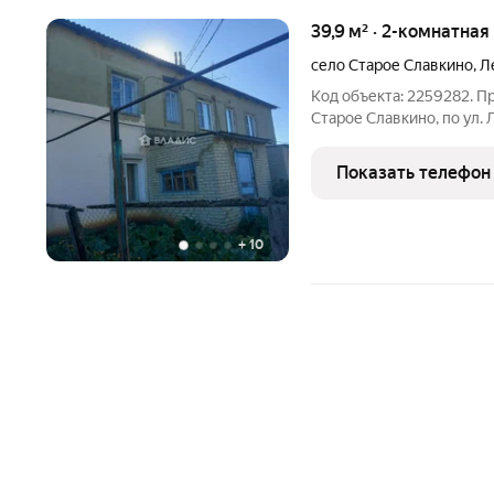
39,9 м² · 2-комнатная
село Старое Славкино
,
Л
Код объекта: 2259282. Пр
Старое Славкино, по ул.
а собственная котельна
и экономию на коммуналь
Показать телефон
окна
+
10