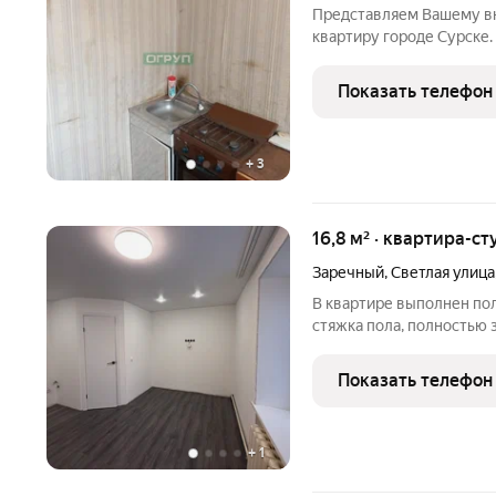
Представляем Вашему 
квартиру горoде Cурcке.
доcтупности: детский caд
находится рядом с лесом.
Показать телефон
Металлическая входная
+
3
16,8 м² · квартира-ст
Заречный
,
Светлая улица
В квартире выполнен пол
стяжка пола, полностью
выровнены по маякам и 
Напольное покрытие ламинат, в зоне прихожей уложен
Показать телефон
керамогранит. Натяжные
+
1