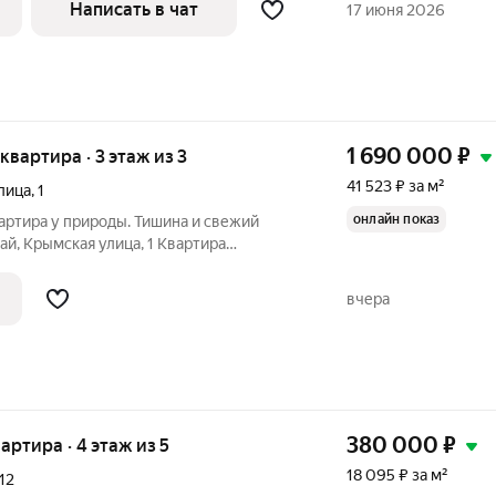
Написать в чат
17 июня 2026
1 690 000
₽
 квартира · 3 этаж из 3
41 523 ₽ за м²
лица
,
1
онлайн показ
вартира у природы. Тишина и свежий
ай, Крымская улица, 1 Квартира
3 этажного жилого дома 2014 года
: 40, 7 кв.м. Жилая площадь: 15 кв.м.
вчера
380 000
₽
вартира · 4 этаж из 5
18 095 ₽ за м²
12