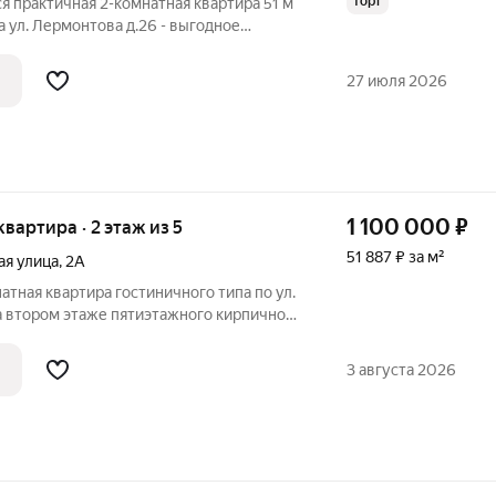
торг
я практичная 2-комнатная квартира 51 м
а ул. Лермонтова д.26 - выгодное
то ищет доступное жилье с возможностью
ты готовы к сделке! Без долгов и
27 июля 2026
1 100 000
₽
 квартира · 2 этаж из 5
51 887 ₽ за м²
ая улица
,
2А
атная квартира гостиничного типа по ул.
а втором этаже пятиэтажного кирпичного
 2 кв.м.Жилая площадь: 14,2 кв.м.Дверь
вое окно, потолок натяжной, санузел на 4
3 августа 2026