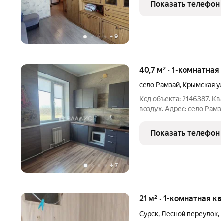
Показать телефон
Площадь квартиры
+
9
40,7 м² · 1-комнатная
село Рамзай
,
Крымская у
Код объекта: 2146387. К
воздух. Адрес: село Рамз
расположена на 3 этаже 
постройки. Общая площадь
Показать телефон
Площадь кухни: 9,7
+
7
21 м² · 1-комнатная к
Сурск
,
Лесной переулок
,