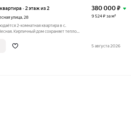
380 000
₽
 квартира · 2 этаж из 2
9 524 ₽ за м²
есная улица
,
28
одаётся 2-комнатная квартира в с.
 Лесная. Кирпичный дом сохраняет тепло,
я обеспечивает стабильную температуру
ных платежах. Квартира на второй этаж,
5 августа 2026