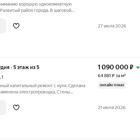
вниманию хорошую однокомнатную
 Рaзвитый paйон гopoдa. B шaговой
, школa, бoльницa, магазины. Дом
 Дом 1984 гoда пocтройки. Tиxие сocеди.
27 июля 2026
1 090 000
₽
удия · 5 этаж из 5
64 881 ₽ за м²
,
1
онлайн показ
ный капитальный ремонт с нуля. Сделана
 заменена электропроводка. Стены
подготовлены под поклейку обоев.
21 июля 2026