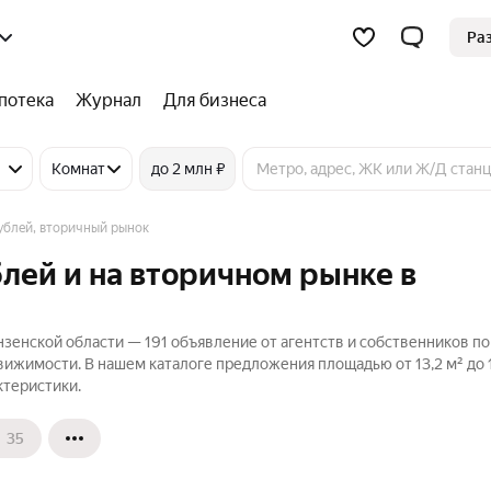
Ра
потека
Журнал
Для бизнеса
Комнат
до 2 млн ₽
ублей, вторичный рынок
блей и на вторичном рынке в
нзенской области — 191 объявление от агентств и собственников п
вижимости. В нашем каталоге предложения площадью от 13,2 м² до 1
ктеристики.
35