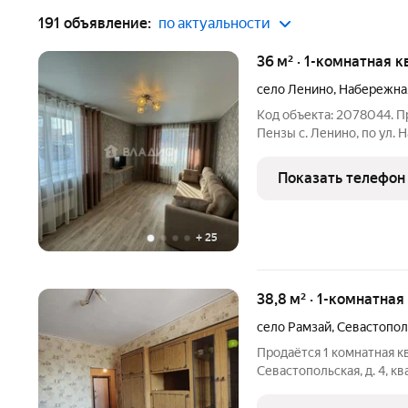
191 объявление:
по актуальности
36 м² · 1-комнатная к
село Ленино
,
Набережна
Код объекта: 2078044. Пр
Пензы с. Ленино, по ул. 
уютная - расположена на
Общая площадь 36 кв.м. Ком
Показать телефон
+
25
38,8 м² · 1-комнатная
село Рамзай
,
Севастопол
Продаётся 1 комнатная кв
Севастопольская, д. 4, к
этажного блочного дома 
эффективности В(+), год