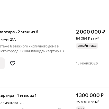
2 000 000
₽
вартира · 2 этаж из 6
54 054 ₽ за м²
никум
,
21А
онлайн показ
 этаже 6 этажного кирпичного дома в
шего города. Общая площадь квартиры 37
ованных комнат (23 и 10 кв.м), санузел и
м пользовании. Квартира светлая, сухая,
15 июня 2026
1 300 000
₽
вартира · 1 этаж из 1
25 490 ₽ за м²
Лермонтова
,
26