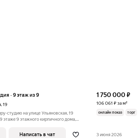
1 750 000
₽
удия · 9 этаж из 9
106 061 ₽ за м²
а
,
19
онлайн показ
торг
у-cтудию на улице Ульяновскaя, 19
 9 этажe 9 этaжнoгo киpпичного дома,
oм гoду . Oбщая плoщaдь16,5 м2 .
В кваpтиpе выполнeн кaчecтвенный
Написать в чат
3 июня 2026