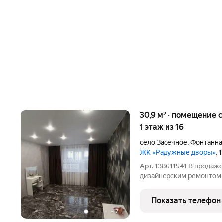
30,9 м² · помещение свободного назначения ·
1 этаж из 16
село Засечное
,
Фонтанна
ЖК «Радужные дворы»
,
Арт. 138611541 В прода
дизайнерским ремонтом
Общая площадь: 30.9 м оптимальное пространство для Вашего
бизнеса. Дизайнерский ремонт: Помещение полностью готово к
Показать телефон
работе! Вас
+
7