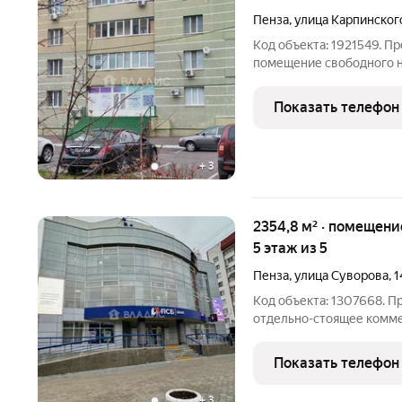
Пенза
,
улица Карпинског
Код объекта: 1921549. П
помещение свободного на
33Б. Это лучшее предлож
бизнеса! В настоящее вр
Показать телефон
помещение уже
+
3
2354,8 м² · помещение свободного назначения ·
5 этаж из 5
Пенза
,
улица Суворова
,
1
Код объекта: 1307668. 
отдельно-стоящее комм
площадью 2 354, 8 кв.м.
цокольный этаж), распол
Показать телефон
центре
+
3