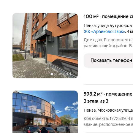
100 м² · помещение с
Пенза
,
улица Бутузова
,
5
ЖК «Арбеково Парк»
, 4 
Дом сдан. Расположен на
развивающийся район. В
площадью 100,33 кв.м. и
вход, поэтому выгоднее
Показать телефон
метраж зоны
+
1
598,2 м² · помещение свободного назначения ·
3 этаж из 3
Пенза
,
Московская улица
Код объекта: 1772539. 
здание, расположенное 
города по ул. Московска