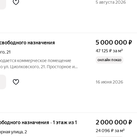
5 августа 2026
5 000 000
₽
е свободного назначения
47 125 ₽ за м²
го
,
21
онлайн показ
Продается коммерческое помещение
о ул. Циолковского, 21. Просторное и
ство общей площадью 106,1 кв. м с
бодным доступом обеспечит удобство
16 июня 2026
2 000 000
₽
ободного назначения · 1 этаж из 1
24 096 ₽ за м²
орная улица
,
2