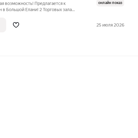
онлайн показ
ая возможность! Предлагается к
 в Большой Елани! 2 Торговых зала
Остается все оборудование открытая
одный и автомобильный трафик Не
25 июля 2026
ткрыть