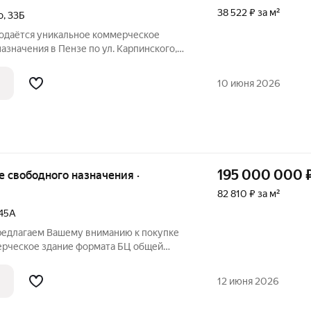
38 522 ₽ за м²
о
,
33Б
родаётся уникальное коммерческое
значения в Пензе по ул. Карпинского,
ение для инвестиций в развитие своего
емя здесь находится тренажерный зал,
10 июня 2026
195 000 000
82 810 ₽ за м²
45А
Предлагаем Вашему вниманию к покупке
ерческое здание формата БЦ общей
 (4 этажа + полноценный эксплуатируемый
оженное по ул. Суворова, 145 А. В самом
12 июня 2026