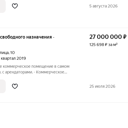
ития своего бизнеса! В настоящее время
5 августа 2026
27 000 000
₽
125 698 ₽ за м²
улица
,
10
 1 квартал 2019
же коммерческое помещение в самом
м. с арендаторами. - Коммерческое
а первой линии по адресу Светлая, д.
 фасада, что обеспечит Вам хороший
25 июля 2026