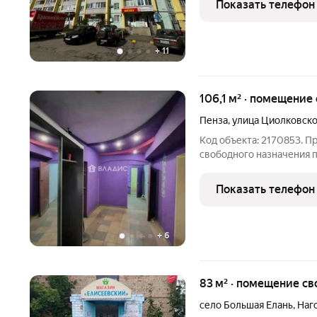
Показать телефон
Хорошее
+
11
106,1 м² · помещени
Пенза
,
улица Циолковско
Код объекта: 2170853. 
свободного назначения п
функциональное простран
отдельным входом и сво
Показать телефон
для ведения вашего
+
6
83 м² · помещение св
село Большая Елань
,
Наг