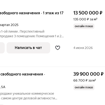
13 500 000
₽
вободного назначения · 1 этаж из 17
135 000 ₽ за м²
квартал 2025
онлайн показ
 1-ой линии . Перспективный
 продаже 3 помещения: Помещения 1 и 2
 100,94 кв.м. соответственно, имеют один
 приобрети их совместно (плюсом будет
Написать в чат
4 июня 2026
39 900 000
₽
66 700 ₽ за м²
,
5А
онлайн показ
В продаже уникальное коммерческое
в самом центре деловой активности
я, 5А. Это лучшее предложение для