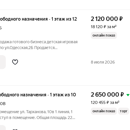
2 120 000
₽
вободного назначения · 1 этаж из 12
18 120 ₽ за м²
Б
онлайн показ
родажа готового бизнеса детская игровая
по ул.Одесская,2Б Продается
ская игровая площадка, успешно
. Срок окупаемости около 2 лет. Общая
8 июля 2026
2 650 000
₽
ободного назначения · 1 этаж из 10
120 455 ₽ за м²
10В
онлайн показ
торг
ещение ул. Тарханова, 10в 1 линия, 1
ступ в помещение. Общая площадь 22
, электричество мощностью 15 кВт, в
я точка (холодная/горячая вода и слив).