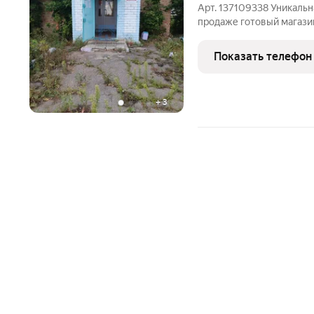
Арт. 137109338 Уникальн
продаже готовый магазин
общей площадью 83кв.м 
парковка Высокий пешех
Показать телефон
упустите возможность о
+
3