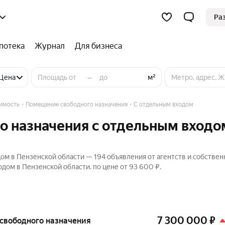
Ра
потека
Журнал
Для бизнеса
–
дного назначения
Цена
м²
имость
Помещение свободного назначения
С отдельным входом
о назначения с отдельным входо
м в Пензенской области — 194 объявления от агентств и собствен
ом в Пензенской области. по цене от 93 600 ₽.
7 300 000
₽
е свободного назначения