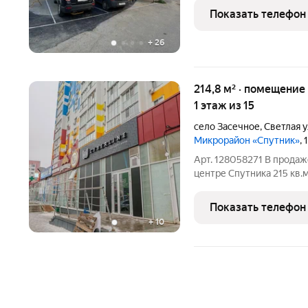
инвестиций или для разв
Показать телефон
здесь находится
+
26
214,8 м² · помещение свободного назначения ·
1 этаж из 15
село Засечное
,
Светлая 
Микрорайон «Спутник»
,
Арт. 128058271 В прода
центре Спутника 215 кв.
помещение расположено н
10 с отдельным входом с
Показать телефон
пешеходный и
+
10