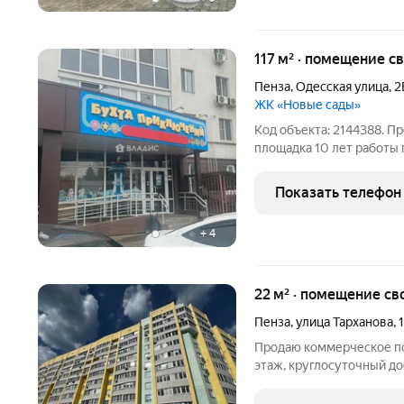
117 м² · помещение с
Пенза
,
Одесская улица
,
2
ЖК «Новые сады»
Код объекта: 2144388. П
площадка 10 лет работы 
действующий бизнес дет
работающая более 10 лет
Показать телефон
площадь 117 кв.м.
+
4
22 м² · помещение св
Пенза
,
улица Тарханова
,
Продаю коммерческое пом
этаж, круглосуточный до
кв.м, высота потолка 3 м
помещение имеется мокра