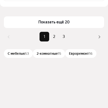
сортировкой для выбора среди предложений в 
Цена за квадратный метр
242 — 769 ₽
выбранном районе
Площадь
25 — 100 м²
Помимо удобной сортировки по цене аренды вы 
можете отсортировать результаты по стоимости 
Показать ещё 20
квадратного метра или площади
1
2
3
С мебелью
53
2-комнатные
15
Евроремонт
16