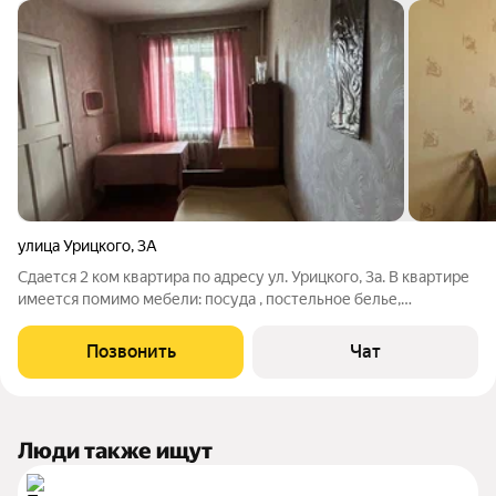
улица Урицкого
,
3А
Сдается 2 ком квартира по адресу ул. Урицкого, 3а. В квартире
имеется помимо мебели: посуда , постельное белье,
полотенца , телевизор, холодильник, стиральная машина,
новая газовая колонка, микроволновка , вай фай ( роутер ).
Позвонить
Чат
Санузела фото пока нет (
Люди также ищут