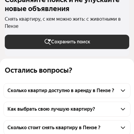
новые объявления
Снять квартиру, с кем можно жить: с животными в
Пензе
Сохранить поиск
Остались вопросы?
Сколько квартир доступно в аренду в Пензе ?
На Яндекс Недвижимости в Пензе доступно в 
аренду 50 квартир, из них 2 объявления от 
Как выбрать свою лучшую квартиру?
собственников, 52 объявления от агентств
Чтобы снять квартиру с животными, 
воспользуйтесь удобными фильтрами и 
Сколько стоит снять квартиру в Пензе ?