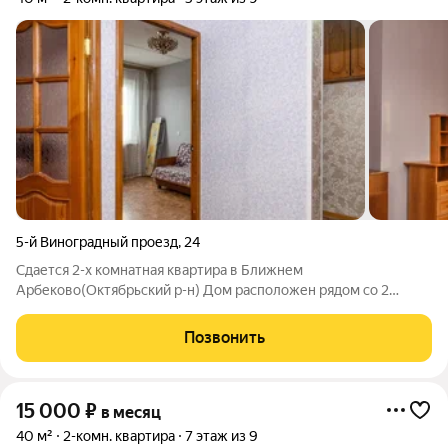
5-й Виноградный проезд
,
24
Сдается 2-х комнатная квартира в Ближнем
Арбеково(Октябрьский р-н) Дом расположен рядом со 2
Хлебзаводом/Велотрек/Леруа Мерлен/Коллаж. Удачное
расположение меж 2-х проспектов Строителей и Победы.
Позвонить
Маршруты во все уголки города. Квартира с
15 000
₽
в месяц
40 м²
2-комн. квартира
7 этаж из 9