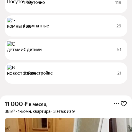
Посуточно
119
1-комнатные
29
С детьми
51
В новостройке
21
11 000
₽
в месяц
38 м²
1-комн. квартира
3 этаж из 9