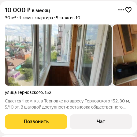
10 000
₽
в месяц
30 м²
1-комн. квартира
5 этаж из 10
улица Терновского
,
152
Сдается 1 ком. кв. в Терновке по адресу Терновского 152, 30 м,
5/10 эт. В шаговой доступности: остановка общественного
транспорта, магазин "Магнит", "Скидкино", детский сад, школа.
Для комфортного проживания имеется : холодильник,
Позвонить
Чат
кухонный гарнитур,