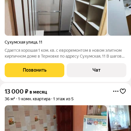
Сухумская улица
,
11
Сдается хорошая 1 ком. кв. с евроремонтом в новом элитном
кирпичном доме в Терновке по адресу Сухумская, 11 В шаговой
доступности: остановка общественного транспорта, школа,
детский сад, магазины, торговые центры. В 15/20 минутах
Позвонить
Чат
ходьбы бассейн
13 000
₽
в месяц
36 м²
1-комн. квартира
1 этаж из 5