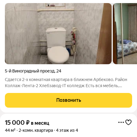
5-й Виноградный проезд
,
24
Сдается 2-х комнатная квартира в ближнем Арбеково. Район
Коллаж-Лента-2 Хлебзавод-IT колледж Есть вся мебель,
холодильник, маленький телевизор, кондиционер, стиральная
машина, СВЧ печь. Приличный ремонт, пластиковые окна,
Позвонить
санузел раздельный кафель.
15 000
₽
в месяц
44 м²
2-комн. квартира
4 этаж из 4