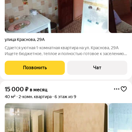
улица Краснова
,
29А
Сдается уютная 1-комнатная квартира на ул. Краснова, 29А
Ищете бюджетное, теплое и полностью готовое к заселению
жилье? Предлагаем отличный вариант в Первомайском
районе! Комфортная жилая комната: Сделан современный
Позвонить
Чат
натяжной потолок с ярким точечным
15 000
₽
в месяц
40 м²
2-комн. квартира
6 этаж из 9