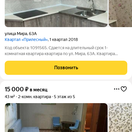
улица Мира
,
63А
Квартал «Прилесный»
, 1 квартал 2018
Код объекта: 1091565. Сдается на длительный срок 1-
комнатная квартира квартира по ул. Мира, 63А. Квартира
расположена на 8 этаже 18-этажного кирпично- монолитного
дома 2018 года постройки. Общая площадь: 40.7 кв.м. Жилая
Позвонить
площадь: 22 кв.м. Кухня: 9
15 000
₽
в месяц
43 м²
2-комн. квартира
5 этаж из 5