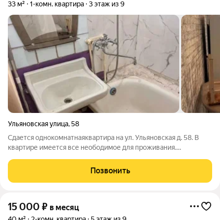
33 м²
1-комн. квартира
3 этаж из 9
Ульяновская улица
,
58
Сдается однокомнатнаяквартира на ул. Ульяновская д. 58. В
квартире имеется все неободимое для проживания.
Предпочтение молодым семьям, можно с детьми и
питомцами.
Позвонить
15 000
₽
в месяц
40 м²
2-комн. квартира
5 этаж из 9