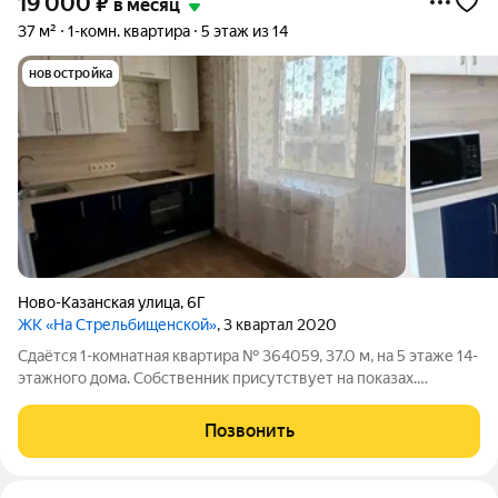
19 000
₽
в месяц
37 м²
1-комн. квартира
5 этаж из 14
новостройка
Ново-Казанская улица
,
6Г
ЖК «На Стрельбищенской»
, 3 квартал 2020
Сдаётся 1-комнатная квартира № 364059, 37.0 м, на 5 этаже 14-
этажного дома. Собственник присутствует на показах.
Коммунальные платежи оплачиваются отдельно. Счетчики
оплачиваются отдельно. По условиям проживания: можно с
Позвонить
детьми, можно с питомцами. Из