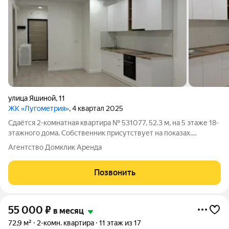
улица Яшиной
,
11
ЖК «Лугометрия»
, 4 квартал 2025
Сдаётся 2-комнатная квартира № 531077, 52.3 м, на 5 этаже 18-
этажного дома. Собственник присутствует на показах.
Коммунальные платежи оплачиваются отдельно. Счетчики
Агентство Домклик Аренда
оплачиваются отдельно. По условиям проживания: можно с
детьми, можно с питомцами.
Позвонить
55 000
₽
в месяц
72,9 м²
2-комн. квартира
11 этаж из 17