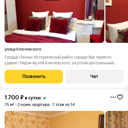
улица Ключевского
Сердце Пензы! Исторический район города! Вас приятно
удивит: Рядом музей Ключевского, за углом центральный
фонтан города и пешая улица Московская, бары и рестораны,
кинотеатр и цирк. В квартире все необходимое для
Позвонить
Чат
проживания: Двухспальная кровать,
1 700
₽
в сутки
75 м²
2-комн. квартира
7 этаж из 14