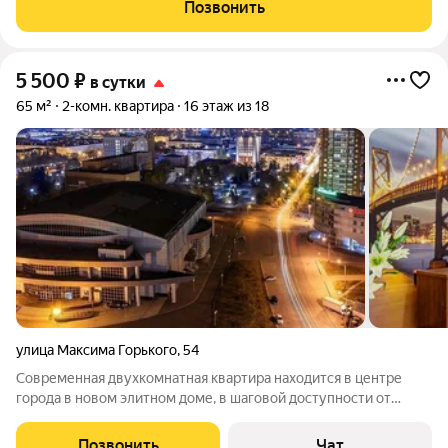
современный интерьер, фото соответствуют, стиральная
Позвонить
машинка автомат,
5 500
₽
в сутки
65 м²
2-комн. квартира
16 этаж из 18
улица Максима Горького
,
54
Современная двухкомнатная квартира находится в центре
города в новом элитном доме, в шаговой доступности от
железнодорожного вокзала и автовокзала. Рядом
расположены торгово-развлекательный центр "Сан и Март",
Позвонить
Чат