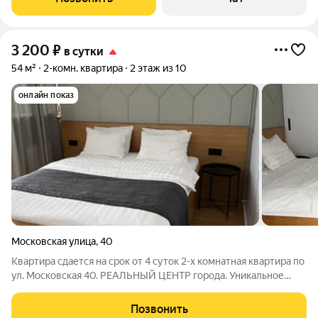
кинотеатр "Современник", дворец водных
3 200
₽
в сутки
54 м²
2-комн. квартира
2 этаж из 10
онлайн показ
Московская улица
,
40
Квартира сдается на срок от 4 суток 2-х комнатная квартира по
ул. Московская 40. РЕАЛЬНЫЙ ЦЕНТР города. Уникальное
месторасположение дома на центральной пешеходной улице.
Территория огорожена шлагбаумом. Бесплатная парковка на
Позвонить