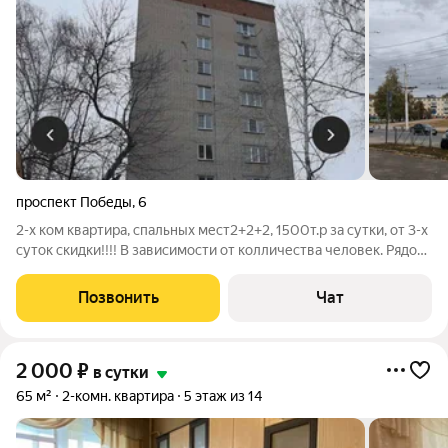
проспект Победы
,
6
2-х ком квартира, спальных мест2+2+2, 1500т.р за сутки, от 3-х
суток скидки!!!! В зависимости от колличества человек. Рядом
ж д и авто вокзал, ЦНТИ, ДК Кирова, ДК 40 лет октября, ДК Им
Дзержинского. ТЦ "Метро", Шоколадница. Рядом платная
Позвонить
Чат
парковка.
2 000
₽
в сутки
65 м²
2-комн. квартира
5 этаж из 14