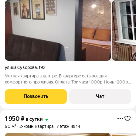
улица Суворова
,
192
Уютная квартира в центре. В квартире есть все для
комфортного про живая. Оплата: Три часа 1000р. Ночь 1200р.
на 2-х. Ночь 1600р на 4-х. Сутки 1500 на 2-х будний день.
Сутки 1800 на 4-х будний день. Выходные от 2000 р. Курить
Позвонить
Чат
можно на балконе. Ку
1 950
₽
в сутки
90 м²
2-комн. квартира
7 этаж из 14