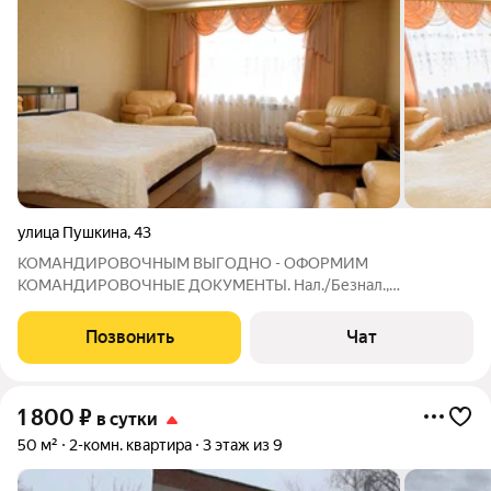
улица Пушкина
,
43
КОМАНДИРОВОЧНЫМ ВЫГОДНО - ОФОРМИМ
КОМАНДИРОВОЧНЫЕ ДОКУМЕНТЫ. Нал./Безнал.,
ЭКВАЙРИНГ. Охран. территория, видеонаблюдение. Центр.
Квартира (90м2). Шесть квартир находятся в одном доме -
Позвонить
Чат
удобно для размещения групп гостей. Возможна оплата
картой
1 800
₽
в сутки
50 м²
2-комн. квартира
3 этаж из 9