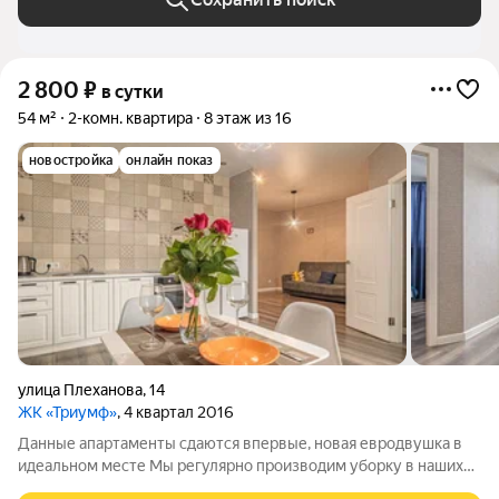
2 800
₽
в сутки
54 м²
2-комн. квартира
8 этаж из 16
новостройка
онлайн показ
улица Плеханова
,
14
ЖК «Триумф»
, 4 квартал 2016
Данные апартаменты сдаются впервые, новая евродвушка в
идеальном месте Мы регулярно производим уборку в наших
квартирах. Следим за тем, чтобы Вам было очень комфортно