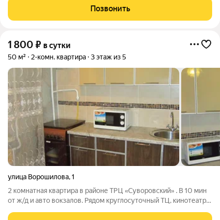
проживать в наших номерах. НАШИ ЦЕНЫ Сутки - 2500 - 3500
Позвонить
руб. безналичный расчёт
1 800
₽
в сутки
50 м²
2-комн. квартира
3 этаж из 5
улица Ворошилова
,
1
2 комнатная квартира в районе ТРЦ «Суворовский» . В 10 мин
от ж/д и авто вокзалов. Рядом круглосуточный ТЦ, кинотеатр,
кафе, ресторан, терминалы, банки, автостоянка. В квартире