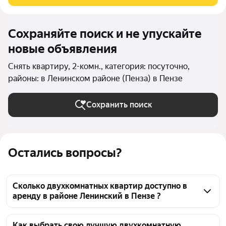
территории дома.
Сохраняйте поиск и не упускайте
новые объявления
Снять квартиру, 2-комн., категория: посуточно,
районы: в Ленинском районе (Пенза) в Пензе
Сохранить поиск
Остались вопросы?
Сколько двухкомнатных квартир доступно в
аренду в районе Ленинский в Пензе ?
На Яндекс Недвижимости в районе Ленинский в 
Пензе доступно в аренду 40 двухкомнатных 
Как выбрать свою лучшую двухкомнатную