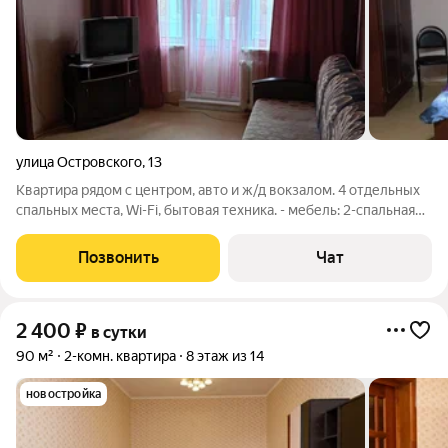
улица Островского
,
13
Квартира рядом с центром, авто и ж/д вокзалом. 4 отдельных
спальных места, Wi-Fi, бытовая техника. - мебель: 2-спальная
кровать, раскладной диван, две односпальные кровати, шкаф
для одежды, письменный стол, журнальный столик,два кресла;
Позвонить
Чат
- бытовая
2 400
₽
в сутки
90 м²
2-комн. квартира
8 этаж из 14
новостройка