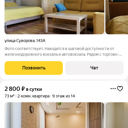
улица Суворова
,
143А
Фото соответствует. Находится в шаговой доступности от
железнодорожного вокзала и автовокзала. Рядом с торгово-
развлекательным центром "Суворовский" (Кинотеатр,
МакДоналдс, боулинг, бильярд, суши-бар, ресторан, " Детский
Позвонить
Чат
мир", множество бутиков,
2 800
₽
в сутки
73 м²
2-комн. квартира
9 этаж из 14