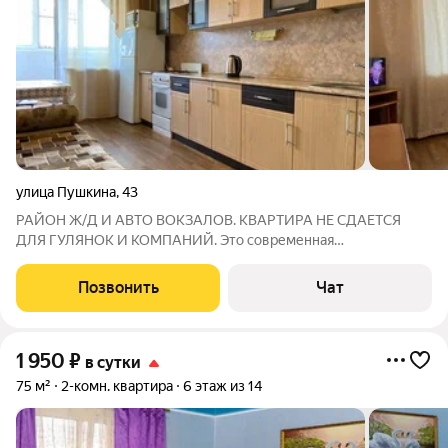
улица Пушкина
,
43
РАЙОН Ж/Д И АВТО ВОКЗАЛОВ. КВАРТИРА НЕ СДАЕТСЯ
ДЛЯ ГУЛЯНОК И КОМПАНИЙ. Это современная
двухкомнатная квартира, которая находится в центре
города.Во дворе дома охраняемая парковка. Дом расположен
Позвонить
Чат
в шаговой доступности от Ж/д Вокзала и
1 950
₽
в сутки
75 м²
2-комн. квартира
6 этаж из 14