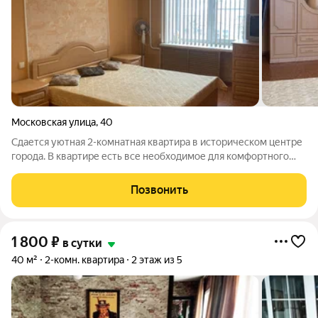
Московская улица
,
40
Сдается уютная 2-комнатная квартира в историческом центре
города. В квартире есть все необходимое для комфортного
проживания. Прекрасный вид из окон на фонтан. В шаговой
доступности культурные и исторические
Позвонить
достопримечательности нашего города.
1 800
₽
в сутки
40 м²
2-комн. квартира
2 этаж из 5