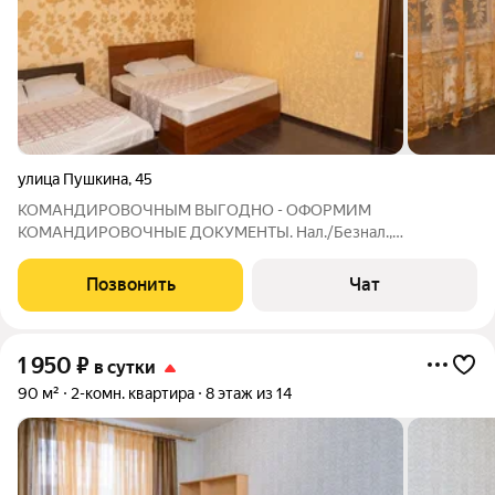
улица Пушкина
,
45
КОМАНДИРОВОЧНЫМ ВЫГОДНО - ОФОРМИМ
КОМАНДИРОВОЧНЫЕ ДОКУМЕНТЫ. Нал./Безнал.,
ЭКВАЙРИНГ. Охран. территория, видеонаблюдение. Центр.
Квартира (75м2). Шесть квартир находятся в одном доме -
Позвонить
Чат
удобно для размещения групп гостей. Возможна оплата
картой
1 950
₽
в сутки
90 м²
2-комн. квартира
8 этаж из 14