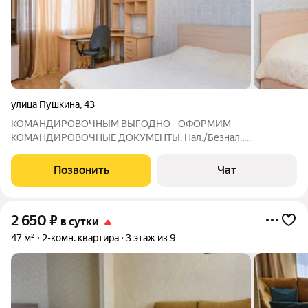
улица Пушкина
,
43
КОМАНДИРОВОЧНЫМ ВЫГОДНО - ОФОРМИМ
КОМАНДИРОВОЧНЫЕ ДОКУМЕНТЫ. Нал./Безнал.,
ЭКВАЙРИНГ. Охран. территория, видеонаблюдение. Центр.
Квартира (90м2). Шесть квартир находятся в одном доме -
Позвонить
Чат
удобно для размещения групп гостей. Возможна оплата
картой
2 650
₽
в сутки
47 м²
2-комн. квартира
3 этаж из 9