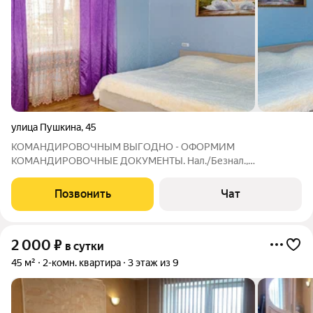
улица Пушкина
,
45
КОМАНДИРОВОЧНЫМ ВЫГОДНО - ОФОРМИМ
КОМАНДИРОВОЧНЫЕ ДОКУМЕНТЫ. Нал./Безнал.,
ЭКВАЙРИНГ. Охран. территория, видеонаблюдение. Центр.
Квартира (75м2). Шесть квартир находятся в одном доме -
Позвонить
Чат
удобно для размещения групп гостей. Возможна оплата
картой
2 000
₽
в сутки
45 м²
2-комн. квартира
3 этаж из 9