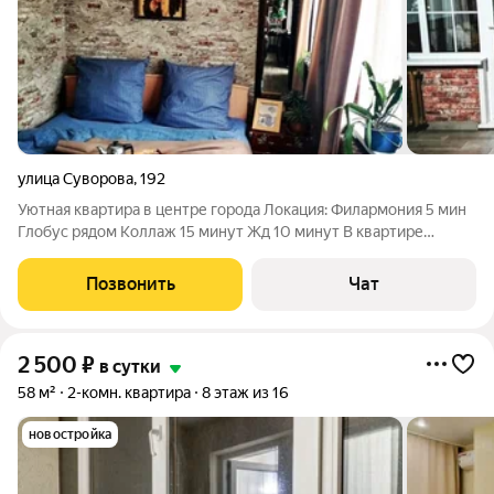
улица Суворова
,
192
Уютная квартира в центре города Локация: Филармония 5 мин
Глобус рядом Коллаж 15 минут Жд 10 минут В квартире
двухспальная кровать Диван кровать Обеденный стол
Холодильник Утюг Микроволновка Фен Постельное белье
Позвонить
Чат
Полотенца , средства гигиены Возможно
2 500
₽
в сутки
58 м²
2-комн. квартира
8 этаж из 16
новостройка