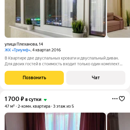
улица Плеханова
,
14
ЖК «Триумф»
, 4 квартал 2016
В Квартире две двуспальных кровати и двуспальный диван.
Для двоих гостей в стоимость входит только один комплект
постельного белья. Заселение только по паспорту. (дни
рождения, игры в приставки считается как мероприятия, для
Позвонить
Чат
этих целей квартиру
1 700
₽
в сутки
47 м²
2-комн. квартира
3 этаж из 5