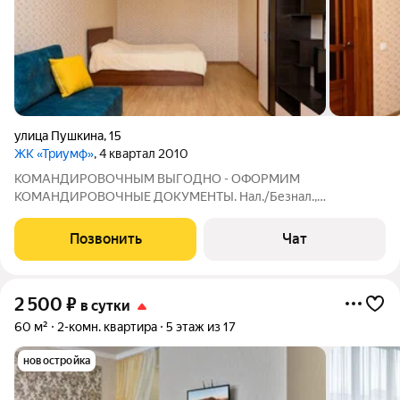
улица Пушкина
,
15
ЖК «Триумф»
, 4 квартал 2010
КОМАНДИРОВОЧНЫМ ВЫГОДНО - ОФОРМИМ
КОМАНДИРОВОЧНЫЕ ДОКУМЕНТЫ. Нал./Безнал.,
ЭКВАЙРИНГ. Охран. территория, видеонаблюдение. Центр.
Квартира (90м2). Шесть квартир находятся в одном доме -
Позвонить
Чат
удобно для размещения групп гостей. Возможна оплата
картой
2 500
₽
в сутки
60 м²
2-комн. квартира
5 этаж из 17
новостройка