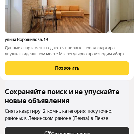
улица Ворошилова
,
19
Данные апартаменты сдаются впервые, новая квартира
двушка в идеальном месте Мы регулярно производим уборку
в наших квартирах. Следим за тем, чтобы Вам было очень
комфортно проживать в наших номерах. НАШИ ЦЕНЫ Сутки -
Позвонить
2800 - 3500 руб. безналичный
Сохраняйте поиск и не упускайте
новые объявления
Снять квартиру, 2-комн., категория: посуточно,
районы: в Ленинском районе (Пенза) в Пензе
Сохранить поиск