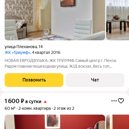
улица Плеханова
,
14
ЖК «Триумф»
, 4 квартал 2016
НОВАЯ ЕВРОДВУШКА. ЖК ТРИУМФ. Самый центр г. Пенза.
Рядом главная пешеходная улица. Ж/Д вокзал. Весь топ
заведений и кафе с TripAdvisor. В доме круглосуточный
продуктовый супермаркет. ОТЧЁТНЫЕ ДОКУМЕНТЫ В
Позвонить
Чат
СООТВЕТСТВИИ С ФЕДЕРАЛЬНЫМ ЗАКОНОМ - 54,
1 600
₽
в сутки
60 м²
2-комн. квартира
2 этаж из 2