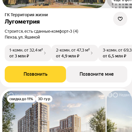
ещё 8 фот
ГК Территория жизни
Лугометрия
Строится, есть сданные
•
комфорт
•
3 (4)
Пенза, ул. Яшиной
1-комн.
от 32,4 м²
2-комн.
от 47,3 м²
3-комн.
от 69,3
от 3 млн ₽
от 4,9 млн ₽
от 6,5 млн ₽
Позвонить
Позвоните мне
скидка до 11%
3D-тур