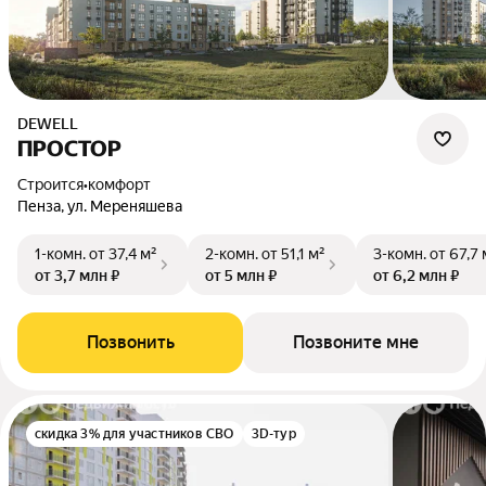
DEWELL
ПРОСТОР
Строится
•
комфорт
Пенза, ул. Мереняшева
1-комн.
от 37,4 м²
2-комн.
от 51,1 м²
3-комн.
от 67,7 
от 3,7 млн ₽
от 5 млн ₽
от 6,2 млн ₽
Позвонить
Позвоните мне
скидка 3% для участников СВО
3D-тур