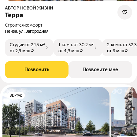
АВТОР НОВОЙ ЖИЗНИ
Терра
Строится
•
комфорт
Пенза, ул. Загородная
Студии
от 24,5 м²
1-комн.
от 30,2 м²
2-комн.
от 52,3
от 2,9 млн ₽
от 4,3 млн ₽
от 6 млн ₽
Позвонить
Позвоните мне
3D-тур