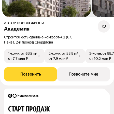
АВТОР НОВОЙ ЖИЗНИ
Академия
Строится, есть сданные
•
комфорт
•
4.2 (87)
Пенза, 2-й проезд Свердлова
1-комн.
от 63,9 м²
2-комн.
от 58,8 м²
3-комн.
от 88,7
от 7,7 млн ₽
от 7,9 млн ₽
от 10,2 млн ₽
Позвонить
Позвоните мне
СТАРТ ПРОДАЖ