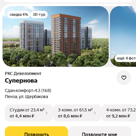
скидка 4%
3D-тур
ещё 4 фот
РКС Девелопмент
Супернова
Сдан
•
комфорт
•
4.3 (168)
Пенза, ул. Щербакова
Студии
от 23,4 м²
3-комн.
от 61,5 м²
4-комн.
от 73,2
от 4,4 млн ₽
от 8,6 млн ₽
от 9,2 млн ₽
Позвонить
Позвоните мне