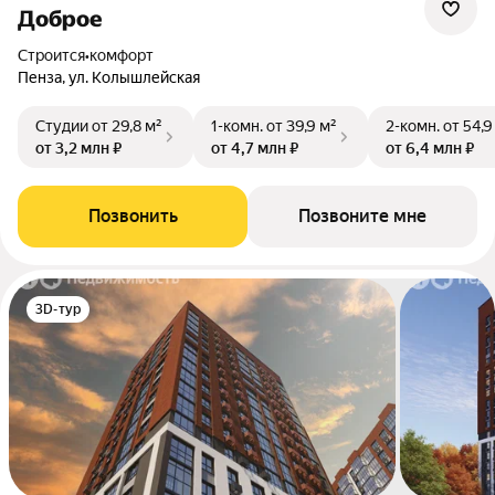
Доброе
Строится
•
комфорт
Пенза, ул. Колышлейская
Студии
от 29,8 м²
1-комн.
от 39,9 м²
2-комн.
от 54,9
от 3,2 млн ₽
от 4,7 млн ₽
от 6,4 млн ₽
Позвонить
Позвоните мне
3D-тур