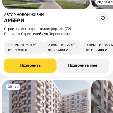
ещё 14 фо
АВТОР НОВОЙ ЖИЗНИ
АРБЕРИ
Строится, есть сданные
•
комфорт
•
4.1 (72)
Пенза, пр. Строителей / ул. Тернопольская
1-комн.
от 35,4 м²
2-комн.
от 66 м²
3-комн.
от 84,7 
от 5,1 млн ₽
от 8,3 млн ₽
от 11,3 млн ₽
Позвонить
Позвоните мне
3D-тур