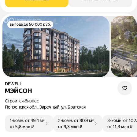
выгода до 50 000 руб.
DEWELL
МЭЙСОН
Строится
•
бизнес
Пензенская обл., Заречный, ул. Братская
1-комн.
от 49,4 м²
2-комн.
от 80,9 м²
3-комн.
от 102
от 5,8 млн ₽
от 9,3 млн ₽
от 11,3 млн ₽