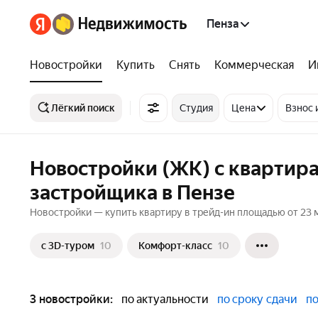
Пенза
Новостройки
Купить
Снять
Коммерческая
И
Лёгкий поиск
Студия
Цена
Взнос 
Новостройки (ЖК) с квартира
застройщика в Пензе
Новостройки — купить квартиру в трейд-ин площадью от 23 м
c 3D-туром
10
Комфорт-класс
10
3 новостройки:
по актуальности
по сроку сдачи
по