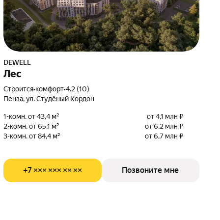
DEWELL
Лес
Строится
•
комфорт
•
4.2 (10)
Пенза, ул. Студёный Кордон
1-комн. от 43,4 м²
от 4,1 млн ₽
2-комн. от 65,1 м²
от 6,2 млн ₽
3-комн. от 84,4 м²
от 6,7 млн ₽
+7 ××× ××× ×× ××
Позвоните мне