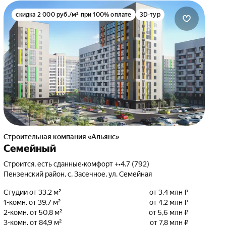
скидка 2 000 руб./м² при 100% оплате
3D-тур
Строительная компания «Альянс»
Семейный
Строится, есть сданные
•
комфорт +
•
4.7 (792)
Пензенский район, с. Засечное, ул. Семейная
Студии от 33,2 м²
от 3,4 млн ₽
1-комн. от 39,7 м²
от 4,2 млн ₽
2-комн. от 50,8 м²
от 5,6 млн ₽
3-комн. от 84,9 м²
от 7,8 млн ₽