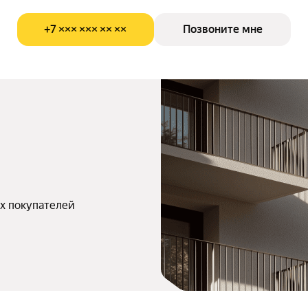
+7 ××× ××× ×× ××
Позвоните мне
х покупателей