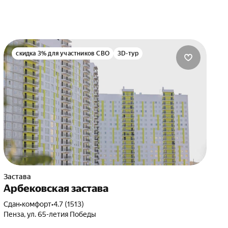
скидка 3% для участников СВО
3D-тур
Застава
Арбековская застава
Сдан
•
комфорт
•
4.7 (1513)
Пенза, ул. 65-летия Победы