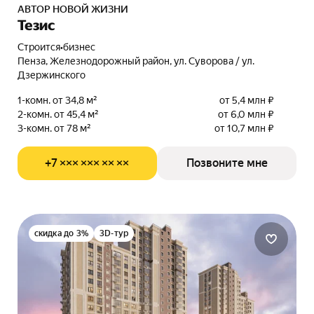
АВТОР НОВОЙ ЖИЗНИ
Тезис
Строится
•
бизнес
Пенза, Железнодорожный район, ул. Суворова / ул.
Дзержинского
1-комн. от 34,8 м²
от 5,4 млн ₽
2-комн. от 45,4 м²
от 6,0 млн ₽
3-комн. от 78 м²
от 10,7 млн ₽
+7 ××× ××× ×× ××
Позвоните мне
скидка до 3%
3D-тур