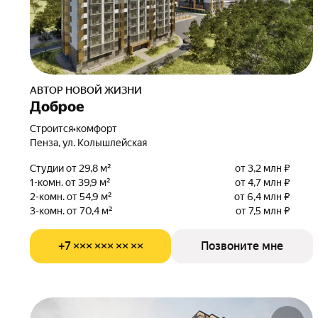
АВТОР НОВОЙ ЖИЗНИ
Доброе
Строится
•
комфорт
Пенза, ул. Колышлейская
Студии от 29,8 м²
от 3,2 млн ₽
1-комн. от 39,9 м²
от 4,7 млн ₽
2-комн. от 54,9 м²
от 6,4 млн ₽
3-комн. от 70,4 м²
от 7,5 млн ₽
+7 ××× ××× ×× ××
Позвоните мне