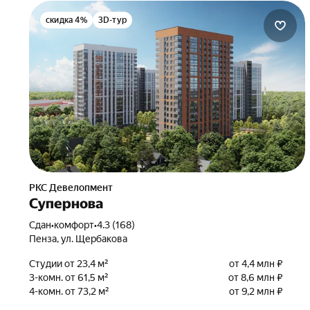
скидка 4%
3D-тур
РКС Девелопмент
Супернова
Сдан
•
комфорт
•
4.3 (168)
Пенза, ул. Щербакова
Студии от 23,4 м²
от 4,4 млн ₽
3-комн. от 61,5 м²
от 8,6 млн ₽
4-комн. от 73,2 м²
от 9,2 млн ₽