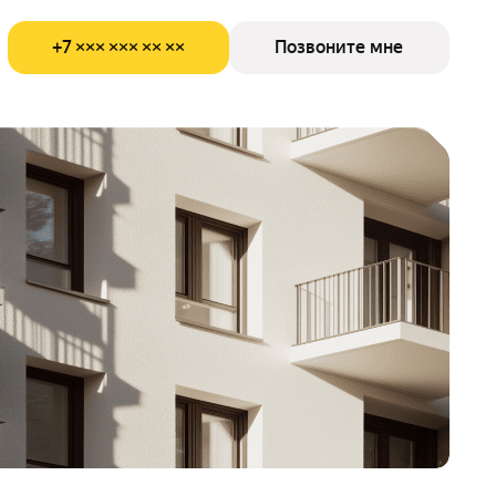
+7 ××× ××× ×× ××
Позвоните мне