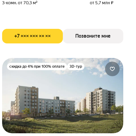
3-комн. от 70,3 м²
от 5,7 млн ₽
+7 ××× ××× ×× ××
Позвоните мне
скидка до 4% при 100% оплате
3D-тур