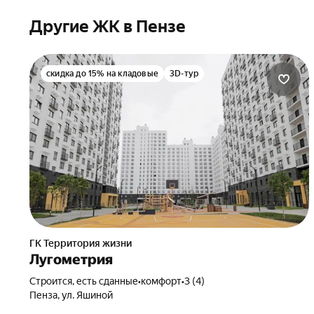
Другие ЖК в Пензе
скидка до 15% на кладовые
3D-тур
ГК Территория жизни
Лугометрия
Строится, есть сданные
•
комфорт
•
3 (4)
Пенза, ул. Яшиной