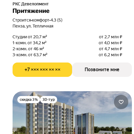
РКС Девелопмент
Притяжение
Строится
•
комфорт
•
4.3 (5)
Пенза, ул. Тепличная
Студии от 20,7 м²
от 2,7 млн ₽
1-комн. от 34,2 м²
от 4,0 млн ₽
2-комн. от 46 м²
от 4,7 млн ₽
3-комн. от 63,7 м²
от 6,2 млн ₽
+7 ××× ××× ×× ××
Позвоните мне
скидка 3%
3D-тур