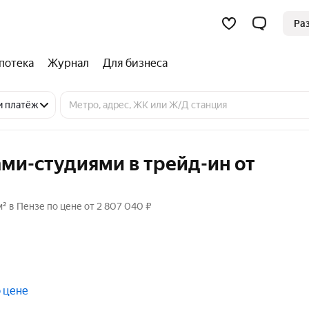
Ра
потека
Журнал
Для бизнеса
и платёж
ми-студиями в трейд-ин от
² в Пензе по цене от 2 807 040 ₽
 цене