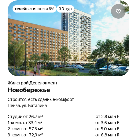
семейная ипотека 6%
3D-тур
Жилстрой Девелопмент
Новобережье
Строится, есть сданные
•
комфорт
Пенза, ул. Баталина
Студии от 26,7 м²
от 2,8 млн ₽
1-комн. от 33,4 м²
от 3,6 млн ₽
2-комн. от 57,3 м²
от 5,0 млн ₽
3-комн. от 72,9 м²
от 6,8 млн ₽