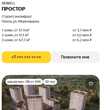
DEWELL
ПРОСТОР
Строится
•
комфорт
Пенза, ул. Мереняшева
1-комн. от 37,4 м²
от 3,7 млн ₽
2-комн. от 51,1 м²
от 5,0 млн ₽
3-комн. от 67,7 м²
от 6,2 млн ₽
+7 ××× ××× ×× ××
Позвоните мне
рассрочка с ПВ от 20%
3D-тур