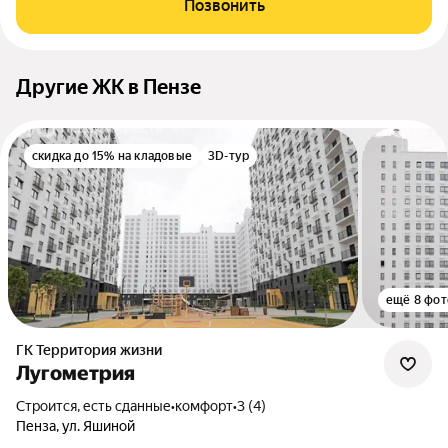
Позвонить
Другие ЖК в Пензе
скидка до 15% на кладовые
3D-тур
ещё 8 фот
ГК Территория жизни
Лугометрия
Строится, есть сданные
•
комфорт
•
3 (4)
Пенза, ул. Яшиной