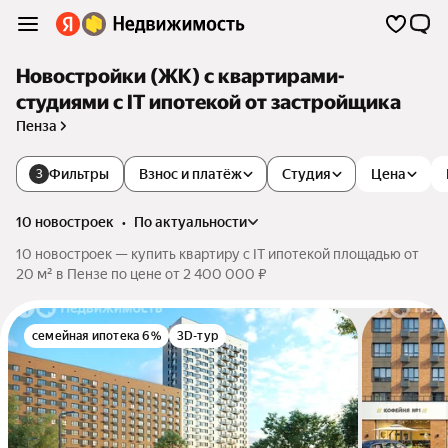
Новостройки (ЖК) с квартирами-
студиями с IT ипотекой от застройщика
Пенза
Фильтры
Взнос и платёж
Студия
Цена
3
10 новостроек
•
по актуальности
10 новостроек — купить квартиру с IT ипотекой площадью от
20 м² в Пензе по цене от 2 400 000 ₽
семейная ипотека 6%
3D-тур