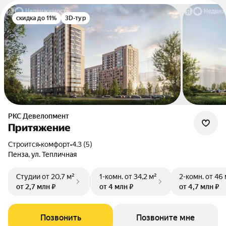
скидка до 11%
3D-тур
РКС Девелопмент
Притяжение
Строится
•
комфорт
•
4.3 (5)
Пенза, ул. Тепличная
Студии
от 20,7 м²
1-комн.
от 34,2 м²
2-комн.
от 46 
от 2,7 млн ₽
от 4 млн ₽
от 4,7 млн ₽
Позвонить
Позвоните мне