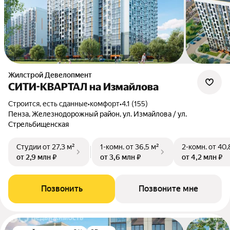
Жилстрой Девелопмент
СИТИ-КВАРТАЛ на Измайлова
Строится, есть сданные
•
комфорт
•
4.1 (155)
Пенза, Железнодорожный район, ул. Измайлова / ул.
Стрельбищенская
Студии
от 27,3 м²
1-комн.
от 36,5 м²
2-комн.
от 40,
от 2,9 млн ₽
от 3,6 млн ₽
от 4,2 млн ₽
Позвонить
Позвоните мне