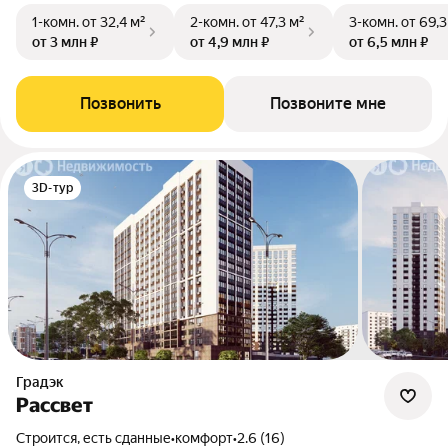
1-комн.
от 32,4 м²
2-комн.
от 47,3 м²
3-комн.
от 69,3
от 3 млн ₽
от 4,9 млн ₽
от 6,5 млн ₽
Позвонить
Позвоните мне
3D-тур
Градэк
Рассвет
Строится, есть сданные
•
комфорт
•
2.6 (16)