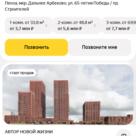
Пенза, мкр. Дальнее Арбеково, ул. 65-летия Победы / пр.
Строителей
1-комн.
от 33,8 м²
2-комн.
от 48,8 м²
3-комн.
от 69,9
от 3,7 млн ₽
от 5,6 млн ₽
от 7,7 млн ₽
Позвонить
Позвоните мне
старт продаж
АВТОР НОВОЙ ЖИЗНИ