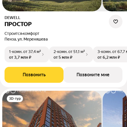
DEWELL
ПРОСТОР
Строится
•
комфорт
Пенза, ул. Мереняшева
1-комн.
от 37,4 м²
2-комн.
от 51,1 м²
3-комн.
от 67,7 
от 3,7 млн ₽
от 5 млн ₽
от 6,2 млн ₽
Позвонить
Позвоните мне
3D-тур