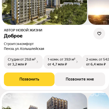
АВТОР НОВОЙ ЖИЗНИ
Доброе
Строится
•
комфорт
Пенза, ул. Колышлейская
Студии
от 29,8 м²
1-комн.
от 39,9 м²
2-комн.
от 54,
от 3,2 млн ₽
от 4,7 млн ₽
от 6,4 млн ₽
Позвонить
Позвоните мне