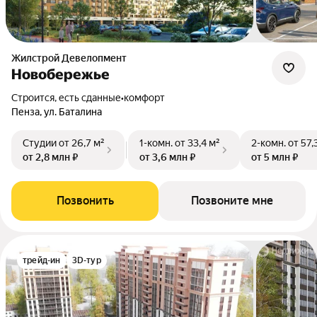
Жилстрой Девелопмент
Новобережье
Строится, есть сданные
•
комфорт
Пенза, ул. Баталина
Студии
от 26,7 м²
1-комн.
от 33,4 м²
2-комн.
от 57,
от 2,8 млн ₽
от 3,6 млн ₽
от 5 млн ₽
Позвонить
Позвоните мне
трейд-ин
3D-тур