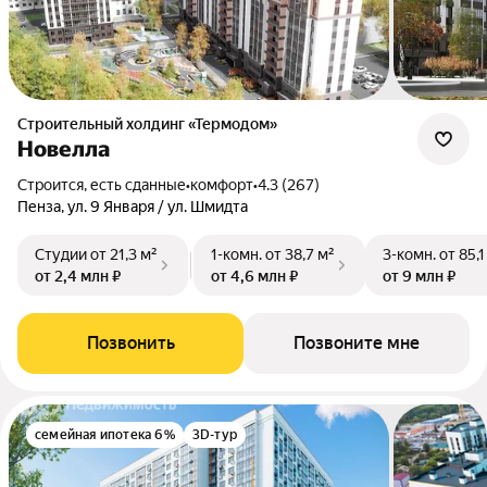
Строительный холдинг «Термодом»
Новелла
Строится, есть сданные
•
комфорт
•
4.3 (267)
Пенза, ул. 9 Января / ул. Шмидта
Студии
от 21,3 м²
1-комн.
от 38,7 м²
3-комн.
от 85,1
от 2,4 млн ₽
от 4,6 млн ₽
от 9 млн ₽
Позвонить
Позвоните мне
семейная ипотека 6%
3D-тур