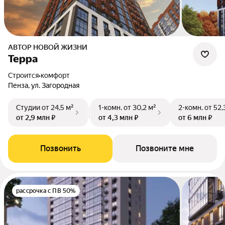
АВТОР НОВОЙ ЖИЗНИ
Терра
Строится
•
комфорт
Пенза, ул. Загородная
Студии
от 24,5 м²
1-комн.
от 30,2 м²
2-комн.
от 52,
от 2,9 млн ₽
от 4,3 млн ₽
от 6 млн ₽
Позвонить
Позвоните мне
рассрочка с ПВ 50%