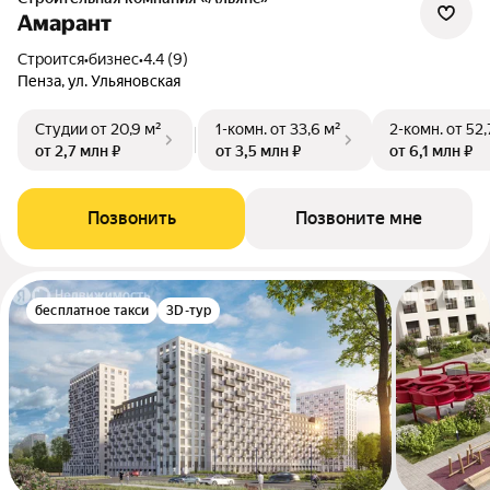
Амарант
Строится
•
бизнес
•
4.4 (9)
Пенза, ул. Ульяновская
Студии
от 20,9 м²
1-комн.
от 33,6 м²
2-комн.
от 52,
от 2,7 млн ₽
от 3,5 млн ₽
от 6,1 млн ₽
Позвонить
Позвоните мне
бесплатное такси
3D-тур