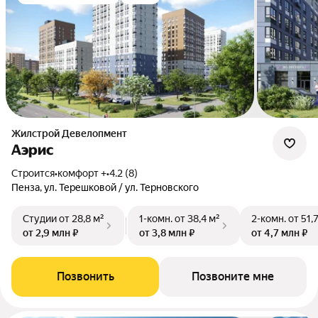
Жилстрой Девелопмент
Аэрис
Строится
•
комфорт +
•
4.2 (8)
Пенза, ул. Терешковой / ул. Терновского
Студии
от 28,8 м²
1-комн.
от 38,4 м²
2-комн.
от 51,
от 2,9 млн ₽
от 3,8 млн ₽
от 4,7 млн ₽
Позвонить
Позвоните мне