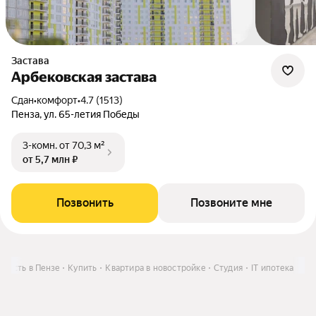
Застава
Арбековская застава
Сдан
•
комфорт
•
4.7 (1513)
Пенза, ул. 65-летия Победы
3-комн.
от 70,3 м²
от 5,7 млн ₽
Позвонить
Позвоните мне
мость в Пензе
Купить
Квартира в новостройке
Студия
IT ипотека