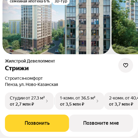
семейная ипотека 6%
3D-тур
Жилстрой Девелопмент
Стрижи
Строится
•
комфорт
Пенза, ул. Ново-Казанская
Студии
от 27,3 м²
1-комн.
от 36,5 м²
2-комн.
от 40,
от 2,7 млн ₽
от 3,5 млн ₽
от 3,7 млн ₽
Позвонить
Позвоните мне