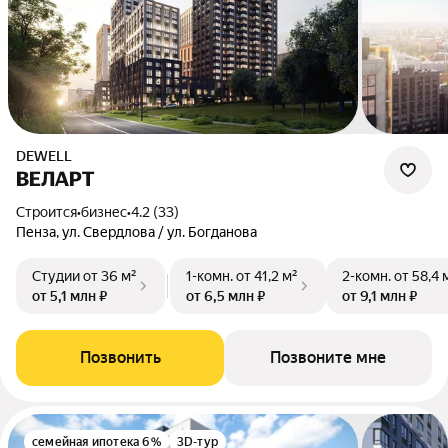
DEWELL
ВЕЛАРТ
Строится
•
бизнес
•
4.2 (33)
Пенза, ул. Свердлова / ул. Богданова
Студии
от 36 м²
1-комн.
от 41,2 м²
2-комн.
от 58,4 
от 5,1 млн ₽
от 6,5 млн ₽
от 9,1 млн ₽
Позвонить
Позвоните мне
семейная ипотека 6%
3D-тур