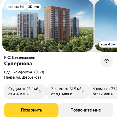
скидка 4%
3D-тур
ещё 4 фот
РКС Девелопмент
Супернова
Сдан
•
комфорт
•
4.3 (168)
Пенза, ул. Щербакова
Студии
от 23,4 м²
3-комн.
от 61,5 м²
4-комн.
от 73,
от 4,4 млн ₽
от 8,6 млн ₽
от 9,2 млн ₽
Позвонить
Позвоните мне