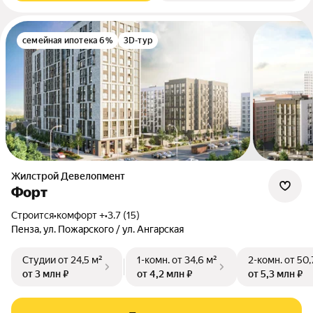
семейная ипотека 6%
3D-тур
Жилстрой Девелопмент
Форт
Строится
•
комфорт +
•
3.7 (15)
Пенза, ул. Пожарского / ул. Ангарская
Студии
от 24,5 м²
1-комн.
от 34,6 м²
2-комн.
от 50,
от 3 млн ₽
от 4,2 млн ₽
от 5,3 млн ₽