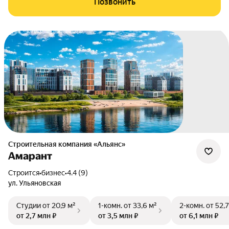
Позвонить
Строительная компания «Альянс»
Амарант
Строится
•
бизнес
•
4.4 (9)
ул. Ульяновская
Студии
от 20,9 м²
1-комн.
от 33,6 м²
2-комн.
от 52,7
от 2,7 млн ₽
от 3,5 млн ₽
от 6,1 млн ₽