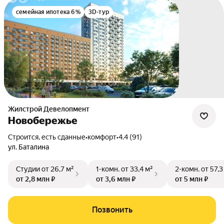
семейная ипотека 6%
3D-тур
Жилстрой Девелопмент
Новобережье
Строится, есть сданные
•
комфорт
•
4.4 (91)
ул. Баталина
Студии
от 26,7 м²
1-комн.
от 33,4 м²
2-комн.
от 57,3
от 2,8 млн ₽
от 3,6 млн ₽
от 5 млн ₽
Позвонить