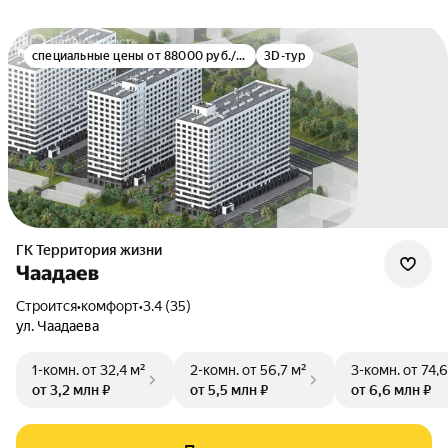
специальные цены от 88000 руб./м²
3D-тур
ГК Территория жизни
Чаадаев
Строится
•
комфорт
•
3.4 (35)
ул. Чаадаева
1-комн.
от 32,4 м²
2-комн.
от 56,7 м²
3-комн.
от 74,6
от 3,2 млн ₽
от 5,5 млн ₽
от 6,6 млн ₽