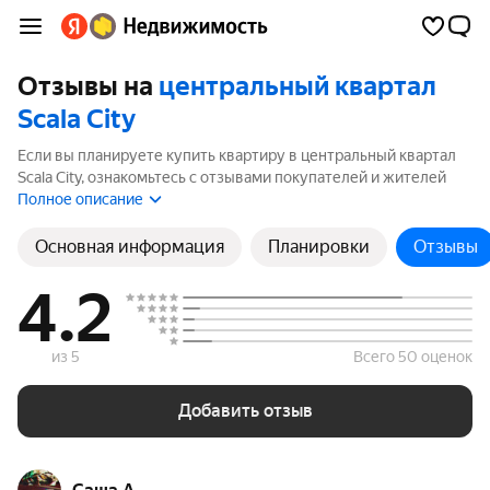
Отзывы на
центральный квартал
Scala City
Если вы планируете купить квартиру в центральный квартал
Scala City, ознакомьтесь с отзывами покупателей и жителей
района. Мы рассчитали рейтинг на основе 5 отзывов, чтобы
Полное описание
помочь вам сделать правильный выбор.
Основная информация
Планировки
Отзывы
4.2
из 5
Всего 50 оценок
Добавить отзыв