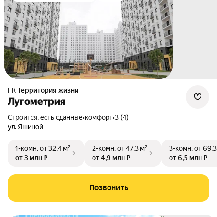
ГК Территория жизни
Лугометрия
Строится, есть сданные
•
комфорт
•
3 (4)
ул. Яшиной
1-комн.
от 32,4 м²
2-комн.
от 47,3 м²
3-комн.
от 69,3
от 3 млн ₽
от 4,9 млн ₽
от 6,5 млн ₽
Позвонить