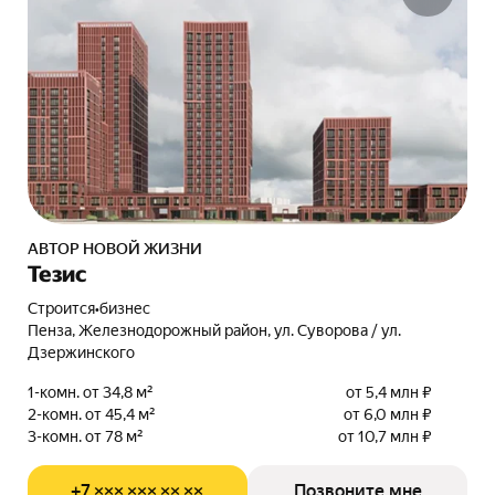
АВТОР НОВОЙ ЖИЗНИ
Тезис
Строится
•
бизнес
Пенза, Железнодорожный район, ул. Суворова / ул.
Дзержинского
1-комн. от 34,8 м²
от 5,4 млн ₽
2-комн. от 45,4 м²
от 6,0 млн ₽
3-комн. от 78 м²
от 10,7 млн ₽
+7 ××× ××× ×× ××
Позвоните мне