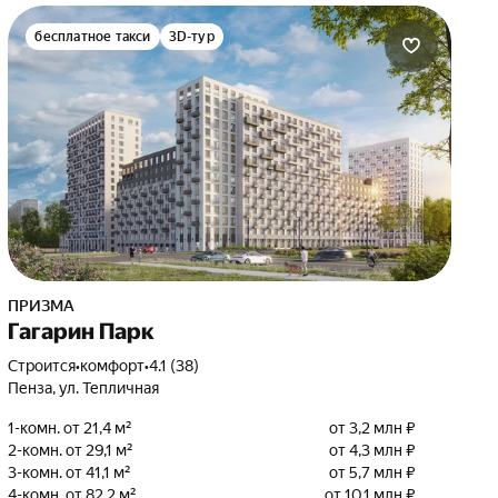
бесплатное такси
3D-тур
ПРИЗМА
Гагарин Парк
Строится
•
комфорт
•
4.1 (38)
Пенза, ул. Тепличная
1-комн. от 21,4 м²
от 3,2 млн ₽
2-комн. от 29,1 м²
от 4,3 млн ₽
3-комн. от 41,1 м²
от 5,7 млн ₽
4-комн. от 82,2 м²
от 10,1 млн ₽