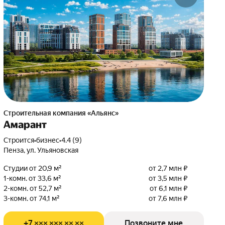
Строительная компания «Альянс»
Амарант
Строится
•
бизнес
•
4.4 (9)
Пенза, ул. Ульяновская
Студии от 20,9 м²
от 2,7 млн ₽
1-комн. от 33,6 м²
от 3,5 млн ₽
2-комн. от 52,7 м²
от 6,1 млн ₽
3-комн. от 74,1 м²
от 7,6 млн ₽
+7 ××× ××× ×× ××
Позвоните мне