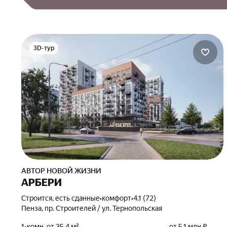
3D-тур
АВТОР НОВОЙ ЖИЗНИ
АРБЕРИ
Строится, есть сданные
•
комфорт
•
4.1 (72)
Пенза, пр. Строителей / ул. Тернопольская
1-комн. от 35,4 м²
от 5,1 млн ₽