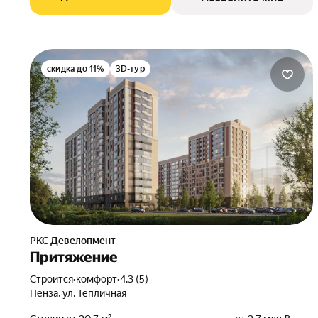
скидка до 11%
3D-тур
РКС Девелопмент
Притяжение
Строится
•
комфорт
•
4.3 (5)
Пенза, ул. Тепличная