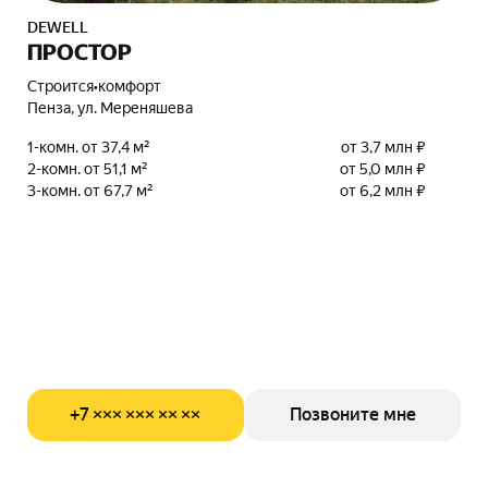
DEWELL
ПРОСТОР
Строится
•
комфорт
Пенза, ул. Мереняшева
1-комн. от 37,4 м²
от 3,7 млн ₽
2-комн. от 51,1 м²
от 5,0 млн ₽
3-комн. от 67,7 м²
от 6,2 млн ₽
+7 ××× ××× ×× ××
Позвоните мне