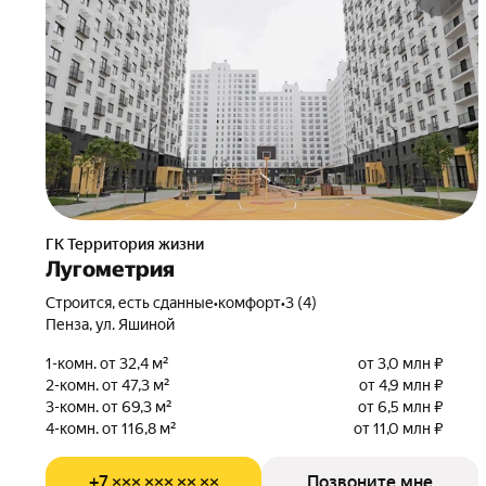
ГК Территория жизни
Лугометрия
Строится, есть сданные
•
комфорт
•
3 (4)
Пенза, ул. Яшиной
1-комн. от 32,4 м²
от 3,0 млн ₽
2-комн. от 47,3 м²
от 4,9 млн ₽
3-комн. от 69,3 м²
от 6,5 млн ₽
4-комн. от 116,8 м²
от 11,0 млн ₽
+7 ××× ××× ×× ××
Позвоните мне