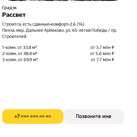
Градэк
Рассвет
Строится, есть сданные
•
комфорт
•
2.6 (16)
Пенза, мкр. Дальнее Арбеково, ул. 65-летия Победы / пр.
Строителей
1-комн. от 33,8 м²
от 3,7 млн ₽
2-комн. от 48,8 м²
от 5,6 млн ₽
3-комн. от 69,9 м²
от 7,7 млн ₽
+7 ××× ××× ×× ××
Позвоните мне