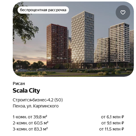
беспроцентная рассрочка
Рисан
Scala City
Строится
•
бизнес
•
4.2 (50)
Пенза, ул. Карпинского
1-комн. от 39,8 м²
от 6,1 млн ₽
2-комн. от 60,5 м²
от 9,1 млн ₽
3-комн. от 83,3 м²
от 11,5 млн ₽