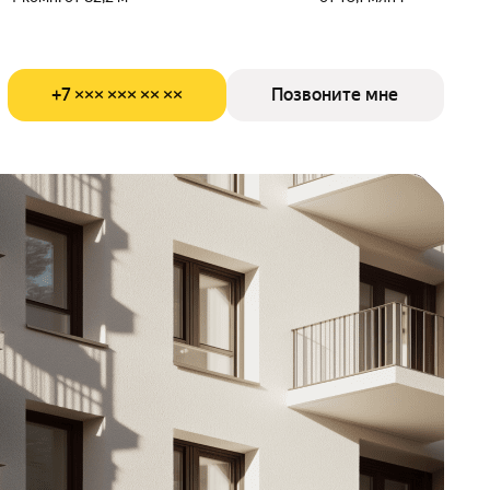
+7 ××× ××× ×× ××
Позвоните мне