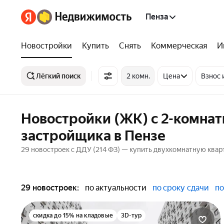
Пенза
Новостройки
Купить
Снять
Коммерческая
И
Лёгкий поиск
2 комн.
Цена
Взнос 
Новостройки (ЖК) с 2-комнат
застройщика в Пензе
29 новостроек с ДДУ (214 ФЗ) — купить двухкомнатную кварти
29 новостроек:
по актуальности
по сроку сдачи
по
скидка до 15% на кладовые
3D-тур