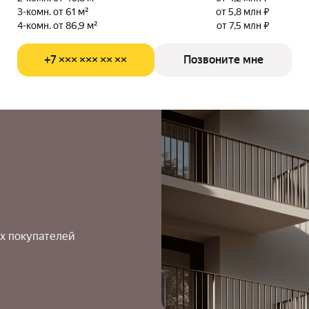
3-комн. от 61 м²
от 5,8 млн ₽
4-комн. от 86,9 м²
от 7,5 млн ₽
+7 ××× ××× ×× ××
Позвоните мне
х покупателей