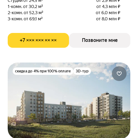
Студии от 24,5 м²
от 2,9 млн ₽
1-комн. от 30,2 м²
от 4,3 млн ₽
2-комн. от 52,3 м²
от 6,0 млн ₽
3-комн. от 69,1 м²
от 8,0 млн ₽
+7 ××× ××× ×× ××
Позвоните мне
скидка до 4% при 100% оплате
3D-тур