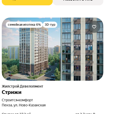
семейная ипотека 6%
3D-тур
Жилстрой Девелопмент
Стрижи
Строится
•
комфорт
Пенза, ул. Ново-Казанская