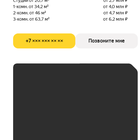
Студии от 20,7 м²
от 2,7 млн ₽
1-комн. от 34,2 м²
от 4,0 млн ₽
2-комн. от 46 м²
от 4,7 млн ₽
3-комн. от 63,7 м²
от 6,2 млн ₽
+7 ××× ××× ×× ××
Позвоните мне
ЕЖЕМЕСЯЧНЫЙ
ПЛАТЁЖ
До 30 тыс. ₽
До 50 тыс. ₽