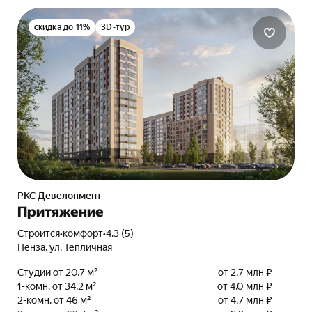
скидка до 11%
3D-тур
РКС Девелопмент
Притяжение
Строится
•
комфорт
•
4.3 (5)
Пенза, ул. Тепличная
Студии от 20,7 м²
от 2,7 млн ₽
1-комн. от 34,2 м²
от 4,0 млн ₽
2-комн. от 46 м²
от 4,7 млн ₽