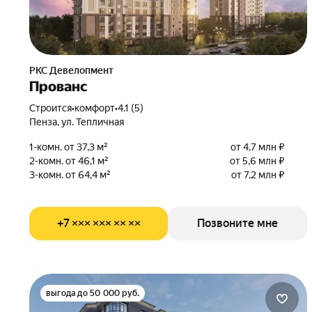
РКС Девелопмент
Прованс
Строится
•
комфорт
•
4.1 (5)
Пенза, ул. Тепличная
1-комн. от 37,3 м²
от 4,7 млн ₽
2-комн. от 46,1 м²
от 5,6 млн ₽
3-комн. от 64,4 м²
от 7,2 млн ₽
+7 ××× ××× ×× ××
Позвоните мне
выгода до 50 000 руб.