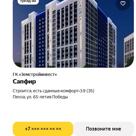
трейд-ин
ГК «Земстройинвест»
Сапфир
Строится, есть сданные
•
комфорт
•
3.9 (35)
Пенза, ул. 65-летия Победы
+7 ××× ××× ×× ××
Позвоните мне