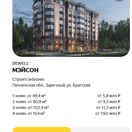
DEWELL
МЭЙСОН
Строится
•
бизнес
Пензенская обл., Заречный, ул. Братская
1-комн. от 49,4 м²
от 5,8 млн ₽
2-комн. от 80,9 м²
от 9,3 млн ₽
3-комн. от 102,4 м²
от 11,3 млн ₽
4-комн. от 154 м²
от 19,0 млн ₽