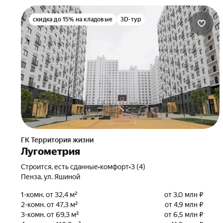
скидка до 15% на кладовые
3D-тур
ГК Территория жизни
Лугометрия
Строится, есть сданные
•
комфорт
•
3 (4)
Пенза, ул. Яшиной
1-комн. от 32,4 м²
от 3,0 млн ₽
2-комн. от 47,3 м²
от 4,9 млн ₽
3-комн. от 69,3 м²
от 6,5 млн ₽