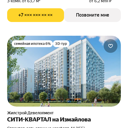
3-комн. от 63,7 м²
от 6,2 млн ₽
+7 ××× ××× ×× ××
Позвоните мне
семейная ипотека 6%
3D-тур
Жилстрой Девелопмент
СИТИ-КВАРТАЛ на Измайлова