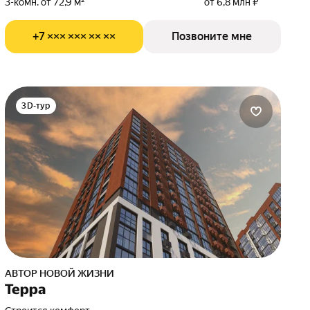
3-комн. от 72,9 м²
от 6,8 млн ₽
+7 ××× ××× ×× ××
Позвоните мне
3D-тур
АВТОР НОВОЙ ЖИЗНИ
Терра