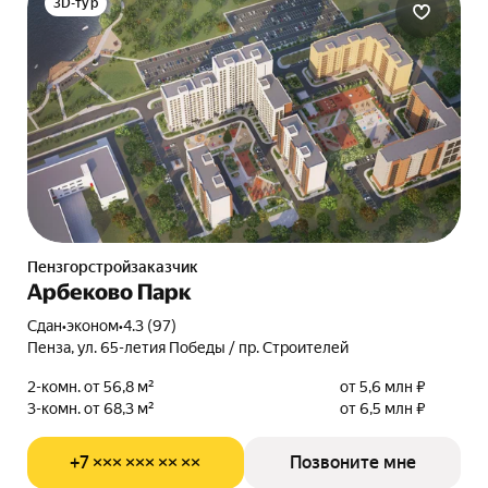
3D-тур
Пензгорстройзаказчик
Арбеково Парк
Сдан
•
эконом
•
4.3 (97)
Пенза, ул. 65-летия Победы / пр. Строителей
2-комн. от 56,8 м²
от 5,6 млн ₽
3-комн. от 68,3 м²
от 6,5 млн ₽
+7 ××× ××× ×× ××
Позвоните мне