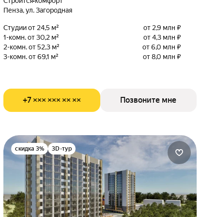
Строится
•
комфорт
Пенза, ул. Загородная
Студии от 24,5 м²
от 2,9 млн ₽
1-комн. от 30,2 м²
от 4,3 млн ₽
2-комн. от 52,3 м²
от 6,0 млн ₽
3-комн. от 69,1 м²
от 8,0 млн ₽
+7 ××× ××× ×× ××
Позвоните мне
скидка 3%
3D-тур