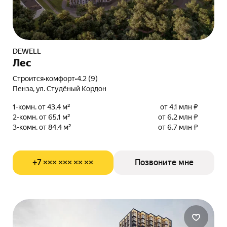
DEWELL
Лес
Строится
•
комфорт
•
4.2 (9)
Пенза, ул. Студёный Кордон
1-комн. от 43,4 м²
от 4,1 млн ₽
2-комн. от 65,1 м²
от 6,2 млн ₽
3-комн. от 84,4 м²
от 6,7 млн ₽
+7 ××× ××× ×× ××
Позвоните мне