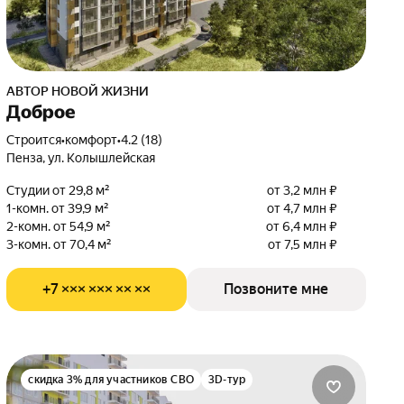
АВТОР НОВОЙ ЖИЗНИ
Доброе
Строится
•
комфорт
•
4.2 (18)
Пенза, ул. Колышлейская
Студии от 29,8 м²
от 3,2 млн ₽
1-комн. от 39,9 м²
от 4,7 млн ₽
2-комн. от 54,9 м²
от 6,4 млн ₽
3-комн. от 70,4 м²
от 7,5 млн ₽
+7 ××× ××× ×× ××
Позвоните мне
скидка 3% для участников СВО
3D-тур