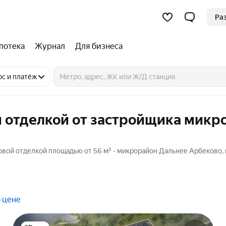
Ра
потека
Журнал
Для бизнеса
ос и платёж
й отделкой от застройщика микр
овой отделкой площадью от 56 м² - микрорайон Дальнее Арбеково, 
 цене