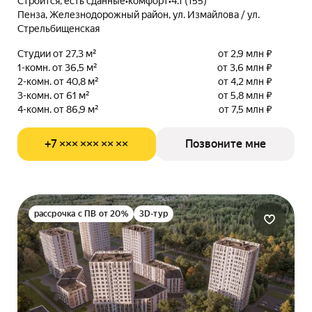
Строится, есть сданные
•
комфорт
•
4.1 (155)
Пенза, Железнодорожный район, ул. Измайлова / ул.
Стрельбищенская
Студии от 27,3 м²
от 2,9 млн ₽
1-комн. от 36,5 м²
от 3,6 млн ₽
2-комн. от 40,8 м²
от 4,2 млн ₽
3-комн. от 61 м²
от 5,8 млн ₽
4-комн. от 86,9 м²
от 7,5 млн ₽
+7 ××× ××× ×× ××
Позвоните мне
рассрочка с ПВ от 20%
3D-тур