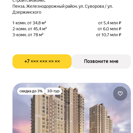
Строится
•
бизнес
Пенза, Железнодорожный район, ул. Суворова / ул.
Дзержинского
1-комн. от 34,8 м²
от 5,4 млн ₽
2-комн. от 45,4 м²
от 6,0 млн ₽
3-комн. от 78 м²
от 10,7 млн ₽
+7 ××× ××× ×× ××
Позвоните мне
скидка до 3%
3D-тур