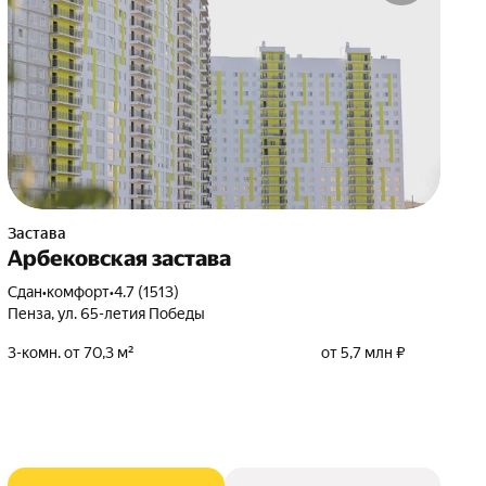
Застава
Арбековская застава
Сдан
•
комфорт
•
4.7 (1513)
Пенза, ул. 65-летия Победы
3-комн. от 70,3 м²
от 5,7 млн ₽