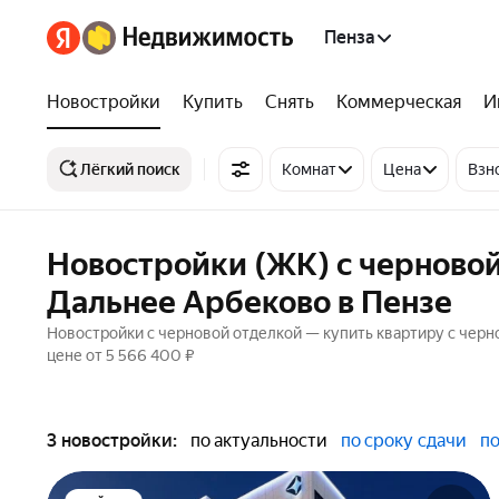
Пенза
Новостройки
Купить
Снять
Коммерческая
И
Лёгкий поиск
Комнат
Цена
Взн
Новостройки (ЖК) с черново
Дальнее Арбеково в Пензе
Новостройки с черновой отделкой — купить квартиру с черн
цене от 5 566 400 ₽
3 новостройки:
по актуальности
по сроку сдачи
по