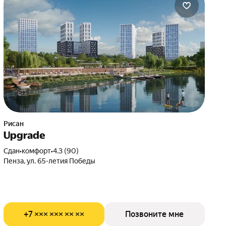
Рисан
Upgrade
Сдан
•
комфорт
•
4.3 (90)
Пенза, ул. 65-летия Победы
+7 ××× ××× ×× ××
Позвоните мне