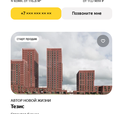
4-комн. от 116,8 м²
от 11,0 млн ₽
+7 ××× ××× ×× ××
Позвоните мне
старт продаж
АВТОР НОВОЙ ЖИЗНИ
Тезис