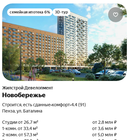
семейная ипотека 6%
3D-тур
Жилстрой Девелопмент
Новобережье
Строится, есть сданные
•
комфорт
•
4.4 (91)
Пенза, ул. Баталина
Студии от 26,7 м²
от 2,8 млн ₽
1-комн. от 33,4 м²
от 3,6 млн ₽
2-комн. от 57,3 м²
от 5,0 млн ₽