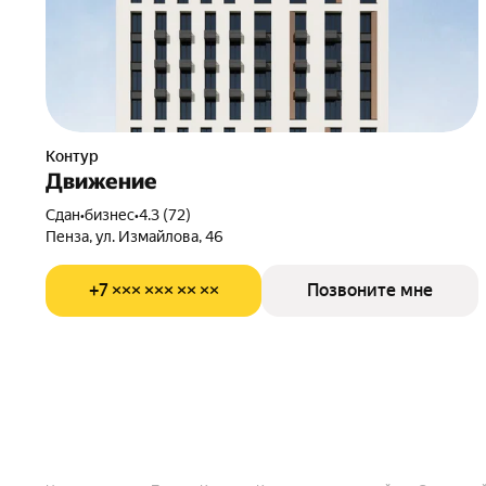
Контур
Движение
Сдан
•
бизнес
•
4.3 (72)
Пенза, ул. Измайлова, 46
+7 ××× ××× ×× ××
Позвоните мне