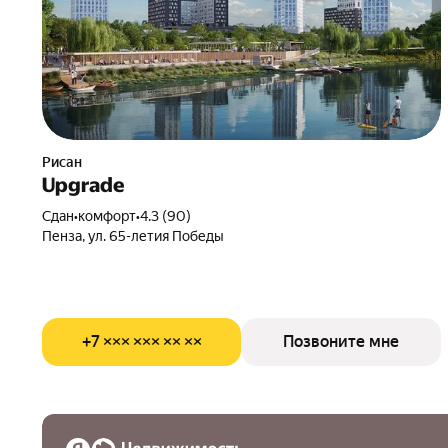
Рисан
Upgrade
Сдан
•
комфорт
•
4.3 (90)
Пенза, ул. 65-летия Победы
+7 ××× ××× ×× ××
Позвоните мне