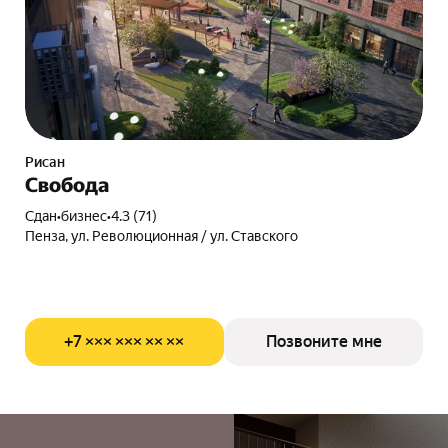
Рисан
Свобода
Сдан
•
бизнес
•
4.3 (71)
Пенза, ул. Революционная / ул. Ставского
+7 ××× ××× ×× ××
Позвоните мне