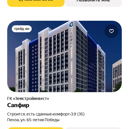
трейд-ин
ГК «Земстройинвест»
Сапфир
Строится, есть сданные
•
комфорт
•
3.9 (35)
Пенза, ул. 65-летия Победы