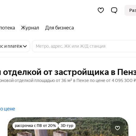
Ра
потека
Журнал
Для бизнеса
ос и платёж
 отделкой от застройщика в Пен
рновой отделкой площадью от 36 м² в Пензе по цене от 4 095 300 
по цене
рассрочка с ПВ от 20%
3D-тур