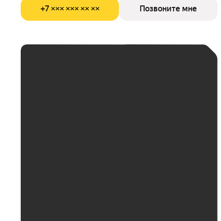
+7 ××× ××× ×× ××
Позвоните мне
ЕЖЕМЕСЯЧНЫЙ
ПЛАТЁЖ
До 30 тыс. ₽
До 50 тыс. ₽
До 70 тыс. ₽
До 100 тыс. ₽
Больше 100 тыс. ₽