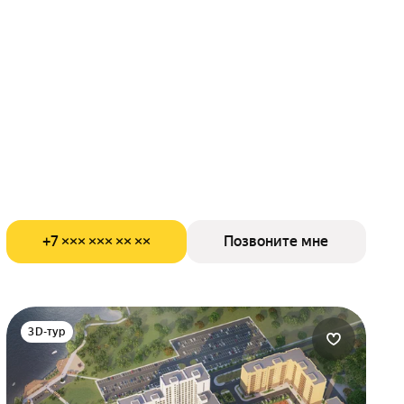
+7 ××× ××× ×× ××
Позвоните мне
3D-тур