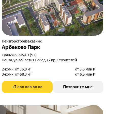
Пензгорстройзаказчик
Арбеково Парк
Сдан
•
эконом
•
4.3 (97)
Пенза, ул. 65-летия Победы / пр. Строителей
2-комн. от 56,8 м²
от 5,6 млн ₽
3-комн. от 68,3 м²
от 6,5 млн ₽
+7 ××× ××× ×× ××
Позвоните мне