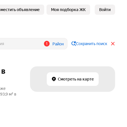
зместить объявление
Моя подборка ЖК
Войти
1
Сохранить поиск
Район
 в
Смотреть на карте
аже
93,9 м² в