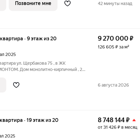
ьни: для
Позвоните мне
42 минуты назад
9 270 000
₽
я квартира · 9 этаж из 20
126 605 ₽ за м²
тал 2025
вартира ул. Щербакова 75 , в ЖК
ЕМОНТОМ. Дом монолитно-кирпичный , 20
оду. Квартира общей площадью 73,22
, 12,05 кв.м. и 12,62 кв.м.. Кухня-гостиная
6 августа 2026
8 748 144
₽
я квартира · 19 этаж из 20
от 31 426 ₽ в месяц
тал 2025