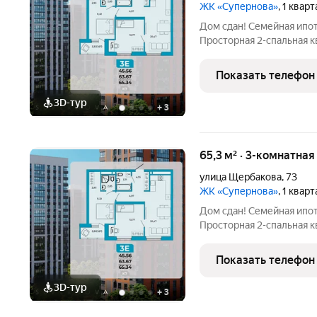
ЖК «Супернова»
, 1 квар
Дом сдан! Семейная ипо
Просторная 2-спальная 
центре Ближнего Арбеков
счастливой семейной жизни: Две отдельные спал
Показать телефон
родителей и
3D-тур
+
3
65,3 м² · 3-комнатна
улица Щербакова
,
73
ЖК «Супернова»
, 1 квар
Дом сдан! Семейная ипо
Просторная 2-спальная 
центре Ближнего Арбеков
счастливой семейной жизни: Две отдельные спал
Показать телефон
родителей и
3D-тур
+
3