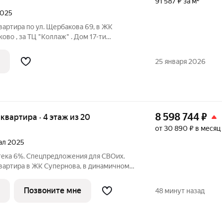
91 587 ₽ за м²
2025
вартира по ул. Щербакова 69, в ЖК
ово , за ТЦ "Коллаж" . Дом 17-ти
ласса «Комфорт +» . ДОМ СДАН. В наличии
Общая площадь 93,9 м2 . Жилая площадь
25 января 2026
8 598 744
₽
я квартира · 4 этаж из 20
от 30 890 ₽ в месяц
тал 2025
тека 6%. Спецпредложения для СВОих.
квартира в ЖК Супернова, в динамичном
о. У вас уже есть все, что нужно для
ьни: для
Позвоните мне
48 минут назад