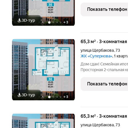
светильниками, керамог
остекление лоджии, уста
Показать телефон
3D-тур
+
3
65,3 м² · 3-комнатна
улица Щербакова
,
73
ЖК «Супернова»
, 1 квар
Дом сдан! Семейная ипо
Просторная 2-спальная 
центре Ближнего Арбеков
счастливой семейной жизни: Две отдельные спал
Показать телефон
родителей и
3D-тур
+
3
65,3 м² · 3-комнатна
улица Щербакова
,
73