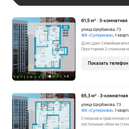
61,5 м² · 3-комнатна
улица Щербакова
,
73
ЖК «Супернова»
, 1 квар
Дом сдан! Семейная ипо
Просторная 2-спальная 
центре Ближнего Арбеков
счастливой семейной жизни: Две отдельные спал
Показать телефон
родителей и
+
3
65,3 м² · 3-комнатна
улица Щербакова
,
73
ЖК «Супернова»
, 1 квар
Стильная и практичная отделка: Износостойкий ла
пастельные обои на стен