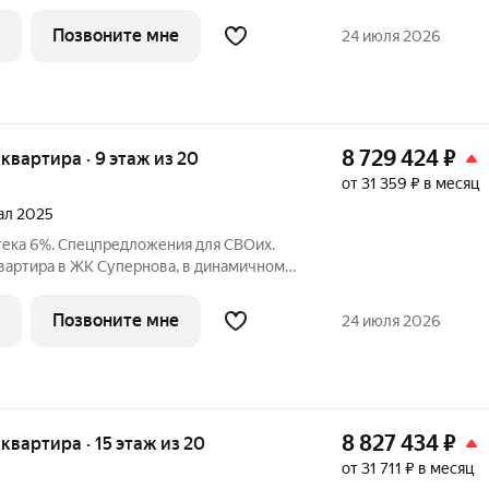
ранит в ванной и прихожей, панорамное
новленная сантехника - все готово для
Позвоните мне
24 июля 2026
8 729 424
₽
я квартира · 9 этаж из 20
от 31 359 ₽ в месяц
тал 2025
тека 6%. Спецпредложения для СВОих.
квартира в ЖК Супернова, в динамичном
о. У вас уже есть все, что нужно для
ьни: для
Позвоните мне
24 июля 2026
8 827 434
₽
я квартира · 15 этаж из 20
от 31 711 ₽ в месяц