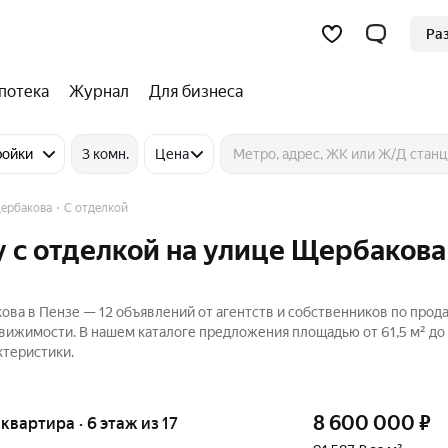
Ра
потека
Журнал
Для бизнеса
ройки
3 комн.
Цена
ербакова
С отделкой
 с отделкой на улице Щербакова
ова в Пензе — 12 объявлений от агентств и собственников по прод
движимости. В нашем каталоге предложения площадью от 61,5 м² до 
ктеристики.
8 600 000
₽
 квартира · 6 этаж из 17