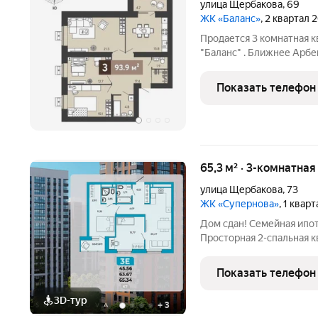
улица Щербакова
,
69
ЖК «Баланс»
, 2 квартал 
Продается 3 комнатная к
"Баланс" . Ближнее Арбек
этажный , кирпичный , к
3 комнатная квартира : 
Показать телефон
49,3 м2 .
65,3 м² · 3-комнатна
улица Щербакова
,
73
ЖК «Супернова»
, 1 квар
Дом сдан! Семейная ипо
Просторная 2-спальная 
центре Ближнего Арбеков
счастливой семейной жизни: Две отдельные спал
Показать телефон
родителей и
3D-тур
+
3