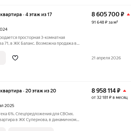
8 605 700
₽
 квартира · 4 этаж из 17
91 648 ₽ за м²
2024
Продается просторная 3-комнатная
ва 71, в ЖК Баланс. Возможна продажа в
сле сделки! Общая площадь 93.9 кв.м.
джии). В квартире 3 раздельные комнаты
21 апреля 2026
8 958 114
₽
я квартира · 20 этаж из 20
от 32 181 ₽ в месяц
тал 2025
тека 6%. Спецпредложения для СВОих.
квартира в ЖК Супернова, в динамичном
о. У вас уже есть все, что нужно для