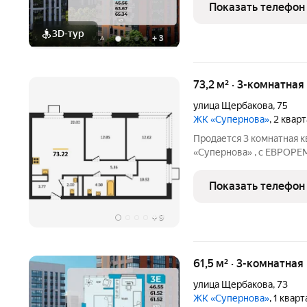
счастливой семейной жизни: Две отдельные спал
Показать телефон
родителей и
3D-тур
+
3
73,2 м² · 3-комнатна
улица Щербакова
,
75
ЖК «Супернова»
, 2 квар
Продается 3 комнатная к
«Супернова» , с ЕВРОР
этажный , СДАН в 2025 г
кв.м. Комнаты 10,92 кв.м. 
Показать телефон
22 кв.м.
+
9
61,5 м² · 3-комнатна
улица Щербакова
,
73
ЖК «Супернова»
, 1 квар