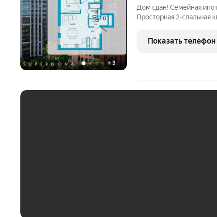
Дом сдан! Семейная ипо
Просторная 2-спальная 
центре Ближнего Арбеков
счастливой семейной жизни: Две отдельные спал
Показать телефон
родителей и
+
3
ЕЖЕМЕСЯЧНЫЙ ПЛАТЁ
До 30 тыс. ₽
До 50 тыс. ₽
До 70 тыс. ₽
Больше 100 тыс. ₽