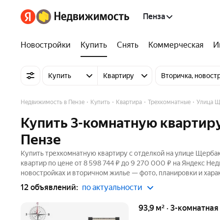
Пенза
Новостройки
Купить
Снять
Коммерческая
И
Купить
Квартиру
Вторичка, новост
Недвижимость в Пензе
Купить
Квартира
Трехкомнатные
Улица Щ
Купить 3-комнатную квартиру
Пензе
Купить трехкомнатную квартиру с отделкой на улице Щербак
квартир по цене от 8 598 744 ₽ до 9 270 000 ₽ на Яндекс Не
новостройках и вторичном жилье — фото, планировки и хара
12 объявлений:
по актуальности
93,9 м² · 3-комнатная