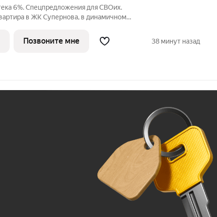
тека 6%. Спецпредложения для СВОих.
квартира в ЖК Супернова, в динамичном
о. У вас уже есть все, что нужно для
ьни: для
Позвоните мне
38 минут назад
Ж
До 100 тыс. ₽