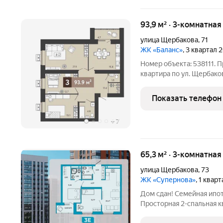
93,9 м² · 3-комнатная
улица Щербакова
,
71
ЖК «Баланс»
, 3 квартал 
Номер объекта: 538111. 
квартира по ул. Щербако
ипотеку. Ключи сразу по
(88.9 кв.м. без учета ло
Показать телефон
(21.5,
+
7
65,3 м² · 3-комнатна
улица Щербакова
,
73
ЖК «Супернова»
, 1 квар
Дом сдан! Семейная ипо
Просторная 2-спальная 
центре Ближнего Арбеков