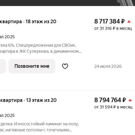
8 717 384
₽
я квартира · 18 этаж из 20
от 31 316 ₽ в месяц
тал 2025
тека 6%. Спецпредложения для СВОих.
квартира в ЖК Супернова, в динамичном
о. У вас уже есть все, что нужно для
ьни: для
Позвоните мне
24 июля 2026
8 794 764
₽
я квартира · 13 этаж из 20
от 31 594 ₽ в месяц
тал 2025
минат на полу,
ах, натяжные потолки с точечными