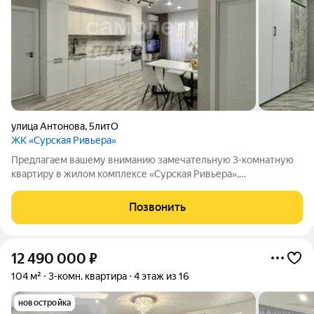
улица Антонова
,
5литО
ЖК «Сурская Ривьера»
Предлагаем вашему вниманию замечательную 3-комнатную
квартиру в жилом комплексе «Сурская Ривьера»,
расположенную по адресу: Антонова 5о. Дом кирпично-
монолитный , построенный в 2020 году, сочетает в себе
Позвонить
современные технологии и уют, что делает его
12 490 000
₽
104 м²
3-комн. квартира
4 этаж из 16
новостройка