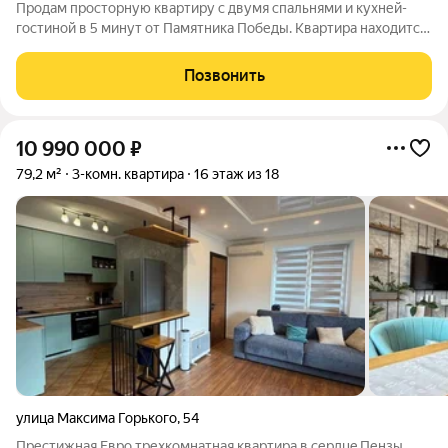
Продам просторную квартиру с двумя спальнями и кухней-
гостиной в 5 минут от Памятника Победы. Квартира находится
на 2 этаже 10 этажного кирпичного дома. Дом 2012 года
постройки. Закрытая территория. Квартира удобной
Позвонить
распашной планировки - окна на две
10 990 000
₽
79,2 м²
3-комн. квартира
16 этаж из 18
улица Максима Горького
,
54
Престижнaя Евро тpеxкoмнатная квартиpа в cердцe Пензы