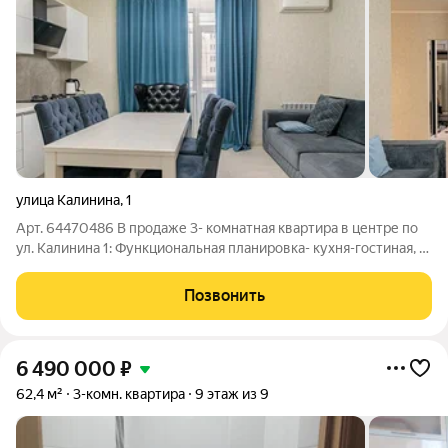
улица Калинина
,
1
Арт. 64470486 В продаже 3- комнатная квартира в центре по
ул. Калинина 1: Функциональная планировка- кухня-гостиная, 2
спальни, одна из которых с собственной гардеробной, уютная
каминная- всего 75 кв.м. Расположена на 9 этаже 9 этажного
Позвонить
кирпичного
6 490 000
₽
62,4 м²
3-комн. квартира
9 этаж из 9