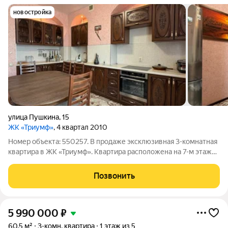
новостройка
улица Пушкина
,
15
ЖК «Триумф»
, 4 квартал 2010
Номер объекта: 550257. В продаже эксклюзивная 3-комнатная
квартира в ЖК «Триумф». Квартира расположена на 7-м этаже
12-ти этажной секции 16-ти этажного дома, по адресу - ул.
Пушкина, д. 15. Кирпично-монолитный дом, 2010 года
Позвонить
постройки. Застройщик СГ
5 990 000
₽
60,5 м²
3-комн. квартира
1 этаж из 5