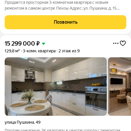
Продается просторная 3-комнатная квартира с новым
ремонтом в самом центре Пензы Адрес: ул. Пушкина, д. 15
Общая площадь 116,8 м + лоджия - 7 м Жилая площадь 67,6 м
Кухня-гостиная 19.2 м Этаж 7 Тип дома кирпично-монолитный,
Позвонить
2011 года постройки
15 299 000
₽
129,8 м²
3-комн. квартира
2 этаж из 9
улица Пушкина
,
49
Продам шикарную 3К квартиру в центре города с ремонтом,