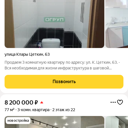
улица Клары Цеткин
,
63
Продаем 3 комнатную квартиру по адресу: ул. К. Цеткин, 63. -
Вся необходимая для жизни инфраструктура в шаговой
доступности: дет. сад, школа, торговые центры. - квартира
расположена на 9 этаже 9 этажного кирпичного дома, есть тех
Позвонить
этаж. - отличный
8 200 000
₽
77 м²
3-комн. квартира
2 этаж из 22
новостройка