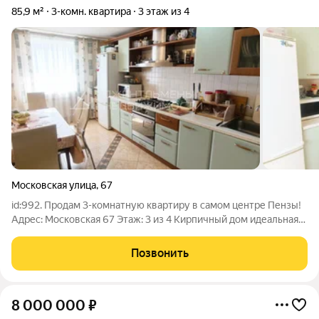
85,9 м²
3-комн. квартира
3 этаж из 4
Московская улица
,
67
id:992. Продам 3-комнатную квартиру в самом центре Пензы!
Адрес: Московская 67 Этаж: 3 из 4 Кирпичный дом идеальная
тепло и звукоизоляция. Общая площадь: 85,9м Три
изолированные комнаты: 20,4м, 16,6м и 11,7м Просторная
Позвонить
кухня площадью 12,7м станет
8 000 000
₽