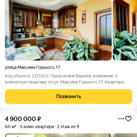
улица Максима Горького
,
17
Код объекта: 2213302. Предлагаем Вашему вниманию 3-
комнатную квартиру по ул. Максима Горького, 17. Квартира
расположена на 5 этаже 9-этажного кирпичного дома. Дом с
огороженной территорией двора в доме 2 подъезда. Общая
Позвонить
площадь -116,4 кв.м Жилая
4 900 000
₽
60 м²
3-комн. квартира
2 этаж из 9