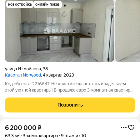
новостройка
онлайн показ
улица Измайлова
,
38
Квартал Norwood
, 4 квартал 2023
Код объекта: 2216647. Не упустите шанс стать владельцем
этой уютной квартиры! В пpодажe евро 3-комнaтная квapтиpa
по ул. Измайлова, 38 в ЖК "NORWOОD". Квартира находится
на 3 этаже 9-этажного дома. Панорамное остекление лоджии
Позвонить
позволяет наблюдать за
6 200 000
₽
63,3 м²
3-комн. квартира
9 этаж из 10