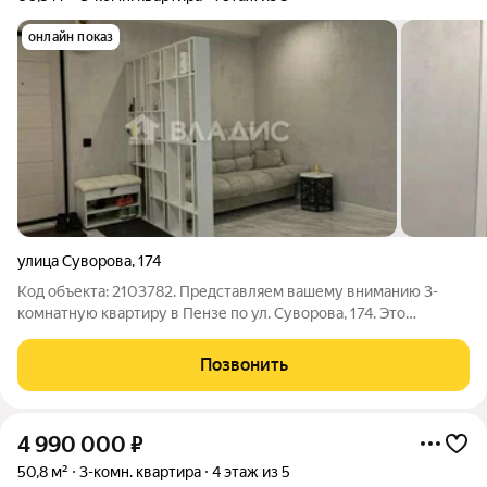
онлайн показ
улица Суворова
,
174
Код объекта: 2103782. Представляем вашему вниманию 3-
комнатную квартиру в Пензе по ул. Суворова, 174. Это
отличный выбор для тех, кто ценит комфорт и удобство.
Квартира имеет евроремонт, что обеспечивает современный
Позвонить
и стильный вид. Общая площадь 60,5
4 990 000
₽
50,8 м²
3-комн. квартира
4 этаж из 5