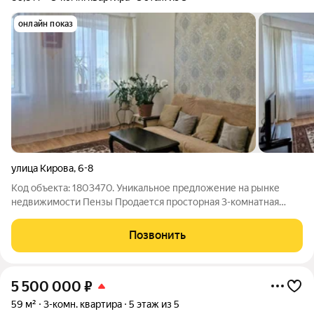
онлайн показ
улица Кирова
,
6-8
Код объекта: 1803470. Уникальное предложение на рынке
недвижимости Пензы Продается просторная 3-комнатная
квартира по ул. Кирова, 68. Этот кирпичный дом отличается
высоким качеством и надёжностью конструкции. Квартира
Позвонить
расположена на 3 этаже
5 500 000
₽
59 м²
3-комн. квартира
5 этаж из 5