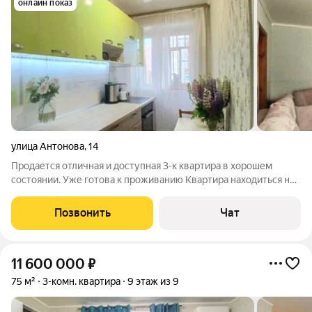
онлайн показ
улица Антонова
,
14
Продается отличная и доступная 3-к квартира в хорошем
состоянии. Уже готова к проживанию Квартира находиться на
втором. этаже. Квартира с хорошим ремонтом, который
позволяет жить здесь сразу после покупки, не вкладывая
Позвонить
Чат
миллионы. Что имеем:
11 600 000
₽
75 м²
3-комн. квартира
9 этаж из 9