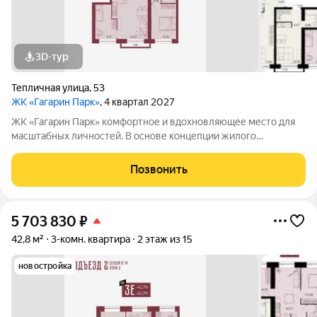
3D-тур
Тепличная улица
,
53
ЖК «Гагарин Парк»
, 4 квартал 2027
ЖК «Гагарин Парк» комфортное и вдохновляющее место для
масштабных личностей. В основе концепции жилого
комплекса легендарная фигура Юрия Алексеевича Гагарина
великого летчика-космонавта и героя СССР. Жилой квартал
Позвонить
«Гагарин Парк» расположился в
5 703 830
₽
42,8 м²
3-комн. квартира
2 этаж из 15
новостройка