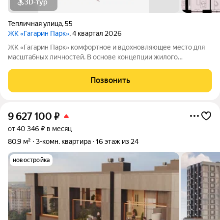
3D-тур
Тепличная улица
,
55
ЖК «Гагарин Парк»
, 4 квартал 2026
ЖК «Гагарин Парк» комфортное и вдохновляющее место для
масштабных личностей. В основе концепции жилого
комплекса легендарная фигура Юрия Алексеевича Гагарина
великого летчика-космонавта и героя СССР. Жилой квартал
Позвонить
«Гагарин Парк» расположился в
9 627 100
₽
от 40 346 ₽ в месяц
80,9 м²
3-комн. квартира
16 этаж из 24
новостройка