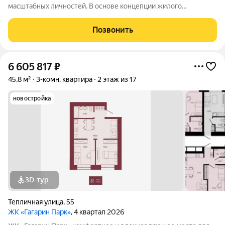
масштабных личностей. В основе концепции жилого
комплекса легендарная фигура Юрия Алексеевича Гагарина
великого летчика-космонавта и героя СССР. Жилой квартал
Позвонить
«Гагарин Парк» расположился в
6 605 817
₽
45,8 м²
3-комн. квартира
2 этаж из 17
новостройка
3D-тур
Тепличная улица
,
55
ЖК «Гагарин Парк»
, 4 квартал 2026