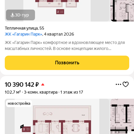
3D-тур
Тепличная улица
,
55
ЖК «Гагарин Парк»
, 4 квартал 2026
ЖК «Гагарин Парк» комфортное и вдохновляющее место для
масштабных личностей. В основе концепции жилого
комплекса легендарная фигура Юрия Алексеевича Гагарина
великого летчика-космонавта и героя СССР. Жилой квартал
Позвонить
«Гагарин Парк» расположился в
10 390 142
₽
102,7 м²
3-комн. квартира
1 этаж из 17
новостройка