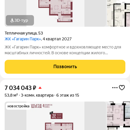
3D-тур
Тепличная улица
,
53
ЖК «Гагарин Парк»
, 4 квартал 2027
ЖК «Гагарин Парк» комфортное и вдохновляющее место для
масштабных личностей. В основе концепции жилого
комплекса легендарная фигура Юрия Алексеевича Гагарина
великого летчика-космонавта и героя СССР. Жилой квартал
Позвонить
«Гагарин Парк» расположился в
7 034 043
₽
53,8 м²
3-комн. квартира
6 этаж из 15
новостройка