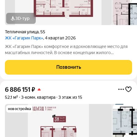
3D-тур
Тепличная улица
,
55
ЖК «Гагарин Парк»
, 4 квартал 2026
ЖК «Гагарин Парк» комфортное и вдохновляющее место для
масштабных личностей. В основе концепции жилого
комплекса легендарная фигура Юрия Алексеевича Гагарина
великого летчика-космонавта и героя СССР. Жилой квартал
Позвонить
«Гагарин Парк» расположился в
6 886 151
₽
52,1 м²
3-комн. квартира
3 этаж из 15
новостройка