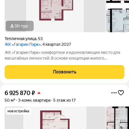
3D-тур
Тепличная улица
,
53
ЖК «Гагарин Парк»
, 4 квартал 2027
ЖК «Гагарин Парк» комфортное и вдохновляющее место для
масштабных личностей. В основе концепции жилого
комплекса легендарная фигура Юрия Алексеевича Гагарина
великого летчика-космонавта и героя СССР. Жилой квартал
Позвонить
«Гагарин Парк» расположился в
6 925 870
₽
50 м²
3-комн. квартира
5 этаж из 17
новостройка