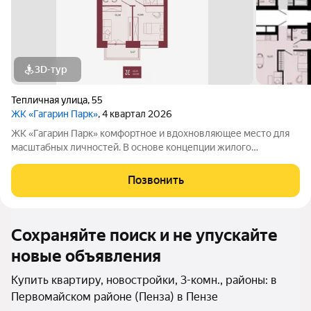
3D-тур
Тепличная улица
,
55
ЖК «Гагарин Парк»
, 4 квартал 2026
ЖК «Гагарин Парк» комфортное и вдохновляющее место для
масштабных личностей. В основе концепции жилого
комплекса легендарная фигура Юрия Алексеевича Гагарина
великого летчика-космонавта и героя СССР. Жилой квартал
Позвонить
«Гагарин Парк» расположился в
Сохраняйте поиск и не упускайте
новые объявления
Купить квартиру, новостройки, 3-комн., районы: в
Первомайском районе (Пенза) в Пензе