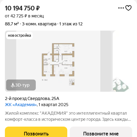
10 194 750
₽
от 42 725 ₽ в месяц
88,7 м²
3-комн. квартира
1 этаж из 12
новостройка
3D-тур
2-й проезд Свердлова
,
25А
ЖК «Академия»
, 1 квартал 2025
Жилой комплекс "АКАДЕМИЯ" это интеллигентный квартал
комфорт-класса в историческом центре города. Здесь каждый
может почувствовать энергетику исторического центра в
оправе высоких стандартов комфортного жилья. Окружение
Позвонить
Позвоните мне