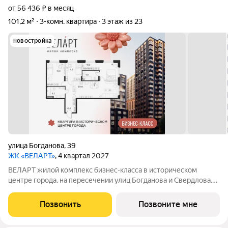
от 56 436 ₽ в месяц
101,2 м²
3-комн. квартира
3 этаж из 23
новостройка
улица Богданова
,
39
ЖК «ВЕЛАРТ»
, 4 квартал 2027
ВЕЛАРТ жилой комплекс бизнес-класса в историческом
центре города, на пересечении улиц Богданова и Свердлова.
Преимущества ВЕЛАРТ: Уникальные строения, каждое со
своей архитектурой Клинкерная плитка и композитные панели
Позвонить
Позвоните мне
в фасадах Благоустройство с