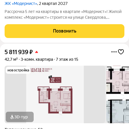
ЖК «Модернист»
, 2 квартал 2027
Рассрочка 5 лет на квартиры в квартале «Модернист»! Жилой
комплекс «Модернист» строится на улице Свердлова,
удаленно от шумной среды в непосредственной близости к
образовательному и культурному центру. Здесь каждая деталь
Позвонить
помогает жить, отдыхать и
5 811 939
₽
42,7 м²
3-комн. квартира
7 этаж из 15
новостройка
3D-тур