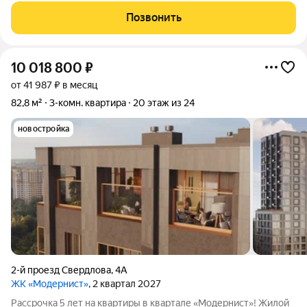
пространств. Все пять домов жилого комплекса готовы и
Позвонить
сданы в эксплуатацию. При
10 018 800
₽
от 41 987 ₽ в месяц
82,8 м²
3-комн. квартира
20 этаж из 24
новостройка
2-й проезд Свердлова
,
4А
ЖК «Модернист»
, 2 квартал 2027
Рассрочка 5 лет на квартиры в квартале «Модернист»! Жилой