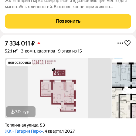
ЖК «Гагарин Парк» комфортное и вдохновляющее место для
масштабных личностей. В основе концепции жилого
комплекса легендарная фигура Юрия Алексеевича Гагарина
великого летчика-космонавта и героя СССР. Жилой квартал
Позвонить
«Гагарин Парк» расположился в
7 334 011
₽
52,1 м²
3-комн. квартира
9 этаж из 15
новостройка
3D-тур
Тепличная улица
,
53
ЖК «Гагарин Парк»
, 4 квартал 2027