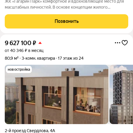
ЖК «Гагарин Парк» комфортное и вдохновляющее место для
масштабных личностей. В основе концепции жилого
комплекса легендарная фигура Юрия Алексеевича Гагарина
великого летчика-космонавта и героя СССР. Жилой квартал
Позвонить
«Гагарин Парк» расположился в
9 627 100
₽
от 40 346 ₽ в месяц
80,9 м²
3-комн. квартира
17 этаж из 24
новостройка
2-й проезд Свердлова
,
4А