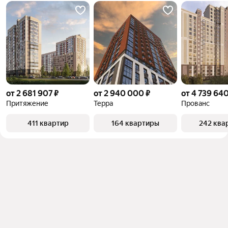
от 2 681 907 ₽
от 2 940 000 ₽
от 4 739 640
Притяжение
Терра
Прованс
411 квартир
164 квартиры
242 ква