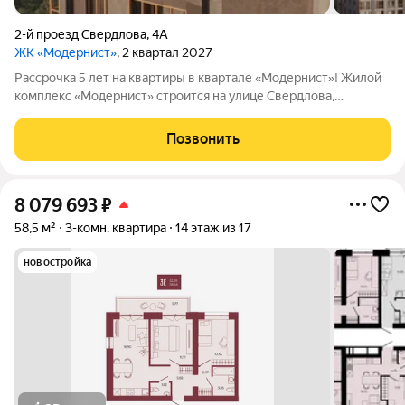
2-й проезд Свердлова
,
4А
ЖК «Модернист»
, 2 квартал 2027
Рассрочка 5 лет на квартиры в квартале «Модернист»! Жилой
комплекс «Модернист» строится на улице Свердлова,
удаленно от шумной среды в непосредственной близости к
образовательному и культурному центру. Здесь каждая деталь
Позвонить
помогает жить, отдыхать и
8 079 693
₽
58,5 м²
3-комн. квартира
14 этаж из 17
новостройка