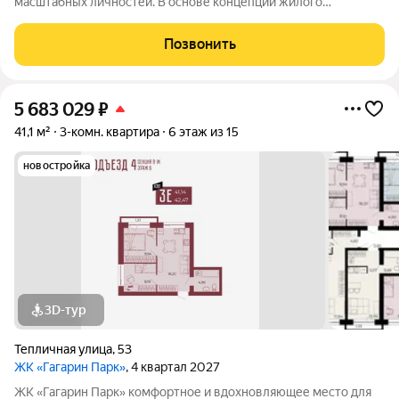
масштабных личностей. В основе концепции жилого
комплекса легендарная фигура Юрия Алексеевича Гагарина
великого летчика-космонавта и героя СССР. Жилой квартал
Позвонить
«Гагарин Парк» расположился в
5 683 029
₽
41,1 м²
3-комн. квартира
6 этаж из 15
новостройка
3D-тур
Тепличная улица
,
53
ЖК «Гагарин Парк»
, 4 квартал 2027
ЖК «Гагарин Парк» комфортное и вдохновляющее место для