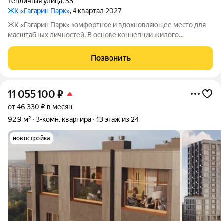
Тепличная улица
,
53
ЖК «Гагарин Парк»
, 4 квартал 2027
ЖК «Гагарин Парк» комфортное и вдохновляющее место для
масштабных личностей. В основе концепции жилого
комплекса легендарная фигура Юрия Алексеевича Гагарина
великого летчика-космонавта и героя СССР. Жилой квартал
Позвонить
«Гагарин Парк» расположился в
11 055 100
₽
от 46 330 ₽ в месяц
92,9 м²
3-комн. квартира
13 этаж из 24
новостройка