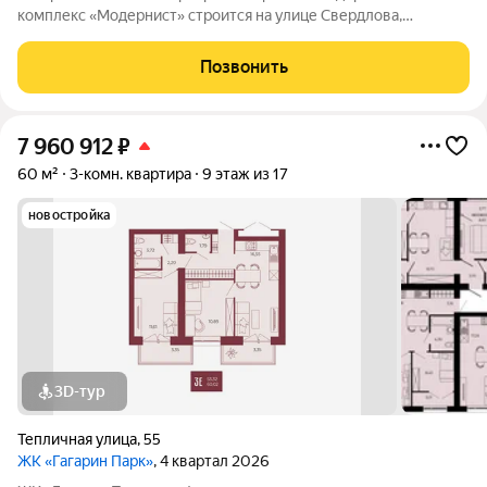
комплекс «Модернист» строится на улице Свердлова,
удаленно от шумной среды в непосредственной близости к
образовательному и культурному центру. Здесь каждая деталь
Позвонить
помогает жить, отдыхать и
7 960 912
₽
60 м²
3-комн. квартира
9 этаж из 17
новостройка
3D-тур
Тепличная улица
,
55
ЖК «Гагарин Парк»
, 4 квартал 2026