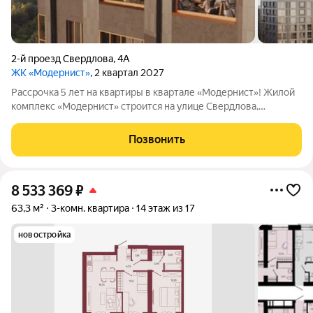
2-й проезд Свердлова
,
4А
ЖК «Модернист»
, 2 квартал 2027
Рассрочка 5 лет на квартиры в квартале «Модернист»! Жилой
комплекс «Модернист» строится на улице Свердлова,
удаленно от шумной среды в непосредственной близости к
образовательному и культурному центру. Здесь каждая деталь
Позвонить
помогает жить, отдыхать и
8 533 369
₽
63,3 м²
3-комн. квартира
14 этаж из 17
новостройка