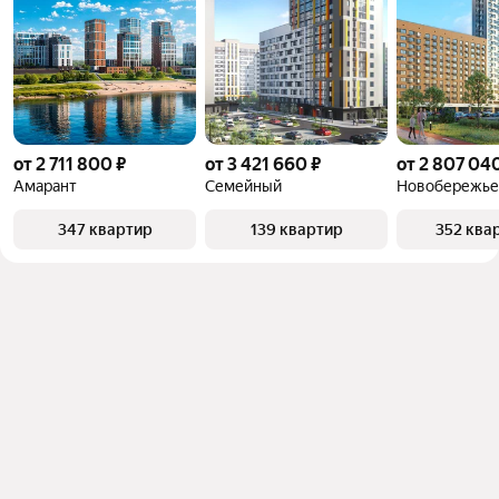
от 2 711 800 ₽
от 3 421 660 ₽
от 2 807 04
Амарант
Семейный
Новобережье
347 квартир
139 квартир
352 ква