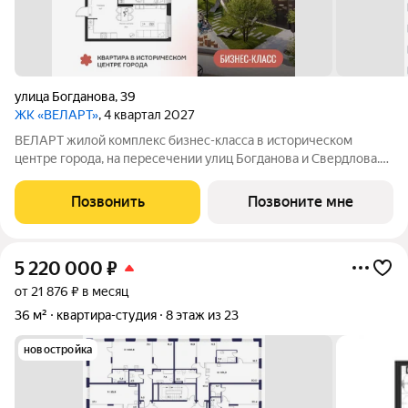
улица Богданова
,
39
ЖК «ВЕЛАРТ»
, 4 квартал 2027
ВЕЛАРТ жилой комплекс бизнес-класса в историческом
центре города, на пересечении улиц Богданова и Свердлова.
Преимущества ВЕЛАРТ: Уникальные строения, каждое со
своей архитектурой Клинкерная плитка и композитные панели
Позвонить
Позвоните мне
в фасадах Благоустройство с
5 220 000
₽
от 21 876 ₽ в месяц
36 м²
квартира-студия
8 этаж из 23
новостройка