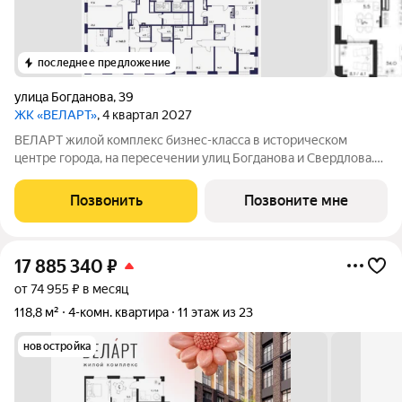
последнее предложение
улица Богданова
,
39
ЖК «ВЕЛАРТ»
, 4 квартал 2027
ВЕЛАРТ жилой комплекс бизнес-класса в историческом
центре города, на пересечении улиц Богданова и Свердлова.
Преимущества ВЕЛАРТ: Уникальные строения, каждое со
своей архитектурой Клинкерная плитка и композитные панели
Позвонить
Позвоните мне
в фасадах Благоустройство с
17 885 340
₽
от 74 955 ₽ в месяц
118,8 м²
4-комн. квартира
11 этаж из 23
новостройка