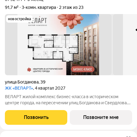
91,7 м²
3-комн. квартира
2 этаж из 23
новостройка
улица Богданова
,
39
ЖК «ВЕЛАРТ»
, 4 квартал 2027
ВЕЛАРТ жилой комплекс бизнес-класса в историческом
центре города, на пересечении улиц Богданова и Свердлова.
Преимущества ВЕЛАРТ: Уникальные строения, каждое со
своей архитектурой Клинкерная плитка и композитные панели
Позвонить
Позвоните мне
в фасадах Благоустройство с