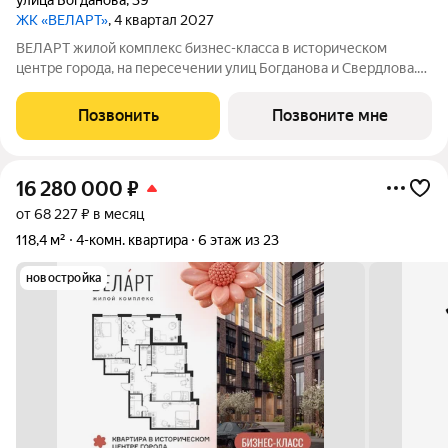
улица Богданова
,
39
ЖК «ВЕЛАРТ»
, 4 квартал 2027
ВЕЛАРТ жилой комплекс бизнес-класса в историческом
центре города, на пересечении улиц Богданова и Свердлова.
Преимущества ВЕЛАРТ: Уникальные строения, каждое со
своей архитектурой Клинкерная плитка и композитные панели
Позвонить
Позвоните мне
в фасадах Благоустройство с
16 280 000
₽
от 68 227 ₽ в месяц
118,4 м²
4-комн. квартира
6 этаж из 23
новостройка