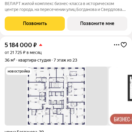
ВЕЛАРТ жилой комплекс бизнес-класса в историческом
центре города, на пересечении улиц Богданова и Свердлова.
Преимущества ВЕЛАРТ: Уникальные строения, каждое со
своей архитектурой Клинкерная плитка и композитные панели
Позвонить
Позвоните мне
в фасадах Благоустройство с
5 184 000
₽
от 21 725 ₽ в месяц
36 м²
квартира-студия
7 этаж из 23
новостройка