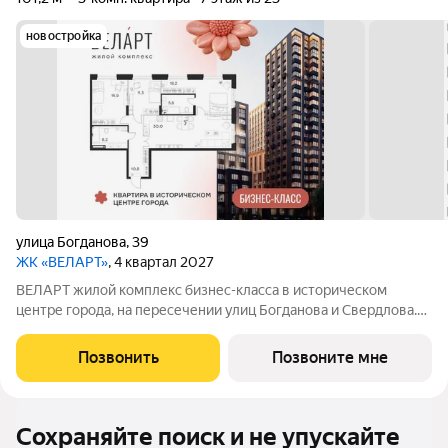
новостройка
улица Богданова
,
39
ЖК «ВЕЛАРТ»
, 4 квартал 2027
ВЕЛАРТ жилой комплекс бизнес-класса в историческом
центре города, на пересечении улиц Богданова и Свердлова.
Преимущества ВЕЛАРТ: Уникальные строения, каждое со
своей архитектурой Клинкерная плитка и композитные панели
Позвонить
Позвоните мне
в фасадах Благоустройство с
Сохраняйте поиск и не упускайте