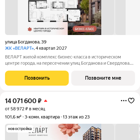
улица Богданова
,
39
ЖК «ВЕЛАРТ»
, 4 квартал 2027
ВЕЛАРТ жилой комплекс бизнес-класса в историческом
центре города, на пересечении улиц Богданова и Свердлова.
Преимущества ВЕЛАРТ: Уникальные строения, каждое со
своей архитектурой Клинкерная плитка и композитные панели
Позвонить
Позвоните мне
в фасадах Благоустройство с
14 071 600
₽
от 58 972 ₽ в месяц
101,6 м²
3-комн. квартира
13 этаж из 23
новостройка