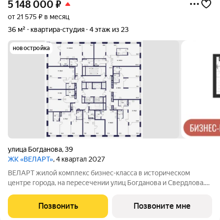
5 148 000
₽
от 21 575 ₽ в месяц
36 м²
квартира-студия
4 этаж из 23
новостройка
улица Богданова
,
39
ЖК «ВЕЛАРТ»
, 4 квартал 2027
ВЕЛАРТ жилой комплекс бизнес-класса в историческом
центре города, на пересечении улиц Богданова и Свердлова.
Преимущества ВЕЛАРТ: Уникальные строения, каждое со
своей архитектурой Клинкерная плитка и композитные панели
Позвонить
Позвоните мне
в фасадах Благоустройство с