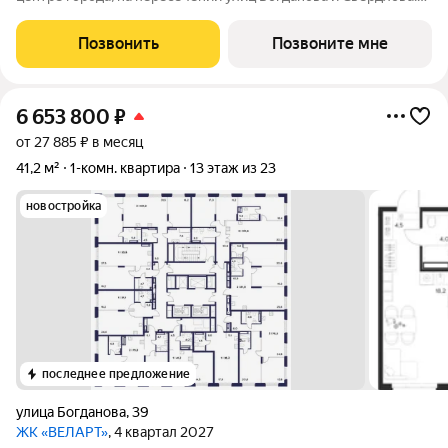
Преимущества ВЕЛАРТ: Уникальные строения, каждое со
своей архитектурой Клинкерная плитка и композитные панели
Позвонить
Позвоните мне
в фасадах Благоустройство с
6 653 800
₽
от 27 885 ₽ в месяц
41,2 м²
1-комн. квартира
13 этаж из 23
новостройка
последнее предложение
улица Богданова
,
39
ЖК «ВЕЛАРТ»
, 4 квартал 2027