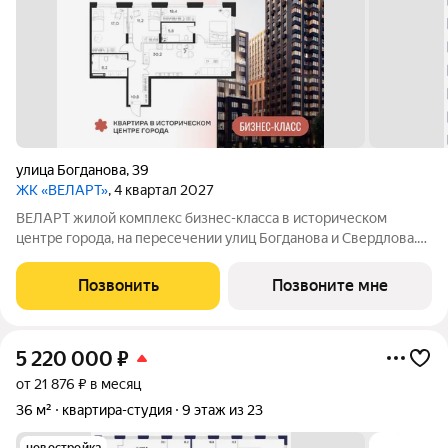
улица Богданова
,
39
ЖК «ВЕЛАРТ»
, 4 квартал 2027
ВЕЛАРТ жилой комплекс бизнес-класса в историческом
центре города, на пересечении улиц Богданова и Свердлова.
Преимущества ВЕЛАРТ: Уникальные строения, каждое со
своей архитектурой Клинкерная плитка и композитные панели
Позвонить
Позвоните мне
в фасадах Благоустройство с
5 220 000
₽
от 21 876 ₽ в месяц
36 м²
квартира-студия
9 этаж из 23