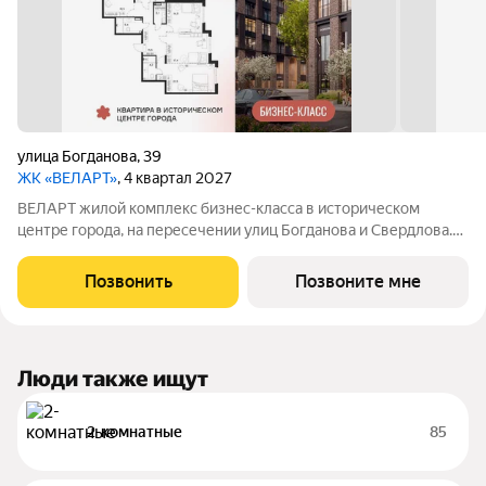
улица Богданова
,
39
ЖК «ВЕЛАРТ»
, 4 квартал 2027
ВЕЛАРТ жилой комплекс бизнес-класса в историческом
центре города, на пересечении улиц Богданова и Свердлова.
Преимущества ВЕЛАРТ: Уникальные строения, каждое со
своей архитектурой Клинкерная плитка и композитные панели
Позвонить
Позвоните мне
в фасадах Благоустройство с
Люди также ищут
2-комнатные
85