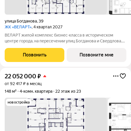
улица Богданова
,
39
ЖК «ВЕЛАРТ»
, 4 квартал 2027
ВЕЛАРТ жилой комплекс бизнес-класса в историческом
центре города, на пересечении улиц Богданова и Свердлова.
Преимущества ВЕЛАРТ: Уникальные строения, каждое со
своей архитектурой Клинкерная плитка и композитные панели
Позвонить
Позвоните мне
в фасадах Благоустройство с
22 052 000
₽
от 92 417 ₽ в месяц
148 м²
4-комн. квартира
22 этаж из 23
новостройка