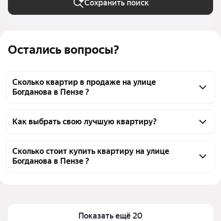
Сохранить поиск
Остались вопросы?
Сколько квартир в продаже на улице
Богданова в Пензе ?
На Яндекс Недвижимости в продаже на улице 
Богданова в Пензе 169 квартир 169 объявлений от 
Как выбрать свою лучшую квартиру?
застройщиков
Чтобы купить квартиру с террасой на улице 
Богданова, воспользуйтесь тепловой картой для 
Сколько стоит купить квартиру на улице
Богданова в Пензе ?
оценки инфраструктуры и транспортной 
доступности в выбранном районе на улице 
Цена за 
128 300 — 161 500 ₽
Богданова в Пензе
квадратный 
Для легкого выбора подходящей квартиры в 
метр
верхней части страницы есть самые частые 
Показать ещё 20
Площадь
36 — 150 м²