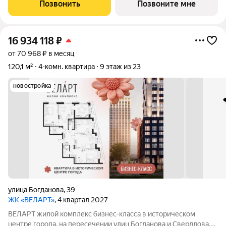
своей архитектурой Клинкерная плитка и композитные панели
Позвонить
Позвоните мне
в фасадах Благоустройство с
16 934 118
₽
от 70 968 ₽ в месяц
120,1 м²
4-комн. квартира
9 этаж из 23
новостройка
улица Богданова
,
39
ЖК «ВЕЛАРТ»
, 4 квартал 2027
ВЕЛАРТ жилой комплекс бизнес-класса в историческом
центре города, на пересечении улиц Богданова и Свердлова.