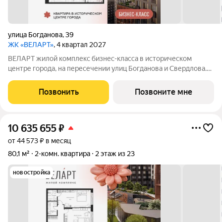
улица Богданова
,
39
ЖК «ВЕЛАРТ»
, 4 квартал 2027
ВЕЛАРТ жилой комплекс бизнес-класса в историческом
центре города, на пересечении улиц Богданова и Свердлова.
Преимущества ВЕЛАРТ: Уникальные строения, каждое со
своей архитектурой Клинкерная плитка и композитные панели
Позвонить
Позвоните мне
в фасадах Благоустройство с
10 635 655
₽
от 44 573 ₽ в месяц
80,1 м²
2-комн. квартира
2 этаж из 23
новостройка