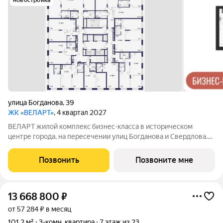
новостройка
улица Богданова
,
39
ЖК «ВЕЛАРТ»
, 4 квартал 2027
ВЕЛАРТ жилой комплекс бизнес-класса в историческом
центре города, на пересечении улиц Богданова и Свердлова.
Преимущества ВЕЛАРТ: Уникальные строения, каждое со
своей архитектурой Клинкерная плитка и композитные панели
Позвонить
Позвоните мне
в фасадах Благоустройство с
13 668 800
₽
от 57 284 ₽ в месяц
101,2 м²
3-комн. квартира
7 этаж из 23