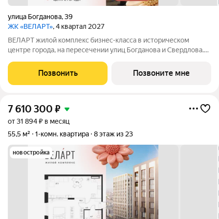
улица Богданова
,
39
ЖК «ВЕЛАРТ»
, 4 квартал 2027
ВЕЛАРТ жилой комплекс бизнес-класса в историческом
центре города, на пересечении улиц Богданова и Свердлова.
Преимущества ВЕЛАРТ: Уникальные строения, каждое со
своей архитектурой Клинкерная плитка и композитные панели
Позвонить
Позвоните мне
в фасадах Благоустройство с
7 610 300
₽
от 31 894 ₽ в месяц
55,5 м²
1-комн. квартира
8 этаж из 23
новостройка