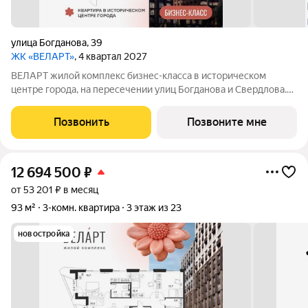
улица Богданова
,
39
ЖК «ВЕЛАРТ»
, 4 квартал 2027
ВЕЛАРТ жилой комплекс бизнес-класса в историческом
центре города, на пересечении улиц Богданова и Свердлова.
Преимущества ВЕЛАРТ: Уникальные строения, каждое со
своей архитектурой Клинкерная плитка и композитные панели
Позвонить
Позвоните мне
в фасадах Благоустройство с
12 694 500
₽
от 53 201 ₽ в месяц
93 м²
3-комн. квартира
3 этаж из 23
новостройка