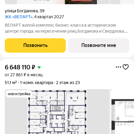
улица Богданова
,
39
ЖК «ВЕЛАРТ»
, 4 квартал 2027
ВЕЛАРТ жилой комплекс бизнес-класса в историческом
центре города, на пересечении улиц Богданова и Свердлова.
Преимущества ВЕЛАРТ: Уникальные строения, каждое со
своей архитектурой Клинкерная плитка и композитные панели
Позвонить
Позвоните мне
в фасадах Благоустройство с
6 648 110
₽
от 27 861 ₽ в месяц
51,1 м²
1-комн. квартира
2 этаж из 23
новостройка