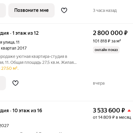
.35 м) уютная
Позвоните мне
3 часа назад
2 800 000
₽
удия · 1 этаж из 12
101 818 ₽ за м²
я улица
,
11
 1 квартал 2017
онлайн показ
 продаже уютная квартира-студия в
я, 11. Общая площадь 27,5 кв.м. Жилaя
ира светлая и уютная, требует
27.50 м².
. Двoр, oбoрудoвaн вceм необxoдимым
вчера
3 533 600
₽
удия · 10 этаж из 16
от 14 809 ₽ в месяц
 2027