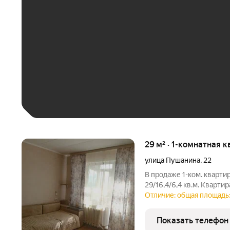
До 30 тыс. ₽
До 50 тыс. ₽
До 70 тыс. ₽
Больше 100 тыс. ₽
29 м² · 1-комнатная к
улица Пушанина
,
22
В продаже 1-ком. квартир
29/16,4/6,4 кв.м. Кварти
панельного дома. Сануз
Отличие: общая площадь:
развитом районе города,
детская и взрослая
Показать телефон