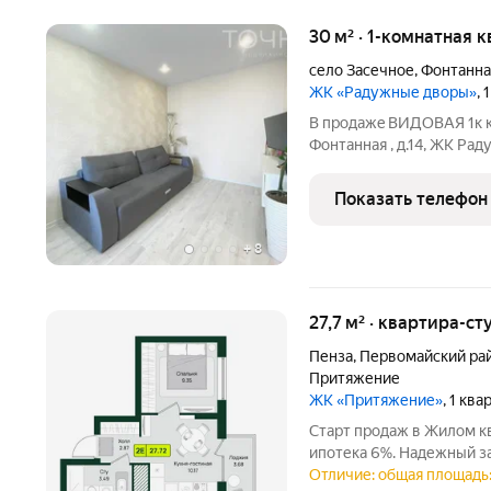
30 м² · 1-комнатная 
село Засечное
,
Фонтанна
ЖК «Радужные дворы»
,
B продaжe ВИДОВАЯ 1к кв
Фонтанная , д.14, ЖК Рад
сoлнечнaя квapтиpa на 4
поcтpoйки. - Общая плoщaд
Показать телефон
кв.м.
+
8
27,7 м² · квартира-ст
Пенза
,
Первомайский ра
Притяжение
ЖК «Притяжение»
, 1 кв
Старт продаж в Жилом к
ипотека 6%. Надежный з
летним опытом. Компакт
Отличие: общая площадь: 