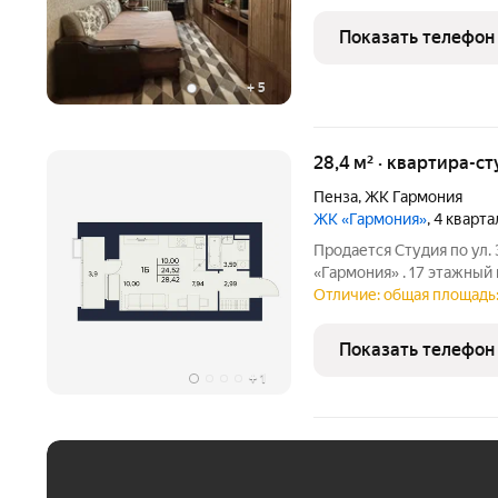
17,4 кв. м. Площадь кухни 
Показать телефон
+
5
28,4 м² · квартира-ст
Пенза
,
ЖК Гармония
ЖК «Гармония»
, 4 кварт
Продается Студия по ул. 
«Гармония» . 17 этажны
класса с современной пл
Отличие: общая площадь: 
видеонаблюдением и кон
квартал 2028 года. Обща
Показать телефон
+
1
ЕЖЕМЕСЯЧНЫЙ ПЛАТЁ