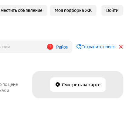
зместить объявление
Моя подборка ЖК
Войти
1
Сохранить поиск
Район
р по цене
Смотреть на карте
ках и