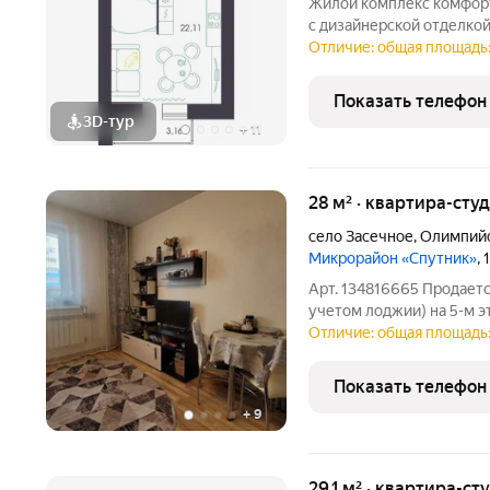
Жилой комплекс комфорт
с дизайнерской отделкой
территория и видеонабл
Отличие: общая площадь: 
комфорта и уюта, необяз
который уже
Показать телефон
3D-тур
+
11
28 м² · квартира-студ
село Засечное
,
Олимпийс
Микрорайон «Спутник»
,
Арт. 134816665 Продаетс
учетом лоджии) на 5-м э
комфортной жизни или сда
Отличие: общая площадь:
развитая инфраструктура
набережная (место для
Показать телефон
+
9
29,1 м² · квартира-ст