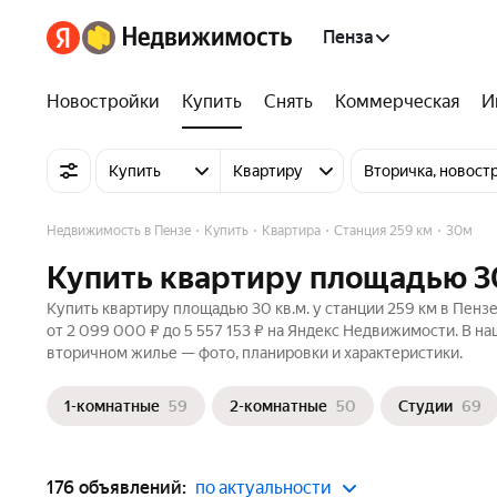
Пенза
Новостройки
Купить
Снять
Коммерческая
И
Купить
Квартиру
Вторичка, новост
Недвижимость в Пензе
Купить
Квартира
Станция 259 км
30м
Купить квартиру площадью 30 
Купить квартиру площадью 30 кв.м. у станции 259 км в Пенз
от 2 099 000 ₽ до 5 557 153 ₽ на Яндекс Недвижимости. В н
вторичном жилье — фото, планировки и характеристики.
1-комнатные
59
2-комнатные
50
Студии
69
176 объявлений:
по актуальности