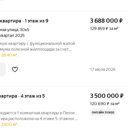
3 688 000
₽
 квартира · 1 этаж из 9
129 859 ₽ за м²
ная улица
,
30к5
 квартал 2025
ную квартиру с функциональной жилой
имума полезной жилплощади за счет
он вроде коридоров и проходов. Общая
 28.40 м².
ное зонирование данной планировки по
17 июля 2026
3 500 000
₽
вартира · 4 этаж из 5
120 690 ₽ за м²
онлайн показ
родается 1-комнатная квартиры в Пензе
ртира расположена на 4 этаже 5-этажного
площадь - 29 кв. м. Площадь комнаты -
 29.00 м².