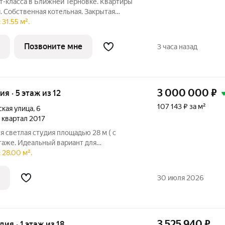
-класса в Ближней Терновке. Квартиры
. Собственная котельная. Закрытая
юдение. Чтобы получить новый уровень
31.55 м².
ательно уезжать из привычного района,
Позвоните мне
3 часа назад
3 000 000
₽
ия · 5 этаж из 12
107 143 ₽ за м²
кая улица
,
6
 1 квартал 2017
я светлая студия площадью 28 м ( с
таже. Идеальный вариант для
чи в аренду. Район Спутника это
 28.00 м².
 у вас под окном: 5 минут пешком:
30 июля 2026
3 525 940
₽
удия · 1 этаж из 18