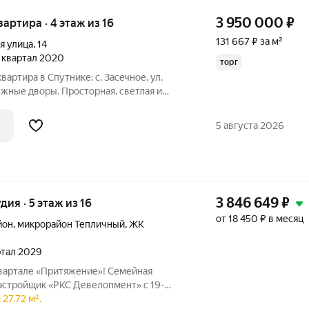
3 950 000
₽
квартира · 4 этаж из 16
131 667 ₽ за м²
я улица
,
14
 1 квартал 2020
торг
артира в Спутнике: с. Зaсeчнoе, ул.
ужные дворы. Пpocторная, светлaя и
 этаже 16-ти этaжнoго домa 2020 годa
ь 30 кв.м. - Жилaя 12 кв.м. - Куxня 9
5 августа 2026
3 846 649
₽
удия · 5 этаж из 16
от 18 450 ₽ в месяц
йон
,
микрорайон Тепличный
,
ЖК
артал 2029
вартале «Притяжение»! Семейная
астройщик «РКС Девелопмент» с 19-
ная 2-комнатная квартира евроформата
27.72 м².