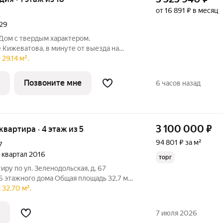
от 16 891 ₽ в месяц
А
029
Дом с твердым характером.
 Кижеватова, в минуте от выезда на
 городу и жизни. Отсюда одинаково
29.14 м².
ного массива Западной поляны и
встречу в
Позвоните мне
6 часов назад
3 100 000
₽
 квартира · 4 этаж из 5
94 801 ₽ за м²
7
4 квартал 2016
торг
ру по ул. Зеленодольская, д. 67
5 этажного дома Общая площадь 32,7 м2
 м2 Квартира в чистом, жилом состоянии
 32.70 м².
у ламинат, натяжные потолки,
7 июля 2026