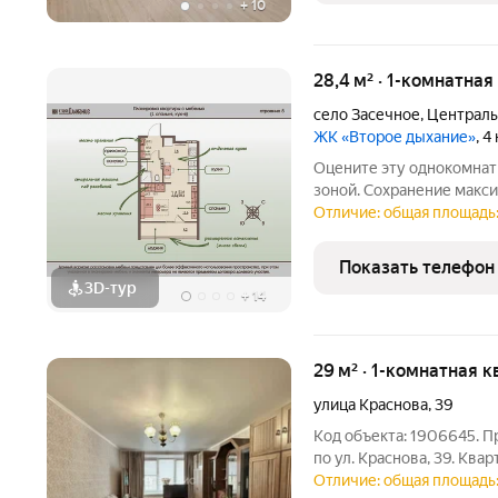
+
10
28,4 м² · 1-комнатная
село Засечное
,
Централь
ЖК «Второе дыхание»
, 4
Оцените эту однокомнат
зоной. Сохранение макс
отсутствия «мертвых» з
Отличие: общая площадь:
площадь 28.4 м2. Грамот
достоинству
Показать телефон
3D-тур
+
14
29 м² · 1-комнатная к
улица Краснова
,
39
Код объекта: 1906645. П
по ул. Краснова, 39. Ква
кирпичного дома. Общая 
Отличие: общая площадь: