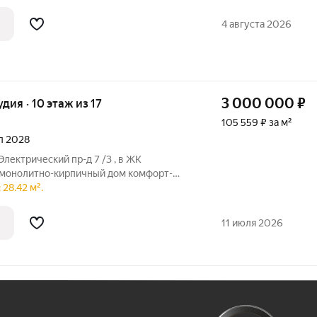
- 5,6 кв.м Тихий двор,
4 августа 2026
3 000 000
₽
удия · 10 этаж из 17
105 559 ₽ за м²
ал 2028
Электрический пр-д 7 /3 , в ЖК
й монолитно-кирпичный дом комфорт-
ощадкой, закрытой территорией с
28.42 м².
цепцией двор без машин. Сдача 4
я
11 июля 2026
Ж