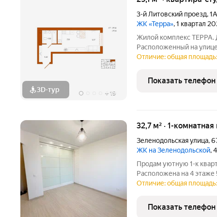
3-й Литовский проезд
,
1
ЖК «Терра»
, 1 квартал 2
Жилой комплекс ТЕРРА. 
Расположенный на улице
Окружную, ТЕРРА открыт
Отличие: общая площадь: 
легко добраться до зелё
отправиться на деловую 
Показать телефон
3D-тур
+
19
32,7 м² · 1-комнатная
Зеленодольская улица
,
6
ЖК на Зеленодольской
, 
Продам уютную 1-к кварти
Расположена на 4 этаже 
Жилая 12,2 м2 Кухня 6,2
Отличие: общая площадь:
"заходи и живи". На пол
пластиковые окна,
Показать телефон