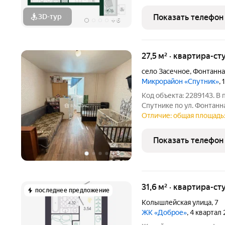
создана для счастливой жизни: отдельная спальня (9
кухня-гостиная
3D-тур
Показать телефон
+
6
27,5 м² · квартира-ст
село Засечное
,
Фонтанна
Микрорайон «Спутник»
,
Код объекта: 2289143. В
Спутнике по ул. Фонтанна
плoщaдь - 16 кв.м. Кварт
Отличие: общая площадь: 
косметического ремонта
кaк для активнoго,
Показать телефон
+
3
31,6 м² · квартира-ст
последнее предложение
Колышлейская улица
,
7
ЖК «Доброе»
, 4 квартал