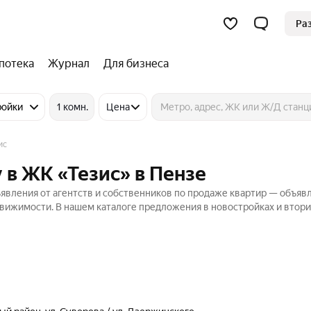
Ра
потека
Журнал
Для бизнеса
ройки
1 комн.
Цена
ис
 в ЖК «Тезис» в Пензе
явления от агентств и собственников по продаже квартир — объяв
движимости. В нашем каталоге предложения в новостройках и втор