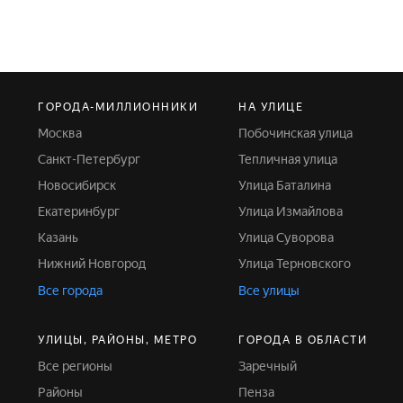
ГОРОДА-МИЛЛИОННИКИ
НА УЛИЦЕ
Москва
Побочинская улица
Санкт-Петербург
Тепличная улица
Новосибирск
Улица Баталина
Екатеринбург
Улица Измайлова
Казань
Улица Суворова
Нижний Новгород
Улица Терновского
Все города
Все улицы
УЛИЦЫ, РАЙОНЫ, МЕТРО
ГОРОДА В ОБЛАСТИ
Все регионы
Заречный
Районы
Пенза