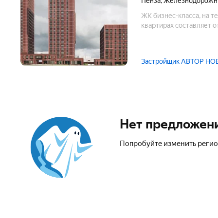
Пенза
,
Железнодорожн
ЖК бизнес-класса, на т
квартирах составляет от
Застройщик АВТОР Н
Нет предложен
Попробуйте изменить регио