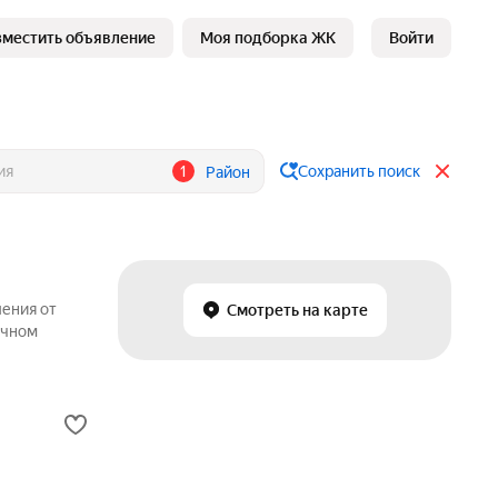
зместить объявление
Моя подборка ЖК
Войти
1
Сохранить поиск
Район
ления от
Смотреть на карте
ичном