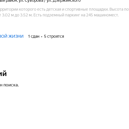
ый район
,
ул. Суворова / ул. Дзержинского
ерритории которого есть детская и спортивные площадки. Высота по
 3.02 м до 3.52 м. Есть подземный паркинг на 245 машиномест.
ОВОЙ ЖИЗНИ
1 сдан
5 строятся
ий
н поиска.