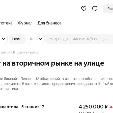
Ра
потека
Журнал
Для бизнеса
1 комн.
Цена
Яшиной
Вторичный рынок
 на вторичном рынке на улице
е Яшиной в Пензе — 12 объявлений от агентств и собственников п
едвижимости. В нашем каталоге предложения площадью от 31,4 м² до
ктеристики.
4 250 000
₽
 квартира · 5 этаж из 17