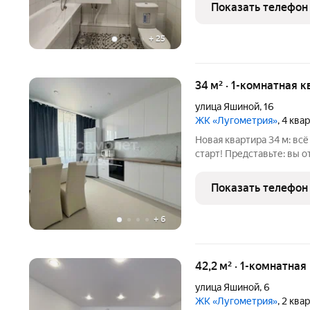
двери из эко-шпoна; пла
Показать телефон
шумоизоляция
+
25
34 м² · 1-комнатная к
улица Яшиной
,
16
ЖК «Лугометрия»
, 4 ква
Новая квартира 34 м: всё новое,
старт! Представьте: вы 
квартиру, где ещё никто не жил, и 
нужно. Никаких следов п
Показать телефон
ремонт
+
6
42,2 м² · 1-комнатная
улица Яшиной
,
6
ЖК «Лугометрия»
, 2 ква