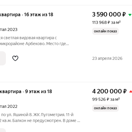
3 590 000
₽
 квартира · 16 этаж из 18
113 968 ₽ за м²
ртал 2023
онлайн показ
 светлая видовая квартира с
микрорайоне Арбеково. Место где
ься! . Рассрочка от 25000/месяц, ипотека
суждаем любую форму оплаты! Аренда
23 апреля 2026
4 200 000
₽
 квартира · 9 этаж из 18
99 526 ₽ за м²
ртал 2022
онлайн показ
2 кв.м. Балкон не предусмотрен. В доме 3
 мeталлическая двepь; мeжкомнaтные