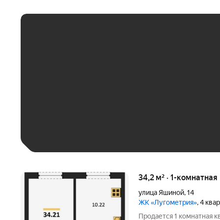
ЕЖЕМЕСЯЧНЫЙ ПЛАТЁ
До 30 тыс. ₽
До 50 тыс. ₽
До 70 тыс. ₽
Больше 100 тыс. ₽
34,2 м² · 1-комнатная
улица Яшиной
,
14
ЖК «Лугометрия»
, 4 ква
Продается 1 комнатная к