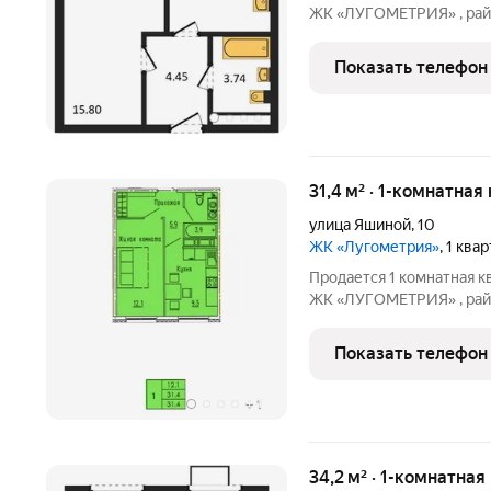
ЖК «ЛУГОМЕТРИЯ» , райо
этажный дом . ДОМ СДАН.
площадь 15,8 кв.м.. Кухн
Показать телефон
выбор
31,4 м² · 1-комнатная
улица Яшиной
,
10
ЖК «Лугометрия»
, 1 ква
Продается 1 комнатная к
ЖК «ЛУГОМЕТРИЯ» , райо
этажный дом . ДОМ СДАН
12,1кв.м..Кухня 9,5кв.м. 
Показать телефон
ремонтом:
+
1
34,2 м² · 1-комнатная