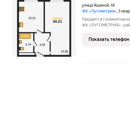
улица Яшиной
,
18
ЖК «Лугометрия»
, 3 ква
Продается 1 комнатная к
ЖК «ЛУГОМЕТРИЯ» , райо
этажный дом . ДОМ СДАН.
площадь 15,8 кв.м.. Кухн
Показать телефон
выбор
+
2