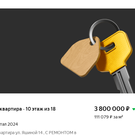
Ж
До 100 тыс. ₽
3 800 000
₽
 квартира · 10 этаж из 18
111 079 ₽ за м²
ртал 2024
вартира ул. Яшиной 14 , С РЕМОНТОМ в