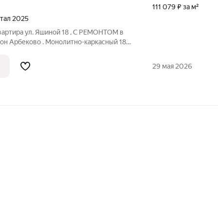
111 079 ₽ за м²
ртал 2025
вартира ул. Яшиной 18 , С РЕМОНТОМ в
н Арбеково . Монолитно-каркасный 18
 Общая площадь 34,21 кв.м.. Жилая
я 10,22кв.м.. С/у совмещенный . Имеется
29 мая 2026