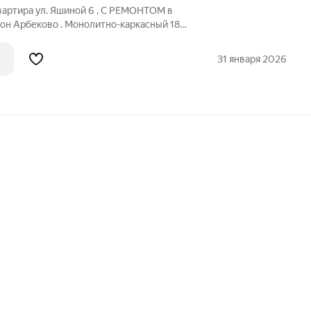
вартира ул. Яшиной 6 , С РЕМОНТОМ в
н Арбеково . Монолитно-каркасный 18
. Общая площадь 42,2м2. Жилая
,9м2.. С/у совмещенный . Имеется выбор
31 января 2026