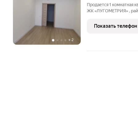
Продается 1 комнатная к
ЖК «ЛУГОМЕТРИЯ» , райо
этажный дом . ДОМ СДАН
площадь 25,2м2. Кухня 8
Показать телефон
этажей и
+
2