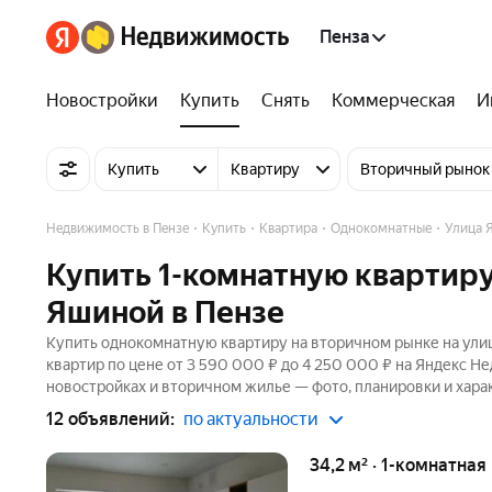
Пенза
Новостройки
Купить
Снять
Коммерческая
И
Купить
Квартиру
Вторичный рынок
Недвижимость в Пензе
Купить
Квартира
Однокомнатные
Улица 
Купить 1-комнатную квартиру
Яшиной в Пензе
Купить однокомнатную квартиру на вторичном рынке на улиц
квартир по цене от 3 590 000 ₽ до 4 250 000 ₽ на Яндекс Н
новостройках и вторичном жилье — фото, планировки и хара
12 объявлений:
по актуальности
34,2 м² · 1-комнатная