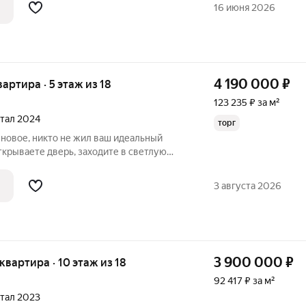
стиковые окна класса А+ (высокая
16 июня 2026
4 190 000
₽
вартира · 5 этаж из 18
123 235 ₽ за м²
ртал 2024
торг
 никто не жил ваш идеальный
открываете дверь, заходите в светлую
понимаете это именно то, что
режних жильцов, никаких переделок:
3 августа 2026
3 900 000
₽
 квартира · 10 этаж из 18
92 417 ₽ за м²
ртал 2023