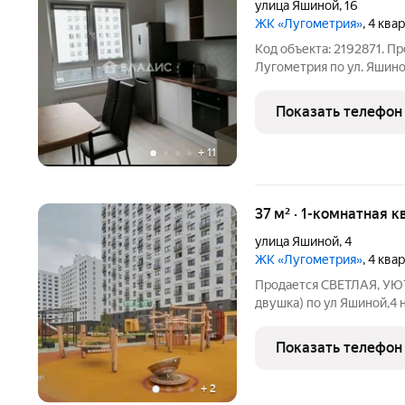
улица Яшиной
,
16
ЖК «Лугометрия»
, 4 ква
Код объекта: 2192871. П
Лугометрия по ул. Яшино
Арбеково! Это идеальный
качество. Квартира расп
Показать телефон
монолитного дома,
+
11
37 м² · 1-комнатная к
улица Яшиной
,
4
ЖК «Лугометрия»
, 4 ква
Продается СВЕТЛАЯ, УЮТ
двушка) по ул Яшиной,4 
37 кв. м., просторная кух
«Лугометрия». Квартира
Показать телефон
+
2