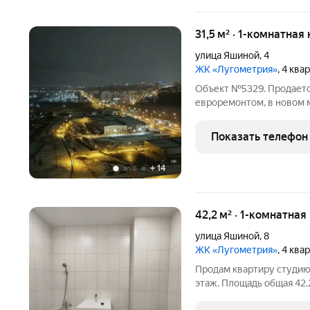
31,5 м² · 1-комнатная
улица Яшиной
,
4
ЖК «Лугометрия»
, 4 ква
Объект №5329. Продается
евроремонтом, в новом 
хочется Жить и развиват
от 5%, сертификаты- об
Показать телефон
похожей квартиры от
+
14
42,2 м² · 1-комнатная
улица Яшиной
,
8
ЖК «Лугометрия»
, 4 ква
Продам квартиру студию по ул. Яшиной 8. ЖК Лугометрия. 11-й
этаж. Площадь общая 42.
лифта. Ремонт: входная