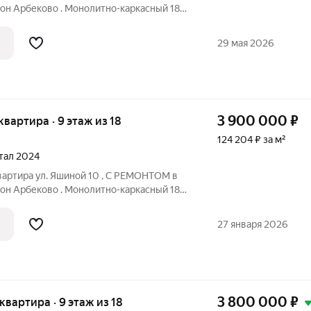
н Арбеково . Монолитно-каркасный 18
 Общая площадь 34,21 кв.м.. Жилая
я 10,22кв.м.. С/у совмещенный . Имеется
29 мая 2026
3 900 000
₽
 квартира · 9 этаж из 18
124 204 ₽ за м²
ртал 2024
вартира ул. Яшиной 10 , С РЕМОНТОМ в
н Арбеково . Монолитно-каркасный 18
. Общая площадь 31,40 кв.м.,Жилая
. С/у совмещенный . Квартира с готовым
27 января 2026
3 800 000
₽
 квартира · 9 этаж из 18