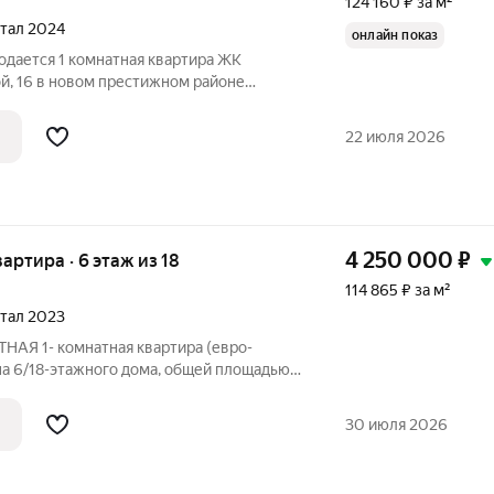
124 160 ₽ за м²
ртал 2024
онлайн показ
родается 1 комнатная квартира ЖК
й, 16 в новом престижном районе
 выбор для тех, кто ценит комфорт и
оложена на 5 этаже 17-этажного
22 июля 2026
4 250 000
₽
вартира · 6 этаж из 18
114 865 ₽ за м²
ртал 2023
НАЯ 1- комнатная квартира (евро-
на 6/18-этажного дома, общей площадью
ня гостиная 13,6 кв.м., окна во двор. ЖК
 с готовым ремонтом, дорогой мебелью и
30 июля 2026