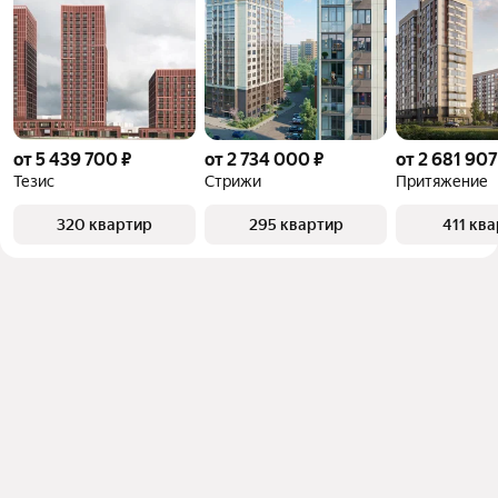
от 5 439 700 ₽
от 2 734 000 ₽
от 2 681 907
Тезис
Стрижи
Притяжение
320 квартир
295 квартир
411 кв