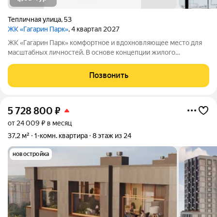
Тепличная улица
,
53
ЖК «Гагарин Парк»
, 4 квартал 2027
ЖК «Гагарин Парк» комфортное и вдохновляющее место для
масштабных личностей. В основе концепции жилого
комплекса легендарная фигура Юрия Алексеевича Гагарина
великого летчика-космонавта и героя СССР. Жилой квартал
Позвонить
«Гагарин Парк» расположился в
5 728 800
₽
от 24 009 ₽ в месяц
37,2 м²
1-комн. квартира
8 этаж из 24
новостройка