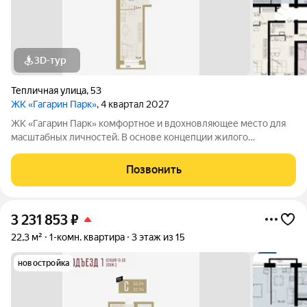
3D-тур
Тепличная улица
,
53
ЖК «Гагарин Парк»
, 4 квартал 2027
ЖК «Гагарин Парк» комфортное и вдохновляющее место для
масштабных личностей. В основе концепции жилого
комплекса легендарная фигура Юрия Алексеевича Гагарина
великого летчика-космонавта и героя СССР. Жилой квартал
Позвонить
«Гагарин Парк» расположился в
3 231 853
₽
22,3 м²
1-комн. квартира
3 этаж из 15
новостройка