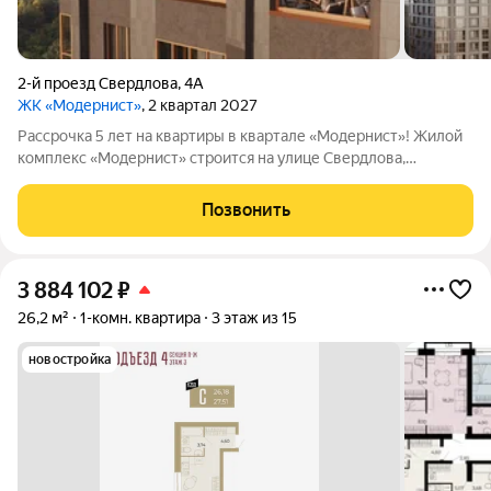
2-й проезд Свердлова
,
4А
ЖК «Модернист»
, 2 квартал 2027
Рассрочка 5 лет на квартиры в квартале «Модернист»! Жилой
комплекс «Модернист» строится на улице Свердлова,
удаленно от шумной среды в непосредственной близости к
образовательному и культурному центру. Здесь каждая деталь
Позвонить
помогает жить, отдыхать и
3 884 102
₽
26,2 м²
1-комн. квартира
3 этаж из 15
новостройка