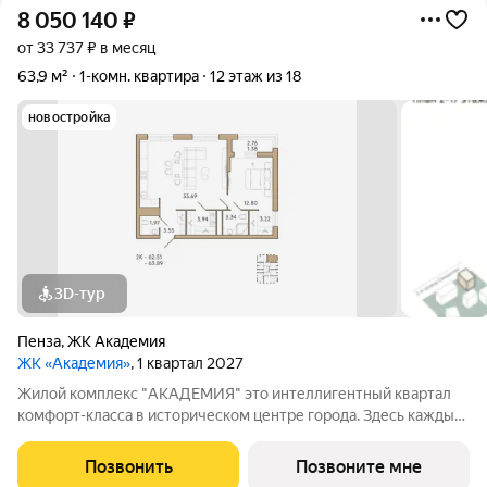
8 050 140
₽
от 33 737 ₽ в месяц
63,9 м²
1-комн. квартира
12 этаж из 18
новостройка
3D-тур
Пенза
,
ЖК Академия
ЖК «Академия»
, 1 квартал 2027
Жилой комплекс "АКАДЕМИЯ" это интеллигентный квартал
комфорт-класса в историческом центре города. Здесь каждый
может почувствовать энергетику исторического центра в
оправе высоких стандартов комфортного жилья. Окружение
Позвонить
Позвоните мне
жилого комплекса: 1. Спасский