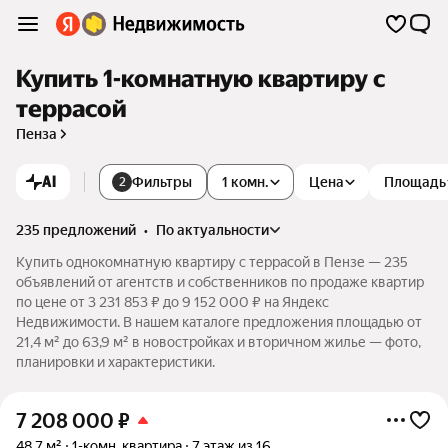
Купить 1-комнатную квартиру с
террасой
Пенза
AI
Фильтры
1 комн.
Цена
Площадь
2
235 предложений
•
по актуальности
Купить однокомнатную квартиру с террасой в Пензе — 235
объявлений от агентств и собственников по продаже квартир
по цене от 3 231 853 ₽ до 9 152 000 ₽ на Яндекс
Недвижимости. В нашем каталоге предложения площадью от
21,4 м² до 63,9 м² в новостройках и вторичном жилье — фото,
планировки и характеристики.
7 208 000
₽
48,7 м²
1-комн. квартира
7 этаж из 16