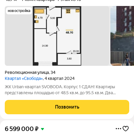
новостройка
Революционная улица
,
34
Квартал «Свобода»
, 4 квартал 2024
ЖК Urban-квартал SVOBODA. Корпус 1 СДАН! Квартиры
представлены площадью от 48.5 кв.м. до 95.5 кв.м. Два
формата планировочных решений: white box и квартиры со
свободной планировкой. Квартиры с террасами и квартиры с
Позвонить
потолками до 6 метров!
6 599 000
₽