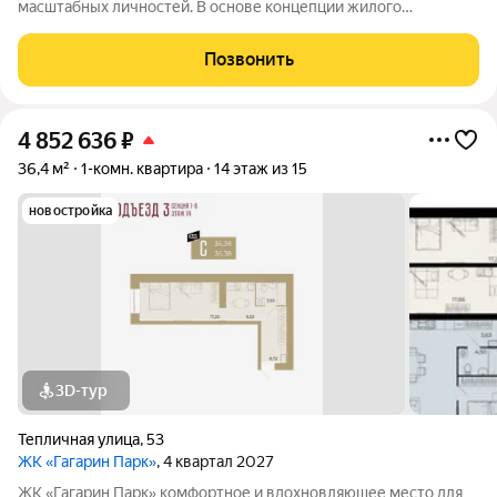
масштабных личностей. В основе концепции жилого
комплекса легендарная фигура Юрия Алексеевича Гагарина
великого летчика-космонавта и героя СССР. Жилой квартал
Позвонить
«Гагарин Парк» расположился в
4 852 636
₽
36,4 м²
1-комн. квартира
14 этаж из 15
новостройка
3D-тур
Тепличная улица
,
53
ЖК «Гагарин Парк»
, 4 квартал 2027
ЖК «Гагарин Парк» комфортное и вдохновляющее место для