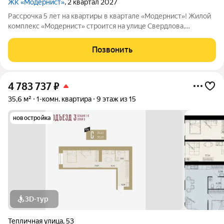
ЖК «Модернист»
, 2 квартал 2027
Рассрочка 5 лет на квартиры в квартале «Модернист»! Жилой
комплекс «Модернист» строится на улице Свердлова,
удаленно от шумной среды в непосредственной близости к
образовательному и культурному центру. Здесь каждая деталь
Позвонить
помогает жить, отдыхать и
4 783 737
₽
35,6 м²
1-комн. квартира
9 этаж из 15
новостройка
3D-тур
Тепличная улица
,
53