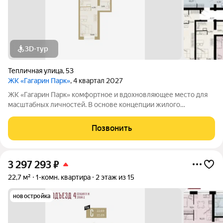
3D-тур
Тепличная улица
,
53
ЖК «Гагарин Парк»
, 4 квартал 2027
ЖК «Гагарин Парк» комфортное и вдохновляющее место для
масштабных личностей. В основе концепции жилого
комплекса легендарная фигура Юрия Алексеевича Гагарина
великого летчика-космонавта и героя СССР. Жилой квартал
Позвонить
«Гагарин Парк» расположился в
3 297 293
₽
22,7 м²
1-комн. квартира
2 этаж из 15
новостройка