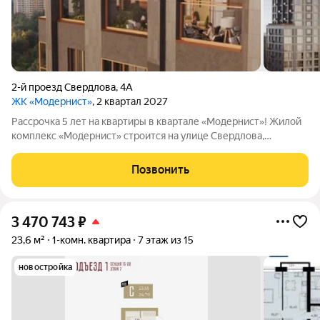
2-й проезд Свердлова
,
4А
ЖК «Модернист»
, 2 квартал 2027
Рассрочка 5 лет на квартиры в квартале «Модернист»! Жилой
комплекс «Модернист» строится на улице Свердлова,
удаленно от шумной среды в непосредственной близости к
образовательному и культурному центру. Здесь каждая деталь
Позвонить
помогает жить, отдыхать и
3 470 743
₽
23,6 м²
1-комн. квартира
7 этаж из 15
новостройка