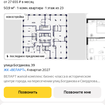
от 27 655 ₽ в месяц
50,9 м²
1-комн. квартира
1 этаж из 23
новостройка
последнее предложение
улица Богданова
,
39
ЖК «ВЕЛАРТ»
, 4 квартал 2027
ВЕЛАРТ жилой комплекс бизнес-класса в историческом
центре города, на пересечении улиц Богданова и Свердлова.
Преимущества ВЕЛАРТ: Уникальные строения, каждое со
своей архитектурой Клинкерная плитка и композитные панели
Позвонить
Позвоните мне
в фасадах Благоустройство с