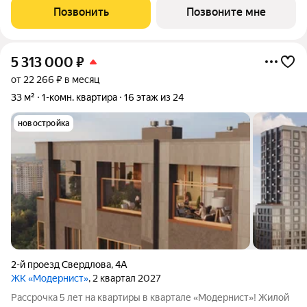
пространств. Все пять домов жилого комплекса готовы и
Позвонить
Позвоните мне
сданы в эксплуатацию. При
5 313 000
₽
от 22 266 ₽ в месяц
33 м²
1-комн. квартира
16 этаж из 24
новостройка
2-й проезд Свердлова
,
4А
ЖК «Модернист»
, 2 квартал 2027
Рассрочка 5 лет на квартиры в квартале «Модернист»! Жилой