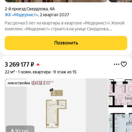
2-й проезд Свердлова
,
4А
ЖК «Модернист»
, 2 квартал 2027
Рассрочка 5 лет на квартиры в квартале «Модернист»! Жилой
комплекс «Модернист» строится на улице Свердлова,
удаленно от шумной среды в непосредственной близости к
образовательному и культурному центру. Здесь каждая деталь
Позвонить
помогает жить, отдыхать и
3 269 177
₽
22 м²
1-комн. квартира
9 этаж из 15
новостройка
3D-тур