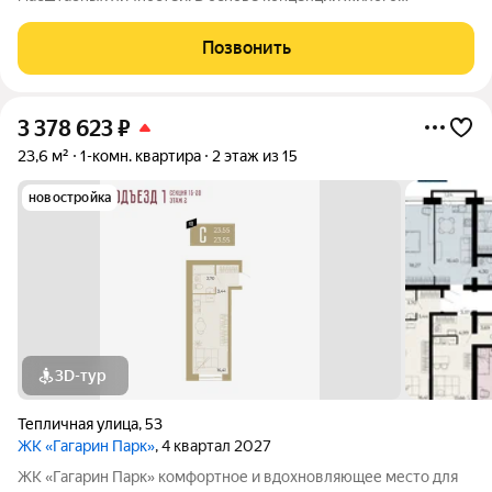
комплекса легендарная фигура Юрия Алексеевича Гагарина
великого летчика-космонавта и героя СССР. Жилой квартал
Позвонить
«Гагарин Парк» расположился в
3 378 623
₽
23,6 м²
1-комн. квартира
2 этаж из 15
новостройка
3D-тур
Тепличная улица
,
53
ЖК «Гагарин Парк»
, 4 квартал 2027
ЖК «Гагарин Парк» комфортное и вдохновляющее место для