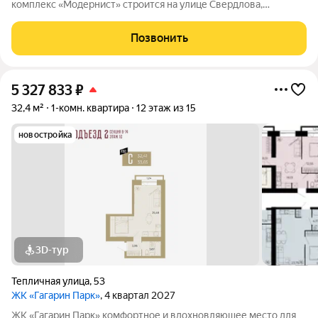
комплекс «Модернист» строится на улице Свердлова,
удаленно от шумной среды в непосредственной близости к
образовательному и культурному центру. Здесь каждая деталь
Позвонить
помогает жить, отдыхать и
5 327 833
₽
32,4 м²
1-комн. квартира
12 этаж из 15
новостройка
3D-тур
Тепличная улица
,
53
ЖК «Гагарин Парк»
, 4 квартал 2027
ЖК «Гагарин Парк» комфортное и вдохновляющее место для