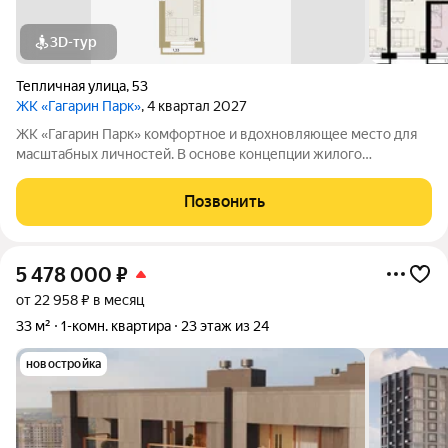
3D-тур
Тепличная улица
,
53
ЖК «Гагарин Парк»
, 4 квартал 2027
ЖК «Гагарин Парк» комфортное и вдохновляющее место для
масштабных личностей. В основе концепции жилого
комплекса легендарная фигура Юрия Алексеевича Гагарина
великого летчика-космонавта и героя СССР. Жилой квартал
Позвонить
«Гагарин Парк» расположился в
5 478 000
₽
от 22 958 ₽ в месяц
33 м²
1-комн. квартира
23 этаж из 24
новостройка