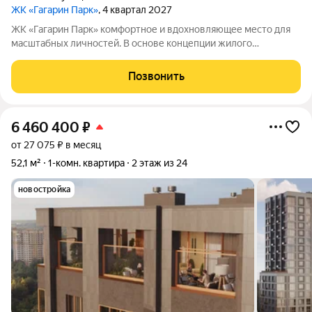
ЖК «Гагарин Парк»
, 4 квартал 2027
ЖК «Гагарин Парк» комфортное и вдохновляющее место для
масштабных личностей. В основе концепции жилого
комплекса легендарная фигура Юрия Алексеевича Гагарина
великого летчика-космонавта и героя СССР. Жилой квартал
Позвонить
«Гагарин Парк» расположился в
6 460 400
₽
от 27 075 ₽ в месяц
52,1 м²
1-комн. квартира
2 этаж из 24
новостройка