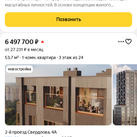
масштабных личностей. В основе концепции жилого
комплекса легендарная фигура Юрия Алексеевича Гагарина
великого летчика-космонавта и героя СССР. Жилой квартал
Позвонить
«Гагарин Парк» расположился в
6 497 700
₽
от 27 231 ₽ в месяц
53,7 м²
1-комн. квартира
3 этаж из 24
новостройка
2-й проезд Свердлова
,
4А