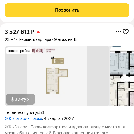
комплекса легендарная фигура Юрия Алексеевича Гагарина
великого летчика-космонавта и героя СССР. Жилой квартал
Позвонить
«Гагарин Парк» расположился в
3 527 612
₽
23 м²
1-комн. квартира
9 этаж из 15
новостройка
3D-тур
Тепличная улица
,
53
ЖК «Гагарин Парк»
, 4 квартал 2027
ЖК «Гагарин Парк» комфортное и вдохновляющее место для
масштабных личностей. В основе концепции жилого