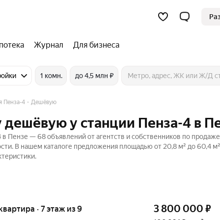
Ра
потека
Журнал
Для бизнеса
ройки
1 комн.
до 4,5 млн ₽
я Пенза-4
Дешёвую
 дешёвую у станции Пенза-4 в П
в Пензе — 68 объявлений от агентств и собственников по продаже
сти. В нашем каталоге предложения площадью от 20,8 м² до 60,4 м²
ктеристики.
3 800 000
₽
 квартира · 7 этаж из 9