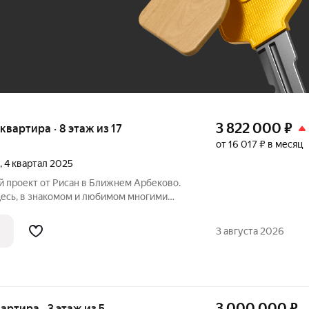
До 100 тыс. ₽
3 822 000
₽
 квартира · 8 этаж из 17
от 16 017 ₽ в месяц
, 4 квартал 2025
Здесь, в знакомом и любимом многими
ременный 17-этажный дом комфорт-
ингом. От квартала Соседи на Минской
3 августа 2026
3 000 000
₽
вартира · 3 этаж из 5