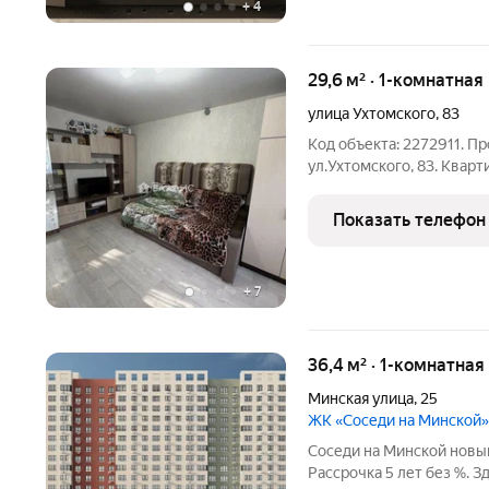
+
4
29,6 м² · 1-комнатная
улица Ухтомского
,
83
Код объекта: 2272911. П
ул.Ухтомского, 83. Квар
дома. Удобный этаж-комф
Характеристики квартиры
Показать телефон
площадь: 16,6 кв.м.
+
7
36,4 м² · 1-комнатная
Минская улица
,
25
ЖК «Соседи на Минской»
Соседи на Минской новый проект от Рисан в Ближнем Арбеково.
Рассрочка 5 лет без %. 