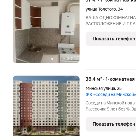
улица Толстого
,
34
ВАША ОДНОКОМНАТНАЯ
РАСПОЛОЖЕНИЕ И ПЛАНИРОВКА: 3 этаж золо
шума с первых этажей и нет л
сохраняет тепло и уют Просторная комната 17 м идеально для
Показать телефон
создания комфортной зо
+
6
36,4 м² · 1-комнатная
Минская улица
,
25
ЖК «Соседи на Минской»
Соседи на Минской новый проект от Рисан в Ближнем Арбеково.
Рассрочка 5 лет без %. 
районе, мы создали сов
класса с подземным парк
Показать телефон
легко добраться