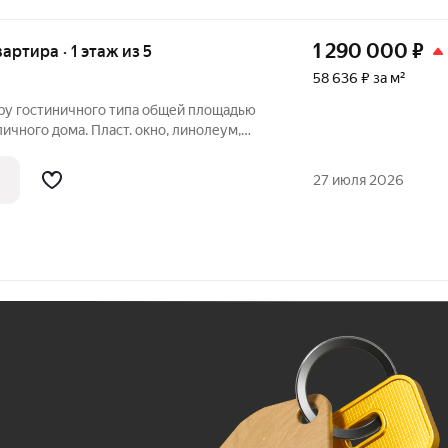
1 290 000
₽
вартира · 1 этаж из 5
58 636 ₽ за м²
ру гостиничного типа общей площадью
ирпичного дома. Пласт. окно, линолеум,
литке совмещен, установлен поддон, (
ы поменяны, электропроводка новая, мет.
27 июля 2026
Ж