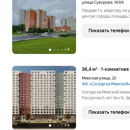
улица Суворова
,
169А
Продам 1 к. квартиру на 
центре города, площадь 37,
теплая, чистая, достойны
мет. входная дверь, в ко
Показать телефон
+
9
36,4 м² · 1-комнатная
Минская улица
,
25
ЖК «Соседи на Минской»
Соседи на Минской новый проект от Рисан в Ближнем Арбеково.
Рассрочка 5 лет без %. 
районе, мы создали сов
класса с подземным парк
Показать телефон
легко добраться
+
4