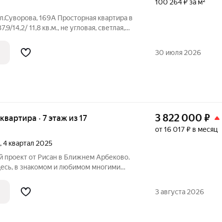
100 264 ₽ за м²
ул.Суворова, 169А Просторная квартира в
9/14,2/ 11,8 кв.м., не угловая, светлая,
е соседи, 7/9 эт. кирпичного жилого дома,
ридоре гардеробная, пол в
30 июля 2026
3 822 000
₽
 квартира · 7 этаж из 17
от 16 017 ₽ в месяц
, 4 квартал 2025
Здесь, в знакомом и любимом многими
ременный 17-этажный дом комфорт-
ингом. От квартала Соседи на Минской
3 августа 2026