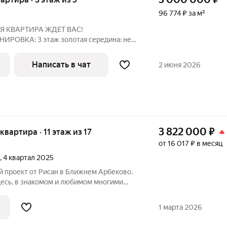
96 774 ₽ за м²
 КВАРТИРА ЖДЕТ ВАС!
тая середина: нет
ишних ступенек Не угловая
Написать в чат
2 июня 2026
ны отдыха
3 822 000
₽
 квартира · 11 этаж из 17
от 16 017 ₽ в месяц
, 4 квартал 2025
Здесь, в знакомом и любимом многими
ременный 17-этажный дом комфорт-
ингом. От квартала Соседи на Минской
1 марта 2026