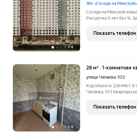
ЖК «Соседи на Минской»
Соседи на Минской новый проект от Рисан в Ближнем Арбеково.
Рассрочка 5 лет без %. 
районе, мы создали сов
класса с подземным парк
Показать телефон
легко добраться
+
4
28 м² · 1-комнатная к
улица Чапаева
,
103
Код объекта: 2264467. В
Чапаева, 103 Квартира р
2014 года постройки. Обща
кухня - 8 кв.м Квартира н
Показать телефон
+
4