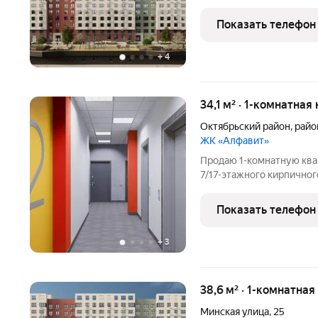
районе, мы создали сов
класса с подземным парк
Показать телефон
легко добраться
+
4
34,1 м² · 1-комнатная
Октябрьский район
,
райо
ЖК «Алфавит»
Продаю 1-комнатную квар
7/17-этажного кирпичног
34.13/11.84/10.31 кв.м. К
Отличный вид из окон. 
Показать телефон
отделка: стяжка пола,
+
3
38,6 м² · 1-комнатная
Минская улица
,
25