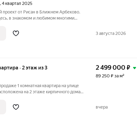
, 4 квартал 2025
Здесь, в знакомом и любимом многими
ременный 17-этажный дом комфорт-
ингом. От квартала Соседи на Минской
3 августа 2026
2 499 000
₽
вартира · 2 этаж из 3
89 250 ₽ за м²
 продаже 1 комнатная квартира на улице
асположена на 2 этаже кирпичного дома
я площадь - 28 кв.м. комната - 13 кв.м.
е угловая, теплая. Все в шаговой
вчера