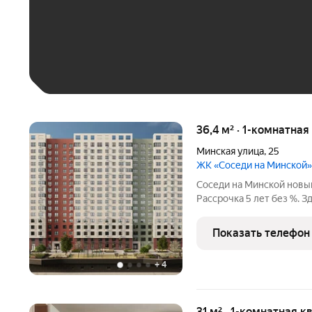
До 30 тыс. ₽
До 50 тыс. ₽
До 70 тыс. ₽
Больше 100 тыс. ₽
36,4 м² · 1-комнатная
Минская улица
,
25
ЖК «Соседи на Минской»
Соседи на Минской новый проект от Рисан в Ближнем Арбеково.
Рассрочка 5 лет без %. 
районе, мы создали сов
класса с подземным парк
Показать телефон
легко добраться
+
4
31 м² · 1-комнатная к