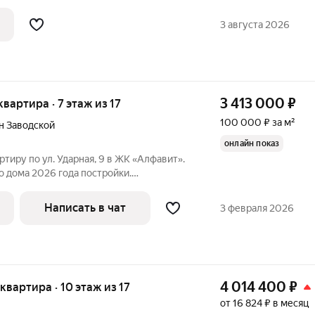
ременный 17-этажный дом комфорт-
ингом. От квартала Соседи на Минской
3 августа 2026
3 413 000
₽
 квартира · 7 этаж из 17
100 000 ₽ за м²
н Заводской
онлайн показ
тиру по ул. Ударная, 9 в ЖК «Алфавит».
о дома 2026 года постройки.
вартира не угловая и не торцевая.
Выполнена качественная черновая
Написать в чат
3 февраля 2026
4 014 400
₽
 квартира · 10 этаж из 17
от 16 824 ₽ в месяц