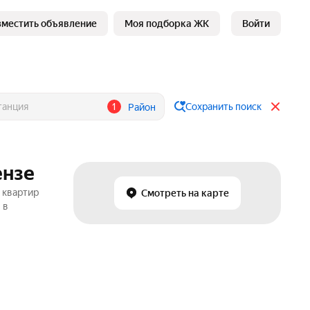
зместить объявление
Моя подборка ЖК
Войти
1
Сохранить поиск
Район
ензе
 квартир
Смотреть на карте
 в