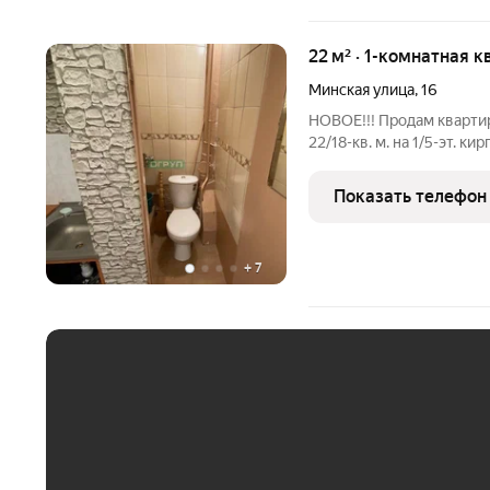
22 м² · 1-комнатная к
Минская улица
,
16
НОВОЕ!!! Продам кварти
22/18-кв. м. на 1/5-эт. к
санузел в современной п
не ванная, унитаз), труб
Показать телефон
+
7
ЕЖЕМЕСЯЧНЫЙ ПЛАТЁ