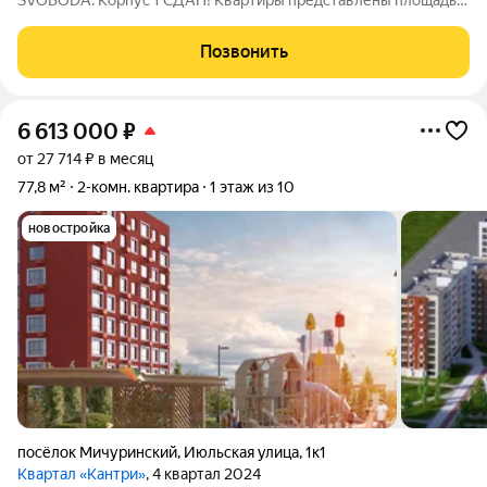
SVOBODA. Корпус 1 СДАН! Квартиры представлены площадью
от 48.5 кв.м. до 95.5 кв.м. Два формата планировочных
решений: white box и квартиры со свободной планировкой.
Позвонить
Квартиры с террасами и
6 613 000
₽
от 27 714 ₽ в месяц
77,8 м²
2-комн. квартира
1 этаж из 10
новостройка
посёлок Мичуринский
,
Июльская улица
,
1к1
Квартал «Кантри»
, 4 квартал 2024