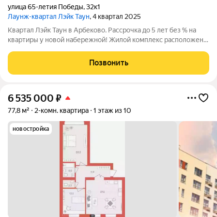
улица 65-летия Победы
,
32к1
Лаунж-квартал Лэйк Таун
, 4 квартал 2025
Квартал Лэйк Таун в Арбеково. Рассрочка до 5 лет без % на
квартиры у новой набережной! Жилой комплекс расположен у
воды на фоне уникального природного ландшафта в
окружении парков и новой набережной! Место, где каждый
Позвонить
день вы найдете для себя отдых и
6 535 000
₽
77,8 м²
2-комн. квартира
1 этаж из 10
новостройка