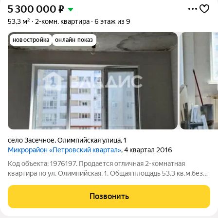
5 300 000
₽
53,3 м²
2-комн. квартира
6 этаж из 9
новостройка
онлайн показ
село Засечное
,
Олимпийская улица
,
1
Микрорайон «Петровский квартал»
, 4 квартал 2016
Код объекта: 1976197. Продается отличная 2-комнатная
квартира по ул. Олимпийская, 1. Общая площадь 53,3 кв.м.без
учета лоджии Жилая площадь 32,9 кв.м Комнаты по 19,6 и 13,55
кв.м. Кухня 8,2 кв.м. Терраса - 13 кв.м. Квартира расположена
Позвонить
на 6 этаже