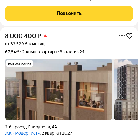
комплекса легендарная фигура Юрия Алексеевича Гагарина
великого летчика-космонавта и героя СССР. Жилой квартал
Позвонить
«Гагарин Парк» расположился в
8 000 400
₽
от 33 529 ₽ в месяц
67,8 м²
2-комн. квартира
3 этаж из 24
новостройка
2-й проезд Свердлова
,
4А
ЖК «Модернист»
, 2 квартал 2027