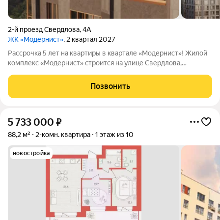
2-й проезд Свердлова
,
4А
ЖК «Модернист»
, 2 квартал 2027
Рассрочка 5 лет на квартиры в квартале «Модернист»! Жилой
комплекс «Модернист» строится на улице Свердлова,
удаленно от шумной среды в непосредственной близости к
образовательному и культурному центру. Здесь каждая деталь
Позвонить
помогает жить, отдыхать и
5 733 000
₽
88,2 м²
2-комн. квартира
1 этаж из 10
новостройка