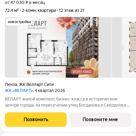
от 47 030 ₽ в месяц
72,4 м²
2-комн. квартира
12 этаж из 21
новостройка
Пенза
,
ЖК Велларт Сити
ЖК «ВЕЛАРТ»
, 4 квартал 2026
ВЕЛАРТ жилой комплекс бизнес-класса в историческом
центре города, на пересечении улиц Богданова и Свердлова.
Преимущества ВЕЛАРТ: Уникальные строения, каждое со
своей архитектурой Клинкерная плитка и композитные панели
Позвонить
Позвоните мне
в фасадах Благоустройство с