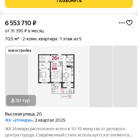
Позвонить
потолками до 6 метров!
6 553 710
₽
от 31 395 ₽ в месяц
70,5 м²
2-комн. квартира
1 этаж из 5
новостройка
3D-тур
Высокая улица
,
20
ЖК «Илмари»
, 2 квартал 2025
ЖК Илмари расположен всего в 10-15 минутах от делового
центра города. Современный стиль используется в элементах