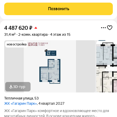
удаленно от шумной среды в непосредственной близости к
образовательному и культурному центру. Здесь каждая деталь
Позвонить
помогает жить, отдыхать и
4 487 620
₽
31,4 м²
2-комн. квартира
4 этаж из 15
новостройка
3D-тур
Тепличная улица
,
53
ЖК «Гагарин Парк»
, 4 квартал 2027
ЖК «Гагарин Парк» комфортное и вдохновляющее место для
масштабных личностей. В основе концепции жилого