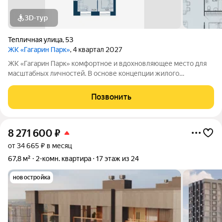
3D-тур
Тепличная улица
,
53
ЖК «Гагарин Парк»
, 4 квартал 2027
ЖК «Гагарин Парк» комфортное и вдохновляющее место для
масштабных личностей. В основе концепции жилого
комплекса легендарная фигура Юрия Алексеевича Гагарина
великого летчика-космонавта и героя СССР. Жилой квартал
Позвонить
«Гагарин Парк» расположился в
8 271 600
₽
от 34 665 ₽ в месяц
67,8 м²
2-комн. квартира
17 этаж из 24
новостройка