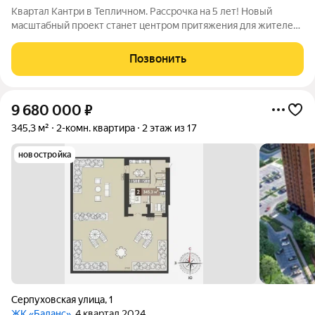
Квартал Кантри в Тепличном. Рассрочка на 5 лет! Новый
масштабный проект станет центром притяжения для жителей
всего района. Квартал выполнен в загородном стиле, здесь
равновесие и гармония природы с современными
Позвонить
технологиями: - Площадь событий для
9 680 000
₽
345,3 м²
2-комн. квартира
2 этаж из 17
новостройка
Серпуховская улица
,
1
ЖК «Баланс»
, 4 квартал 2024