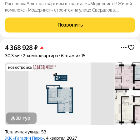
Рассрочка 5 лет на квартиры в квартале «Модернист»! Жилой
комплекс «Модернист» строится на улице Свердлова,
удаленно от шумной среды в непосредственной близости к
образовательному и культурному центру. Здесь каждая деталь
Позвонить
помогает жить, отдыхать и
4 368 928
₽
30,3 м²
2-комн. квартира
6 этаж из 15
новостройка
3D-тур
Тепличная улица
,
53
ЖК «Гагарин Парк»
, 4 квартал 2027