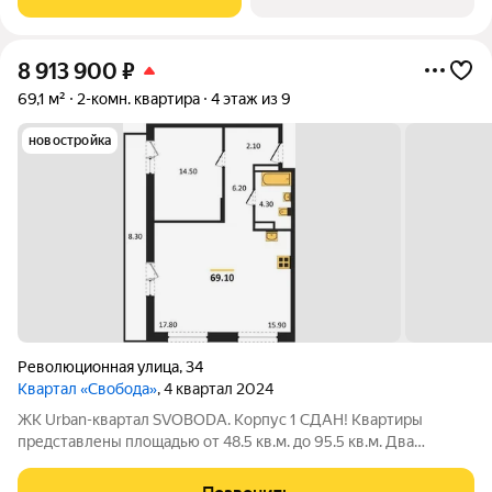
жилого комплекса: 1. Спасский
8 913 900
₽
69,1 м²
2-комн. квартира
4 этаж из 9
новостройка
Революционная улица
,
34
Квартал «Свобода»
, 4 квартал 2024
ЖК Urban-квартал SVOBODA. Корпус 1 СДАН! Квартиры
представлены площадью от 48.5 кв.м. до 95.5 кв.м. Два
формата планировочных решений: white box и квартиры со
свободной планировкой. Квартиры с террасами и квартиры с