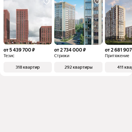
от 5 439 700 ₽
от 2 734 000 ₽
от 2 681 907
Тезис
Стрижи
Притяжение
318 квартир
292 квартиры
411 кв