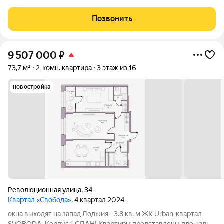
отделки, в оформлении фасада, в организации общественных
пространств. Все пять домов жилого комплекса готовы и
Позвонить
сданы в эксплуатацию. При
9 507 000
₽
73,7 м²
2-комн. квартира
3 этаж из 16
новостройка
Революционная улица
,
34
Квартал «Свобода»
, 4 квартал 2024
окна выходят на запад Лоджия - 3.8 кв. м ЖК Urban-квартал