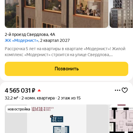
2-й проезд Свердлова
,
4А
ЖК «Модернист»
, 2 квартал 2027
Рассрочка 5 лет на квартиры в квартале «Модернист»! Жилой
комплекс «Модернист» строится на улице Свердлова,
удаленно от шумной среды в непосредственной близости к
образовательному и культурному центру. Здесь каждая деталь
Позвонить
помогает жить, отдыхать и
4 565 031
₽
32,2 м²
2-комн. квартира
2 этаж из 15
новостройка